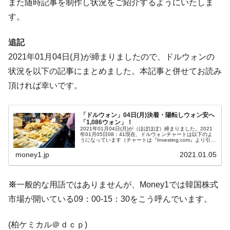
断
また随時記事を制作し状況をご紹介するようにいたしま
す。
韓国･警察職員が「丸刈りになって抗議活
『Money1』
動」
追記
中国だけが鉄鋼輸出を異常増加させる ⇒ 中
『Money1』
2021年01月04日(月)が締まりましたので、ドルウォンの
国の過剰生産が世界を蝕む。
状況を以下の記事にまとめました。本記事と併せてお読み
韓国製造業「半導体絶好調」のウラで他業
『Money1』
頂ければ幸いです。
種は全般的「不調」⇒ PSIが示す現況は決して良くない。
【米韓激突案件】韓国消費者院が『クーパ
『Money1』
ン』1人当たり賠償10万ウォンを認定 ⇒ 総額3兆7,000億
「ドルウォン」04日(月)決着・陽転しウォン安へ
「1,086ウォン」！
2021年01月04日(月)が（ほぼほぼ）締まりました。2021
韓国で猛暑。南東部では干ばつ
『Money1』
年01月05日08：41現在、ドルウォンチャートは以下のよ
うになっています（チャートは『Investing.com』より引
用：以下同）。陽転しました。一時「1ドル＝1,080ウ...
韓国型イージス搭載の次世代駆逐艦
『Money1』
money1.jp
2021.01.05
「KDDX」1番艦、2032年竣工と公示
【対日本円】ウォン安が急進！ 日米の協調
『Money1』
※
一般的な用語ではありませんが、Money1では韓国株式
に韓国がいっちょがみしたのでは。
市場が開いている09：00-15：30をこう呼んでいます。
韓国政府『BYD』車への補助金を全廃 ⇒ 実
『Money1』
は韓国で『BYD』車は売れている。6カ月で対前年同期比
(柏ケミカル＠ｄｃｐ)
1.9倍！