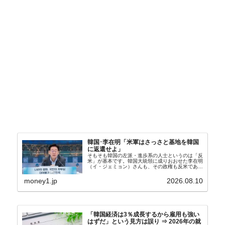
韓国･李在明「米軍はさっさと基地を韓国
に返還せよ」
そもそも韓国の左派・進歩系の人士というのは「反
米」が基本です。韓国大統領に成りおおせた李在明
（イ・ジェミョン）さんも、その政権も反米であ
り、親北・親中国が基本路線。ボンクラの安圭伯
（アン・ギュベク）さんが国防部長（長官）を努め
money1.jp
2026.08.10
ていることもあ...
「韓国経済は3％成長するから雇用も強い
はずだ」という見方は誤り ⇒ 2026年の就