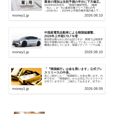
業者の増加は当初予測の半分に下方修正。
2026年08月06日、『韓国労働研究院』（略称
「KLI」）が「KLI雇用労働ブリーフ第115号
（2026-01）：2026年上半期労働市場評価と下半
期労働市場展望」を公表しました。Money1でも何
money1.jp
2026.08.10
度もご紹介していますが、政府が何よりも大...
中国産電気自動車による韓国猛爆撃。
2026年上半期178.7％増
後頭部を殴られた式のお話ですが、韓国では韓国市
場を中国製のEVが食い荒らしている――という危
機感が表出しています。韓国メディア『ソウル経
済』の記事から一部を以下に引きます。記事タイト
ルは「中国EVの大攻勢…東風もプジョーと手を組
money1.jp
2026.08.10
み韓国進出」...
「『韓国銀行』は金を買います」公式プレ
スリリースの中身。
先にご紹介した「『韓国銀行』が金を買います」の
件ですが、『韓国銀行』から公式なプレスリリース
が出ていますので、ご紹介しておきます。以下が全
文和訳です。表題：韓国銀行、国内生産金の買い入
れ協力体制を構築□『韓国銀行』は、国内生産金の
money1.jp
2026.08.09
買い入れに...