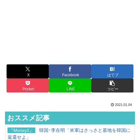
X
Facebook
はてブ
Pocket
LINE
コピー
2021.01.04
おススメ記事
韓国･李在明「米軍はさっさと基地を韓国に
『Money1』
返還せよ」