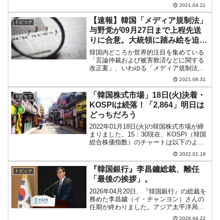
になっております。車載用半導体は特別
2021.04.21
な製品！おいそれと参入できるものでは
ないでは、なぜこのように車載用半導体
【速報】韓国「メディア規制法」
トピック
の供給が逼迫するのでし...
与野党が09月27日まで上程先送
りに合意。大統領に踏み絵を迫る
要求も
韓国内どころか世界的注目を集めている
「言論仲裁および被害救済などに関する
改正案」、いわゆる「メディア規制法」
ですが、まだ本会議で可決されていませ
2021.08.31
ん。2021年08月31日の午後、政府与党
『共に民主党』と野党『国民の力』の院
「韓国株式市場」18日(火)決着・
トピック
内代表が合意書に署...
KOSPIは続落！「2,864」明日は
どっちだろう
2022年01月18日(火)の韓国株式市場が締
まりました。15：30現在、KOSPI（韓国
総合株価指数）のチャートは以下のよう
になっています（チャートは
2022.01.18
『Investing.com』より引用）。結局
KOSPIは続落となりました。不確かな支
『韓国銀行』李昌鏞総裁、離任
トピック
持...
「最後の挨拶」。
2026年04月20日、『韓国銀行』の総裁を
務めた李昌鏞（イ・チャンヨン）さんの
任期が終わりました。アジア太平洋局長
を務めた優秀な人ですが、任期の間、間
2026.04.22