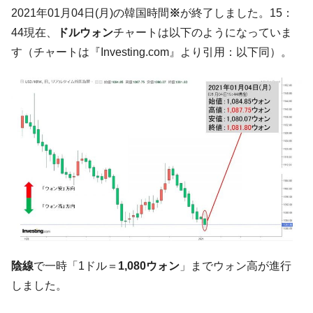
される可能性もあるのでは」とほのめかす。
2021年01月04日(月)の韓国時間
※
が終了しました。15：
韓国07月･物価指数「2.8％」に低下 ⇒ 実は
『Money1』
44現在、
ドルウォン
チャートは以下のようになっていま
コアコアは上がった。
す（チャートは『Investing.com』より引用：以下同）。
韓国･猛暑でソウル市全域「猛暑重大警報」
『Money1』
発令。李在明「猛暑・干ばつ対処状況点検会議」
【日本市場再挑戦中】韓国『現代自動車』
『Money1』
07月販売台数は去年のほぼ半分「71台」しか売れなかっ
た。『起亜』は9台だけ
韓国「信用赦免を何回やっても、何回やっ
『Money1』
ても」⇒ 257万人赦免したのに60万人がまた延滞者に転
落！
韓国K9専用砲弾･装薬自動供給装甲車両･珍
『Money1』
兵器「K10」が改良に乗り出す。
韓国「2026年07月の輸出入」絶好調。半導
『Money1』
陰線
で一時「1ドル＝
1,080ウォン
」までウォン高が進行
体だけで410億ドル、輸出全体の41％もある
しました。
韓国･李在明「青年層の雇用状況が悪い。せ
『Money1』
や、若者に起業させよう」⇒ どんな雇用対策だソレ。