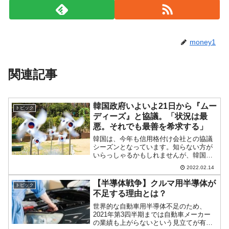
money1
関連記事
韓国政府いよいよ21日から『ムー
トピック
ディーズ』と協議。「状況は最
悪。それでも最善を希求する」
韓国は、今年も信用格付け会社との協議
シーズンとなっています。知らない方が
いらっしゃるかもしれませんが、韓国は
毎年信用格付け会社とネゴネゴするとい
2022.02.14
う不思議な国なのです。日和った
『Fitch（フィッチ）』はすでに韓国の格
【半導体戦争】クルマ用半導体が
トピック
付けを「AA-」に据え置...
不足する理由とは？
世界的な自動車用半導体不足のため、
2021年第3四半期までは自動車メーカー
の業績も上がらないという見立てが有力