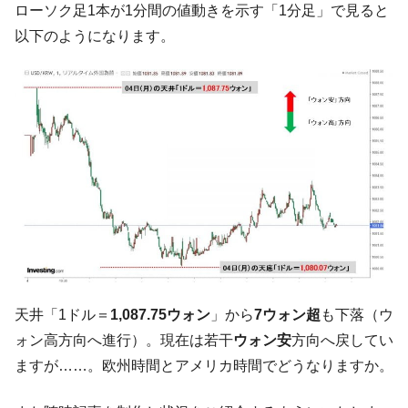
ローソク足1本が1分間の値動きを示す「1分足」で見ると
【韓国の外貨準備】2026年07月は4,279億ド
『Money1』
以下のようになります。
ル。外平債の発行「19.4億ドル」
韓国「ここは北朝鮮なのか。選管がサーバ
『Money1』
ーにウソのデータを入力したのは明白だ」
韓国･李在明さっそく不動産対策で浅薄な発
『Money1』
言。
韓国は「中国と同じく」投資に不適格な国
『Money1』
だ。
『韓国銀行』が「金の保有量を増やしま
『Money1』
す」⇒「金を経由するドル入手」手段ではないのか？
韓国･外為取引量「1日当たり1,214.4億ド
『Money1』
ル」まで拡大 ⇒ 海外資金の動きに強く左右される状態
天井「1ドル＝
1,087.75ウォン
」から
7ウォン超
も下落（ウ
韓国･帰ってきた李在明。李在明を支持しな
『Money1』
ォン高方向へ進行）。現在は若干
ウォン安
方向へ戻してい
い「50.5％」に上昇
ますが……。欧州時間とアメリカ時間でどうなりますか。
韓国大統領府ボンクラ政策室長が告発され
『Money1』
た ⇒ 国家が行った恐るべき株価操作であり、空前の国政壟