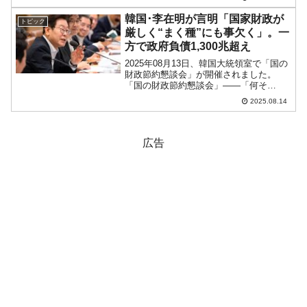
違ったことは一つも述べず、「政治的で
ないものなど何もない韓国」で、最後ま
韓国･李在明が言明「国家財政が
トピック
で政治圏とは一線...
厳しく“まく種”にも事欠く」。一
方で政府負債1,300兆超え
2025年08月13日、韓国大統領室で「国の
財政節約懇談会」が開催されました。
「国の財政節約懇談会」――「何そ
れ？」と誰もが疑問を持つでしょう。以
2025.08.14
下が大統領が本件について出したプレス
リリースです（飛ばしていただいて大丈
夫です）。国の財政節約...
広告