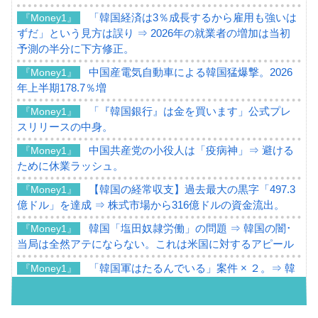
「韓国経済は3％成長するから雇用も強いは
『Money1』
ずだ」という見方は誤り ⇒ 2026年の就業者の増加は当初
予測の半分に下方修正。
中国産電気自動車による韓国猛爆撃。2026
『Money1』
年上半期178.7％増
「『韓国銀行』は金を買います」公式プレ
『Money1』
スリリースの中身。
中国共産党の小役人は「疫病神」⇒ 避ける
『Money1』
ために休業ラッシュ。
【韓国の経常収支】過去最大の黒字「497.3
『Money1』
億ドル」を達成 ⇒ 株式市場から316億ドルの資金流出。
韓国「塩田奴隷労働」の問題 ⇒ 韓国の闇･
『Money1』
当局は全然アテにならない。これは米国に対するアピール
「韓国軍はたるんでいる」案件 × ２。⇒ 韓
『Money1』
国軍をダメにする最強タッグ「李在明 + 安圭伯」
韓国メディアが「韓国政府と李在明が吊る
『Money1』