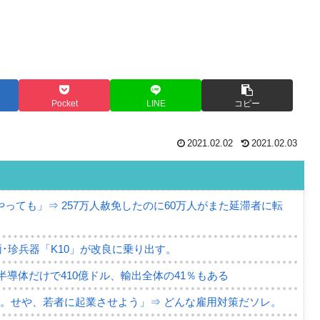
Pocket
LINE
コピー
2021.02.02
2021.02.03
っても」⇒ 257万人赦免したのに60万人がまた延滞者に転
･珍兵器「K10」が改良に乗り出す。
。半導体だけで410億ドル、輸出全体の41％もある
。せや、若者に起業させよう」⇒ どんな雇用対策だソレ。