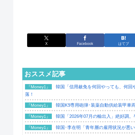
X
Facebook
はてブ
おススメ記事
韓国「信用赦免を何回やっても、何回や
『Money1』
落！
韓国K9専用砲弾･装薬自動供給装甲車両
『Money1』
韓国「2026年07月の輸出入」絶好調
『Money1』
韓国･李在明「青年層の雇用状況が悪い
『Money1』