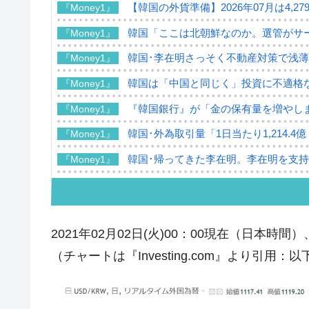
【韓国の外貨準備】2026年07月は4,2
『Money1』
韓国「ここは北朝鮮なのか。選管がサ
『Money1』
韓国･李在明さっそく不動産対策で浅
『Money1』
韓国は「中国と同じく」投資に不適格
『Money1』
『韓国銀行』が「金の保有量を増やし
『Money1』
韓国･外為取引量「1日当たり1,214.
『Money1』
韓国･帰ってきた李在明。李在明を支持し
『Money1』
韓国大統領府ボンクラ政策室長が告発さ
『Money1』
壟断
韓国･警察職員が「丸刈りになって抗
『Money1』
2021年02月02日(火)00：00現在（日本時間）
中国だけが鉄鋼輸出を異常増加させる 
『Money1』
（チャートは『Investing.com』より引用：
韓国製造業「半導体絶好調」のウラで他
『Money1』
【米韓激突案件】韓国消費者院が『クーパ
『Money1』