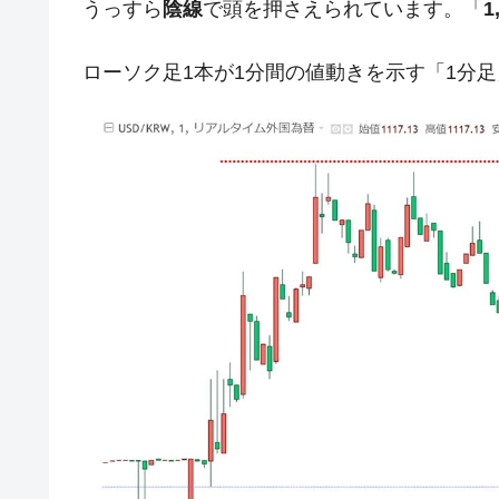
うっすら
陰線
で頭を押さえられています。「
1
米国下院「韓国の公務員個人をターゲ
『Money1』
する差別。許してはおかぬ
ローソク足1本が1分間の値動きを示す「1分
韓国ボンクラ政策室長･金容範、株価
『Money1』
韓国半導体『SKハイニックス』2026
『Money1』
韓国･加徳島新国際空港「またも暗礁」の
『Money1』
【速報】韓国株式市場の暴落・本日07
『Money1』
発動！
IT産業は人を雇用する効果は低い。全
『Money1』
韓国「株式市場が賭博場のように変質
『Money1』
韓国「2026年1Q 資金循環統計」面白
『Money1』
韓国化学企業最大手『ロッテケミカル
『Money1』
日本の誇る海洋資源調査船『白嶺』は先進技
Fact1
夏の甲子園、優勝校を最も多く輩出している
Fact1