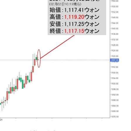
DX」1番艦、2032年竣工と公示
の協調に韓国がいっちょがみしたのでは。
⇒ 実は韓国で『BYD』車は売れている。6カ月で対前年同期比
さっそく空港に詰めかけ「出て行け！」「極右勢力」のプラカー
模のAIデータセンター整備」⇒ だから無理だってば。
清算はほぼ終わった」
兆蒸発。
うキャンペーン」⇒ あの名物教授も登場！
さすぎ」では。
む。営業利益80.2％も減少