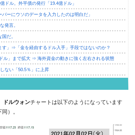
79億ドル。外平債の発行「19.4億ドル」
ーバーにウソのデータを入力したのは明白だ」
薄な発言。
な国だ。
ます」⇒「金を経由するドル入手」手段ではないのか？
4億ドル」まで拡大 ⇒ 海外資金の動きに強く左右される状態
ない「50.5％」に上昇
れた ⇒ 国家が行った恐るべき株価操作であり、空前の国政
議活動」
、
ドルウォン
チャートは以下のようになっています
⇒ 中国の過剰生産が世界を蝕む。
以下同）。
業種は全般的「不調」⇒ PSIが示す現況は決して良くない。
ン』1人当たり賠償10万ウォンを認定 ⇒ 総額3兆7,000億