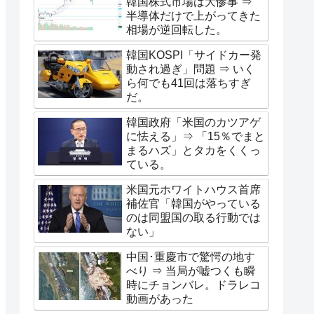
韓国株式市場は大惨事 ⇒
半導体だけで上がってきた
相場が逆回転した。
韓国KOSPI「サイドカー発
動され過ぎ」問題 ⇒ いく
ら何でも41回は落ちすぎ
だ。
韓国政府「米国のカツアゲ
に怯える」⇒ 「15％でまと
まるハズ」とタカをくくっ
ている。
米国元ホワイトハウス首席
補佐官「韓国がやっている
のは同盟国の取る行動では
ない」
中国･重慶市で驚愕の地す
べり ⇒ 当局が嘘つくも瞬
時にチョンバレ。ドラレコ
動画があった