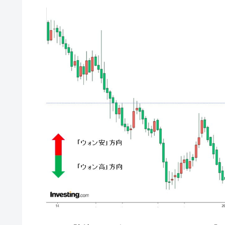
韓国で猛暑。南東部では干ばつ
『Money1』
韓国型イージス搭載の次世代駆逐艦「KD
『Money1』
【対日本円】ウォン安が急進！ 日米
『Money1』
韓国政府『BYD』車への補助金を全廃 
『Money1』
1.9倍！
在韓米国大使スティールが着韓！⇒ 
『Money1』
ドを掲げる「在韓反米勢力」
韓国政府「2035年までに18.4GW規
『Money1』
JPモルガン「韓国レバレッジETFの
『Money1』
韓国『国民年金公団』株価暴落で200
『Money1』
韓国政府「ニセＫ-ブランドを通報しよ
『Money1』
韓国「橋が落ちました」⇒ 耐久性「な
『Money1』
韓国鉄鋼最大手『POSCO』ズブズブ沈
『Money1』