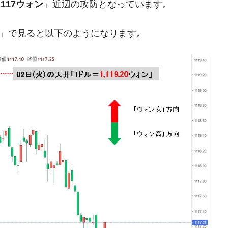
,117ウォン
」近辺の攻防となっています。
ットにぶん殴る法案」提出！⇒ クーパン問題は合衆国企業に対
足」で見ると以下のようになります。
暴落に他人事のような発言。
年2Qの業績「史上最高益」当期純利益は前年同期比13.4倍に。
危機 ⇒ 10.7兆では損が出るからできない。
月29日(水)もサイドカー・サーキットブレイカーの二段コンボ
産業の半分未満しか雇用を生まない
したのは政界の責任だ」
い結果に。
』純借入金が約8兆。信用格付け「ネガティブ」にダウン
術の塊！
都道府県とは？