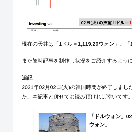
今話題の「楽天ライオンズ」とは？
Fact1
奇跡の毛色「白毛馬」とは？
Fact1
全て勝つといくら？ 競馬GI競走で勝利騎手
Fact1
平成仮面ライダーの意外すぎるモチーフとは
Fact1
現在の天井は「1ドル＝
1,119.20ウォン
」。「
発表から2日で大崩壊、鳴かず飛ばずに終わ
Fact1
また随時記事を制作し状況をご紹介するよう
日本人マスターズ挑戦の歴史。松山以前に最
Fact1
甲子園通算本塁打、最多の清原に次いで多く
Fact1
追記
セレクトセールの高額取引馬が稼いだ金額と
Fact1
2021年02月02日(火)の韓国時間が終了し
た。本記事と併せてお読み頂ければ幸いです
「ドルウォン」02
ウォン」