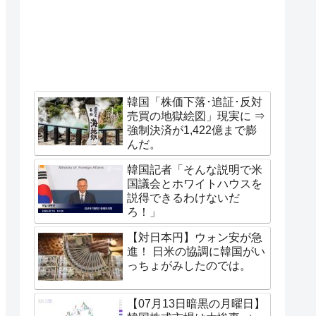
韓国「株価下落･追証･反対
売買の地獄絵図」現実に ⇒
強制決済が1,422億まで膨
んだ。
韓国記者「そんな説明で米
国議会とホワイトハウスを
説得できるわけないだ
ろ！」
【対日本円】ウォン安が急
進！ 日米の協調に韓国がい
っちょがみしたのでは。
【07月13日暗黒の月曜日】