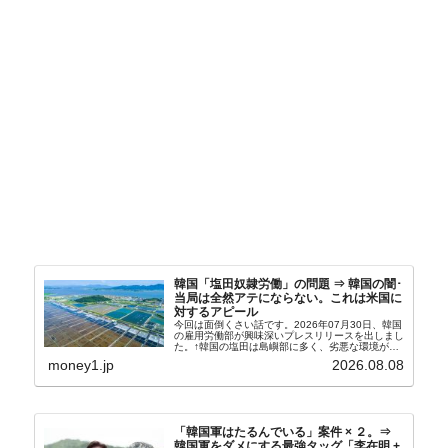
韓国「塩田奴隷労働」の問題 ⇒ 韓国の闇･
当局は全然アテにならない。これは米国に
対するアピール
今回は面倒くさい話です。2026年07月30日、韓国
の雇用労働部が興味深いプレスリリースを出しまし
た。↑韓国の塩田は島嶼部に多く、劣悪な環境が一
般に見られることが少ないため、事件の発覚を妨げ
money1.jp
2026.08.08
たといわれます（後述）。これは、いわゆる「塩田
奴隷...
「韓国軍はたるんでいる」案件 × ２。⇒
韓国軍をダメにする最強タッグ「李在明 +