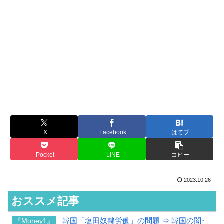
X
Facebook
はてブ
Pocket
LINE
コピー
2023.10.26
おススメ記事
韓国「塩田奴隷労働」の問題 ⇒ 韓国の闇･
『Money1』