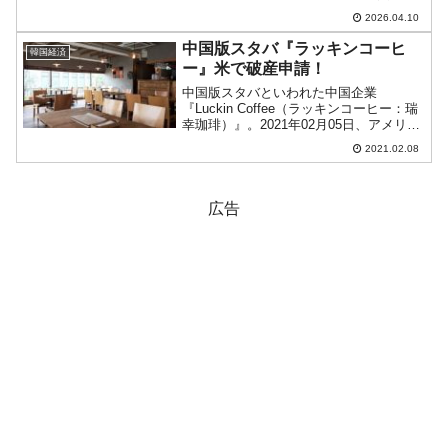
生しました。約47人が作業していました
2026.04.10
が1人が行方不明となりました。韓国メデ
ィアの報道によれば、協力会社所属の60
中国版スタバ『ラッキンコーヒ
韓国経済
代女性...
ー』米で破産申請！
中国版スタバといわれた中国企業
『Luckin Coffee（ラッキンコーヒー：瑞
幸珈琲）』。2021年02月05日、アメリカ
合衆国マンハッタン裁判所に破産法15章
2021.02.08
に基づいて破産保護申請書を提出しまし
た。先にご紹介したとおり、『ラッキン
コーヒ...
広告