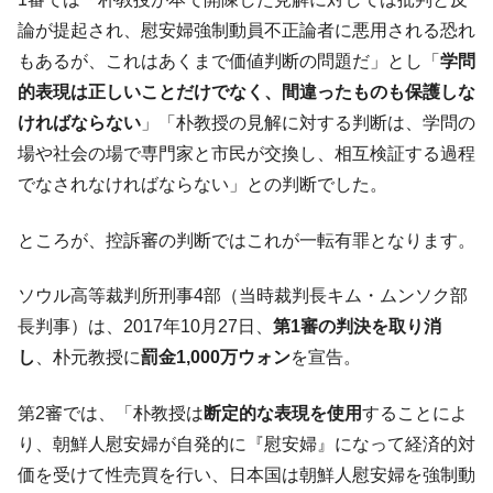
全て勝つといくら？ 競馬GI競走で勝利騎手がもら
論が提起され、慰安婦強制動員不正論者に悪用される恐れ
Fact1
える賞金とは？
もあるが、これはあくまで価値判断の問題だ」とし「
学問
平成仮面ライダーの意外すぎるモチーフとは？
Fact1
的表現は正しいことだけでなく、間違ったものも保護しな
ければならない
」「朴教授の見解に対する判断は、学問の
発表から2日で大崩壊、鳴かず飛ばずに終わりそう
Fact1
なスーパーリーグとは？
場や社会の場で専門家と市民が交換し、相互検証する過程
でなされなければならない」との判断でした。
日本人マスターズ挑戦の歴史。松山以前に最高位
Fact1
だった選手とは？
ところが、控訴審の判断ではこれが一転有罪となります。
甲子園通算本塁打、最多の清原に次いで多く打っ
Fact1
ている意外な選手とは？
ソウル高等裁判所刑事4部（当時裁判長キム・ムンソク部
セレクトセールの高額取引馬が稼いだ金額とは？
Fact1
長判事）は、2017年10月27日、
第1審の判決を取り消
し
、朴元教授に
罰金1,000万ウォン
を宣告。
第2審では、「朴教授は
断定的な表現を使用
することによ
り、朝鮮人慰安婦が自発的に『慰安婦』になって経済的対
価を受けて性売買を行い、日本国は朝鮮人慰安婦を強制動