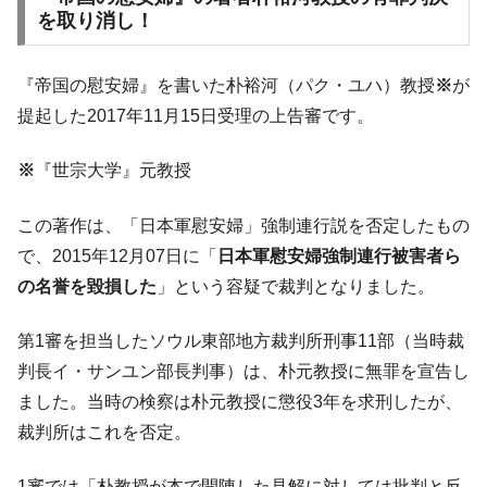
韓国「橋が落ちました」⇒ 耐久性「なさす
『Money1』
を取り消し！
ぎ」では。
韓国鉄鋼最大手『POSCO』ズブズブ沈む。
『Money1』
営業利益80.2％も減少
『帝国の慰安婦』を書いた朴裕河（パク・ユハ）教授
※
が
提起した2017年11月15日受理の上告審です。
米国下院「韓国の公務員個人をターゲット
『Money1』
にぶん殴る法案」提出！⇒ クーパン問題は合衆国企業に対
する差別。許してはおかぬ
※
『世宗大学』元教授
韓国ボンクラ政策室長･金容範、株価暴落に
『Money1』
この著作は、「日本軍慰安婦」強制連行説を否定したもの
他人事のような発言。
で、2015年12月07日に「
日本軍慰安婦強制連行被害者ら
韓国半導体『SKハイニックス』2026年2Qの
『Money1』
の名誉を毀損した
」という容疑で裁判となりました。
業績「史上最高益」当期純利益は前年同期比13.4倍に。
日本の誇る海洋資源調査船『白嶺』は先進技術の
Fact1
第1審を担当したソウル東部地方裁判所刑事11部（当時裁
塊！
判長イ・サンユン部長判事）は、朴元教授に無罪を宣告し
夏の甲子園、優勝校を最も多く輩出している都道
Fact1
ました。当時の検察は朴元教授に懲役3年を求刑したが、
府県とは？
裁判所はこれを否定。
今話題の「楽天ライオンズ」とは？
Fact1
奇跡の毛色「白毛馬」とは？
Fact1
1審では「朴教授が本で開陳した見解に対しては批判と反