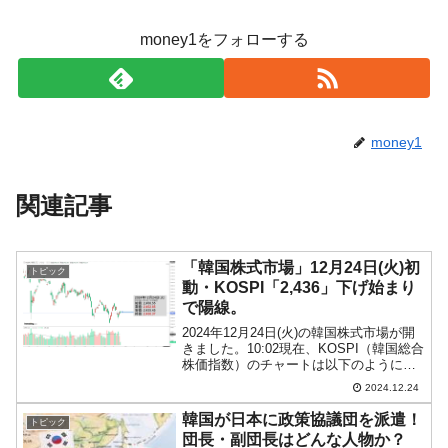
money1をフォローする
money1
関連記事
「韓国株式市場」12月24日(火)初
トピック
動・KOSPI「2,436」下げ始まり
で陽線。
2024年12月24日(火)の韓国株式市場が開
きました。10:02現在、KOSPI（韓国総合
株価指数）のチャートは以下のようにな
っています（チャートは
2024.12.24
『Investing.com』より引用）。ちょい下
げで始まりましたが現在のところ陽線。
韓国が日本に政策協議団を派遣！
トピック
KO...
団長・副団長はどんな人物か？