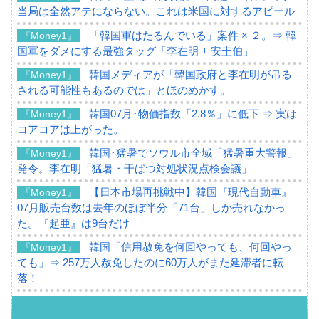
当局は全然アテにならない。これは米国に対するアピール
「韓国軍はたるんでいる」案件 × ２。⇒ 韓
『Money1』
国軍をダメにする最強タッグ「李在明 + 安圭伯」
韓国メディアが「韓国政府と李在明が吊る
『Money1』
される可能性もあるのでは」とほのめかす。
韓国07月･物価指数「2.8％」に低下 ⇒ 実は
『Money1』
コアコアは上がった。
韓国･猛暑でソウル市全域「猛暑重大警報」
『Money1』
発令。李在明「猛暑・干ばつ対処状況点検会議」
【日本市場再挑戦中】韓国『現代自動車』
『Money1』
07月販売台数は去年のほぼ半分「71台」しか売れなかっ
た。『起亜』は9台だけ
韓国「信用赦免を何回やっても、何回やっ
『Money1』
ても」⇒ 257万人赦免したのに60万人がまた延滞者に転
落！
韓国K9専用砲弾･装薬自動供給装甲車両･珍
『Money1』
兵器「K10」が改良に乗り出す。