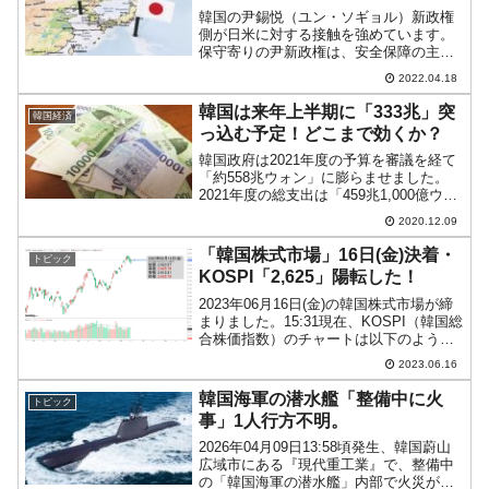
韓国の尹錫悦（ユン・ソギョル）新政権
側が日米に対する接触を強めています。
保守寄りの尹新政権は、安全保障の主軸
をアメリカ合衆国との同盟関係に置いて
2022.04.18
いるためです。先にご紹介した、「米韓
政策協議代表団」団長として訪米した朴
韓国は来年上半期に「333兆」突
韓国経済
振（パク・ジン）議員は、...
っ込む予定！どこまで効くか？
韓国政府は2021年度の予算を審議を経て
「約558兆ウォン」に膨らませました。
2021年度の総支出は「459兆1,000億ウォ
ン」です。これは「558兆ウォン」から健
2020.12.09
康保険、雇用保険など社会的セーフティ
ーネットの支出分を除いた金額です。
「韓国株式市場」16日(金)決着・
トピック
で、...
KOSPI「2,625」陽転した！
2023年06月16日(金)の韓国株式市場が締
まりました。15:31現在、KOSPI（韓国総
合株価指数）のチャートは以下のように
なっています（チャートは
2023.06.16
『Investing.com』より引用）。しぶとく
陽転しました(笑)。KOSPIは「2,...
韓国海軍の潜水艦「整備中に火
トピック
事」1人行方不明。
2026年04月09日13:58頃発生、韓国蔚山
広域市にある『現代重工業』で、整備中
の「韓国海軍の潜水艦」内部で火災が発