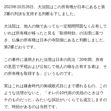
韓国･帰ってきた李在明。李在明を支持しな
『Money1』
2023年10月26日、大法院はこの所有権が日本にあると第
い「50.5％」に上昇
2審の判決を支持する判断を下しました。
韓国大統領府ボンクラ政策室長が告発され
『Money1』
た ⇒ 国家が行った恐るべき株価操作であり、空前の国政壟
大法院は、他人の物であっても一定期間問題なく占有して
断
いれば所有権が移ったと見る「取得時効」の法理に基づ
韓国･警察職員が「丸刈りになって抗議活
『Money1』
き、仏像の所有権は日本の寺院側にあると判断しました。
動」
第2審どおりです。
中国だけが鉄鋼輸出を異常増加させる ⇒ 中
『Money1』
国の過剰生産が世界を蝕む。
この事件に適用された法理は日本の民法「20年間、所有
韓国製造業「半導体絶好調」のウラで他業
の意思で平穏および公知して他人の物を占有する者は、そ
『Money1』
種は全般的「不調」⇒ PSIが示す現況は決して良くない。
の所有権を取得する」というものです。
【米韓激突案件】韓国消費者院が『クーパ
『Money1』
ン』1人当たり賠償10万ウォンを認定 ⇒ 総額3兆7,000億
実はこれは鎌倉時代の御成敗式目にまで遡れるもの。この
ような法理がないと、「オレの10代前の先祖のときはウ
韓国で猛暑。南東部では干ばつ
『Money1』
チのものだった」みたいな訴訟がいくらでも成立しますの
韓国型イージス搭載の次世代駆逐艦
『Money1』
で、時効があるのは当然です。
「KDDX」1番艦、2032年竣工と公示