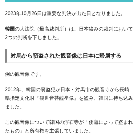
韓国「2026年07月の輸出入」絶好調。半導
『Money1』
2023年10月26日は重要な判決が出た日となりました。
体だけで410億ドル、輸出全体の41％もある
韓国･李在明「青年層の雇用状況が悪い。せ
『Money1』
韓国
の大法院（最高裁判所）は、日本絡みの裁判において
や、若者に起業させよう」⇒ どんな雇用対策だソレ。
2つの判断を下しました。
【韓国の外貨準備】2026年07月は4,279億ド
『Money1』
ル。外平債の発行「19.4億ドル」
対馬から窃盗された観音像は日本に帰属する
韓国「ここは北朝鮮なのか。選管がサーバ
『Money1』
ーにウソのデータを入力したのは明白だ」
例の観音像です。
韓国･李在明さっそく不動産対策で浅薄な発
『Money1』
言。
2012年、韓国の窃盗犯が日本・対馬市の観音寺から長崎
韓国は「中国と同じく」投資に不適格な国
『Money1』
県指定文化財『観世音菩薩坐像』を盗み、韓国に持ち込み
だ。
ました。
『韓国銀行』が「金の保有量を増やしま
『Money1』
す」⇒「金を経由するドル入手」手段ではないのか？
この観音像について韓国の浮石寺が「倭寇によって盗まれ
韓国･外為取引量「1日当たり1,214.4億ド
『Money1』
たもの」と所有権を主張していました。
ル」まで拡大 ⇒ 海外資金の動きに強く左右される状態