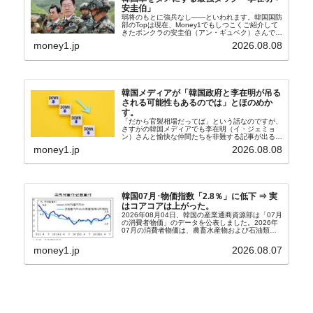
安圭伯」
弱将のもとに強兵なし――といわれます。韓国国防
部のTopは現在、Money1でもしつこくご紹介して
きたボンクラの安圭伯（アン・ギュベク）さんで
す。↑経済的無知蒙昧な李在明（イ・ジェミョン）
money1.jp
2026.08.08
さんと「韓国初の文官上がり」の国防部長官安圭伯
（アン...
韓国メディアが「韓国政府と李在明が吊る
される可能性もあるのでは」とほのめか
す。
「だから官製相場だってば」という話なのですが、
さすがの韓国メディアでも李在明（イ・ジェミョ
ン）さんと愉快な仲間たちを非難する記事が出るよ
うになっています。もちろん株価の暴落についてで
money1.jp
2026.08.08
『朝鮮日報』に面白い記事が出ています。「東西南
北」というコ...
韓国07月･物価指数「2.8％」に低下 ⇒ 実
はコアコアは上がった。
2026年08月04日、韓国の産業通商資源部は「07月
の消費者物価」のデータを公表しました。2026年
07月の消費者物価は、農畜水産物および石油類の
上昇率が鈍化したことなどにより、前年同月比
2.8％上昇（06月は3.2％）となり、上昇率は前...
money1.jp
2026.08.07