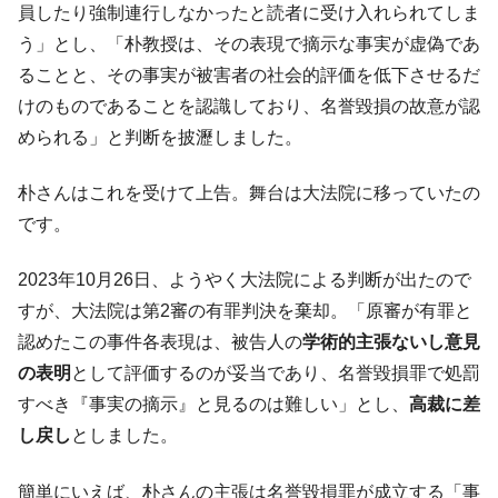
員したり強制連行しなかったと読者に受け入れられてしま
う」とし、「朴教授は、その表現で摘示な事実が虚偽であ
ることと、その事実が被害者の社会的評価を低下させるだ
けのものであることを認識しており、名誉毀損の故意が認
められる」と判断を披瀝しました。
朴さんはこれを受けて上告。舞台は大法院に移っていたの
です。
2023年10月26日、ようやく大法院による判断が出たので
すが、大法院は第2審の有罪判決を棄却。「原審が有罪と
認めたこの事件各表現は、被告人の
学術的主張ないし意見
の表明
として評価するのが妥当であり、名誉毀損罪で処罰
すべき『事実の摘示』と見るのは難しい」とし、
高裁に差
し戻し
としました。
簡単にいえば、朴さんの主張は名誉毀損罪が成立する「事