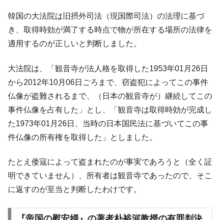
【対日本円】ウォン安が急進！ 日米の協調
『Money1』
韓国の大法院は旧摂外司法（現国際司法）の法理に基づ
に韓国がいっちょがみしたのでは。
き、取得時効が満了する時点で物が所在する場所の法律を
韓国政府『BYD』車への補助金を全廃 ⇒ 実
『Money1』
適用するのが正しいと判断しました。
は韓国で『BYD』車は売れている。6カ月で対前年同期比
1.9倍！
大法院は、「観音寺が法人格を取得した1953年01月26日
在韓米国大使スティールが着韓！⇒ さっそ
『Money1』
から2012年10月06日ごろまで、窃盗犯によってこの事件
く空港に詰めかけ「出て行け！」「極右勢力」のプラカー
ドを掲げる「在韓反米勢力」
仏像が盗難されるまで、（日本の観音寺が）継続してこの
事件仏像を占有した」とし、「観音寺は取得時効が完成し
韓国政府「2035年までに18.4GW規模のAIデ
『Money1』
ータセンター整備」⇒ だから無理だってば。
た1973年01月26日、当時の日本国民法に基づいてこの事
件仏像の所有権を取得した」としました。
JPモルガン「韓国レバレッジETFの清算は
『Money1』
ほぼ終わった」
たとえ倭寇によって盗まれたのが事実であろうと（全く証
韓国『国民年金公団』株価暴落で200兆蒸
『Money1』
明できていません）、所有者は観音寺であったので、そこ
発。
に返すのが至当と判断したわけです。
韓国政府「ニセＫ-ブランドを通報しようキ
『Money1』
ャンペーン」⇒ あの名物教授も登場！
『帝国の慰安婦』の著者朴裕河教授の有罪判決