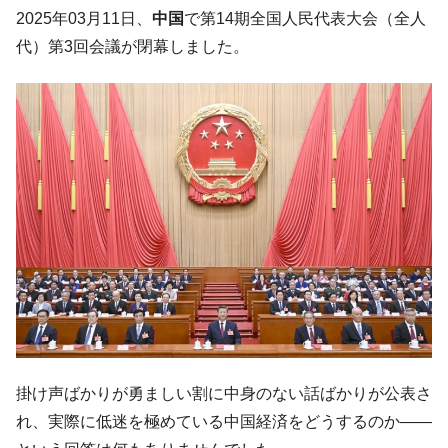
韓国･李在明「青年層の雇用状況が悪い。せ
『Money1』
2025年03月11日、
中国
で第14期全国人民代表大会（全人
や、若者に起業させよう」⇒ どんな雇用対策だソレ。
代）第3回会議が閉幕しました。
【韓国の外貨準備】2026年07月は4,279億ド
『Money1』
ル。外平債の発行「19.4億ドル」
韓国「ここは北朝鮮なのか。選管がサーバ
『Money1』
ーにウソのデータを入力したのは明白だ」
韓国･李在明さっそく不動産対策で浅薄な発
『Money1』
言。
韓国は「中国と同じく」投資に不適格な国
『Money1』
だ。
『韓国銀行』が「金の保有量を増やしま
『Money1』
す」⇒「金を経由するドル入手」手段ではないのか？
韓国･外為取引量「1日当たり1,214.4億ド
『Money1』
ル」まで拡大 ⇒ 海外資金の動きに強く左右される状態
韓国･帰ってきた李在明。李在明を支持しな
掛け声ばかりが勇ましい割に中身のない話ばかりが公表さ
『Money1』
い「50.5％」に上昇
れ、実際に低迷を極めている中国経済をどうするのか――
韓国大統領府ボンクラ政策室長が告発され