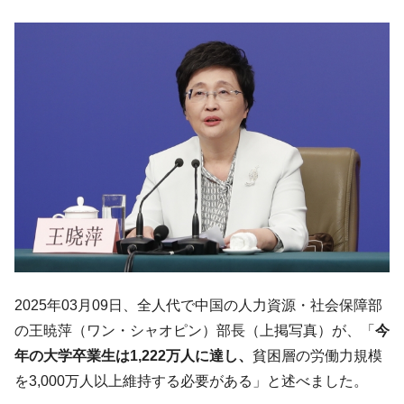
は韓国で『BYD』車は売れている。6カ月で対前年同期比
1.9倍！
在韓米国大使スティールが着韓！⇒ さっそ
『Money1』
く空港に詰めかけ「出て行け！」「極右勢力」のプラカー
ドを掲げる「在韓反米勢力」
韓国政府「2035年までに18.4GW規模のAIデ
『Money1』
ータセンター整備」⇒ だから無理だってば。
JPモルガン「韓国レバレッジETFの清算は
『Money1』
ほぼ終わった」
韓国『国民年金公団』株価暴落で200兆蒸
『Money1』
発。
韓国政府「ニセＫ-ブランドを通報しようキ
『Money1』
ャンペーン」⇒ あの名物教授も登場！
2025年03月09日、全人代で中国の人力資源・社会保障部
の王暁萍（ワン・シャオピン）部長（上掲写真）が、「
今
韓国「橋が落ちました」⇒ 耐久性「なさす
『Money1』
ぎ」では。
年の大学卒業生は1,222万人に達し、
貧困層の労働力規模
を3,000万人以上維持する必要がある」と述べました。
韓国鉄鋼最大手『POSCO』ズブズブ沈む。
『Money1』
営業利益80.2％も減少