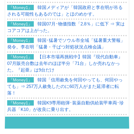
韓国メディアが「韓国政府と李在明が吊る
『Money1』
される可能性もあるのでは」とほのめかす。
韓国07月･物価指数「2.8％」に低下 ⇒ 実は
『Money1』
コアコアは上がった。
韓国･猛暑でソウル市全域「猛暑重大警報」
『Money1』
発令。李在明「猛暑・干ばつ対処状況点検会議」
【日本市場再挑戦中】韓国『現代自動車』
『Money1』
07月販売台数は去年のほぼ半分「71台」しか売れなかっ
た。『起亜』は9台だけ
韓国「信用赦免を何回やっても、何回やっ
『Money1』
ても」⇒ 257万人赦免したのに60万人がまた延滞者に転
落！
韓国K9専用砲弾･装薬自動供給装甲車両･珍
『Money1』
兵器「K10」が改良に乗り出す。
韓国「2026年07月の輸出入」絶好調。半導
『Money1』
体だけで410億ドル、輸出全体の41％もある