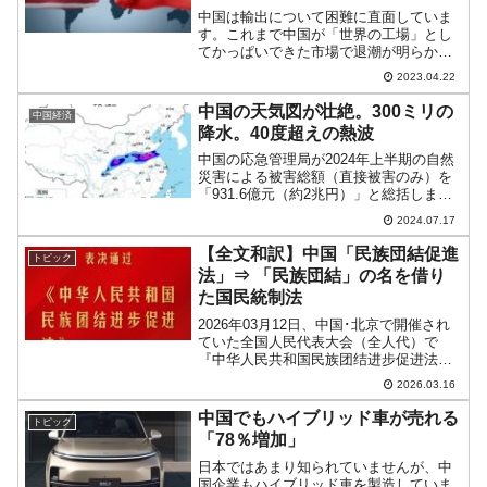
中国は輸出について困難に直面していま
す。これまで中国が「世界の工場」とし
てかっぱいできた市場で退潮が明らかだ
からです。2023年04月13日に中国の海関
2023.04.22
総署（税関です）が公開したデータを見
てみると以下のようになっています。
中国の天気図が壮絶。300ミリの
中国経済
↑Googleの自...
降水。40度超えの熱波
中国の応急管理局が2024年上半期の自然
災害による被害総額（直接被害のみ）を
「931.6億元（約2兆円）」と総括しまし
た。しつこく言いますが、この金額も上
2024.07.17
半期のみのもの。すでに07月で下半期に
入っていますが、中国の自然災害は特に
【全文和訳】中国「民族団結促進
トピック
緩和されたわ...
法」⇒ 「民族団結」の名を借り
た国民統制法
2026年03月12日、中国･北京で開催され
ていた全国人民代表大会（全人代）で
『中华人民共和国民族团结进步促进法』
（中華人民共和国民族団結進歩促進法）
2026.03.16
が可決されました。この法律は――「民
族団結」の名を借りた、国家主導の同質
中国でもハイブリッド車が売れる
トピック
化・従属化の法制化...
「78％増加」
日本ではあまり知られていませんが、中
国企業もハイブリッド車を製造していま