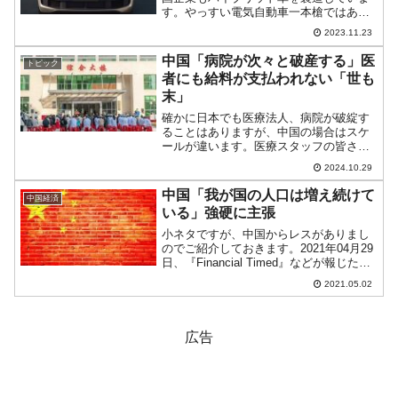
す。やっすい電気自動車一本槍ではあり
ません。中国では新エネルギー車のカテ
2023.11.23
ゴリーに入りますが、ハイブリッド車が
中国でもあらためて売れるようになって
中国「病院が次々と破産する」医
トピック
きました。中国共産党の英...
者にも給料が支払われない「世も
末」
確かに日本でも医療法人、病院が破綻す
ることはありますが、中国の場合はスケ
ールが違います。医療スタッフの皆さん
に数カ月間「給与不払い」を行った揚げ
2024.10.29
句に終了――といったことが起こりま
す。しかも一箇所やニ箇所ではありませ
中国「我が国の人口は増え続けて
中国経済
ん。2024年01月には『...
いる」強硬に主張
小ネタですが、中国からレスがありまし
のでご紹介しておきます。2021年04月29
日、『Financial Timed』などが報じた
「中国の人口は14億人を割った」に対す
2021.05.02
る中国共産党政府機関からの正式な回答
です。ただし以下のように短信です
が。...
広告