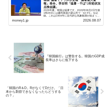
報」発令。李在明「猛暑・干ばつ対処状況
点検会議」
2026年夏。韓国は猛暑です。2026年08月2日午後
1時26分には慶尚南道の梁山市で「42.5℃」を記
録。これは1904年に近代的な気象観測が始まって
以来の韓国史上最高気温です。08月04日には、ソ
money1.jp
2026.08.07
ウル市全域への「猛暑重大警報」が発令され...
『韓国銀行』は警告する。韓国のGDP成
長率はさらに低下する
「韓国のR＆D」RがなくてDだけ。「日
本から剽窃できなくなったらどうする
の？」