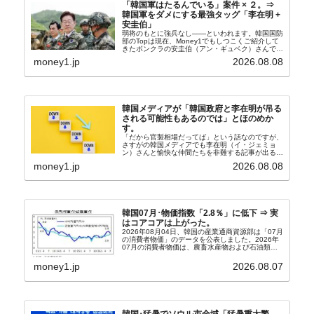
「韓国軍はたるんでいる」案件 × ２。⇒
韓国軍をダメにする最強タッグ「李在明 +
安圭伯」
弱将のもとに強兵なし――といわれます。韓国国防
部のTopは現在、Money1でもしつこくご紹介して
きたボンクラの安圭伯（アン・ギュベク）さんで
す。↑経済的無知蒙昧な李在明（イ・ジェミョン）
money1.jp
2026.08.08
さんと「韓国初の文官上がり」の国防部長官安圭伯
（アン...
韓国メディアが「韓国政府と李在明が吊る
される可能性もあるのでは」とほのめか
す。
「だから官製相場だってば」という話なのですが、
さすがの韓国メディアでも李在明（イ・ジェミョ
ン）さんと愉快な仲間たちを非難する記事が出るよ
うになっています。もちろん株価の暴落についてで
money1.jp
2026.08.08
『朝鮮日報』に面白い記事が出ています。「東西南
北」というコ...
韓国07月･物価指数「2.8％」に低下 ⇒ 実
はコアコアは上がった。
2026年08月04日、韓国の産業通商資源部は「07月
の消費者物価」のデータを公表しました。2026年
07月の消費者物価は、農畜水産物および石油類の
上昇率が鈍化したことなどにより、前年同月比
2.8％上昇（06月は3.2％）となり、上昇率は前...
money1.jp
2026.08.07
韓国･猛暑でソウル市全域「猛暑重大警