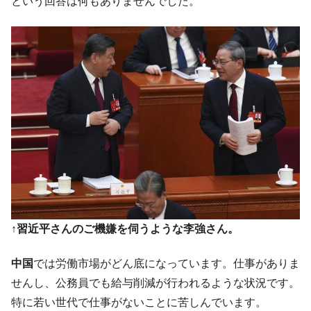
『Money1』
という回答は何もありませんでした。
た ⇒ 国家が行った恐るべき株価操作であり、空前の国政壟
断
韓国･警察職員が「丸刈りになって抗議活
『Money1』
動」
中国だけが鉄鋼輸出を異常増加させる ⇒ 中
『Money1』
国の過剰生産が世界を蝕む。
韓国製造業「半導体絶好調」のウラで他業
『Money1』
種は全般的「不調」⇒ PSIが示す現況は決して良くない。
【米韓激突案件】韓国消費者院が『クーパ
『Money1』
ン』1人当たり賠償10万ウォンを認定 ⇒ 総額3兆7,000億
韓国で猛暑。南東部では干ばつ
『Money1』
↑習近平さんのご機嫌を伺うような李強さん。
韓国型イージス搭載の次世代駆逐艦
『Money1』
「KDDX」1番艦、2032年竣工と公示
中国
では労働市場がどん底になっています。仕事がありま
【対日本円】ウォン安が急進！ 日米の協調
『Money1』
せんし、公務員でも給与削減が行われるような状況です。
に韓国がいっちょがみしたのでは。
特に若い世代で仕事がないことに苦しんでいます。
韓国政府『BYD』車への補助金を全廃 ⇒ 実
『Money1』