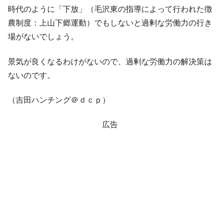
全て勝つといくら？ 競馬GI競走で勝利騎手がもら
Fact1
時代のように「下放」（毛沢東の指導によって行われた徴
える賞金とは？
農制度：上山下郷運動）でもしないと過剰な労働力の行き
平成仮面ライダーの意外すぎるモチーフとは？
Fact1
場がないでしょう。
発表から2日で大崩壊、鳴かず飛ばずに終わりそう
Fact1
なスーパーリーグとは？
景気が良くなるわけがないので、過剰な労働力の解決策は
日本人マスターズ挑戦の歴史。松山以前に最高位
Fact1
ないのです。
だった選手とは？
甲子園通算本塁打、最多の清原に次いで多く打っ
Fact1
（吉田ハンチング＠ｄｃｐ）
ている意外な選手とは？
広告
セレクトセールの高額取引馬が稼いだ金額とは？
Fact1