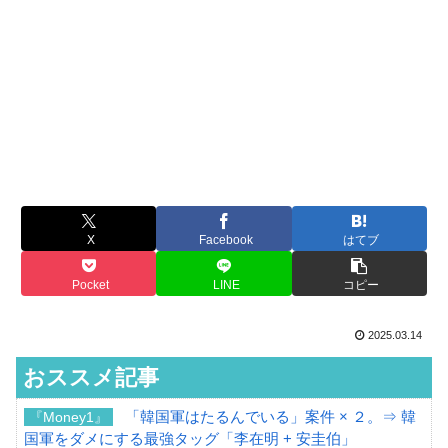
X
Facebook
はてブ
Pocket
LINE
コピー
2025.03.14
おススメ記事
「韓国軍はたるんでいる」案件 × ２。⇒ 韓
『Money1』
国軍をダメにする最強タッグ「李在明 + 安圭伯」