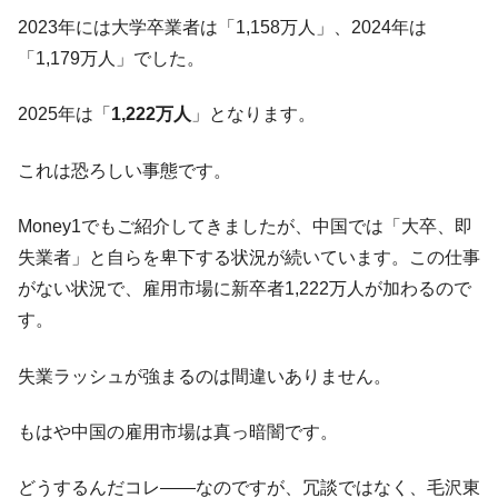
2023年には大学卒業者は「1,158万人」、2024年は
米国下院「韓国の公務員個人をターゲット
『Money1』
「1,179万人」でした。
にぶん殴る法案」提出！⇒ クーパン問題は合衆国企業に対
する差別。許してはおかぬ
2025年は「
1,222万人
」となります。
韓国ボンクラ政策室長･金容範、株価暴落に
『Money1』
他人事のような発言。
これは恐ろしい事態です。
韓国半導体『SKハイニックス』2026年2Qの
『Money1』
業績「史上最高益」当期純利益は前年同期比13.4倍に。
Money1でもご紹介してきましたが、中国では「大卒、即
韓国･加徳島新国際空港「またも暗礁」の危
『Money1』
失業者」と自らを卑下する状況が続いています。この仕事
機 ⇒ 10.7兆では損が出るからできない。
がない状況で、雇用市場に新卒者1,222万人が加わるので
日本の誇る海洋資源調査船『白嶺』は先進技術の
Fact1
す。
塊！
夏の甲子園、優勝校を最も多く輩出している都道
Fact1
失業ラッシュが強まるのは間違いありません。
府県とは？
今話題の「楽天ライオンズ」とは？
Fact1
もはや中国の雇用市場は真っ暗闇です。
奇跡の毛色「白毛馬」とは？
Fact1
どうするんだコレ――なのですが、冗談ではなく、毛沢東