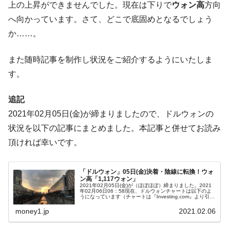
上の上昇ができませんでした。現在は下りで
ウォン高
方向
【米韓激突案件】韓国消費者院が『クーパ
『Money1』
ン』1人当たり賠償10万ウォンを認定 ⇒ 総額3兆7,000億
へ向かっています。さて、どこで底固めとなるでしょう
か……。
韓国で猛暑。南東部では干ばつ
『Money1』
韓国型イージス搭載の次世代駆逐艦
『Money1』
また随時記事を制作し状況をご紹介するようにいたしま
「KDDX」1番艦、2032年竣工と公示
す。
【対日本円】ウォン安が急進！ 日米の協調
『Money1』
に韓国がいっちょがみしたのでは。
追記
韓国政府『BYD』車への補助金を全廃 ⇒ 実
『Money1』
2021年02月05日(金)が締まりましたので、ドルウォンの
は韓国で『BYD』車は売れている。6カ月で対前年同期比
状況を以下の記事にまとめました。本記事と併せてお読み
1.9倍！
頂ければ幸いです。
在韓米国大使スティールが着韓！⇒ さっそ
『Money1』
く空港に詰めかけ「出て行け！」「極右勢力」のプラカー
ドを掲げる「在韓反米勢力」
「ドルウォン」05日(金)決着・陰線に転換！ウォ
ン高「1,117ウォン」
2021年02月05日(金)が（ほぼほぼ）締まりました。2021
韓国政府「2035年までに18.4GW規模のAIデ
『Money1』
年02月06日06：58現在、ドルウォンチャートは以下のよ
うになっています（チャートは『Investing.com』より引
ータセンター整備」⇒ だから無理だってば。
用：以下同）。陰線で締まりました。一時は「1ドル＝1,...
money1.jp
2021.02.06
JPモルガン「韓国レバレッジETFの清算は
『Money1』
ほぼ終わった」