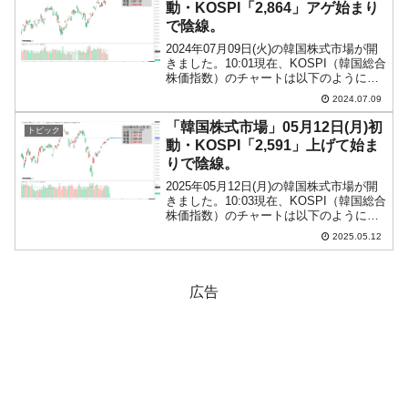
動・KOSPI「2,864」アゲ始まり
で陰線。
2024年07月09日(火)の韓国株式市場が開
きました。10:01現在、KOSPI（韓国総合
株価指数）のチャートは以下のようにな
っています（チャートは
2024.07.09
『Investing.com』より引用）。アゲて始
まりましたが、現在のところ陰線。とは
「韓国株式市場」05月12日(月)初
トピック
いえ...
動・KOSPI「2,591」上げて始ま
りで陰線。
2025年05月12日(月)の韓国株式市場が開
きました。10:03現在、KOSPI（韓国総合
株価指数）のチャートは以下のようにな
っています（チャートは
2025.05.12
『Investing.com』より引用）。投資家別
売買動向は以下です。⇒データ引用元：
『f...
広告