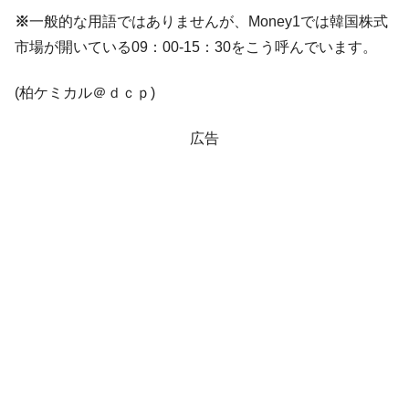
※
一般的な用語ではありませんが、Money1では韓国株式
韓国『国民年金公団』株価暴落で200兆蒸
『Money1』
市場が開いている09：00-15：30をこう呼んでいます。
発。
韓国政府「ニセＫ-ブランドを通報しようキ
『Money1』
(柏ケミカル＠ｄｃｐ)
ャンペーン」⇒ あの名物教授も登場！
韓国「橋が落ちました」⇒ 耐久性「なさす
『Money1』
広告
ぎ」では。
韓国鉄鋼最大手『POSCO』ズブズブ沈む。
『Money1』
営業利益80.2％も減少
日本の誇る海洋資源調査船『白嶺』は先進技術の
Fact1
塊！
夏の甲子園、優勝校を最も多く輩出している都道
Fact1
府県とは？
今話題の「楽天ライオンズ」とは？
Fact1
奇跡の毛色「白毛馬」とは？
Fact1
全て勝つといくら？ 競馬GI競走で勝利騎手がもら
Fact1