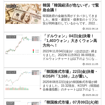
第1四半期総売上：21兆5,940億2,200...
韓国「韓国経済が危ないぞ」で緊
トピック
急会議！
韓国政府の金融当局がドタバタしてきま
した。株安・通貨安・債券安のトリプル
安が同時進行しているからです。2022年
06月14日、企画財政部の方基善（パン・
2022.06.14
ギソン）企画財政部第1次官は「非常経済
対応タスクフォース（TF）」第11回会議
「ドルウォン」04日(金)決着！
トピック
を開催。以...
「1,403ウォン」大きくウォン高
方向へ！
2022年11月04日(金)が（ほぼほぼ）締ま
りました。2022年11月05日 06:00現在、
ドルウォンチャートは以下のようになっ
ています（チャートは『Investing.com』
2022.11.05
より引用：以下同）。長い陰線になりま
した。「1ドル＝1,4...
「韓国株式市場」22日(金)決着・
トピック
KOSPI「3,168」上が重い。
2025年08月22日(金)の韓国株式市場が締
まりました。15:32現在、KOSPI（韓国総
合株価指数）のチャートは以下のように
なっています（チャートは
2025.08.22
『Investing.com』より引用）。ほとんど
始値で終わりました。KOSPIは「3,...
「韓国株式市場」07月09日(火)初
KOSPI