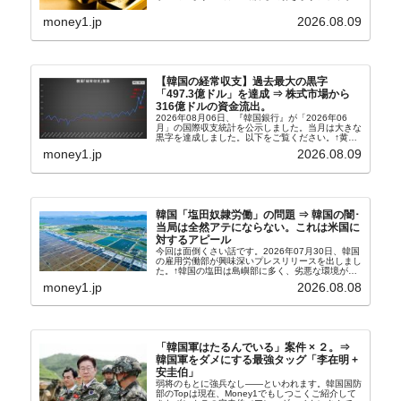
文和訳です。表題：韓国銀行、国内生産金の買い入
れ協力体制を構築□『韓国銀行』は、国内生産金の
money1.jp
2026.08.09
買い入れに...
【韓国の経常収支】過去最大の黒字
「497.3億ドル」を達成 ⇒ 株式市場から
316億ドルの資金流出。
2026年08月06日、『韓国銀行』が「2026年06
月」の国際収支統計を公示しました。当月は大きな
黒字を達成しました。以下をご覧ください。↑黄色
の傾向ペンでフォーカスしているのが2026年06月
money1.jp
2026.08.09
の経常収支です。2026年06月貿易収支：4...
韓国「塩田奴隷労働」の問題 ⇒ 韓国の闇･
当局は全然アテにならない。これは米国に
対するアピール
今回は面倒くさい話です。2026年07月30日、韓国
の雇用労働部が興味深いプレスリリースを出しまし
た。↑韓国の塩田は島嶼部に多く、劣悪な環境が一
般に見られることが少ないため、事件の発覚を妨げ
money1.jp
2026.08.08
たといわれます（後述）。これは、いわゆる「塩田
奴隷...
「韓国軍はたるんでいる」案件 × ２。⇒
韓国軍をダメにする最強タッグ「李在明 +
安圭伯」
弱将のもとに強兵なし――といわれます。韓国国防
部のTopは現在、Money1でもしつこくご紹介して