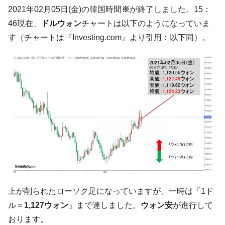
た。『起亜』は9台だけ
2021年02月05日(金)の韓国時間
※
が終了しました。15：
韓国「信用赦免を何回やっても、何回やっ
『Money1』
46現在、
ドルウォン
チャートは以下のようになっていま
ても」⇒ 257万人赦免したのに60万人がまた延滞者に転
す（チャートは『Investing.com』より引用：以下同）。
落！
韓国K9専用砲弾･装薬自動供給装甲車両･珍
『Money1』
兵器「K10」が改良に乗り出す。
韓国「2026年07月の輸出入」絶好調。半導
『Money1』
体だけで410億ドル、輸出全体の41％もある
韓国･李在明「青年層の雇用状況が悪い。せ
『Money1』
や、若者に起業させよう」⇒ どんな雇用対策だソレ。
【韓国の外貨準備】2026年07月は4,279億ド
『Money1』
ル。外平債の発行「19.4億ドル」
韓国「ここは北朝鮮なのか。選管がサーバ
『Money1』
ーにウソのデータを入力したのは明白だ」
上が削られたローソク足になっていますが、一時は「1ド
韓国･李在明さっそく不動産対策で浅薄な発
『Money1』
ル＝
1,127ウォン
」まで達しました。
ウォン安
が進行して
言。
おります。
韓国は「中国と同じく」投資に不適格な国