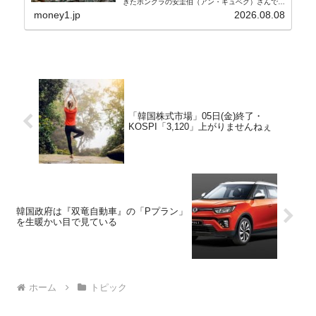
きたボンクラの安圭伯（アン・ギュベク）さんで
す。↑経済的無知蒙昧な李在明（イ・ジェミョン）
money1.jp
2026.08.08
さんと「韓国初の文官上がり」の国防部長官安圭伯
（アン...
「韓国株式市場」05日(金)終了・
KOSPI「3,120」上がりませんねぇ
韓国政府は『双竜自動車』の「Pプラン」
を生暖かい目で見ている
ホーム
トピック