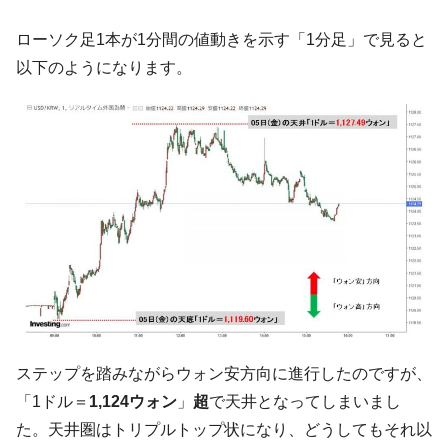
『Money1』
だ。
ローソク足1本が1分間の値動きを示す「1分足」で見ると
『韓国銀行』が「金の保有量を増やしま
『Money1』
以下のようになります。
す」⇒「金を経由するドル入手」手段ではないのか？
韓国･外為取引量「1日当たり1,214.4億ド
『Money1』
ル」まで拡大 ⇒ 海外資金の動きに強く左右される状態
韓国･帰ってきた李在明。李在明を支持しな
『Money1』
い「50.5％」に上昇
韓国大統領府ボンクラ政策室長が告発され
『Money1』
た ⇒ 国家が行った恐るべき株価操作であり、空前の国政壟
断
韓国･警察職員が「丸刈りになって抗議活
『Money1』
動」
中国だけが鉄鋼輸出を異常増加させる ⇒ 中
『Money1』
ステップを踏みながらウォン安方向に進行したのですが、
国の過剰生産が世界を蝕む。
「1ドル＝
1,124ウォン
」
超
で天井となってしまいまし
韓国製造業「半導体絶好調」のウラで他業
『Money1』
た。天井圏はトリプルトップ状になり、どうしてもそれ以
種は全般的「不調」⇒ PSIが示す現況は決して良くない。