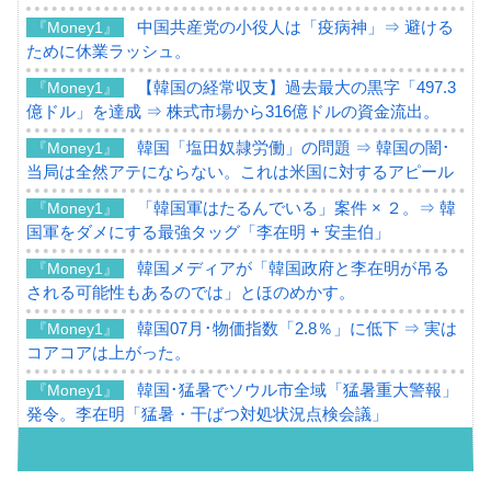
中国共産党の小役人は「疫病神」⇒ 避ける
『Money1』
ために休業ラッシュ。
【韓国の経常収支】過去最大の黒字「497.3
『Money1』
億ドル」を達成 ⇒ 株式市場から316億ドルの資金流出。
韓国「塩田奴隷労働」の問題 ⇒ 韓国の闇･
『Money1』
当局は全然アテにならない。これは米国に対するアピール
「韓国軍はたるんでいる」案件 × ２。⇒ 韓
『Money1』
国軍をダメにする最強タッグ「李在明 + 安圭伯」
韓国メディアが「韓国政府と李在明が吊る
『Money1』
される可能性もあるのでは」とほのめかす。
韓国07月･物価指数「2.8％」に低下 ⇒ 実は
『Money1』
コアコアは上がった。
韓国･猛暑でソウル市全域「猛暑重大警報」
『Money1』
発令。李在明「猛暑・干ばつ対処状況点検会議」
【日本市場再挑戦中】韓国『現代自動車』
『Money1』
07月販売台数は去年のほぼ半分「71台」しか売れなかっ