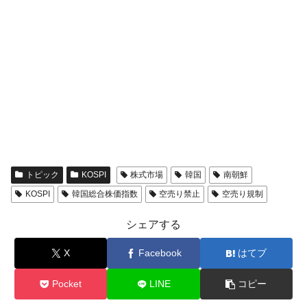
トピック
KOSPI
株式市場
韓国
南朝鮮
KOSPI
韓国総合株価指数
空売り禁止
空売り規制
シェアする
X
Facebook
はてブ
Pocket
LINE
コピー