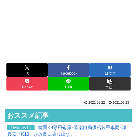
X
Facebook
はてブ
Pocket
LINE
コピー
2021.03.22
2021.03.23
おススメ記事
韓国K9専用砲弾･装薬自動供給装甲車両･珍
『Money1』
兵器「K10」が改良に乗り出す。