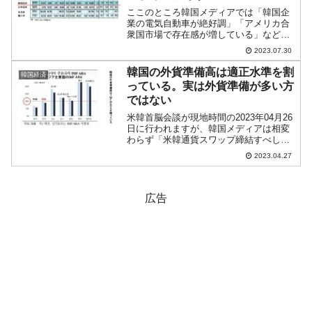
ここのところ韓国メディアでは「韓国企
業の電気自動車が絶好調」「アメリカ合
衆国市場で存在感が増している」などの
報道が見られます。先にMoney1でもご紹
2023.07.30
介したとおり、合衆国で電気自動車の販
売台数が伸びているのは確かなのです
韓国の外貨準備高は適正水準を割
韓国経済
が、韓国車は「自画自...
っている。実は外貨準備が多い方
ではない
米韓首脳会談が現地時間の2023年04月26
日に行われますが、韓国メディアは相変
わらず「米韓通貨スワップ締結すべし」
を連呼しています。「すべし」も何も決
2023.04.27
めるのはアメリカ合衆国。合衆国のニー
ズがないとドル流動性スワップ（韓国側
呼称は「通貨スワ...
広告