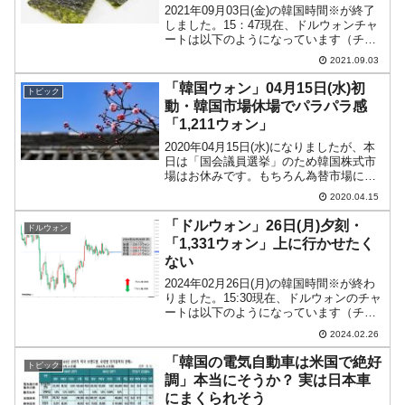
2021年09月03日(金)の韓国時間※が終了
しました。15：47現在、ドルウォンチャ
ートは以下のようになっています（チャ
ートは『Investing.com』より引用：以下
2021.09.03
同）。下ヒゲが長くなりました。ウォン
高圧力を凌いでウォン安方向へ進行...
「韓国ウォン」04月15日(水)初
トピック
動・韓国市場休場でパラパラ感
「1,211ウォン」
2020年04月15日(水)になりましたが、本
日は「国会議員選挙」のため韓国株式市
場はお休みです。もちろん為替市場にそ
んなことは関係ないのですが、この時
2020.04.15
間、値動きはパラパラとしております。
10：29現在、ドルウォンチャートは以下
「ドルウォン」26日(月)夕刻・
ドルウォン
のようになっ...
「1,331ウォン」上に行かせたく
ない
2024年02月26日(月)の韓国時間※が終わ
りました。15:30現在、ドルウォンのチャ
ートは以下のようになっています（チャ
ートは『Investing.com』より引用）。現
2024.02.26
在のところ、なんとか陽線。ウォン安方
向への進行が阻まれていますが、...
「韓国の電気自動車は米国で絶好
トピック
調」本当にそうか？ 実は日本車
にまくられそう