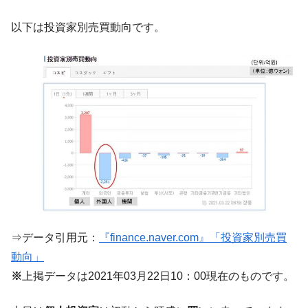
【対日本円】ウォン安が急進！ 日米の協調
『Money1』
に韓国がいっちょがみしたのでは。
以下は投資家別売買動向です。
韓国政府『BYD』車への補助金を全廃 ⇒ 実
『Money1』
は韓国で『BYD』車は売れている。6カ月で対前年同期比
1.9倍！
在韓米国大使スティールが着韓！⇒ さっそ
『Money1』
く空港に詰めかけ「出て行け！」「極右勢力」のプラカー
ドを掲げる「在韓反米勢力」
韓国政府「2035年までに18.4GW規模のAIデ
『Money1』
ータセンター整備」⇒ だから無理だってば。
JPモルガン「韓国レバレッジETFの清算は
『Money1』
ほぼ終わった」
韓国『国民年金公団』株価暴落で200兆蒸
『Money1』
⇒データ引用元：
『finance.naver.com』「投資家別売買
発。
動向」
韓国政府「ニセＫ-ブランドを通報しようキ
『Money1』
※
上掲データは2021年03月22日10：00現在のものです。
ャンペーン」⇒ あの名物教授も登場！
韓国「橋が落ちました」⇒ 耐久性「なさす
『Money1』