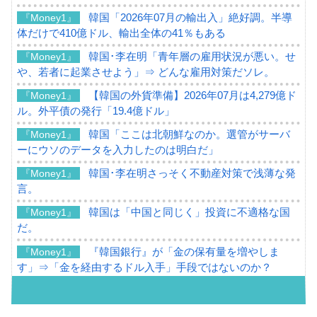
韓国「2026年07月の輸出入」絶好調。半導
『Money1』
体だけで410億ドル、輸出全体の41％もある
韓国･李在明「青年層の雇用状況が悪い。せ
『Money1』
や、若者に起業させよう」⇒ どんな雇用対策だソレ。
【韓国の外貨準備】2026年07月は4,279億ド
『Money1』
ル。外平債の発行「19.4億ドル」
韓国「ここは北朝鮮なのか。選管がサーバ
『Money1』
ーにウソのデータを入力したのは明白だ」
韓国･李在明さっそく不動産対策で浅薄な発
『Money1』
言。
韓国は「中国と同じく」投資に不適格な国
『Money1』
だ。
『韓国銀行』が「金の保有量を増やしま
『Money1』
す」⇒「金を経由するドル入手」手段ではないのか？
韓国･外為取引量「1日当たり1,214.4億ド
『Money1』
ル」まで拡大 ⇒ 海外資金の動きに強く左右される状態