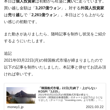
本日は
個人投資家
は初動から旺盛に
買い
に走っています。
ぎ」では。
買い越し金額は「
3,207億ウォン
」。対する
外国人投資家
韓国鉄鋼最大手『POSCO』ズブズブ沈む。
『Money1』
は
売り越し
で「
2,261億ウォン
」。本日はどうも上がらな
営業利益80.2％も減少
い感じの初動です。
米国下院「韓国の公務員個人をターゲット
『Money1』
にぶん殴る法案」提出！⇒ クーパン問題は合衆国企業に対
また動きがありましたら、随時記事を制作し状況をご紹介
する差別。許してはおかぬ
するようにいたします。
韓国ボンクラ政策室長･金容範、株価暴落に
『Money1』
他人事のような発言。
追記
韓国半導体『SKハイニックス』2026年2Qの
『Money1』
2021年03月22日(月)の韓国株式市場が締まりましたので
業績「史上最高益」当期純利益は前年同期比13.4倍に。
以下の記事を制作いたしました。本記事と併せてお読み頂
韓国･加徳島新国際空港「またも暗礁」の危
『Money1』
ければ幸いです。
機 ⇒ 10.7兆では損が出るからできない。
【速報】韓国株式市場の暴落・本日07月29
『Money1』
「韓国株式市場」22日(月)終了・上がらない
日(水)もサイドカー・サーキットブレイカーの二段コンボ
KOSPI「3,035」
2021年03月22日(月)の韓国株式市場が締まり、
発動！
KOSPI（韓国総合株価指数）のチャートは以下のようにな
りました（チャートは『Investing.com』より引用）。一時
は「3,019」まで下落しましたが、そこからは戻しまし
IT産業は人を雇用する効果は低い。全産業の
『Money1』
た。しかし、...
money1.jp
2021.03.22
半分未満しか雇用を生まない