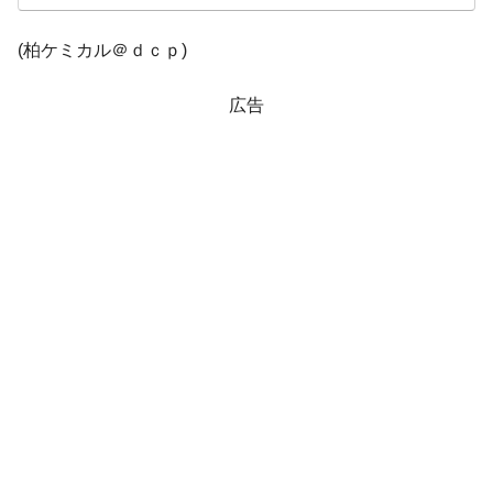
韓国「株式市場が賭博場のように変質した
『Money1』
(柏ケミカル＠ｄｃｐ)
のは政界の責任だ」
韓国「2026年1Q 資金循環統計」面白い結果
『Money1』
広告
に。
韓国化学企業最大手『ロッテケミカル』純
『Money1』
借入金が約8兆。信用格付け「ネガティブ」にダウン
韓国株式市場･暗黒の火曜日。サーキットブ
『Money1』
レイカーも発動！ 半導体2銘柄の暴落
日本の誇る海洋資源調査船『白嶺』は先進技術の
Fact1
塊！
夏の甲子園、優勝校を最も多く輩出している都道
Fact1
府県とは？
今話題の「楽天ライオンズ」とは？
Fact1
奇跡の毛色「白毛馬」とは？
Fact1
全て勝つといくら？ 競馬GI競走で勝利騎手がもら
Fact1