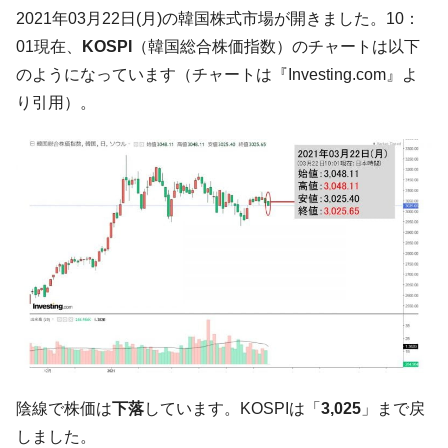
韓国･帰ってきた李在明。李在明を支持しな
2021年03月22日(月)の韓国株式市場が開きました。10：
『Money1』
い「50.5％」に上昇
01現在、
KOSPI
（韓国総合株価指数）のチャートは以下
韓国大統領府ボンクラ政策室長が告発され
『Money1』
のようになっています（チャートは『Investing.com』よ
た ⇒ 国家が行った恐るべき株価操作であり、空前の国政壟
り引用）。
断
韓国･警察職員が「丸刈りになって抗議活
『Money1』
動」
中国だけが鉄鋼輸出を異常増加させる ⇒ 中
『Money1』
国の過剰生産が世界を蝕む。
韓国製造業「半導体絶好調」のウラで他業
『Money1』
種は全般的「不調」⇒ PSIが示す現況は決して良くない。
【米韓激突案件】韓国消費者院が『クーパ
『Money1』
ン』1人当たり賠償10万ウォンを認定 ⇒ 総額3兆7,000億
韓国で猛暑。南東部では干ばつ
『Money1』
韓国型イージス搭載の次世代駆逐艦
『Money1』
陰線で株価は
下落
しています。KOSPIは「
3,025
」まで戻
「KDDX」1番艦、2032年竣工と公示
しました。