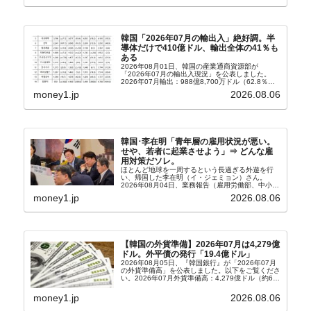
韓国「2026年07月の輸出入」絶好調。半
導体だけで410億ドル、輸出全体の41％も
ある
2026年08月01日、韓国の産業通商資源部が
「2026年07月の輸出入現況」を公表しました。
2026年07月輸出：988億8,700万ドル（62.8％）
輸入：685億6,300万ドル（26.5％）貿易収支：
money1.jp
2026.08.06
303億2,400万ドル2026...
韓国･李在明「青年層の雇用状況が悪い。
せや、若者に起業させよう」⇒ どんな雇
用対策だソレ。
ほとんど地球を一周するという長過ぎる外遊を行
い、帰国した李在明（イ・ジェミョン）さん。
2026年08月04日、業務報告（雇用労働部、中小ベ
ンチャー企業部、公正取引委員会）を主催。この席
money1.jp
2026.08.06
上、韓国大統領に成りおおせた李在明（イ・ジェミ
ョン）さん...
【韓国の外貨準備】2026年07月は4,279億
ドル。外平債の発行「19.4億ドル」
2026年08月05日、『韓国銀行』が「2026年07月
の外貨準備高」を公表しました。以下をご覧くださ
い。2026年07月外貨準備高：4,279億ドル（約67
兆4,456億円）※前月比：+6億ドル＜＜内訳＞＞
⇒Securities：3,80...
money1.jp
2026.08.06