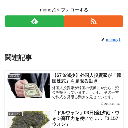
money1をフォローする
money1
関連記事
【67％減少】外国人投資家が「韓
韓国経済
国株式」を見限る動き
外国人投資家が韓国の債券にやたらに資
金を投入しています。しかし、その一方
で株式を見限る動きを見せています。
『韓国銀行』が2022年03月11日に公表し
2022.03.14
た「2022年2月以降の国際金融・外国為
替市場動向」から一部を引用します。以
「ドルウォン」03日(金)夕刻・ウ
ドルウォン
下をご覧くださ...
ォン高圧力を凌いで……「1,157
ウォン」