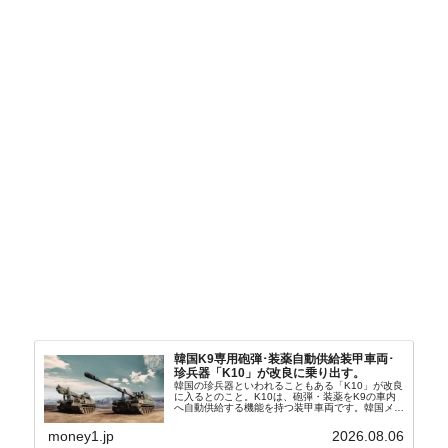
韓国K9専用砲弾･装薬自動供給装甲車両･
珍兵器「K10」が改良に乗り出す。
韓国の珍兵器といわれることもある「K10」が改良
に入るとのこと。K10は、砲弾・装薬をK9の車内
へ自動供給する機能を持つ装甲車両です。韓国メデ
ィア『Chosun Biz』が報じていますので、同記事
から以下に一部を引きます。2005年に初めて...
money1.jp
2026.08.06