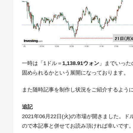
日本の誇る海洋資源調査船『白嶺』は先進技
Fact1
夏の甲子園、優勝校を最も多く輩出している
Fact1
今話題の「楽天ライオンズ」とは？
Fact1
奇跡の毛色「白毛馬」とは？
Fact1
全て勝つといくら？ 競馬GI競走で勝利騎手
Fact1
平成仮面ライダーの意外すぎるモチーフとは
Fact1
一時は「1ドル＝
1,138.91ウォン
」までいった
発表から2日で大崩壊、鳴かず飛ばずに終わ
Fact1
固められるかという展開になっております。
日本人マスターズ挑戦の歴史。松山以前に最
Fact1
また随時記事を制作し状況をご紹介するよう
甲子園通算本塁打、最多の清原に次いで多く
Fact1
セレクトセールの高額取引馬が稼いだ金額と
Fact1
追記
2021年06月22日(火)の市場が開きました
ので本記事と併せてお読み頂ければ幸いです