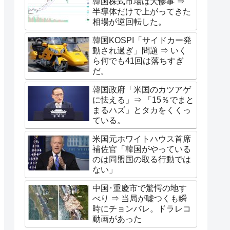
韓国株式市場は大惨事 ⇒
半導体だけで上がってきた
相場が逆回転した。
韓国KOSPI「サイドカー発
動され過ぎ」問題 ⇒ いく
ら何でも41回は落ちすぎ
だ。
韓国政府「米国のカツアゲ
に怯える」⇒ 「15％でまと
まるハズ」とタカをくくっ
ている。
米国元ホワイトハウス首席
補佐官「韓国がやっている
のは同盟国の取る行動では
ない」
中国･重慶市で驚愕の地す
べり ⇒ 当局が嘘つくも瞬
時にチョンバレ。ドラレコ
動画があった