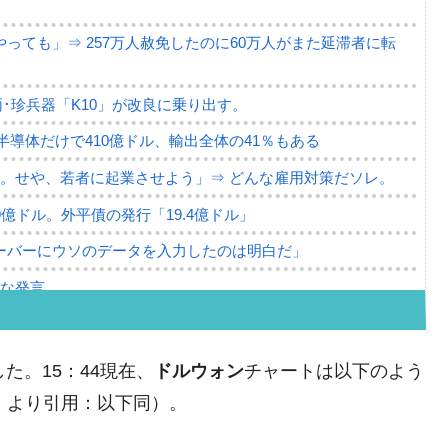
っても」⇒ 257万人赦免したのに60万人がまた延滞者に転
･珍兵器「K10」が改良に乗り出す。
。半導体だけで410億ドル、輸出全体の41％もある
。せや、若者に起業させよう」⇒ どんな雇用対策だソレ。
79億ドル。外平債の発行「19.4億ドル」
ーバーにウソのデータを入力したのは明白だ」
薄な発言。
な国だ。
ます」⇒「金を経由するドル入手」手段ではないのか？
た。15：44現在、
ドルウォン
チャートは以下のよう
4億ドル」まで拡大 ⇒ 海外資金の動きに強く左右される状態
om』より引用：以下同）。
ない「50.5％」に上昇