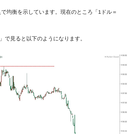
模のAIデータセンター整備」⇒ だから無理だってば。
足で均衡を示しています。現在のところ「1ドル＝
清算はほぼ終わった」
兆蒸発。
うキャンペーン」⇒ あの名物教授も登場！
足」で見ると以下のようになります。
さすぎ」では。
む。営業利益80.2％も減少
ットにぶん殴る法案」提出！⇒ クーパン問題は合衆国企業に対
暴落に他人事のような発言。
年2Qの業績「史上最高益」当期純利益は前年同期比13.4倍に。
危機 ⇒ 10.7兆では損が出るからできない。
月29日(水)もサイドカー・サーキットブレイカーの二段コンボ