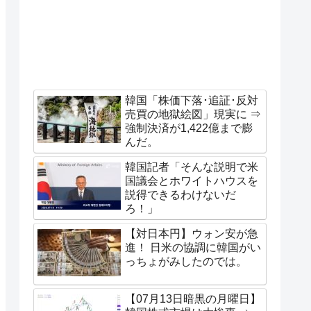
韓国「株価下落･追証･反対
売買の地獄絵図」現実に ⇒
強制決済が1,422億まで膨
んだ。
韓国記者「そんな説明で米
国議会とホワイトハウスを
説得できるわけないだ
ろ！」
【対日本円】ウォン安が急
進！ 日米の協調に韓国がい
っちょがみしたのでは。
【07月13日暗黒の月曜日】