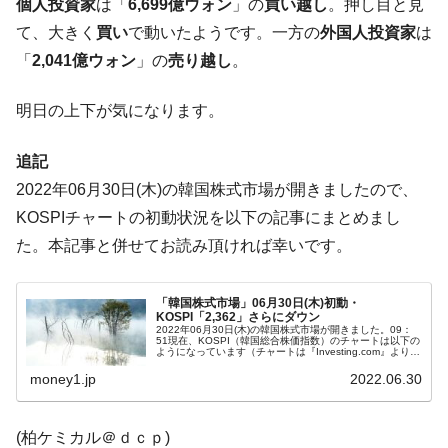
断
個人投資家
は「
6,699億ウォン
」の
買い越し
。押し目と見
て、大きく
買い
で動いたようです。一方の
外国人投資家
は
韓国･警察職員が「丸刈りになって抗議活
『Money1』
動」
「
2,041億ウォン
」の
売り越し
。
中国だけが鉄鋼輸出を異常増加させる ⇒ 中
『Money1』
明日の上下が気になります。
国の過剰生産が世界を蝕む。
韓国製造業「半導体絶好調」のウラで他業
『Money1』
追記
種は全般的「不調」⇒ PSIが示す現況は決して良くない。
2022年06月30日(木)の韓国株式市場が開きましたので、
【米韓激突案件】韓国消費者院が『クーパ
『Money1』
KOSPIチャートの初動状況を以下の記事にまとめまし
ン』1人当たり賠償10万ウォンを認定 ⇒ 総額3兆7,000億
た。本記事と併せてお読み頂ければ幸いです。
韓国で猛暑。南東部では干ばつ
『Money1』
韓国型イージス搭載の次世代駆逐艦
『Money1』
「韓国株式市場」06月30日(木)初動・
「KDDX」1番艦、2032年竣工と公示
KOSPI「2,362」さらにダウン
2022年06月30日(木)の韓国株式市場が開きました。09：
51現在、KOSPI（韓国総合株価指数）のチャートは以下の
【対日本円】ウォン安が急進！ 日米の協調
『Money1』
ようになっています（チャートは『Investing.com』より引
用）。前日からさらに下落しました。KOSPIは「2,3...
に韓国がいっちょがみしたのでは。
money1.jp
2022.06.30
韓国政府『BYD』車への補助金を全廃 ⇒ 実
『Money1』
は韓国で『BYD』車は売れている。6カ月で対前年同期比
(柏ケミカル＠ｄｃｐ)
1.9倍！