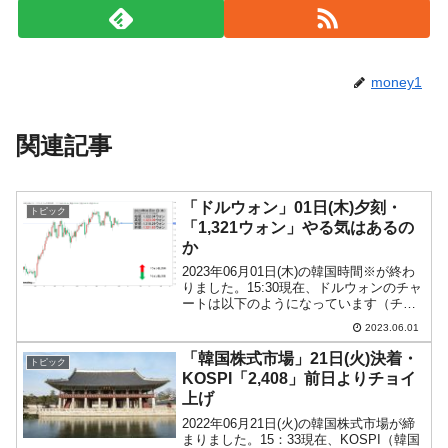
money1
関連記事
「ドルウォン」01日(木)夕刻・
トピック
「1,321ウォン」やる気はあるの
か
2023年06月01日(木)の韓国時間※が終わ
りました。15:30現在、ドルウォンのチャ
ートは以下のようになっています（チャ
ートは『Investing.com』より引用）。一
2023.06.01
応「下げませんよ」なローソク足です
が、ボラチリティーが小さく低調で...
「韓国株式市場」21日(火)決着・
トピック
KOSPI「2,408」前日よりチョイ
上げ
2022年06月21日(火)の韓国株式市場が締
まりました。15：33現在、KOSPI（韓国