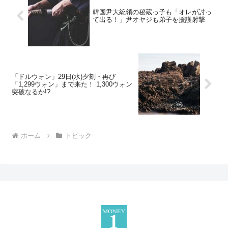
韓国尹大統領の秘蔵っ子も「オレが討っ
て出る！」尹オヤジも弟子を援護射撃
「ドルウォン」29日(水)夕刻・再び
「1,299ウォン」まで来た！ 1,300ウォン
突破なるか!?
ホーム
トピック