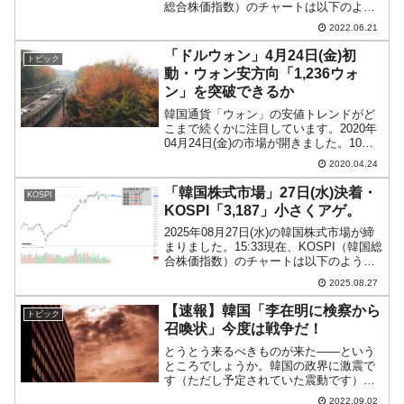
総合株価指数）のチャートは以下のよう
になっています（チャートは
2022.06.21
『Investing.com』より引用）。KOSPIは
陽線ですが、均衡を示すコマ足となっ...
「ドルウォン」4月24日(金)初
トピック
動・ウォン安方向「1,236ウォ
ン」を突破できるか
韓国通貨「ウォン」の安値トレンドがど
こまで続くかに注目しています。2020年
04月24日(金)の市場が開きました。10：
24現在（日本時間）、ドルウォンチャー
2020.04.24
トは以下のようになっています（チャー
トは『Investing.com』より引用）。...
「韓国株式市場」27日(水)決着・
KOSPI
KOSPI「3,187」小さくアゲ。
2025年08月27日(水)の韓国株式市場が締
まりました。15:33現在、KOSPI（韓国総
合株価指数）のチャートは以下のように
なっています（チャートは
2025.08.27
『Investing.com』より引用）。ローソク
足の実体部分がほとんどありません。
【速報】韓国「李在明に検察から
トピック
KO...
召喚状」今度は戦争だ！
とうとう来るべきものが来た――という
ところでしょうか。韓国の政界に激震で
す（ただし予定されていた震動です）。
2022年08月28日に『共に民主党』代表と
2022.09.02