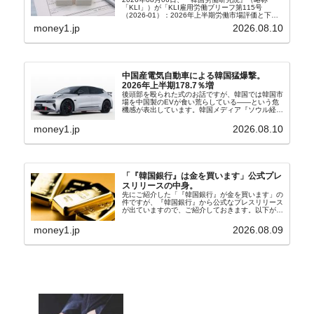
「KLI」）が「KLI雇用労働ブリーフ第115号
（2026-01）：2026年上半期労働市場評価と下半
期労働市場展望」を公表しました。Money1でも何
money1.jp
2026.08.10
度もご紹介していますが、政府が何よりも大...
中国産電気自動車による韓国猛爆撃。
2026年上半期178.7％増
後頭部を殴られた式のお話ですが、韓国では韓国市
場を中国製のEVが食い荒らしている――という危
機感が表出しています。韓国メディア『ソウル経
済』の記事から一部を以下に引きます。記事タイト
ルは「中国EVの大攻勢…東風もプジョーと手を組
money1.jp
2026.08.10
み韓国進出」...
「『韓国銀行』は金を買います」公式プレ
スリリースの中身。
先にご紹介した「『韓国銀行』が金を買います」の
件ですが、『韓国銀行』から公式なプレスリリース
が出ていますので、ご紹介しておきます。以下が全
文和訳です。表題：韓国銀行、国内生産金の買い入
れ協力体制を構築□『韓国銀行』は、国内生産金の
money1.jp
2026.08.09
買い入れに...