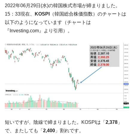
される可能性もあるのでは」とほのめかす。
2022年06月29日(水)の韓国株式市場が締まりました。
韓国07月･物価指数「2.8％」に低下 ⇒ 実は
『Money1』
15：33現在、
KOSPI
（韓国総合株価指数）のチャートは
コアコアは上がった。
以下のようになっています（チャートは
韓国･猛暑でソウル市全域「猛暑重大警報」
『Money1』
『Investing.com』より引用）。
発令。李在明「猛暑・干ばつ対処状況点検会議」
【日本市場再挑戦中】韓国『現代自動車』
『Money1』
07月販売台数は去年のほぼ半分「71台」しか売れなかっ
た。『起亜』は9台だけ
韓国「信用赦免を何回やっても、何回やっ
『Money1』
ても」⇒ 257万人赦免したのに60万人がまた延滞者に転
落！
韓国K9専用砲弾･装薬自動供給装甲車両･珍
『Money1』
兵器「K10」が改良に乗り出す。
韓国「2026年07月の輸出入」絶好調。半導
『Money1』
体だけで410億ドル、輸出全体の41％もある
短いですが、陰線で締まりました。KOSPIは「
2,378
」
韓国･李在明「青年層の雇用状況が悪い。せ
『Money1』
や、若者に起業させよう」⇒ どんな雇用対策だソレ。
で、またしても「
2,400
」割れです。