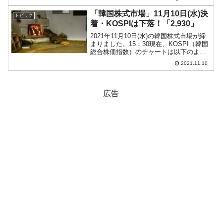
なった李在明（イ・ジェミョン）国会議
員に検察から召喚状が出されたことが分
「韓国株式市場」11月10日(水)決
トピック
かりました。20...
着・KOSPIは下落！「2,930」
2021年11月10日(水)の韓国株式市場が締
まりました。15：30現在、KOSPI（韓国
総合株価指数）のチャートは以下のよう
になっています（チャートは
2021.11.10
『Investing.com』より引用）。KOSPIは
再び下落に転じました。「2,930...
広告