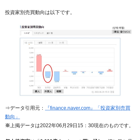
【韓国の外貨準備】2026年07月は4,279億ド
『Money1』
投資家別売買動向は以下です。
ル。外平債の発行「19.4億ドル」
韓国「ここは北朝鮮なのか。選管がサーバ
『Money1』
ーにウソのデータを入力したのは明白だ」
韓国･李在明さっそく不動産対策で浅薄な発
『Money1』
言。
韓国は「中国と同じく」投資に不適格な国
『Money1』
だ。
『韓国銀行』が「金の保有量を増やしま
『Money1』
す」⇒「金を経由するドル入手」手段ではないのか？
韓国･外為取引量「1日当たり1,214.4億ド
『Money1』
ル」まで拡大 ⇒ 海外資金の動きに強く左右される状態
⇒データ引用元：
『finance.naver.com』「投資家別売買
韓国･帰ってきた李在明。李在明を支持しな
『Money1』
動向」
い「50.5％」に上昇
※
上掲データは2022年06月29日15：30現在のものです。
韓国大統領府ボンクラ政策室長が告発され
『Money1』
た ⇒ 国家が行った恐るべき株価操作であり、空前の国政壟