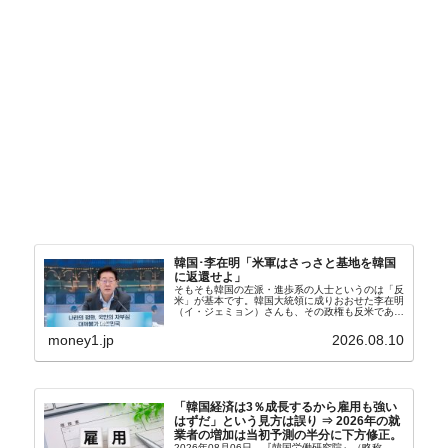
韓国･李在明「米軍はさっさと基地を韓国
に返還せよ」
そもそも韓国の左派・進歩系の人士というのは「反
米」が基本です。韓国大統領に成りおおせた李在明
（イ・ジェミョン）さんも、その政権も反米であ
り、親北・親中国が基本路線。ボンクラの安圭伯
（アン・ギュベク）さんが国防部長（長官）を努め
money1.jp
2026.08.10
ていることもあ...
「韓国経済は3％成長するから雇用も強い
はずだ」という見方は誤り ⇒ 2026年の就
業者の増加は当初予測の半分に下方修正。
2026年08月06日、『韓国労働研究院』（略称