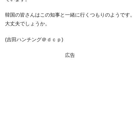
に韓国がいっちょがみしたのでは。
韓国の皆さんはこの知事と一緒に行くつもりのようです。
韓国政府『BYD』車への補助金を全廃 ⇒ 実
『Money1』
は韓国で『BYD』車は売れている。6カ月で対前年同期比
大丈夫でしょうか。
1.9倍！
在韓米国大使スティールが着韓！⇒ さっそ
(吉田ハンチング＠ｄｃｐ)
『Money1』
く空港に詰めかけ「出て行け！」「極右勢力」のプラカー
ドを掲げる「在韓反米勢力」
広告
韓国政府「2035年までに18.4GW規模のAIデ
『Money1』
ータセンター整備」⇒ だから無理だってば。
JPモルガン「韓国レバレッジETFの清算は
『Money1』
ほぼ終わった」
韓国『国民年金公団』株価暴落で200兆蒸
『Money1』
発。
韓国政府「ニセＫ-ブランドを通報しようキ
『Money1』
ャンペーン」⇒ あの名物教授も登場！
韓国「橋が落ちました」⇒ 耐久性「なさす
『Money1』
ぎ」では。