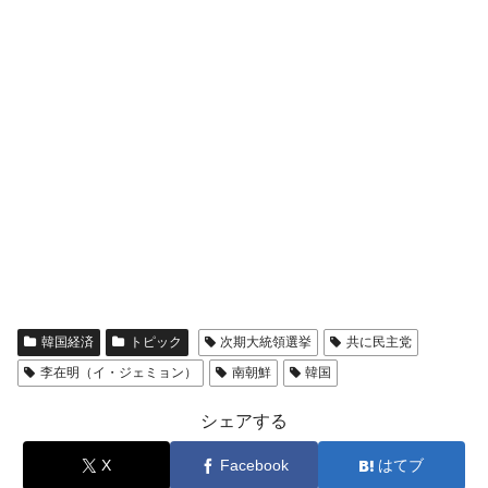
全て勝つといくら？ 競馬GI競走で勝利騎手がもら
Fact1
える賞金とは？
平成仮面ライダーの意外すぎるモチーフとは？
Fact1
発表から2日で大崩壊、鳴かず飛ばずに終わりそう
Fact1
なスーパーリーグとは？
日本人マスターズ挑戦の歴史。松山以前に最高位
Fact1
だった選手とは？
甲子園通算本塁打、最多の清原に次いで多く打っ
Fact1
ている意外な選手とは？
セレクトセールの高額取引馬が稼いだ金額とは？
Fact1
韓国経済
トピック
次期大統領選挙
共に民主党
李在明（イ・ジェミョン）
南朝鮮
韓国
シェアする
X
Facebook
はてブ