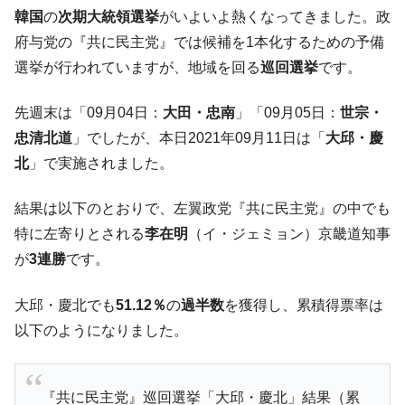
韓国「2026年07月の輸出入」絶好調。半導
『Money1』
韓国
の
次期大統領選挙
がいよいよ熱くなってきました。政
体だけで410億ドル、輸出全体の41％もある
府与党の『共に民主党』では候補を1本化するための予備
韓国･李在明「青年層の雇用状況が悪い。せ
『Money1』
選挙が行われていますが、地域を回る
巡回選挙
です。
や、若者に起業させよう」⇒ どんな雇用対策だソレ。
【韓国の外貨準備】2026年07月は4,279億ド
『Money1』
先週末は「09月04日：
大田・忠南
」「09月05日：
世宗・
ル。外平債の発行「19.4億ドル」
忠清北道
」でしたが、本日2021年09月11日は「
大邱・慶
韓国「ここは北朝鮮なのか。選管がサーバ
『Money1』
北
」で実施されました。
ーにウソのデータを入力したのは明白だ」
韓国･李在明さっそく不動産対策で浅薄な発
『Money1』
結果は以下のとおりで、左翼政党『共に民主党』の中でも
言。
特に左寄りとされる
李在明
（イ・ジェミョン）京畿道知事
韓国は「中国と同じく」投資に不適格な国
『Money1』
が
3連勝
です。
だ。
大邱・慶北でも
51.12％
の
過半数
を獲得し、累積得票率は
『韓国銀行』が「金の保有量を増やしま
『Money1』
す」⇒「金を経由するドル入手」手段ではないのか？
以下のようになりました。
韓国･外為取引量「1日当たり1,214.4億ド
『Money1』
ル」まで拡大 ⇒ 海外資金の動きに強く左右される状態
『共に民主党』巡回選挙「大邱・慶北」結果（累
韓国･帰ってきた李在明。李在明を支持しな