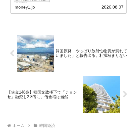
上昇率が鈍化したことなどにより、前年同月比
2.8％上昇（06月は3.2％）となり、上昇率は前...
money1.jp
2026.08.07
韓国原発「やっぱり放射性物質が漏れて
いました」と報告出る。杜撰極まりない
【借金148兆】韓国文政権下で「チョン
セ」融資も2.8倍に。借金増は当然
ホーム
韓国経済