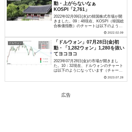
動・上がらないなぁ
KOSPI「2,761」
2022年02月09日(水)の韓国株式市場が開
きました。09：48現在、KOSPI（韓国総
合株価指数）のチャートは以下のように
なっています（チャートは
2022.02.09
『Investing.com』より引用）。上がって
始まったのですが、現在は陰線。
「ドルウォン」07月28日(金)初
ドルウォン
KOSPI...
動・「1,282ウォン」1,280を抜い
てヨコヨコ
2023年07月28日(金)の市場が開きまし
た。10：32現在、ドルウォンのチャート
は以下のようになっています（チャート
は『Investing.com』より引用）。↑水色
2023.07.28
のラインは週足で引いたチャネルライン
なので気にしないでください。前日は...
広告