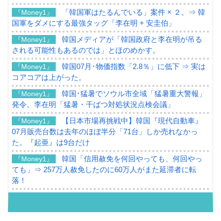
「韓国軍はたるんでいる」案件 × ２。⇒ 韓
『Money1』
国軍をダメにする最強タッグ「李在明 + 安圭伯」
韓国メディアが「韓国政府と李在明が吊る
『Money1』
される可能性もあるのでは」とほのめかす。
韓国07月･物価指数「2.8％」に低下 ⇒ 実は
『Money1』
コアコアは上がった。
韓国･猛暑でソウル市全域「猛暑重大警報」
『Money1』
発令。李在明「猛暑・干ばつ対処状況点検会議」
【日本市場再挑戦中】韓国『現代自動車』
『Money1』
07月販売台数は去年のほぼ半分「71台」しか売れなかっ
た。『起亜』は9台だけ
韓国「信用赦免を何回やっても、何回やっ
『Money1』
ても」⇒ 257万人赦免したのに60万人がまた延滞者に転
落！
韓国K9専用砲弾･装薬自動供給装甲車両･珍
『Money1』
兵器「K10」が改良に乗り出す。