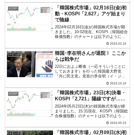
下のようになっています（チャートは
『Investing.com』より引用）。現在陰...
「韓国株式市場」02月16日(金)初
KOSPI
動・KOSPI「2,627」アゲ始まり
で陰線
2024年02月16日(金)の韓国株式市場が開
きました。10:02現在、KOSPI（韓国総合
株価指数）のチャートは以下のようにな
っています（チャートは
2024.02.16
『Investing.com』より引用）。上げて始
まりましたが陰線です。KOSPIは「2,...
韓国･李在明さんが退院！ ここか
トピック
らは戦争だ
22日におよぶ断食（一応そういうことに
しておきます）を行った韓国最大野党
『共に民主党』党首の李在明（イ・ジェ
ミョン）さんは、体調を悪くして入院。
2023.10.10
2023年10月09日午後に無事退院となりま
した。以降は自宅静養を行う予定です
「韓国株式市場」23日(木)決着・
KOSPI
が、退院して自宅へ...
KOSPI「2,721」陽線ですが……
2024年05月23日(木)の韓国株式市場が締
まりました。15:31現在、KOSPI（韓国総
合株価指数）のチャートは以下のように
なっています（チャートは
2024.05.23
『Investing.com』より引用）。陽線です
が、すごいコマ足になりました。KOSP...
「韓国株式市場」02月09日(水)初
トピック