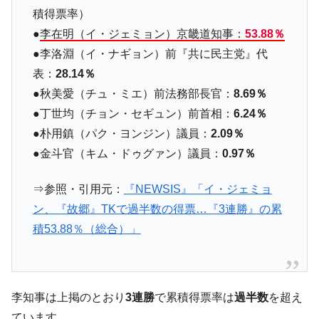
『Money1』
積得票率）
い「50.5％」に上昇
●
李在明（イ・ジェミョン）京畿道知事：
53.88％
韓国大統領府ボンクラ政策室長が告発され
『Money1』
●李洛淵（イ・ナギョン）前『共に民主党』代
た ⇒ 国家が行った恐るべき株価操作であり、空前の国政壟
断
表：
28.14％
●秋美愛（チュ・ミエ）前法務部長官：
8.69％
韓国･警察職員が「丸刈りになって抗議活
『Money1』
動」
●丁世均（チョン・セギュン）前首相：
6.24％
●朴用鎮（パク・ヨンジン）議員：
2.09％
中国だけが鉄鋼輸出を異常増加させる ⇒ 中
『Money1』
国の過剰生産が世界を蝕む。
●金斗官（キム・ドゥグァン）議員：
0.97％
韓国製造業「半導体絶好調」のウラで他業
『Money1』
種は全般的「不調」⇒ PSIが示す現況は決して良くない。
⇒参照・引用元：
『NEWSIS』「イ・ジェミョ
ン、『故郷』TKで過半数の得票…『3連勝』の累
【米韓激突案件】韓国消費者院が『クーパ
『Money1』
ン』1人当たり賠償10万ウォンを認定 ⇒ 総額3兆7,000億
積53.88％（総合）」
韓国で猛暑。南東部では干ばつ
『Money1』
韓国型イージス搭載の次世代駆逐艦
『Money1』
「KDDX」1番艦、2032年竣工と公示
李知事は上掲のとおり
3連勝
で累積得票率は
過半数
を超え
【対日本円】ウォン安が急進！ 日米の協調
『Money1』
ています。