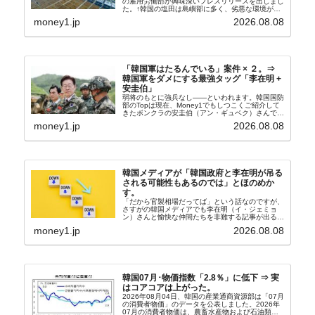
の雇用労働部が興味深いプレスリリースを出しまし
た。↑韓国の塩田は島嶼部に多く、劣悪な環境が一
般に見られることが少ないため、事件の発覚を妨げ
money1.jp
2026.08.08
たといわれます（後述）。これは、いわゆる「塩田
奴隷...
「韓国軍はたるんでいる」案件 × ２。⇒
韓国軍をダメにする最強タッグ「李在明 +
安圭伯」
弱将のもとに強兵なし――といわれます。韓国国防
部のTopは現在、Money1でもしつこくご紹介して
きたボンクラの安圭伯（アン・ギュベク）さんで
す。↑経済的無知蒙昧な李在明（イ・ジェミョン）
money1.jp
2026.08.08
さんと「韓国初の文官上がり」の国防部長官安圭伯
（アン...
韓国メディアが「韓国政府と李在明が吊る
される可能性もあるのでは」とほのめか
す。
「だから官製相場だってば」という話なのですが、
さすがの韓国メディアでも李在明（イ・ジェミョ
ン）さんと愉快な仲間たちを非難する記事が出るよ
うになっています。もちろん株価の暴落についてで
money1.jp
2026.08.08
『朝鮮日報』に面白い記事が出ています。「東西南
北」というコ...
韓国07月･物価指数「2.8％」に低下 ⇒ 実
はコアコアは上がった。
2026年08月04日、韓国の産業通商資源部は「07月
の消費者物価」のデータを公表しました。2026年
07月の消費者物価は、農畜水産物および石油類の