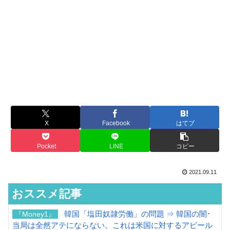
X
Facebook
はてブ
Pocket
LINE
コピー
2021.09.11
おススメ記事
韓国「塩田奴隷労働」の問題 ⇒ 韓国の闇･
『Money1』
当局は全然アテにならない。これは米国に対するアピール