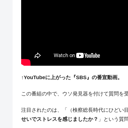
夏の甲子園、優勝校を最も多く輩出している
Fact1
今話題の「楽天ライオンズ」とは？
Fact1
奇跡の毛色「白毛馬」とは？
Fact1
全て勝つといくら？ 競馬GI競走で勝利騎手
Fact1
平成仮面ライダーの意外すぎるモチーフとは
Fact1
発表から2日で大崩壊、鳴かず飛ばずに終わ
Fact1
日本人マスターズ挑戦の歴史。松山以前に最
Fact1
甲子園通算本塁打、最多の清原に次いで多く
Fact1
↑YouTubeに上がった『SBS』の番宣動画。
セレクトセールの高額取引馬が稼いだ金額と
Fact1
この番組の中で、ウソ発見器を付けて質問を
注目されたのは、「（検察総長時代にひどい
せいでストレスを感じましたか？
」という質