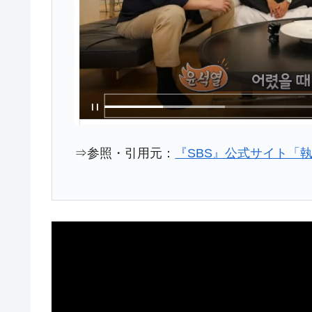
米国下院「韓国の公務員個人をターゲ
『Money1』
する差別。許してはおかぬ
韓国ボンクラ政策室長･金容範、株価
『Money1』
韓国半導体『SKハイニックス』2026
『Money1』
韓国･加徳島新国際空港「またも暗礁」の
『Money1』
【速報】韓国株式市場の暴落・本日07
『Money1』
発動！
⇒参照・引用元：
『SBS』公式サイト「
IT産業は人を雇用する効果は低い。全
『Money1』
韓国「株式市場が賭博場のように変質
『Money1』
韓国「2026年1Q 資金循環統計」面白
『Money1』
韓国化学企業最大手『ロッテケミカル
『Money1』
韓国株式市場･暗黒の火曜日。サーキッ
『Money1』
日本の誇る海洋資源調査船『白嶺』は先進技
Fact1