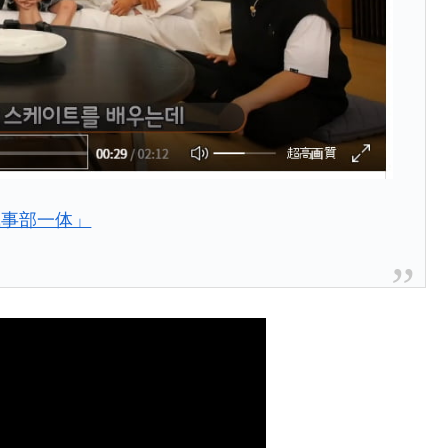
ットにぶん殴る法案」提出！⇒ クーパン問題は合衆国企業に対
暴落に他人事のような発言。
年2Qの業績「史上最高益」当期純利益は前年同期比13.4倍に。
危機 ⇒ 10.7兆では損が出るからできない。
月29日(水)もサイドカー・サーキットブレイカーの二段コンボ
執事部一体」
産業の半分未満しか雇用を生まない
したのは政界の責任だ」
い結果に。
』純借入金が約8兆。信用格付け「ネガティブ」にダウン
トブレイカーも発動！ 半導体2銘柄の暴落
術の塊！