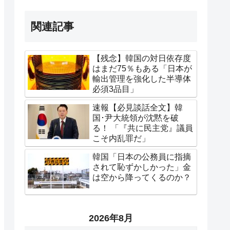
関連記事
【残念】韓国の対日依存度
はまだ75％もある「日本が
輸出管理を強化した半導体
必須3品目」
速報【必見談話全文】韓
国･尹大統領が沈黙を破
る！ 「『共に民主党』議員
こそ内乱罪だ」
韓国「日本の公務員に指摘
されて恥ずかしかった」金
は空から降ってくるのか？
2026年8月