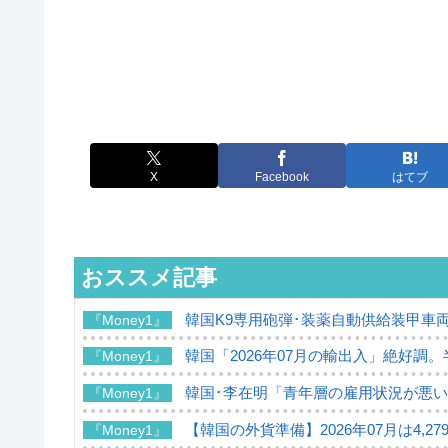
X
Facebook
はてブ
おススメ記事
韓国K9専用砲弾･装薬自動供給装甲車両
『Money1』
韓国「2026年07月の輸出入」絶好調
『Money1』
韓国･李在明「青年層の雇用状況が悪い
『Money1』
【韓国の外貨準備】2026年07月は4,2
『Money1』