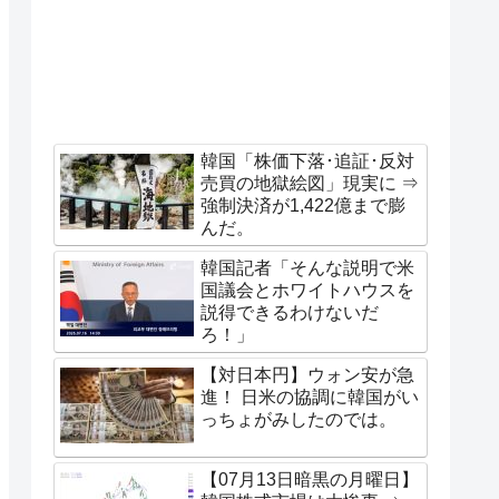
韓国「株価下落･追証･反対
売買の地獄絵図」現実に ⇒
強制決済が1,422億まで膨
んだ。
韓国記者「そんな説明で米
国議会とホワイトハウスを
説得できるわけないだ
ろ！」
【対日本円】ウォン安が急
進！ 日米の協調に韓国がい
っちょがみしたのでは。
【07月13日暗黒の月曜日】