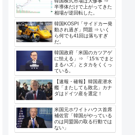
韓国株式市場は大惨事 ⇒
半導体だけで上がってきた
相場が逆回転した。
韓国KOSPI「サイドカー発
動され過ぎ」問題 ⇒ いく
ら何でも41回は落ちすぎ
だ。
韓国政府「米国のカツアゲ
に怯える」⇒ 「15％でまと
まるハズ」とタカをくくっ
ている。
【速報・確報】韓国産潜水
艦「またしても敗北」カナ
ダはドイツ産を選定！
米国元ホワイトハウス首席
補佐官「韓国がやっている
のは同盟国の取る行動では
ない」