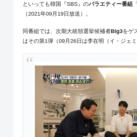
といっても韓国『SBS』の
バラエティー番組
韓国型イージス搭載の次世代駆逐艦「KD
『Money1』
（2021年09月19日放送）。
【対日本円】ウォン安が急進！ 日米
『Money1』
同番組では、次期大統領選挙候補者
Big3
をゲ
韓国政府『BYD』車への補助金を全廃 
『Money1』
1.9倍！
はその第1弾（09月26日は李在明（イ・ジェ
在韓米国大使スティールが着韓！⇒ 
『Money1』
ドを掲げる「在韓反米勢力」
韓国政府「2035年までに18.4GW規
『Money1』
JPモルガン「韓国レバレッジETFの
『Money1』
韓国『国民年金公団』株価暴落で200
『Money1』
韓国政府「ニセＫ-ブランドを通報しよ
『Money1』
韓国「橋が落ちました」⇒ 耐久性「な
『Money1』
韓国鉄鋼最大手『POSCO』ズブズブ沈
『Money1』