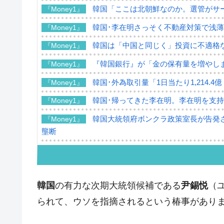
韓国「ここは北朝鮮なのか。選管がサ
『Money1』
韓国･李在明さっそく不動産対策で浅
『Money1』
韓国は「中国と同じく」投資に不適格
『Money1』
『韓国銀行』が「金の保有量を増やし
『Money1』
韓国･外為取引量「1日当たり1,214.
『Money1』
韓国･帰ってきた李在明。李在明を支持し
『Money1』
韓国大統領府ボンクラ政策室長が告発さ
『Money1』
壟断
韓国･警察職員が「丸刈りになって抗
『Money1』
中国だけが鉄鋼輸出を異常増加させる 
『Money1』
韓国
の有力な次期大統領候補である
尹錫悦
（
韓国製造業「半導体絶好調」のウラで他
『Money1』
られて、ウソを指摘されるという椿事があり
【米韓激突案件】韓国消費者院が『クーパ
『Money1』
韓国で猛暑。南東部では干ばつ
『Money1』