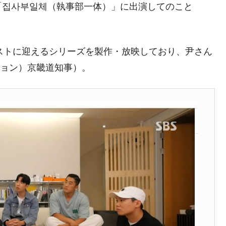
「집사부일체（執事部一体）」に出演してのこと
DX」1番艦、2032年竣工と公示
の協調に韓国がいっちょがみしたのでは。
ストに迎えるシリーズを製作・放映しており、尹さん
⇒ 実は韓国で『BYD』車は売れている。6カ月で対前年同期比
ミョン）京畿道知事）。
さっそく空港に詰めかけ「出て行け！」「極右勢力」のプラカー
模のAIデータセンター整備」⇒ だから無理だってば。
清算はほぼ終わった」
兆蒸発。
うキャンペーン」⇒ あの名物教授も登場！
さすぎ」では。
む。営業利益80.2％も減少