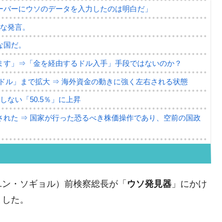
ーバーにウソのデータを入力したのは明白だ」
薄な発言。
な国だ。
ます」⇒「金を経由するドル入手」手段ではないのか？
4億ドル」まで拡大 ⇒ 海外資金の動きに強く左右される状態
ない「50.5％」に上昇
れた ⇒ 国家が行った恐るべき株価操作であり、空前の国政
議活動」
⇒ 中国の過剰生産が世界を蝕む。
ユン・ソギョル）前検察総長が「
ウソ発見器
」にかけ
業種は全般的「不調」⇒ PSIが示す現況は決して良くない。
ました。
ン』1人当たり賠償10万ウォンを認定 ⇒ 総額3兆7,000億