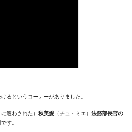
都道府県とは？
がもらえる賞金とは？
？
りそうなスーパーリーグとは？
高位だった選手とは？
打っている意外な選手とは？
は？
受けるというコーナーがありました。
目に遭わされた）
秋美愛
（チュ・ミエ）
法務部長官の
問です。