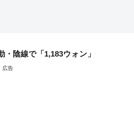
動・陰線で「1,183ウォン」
広告