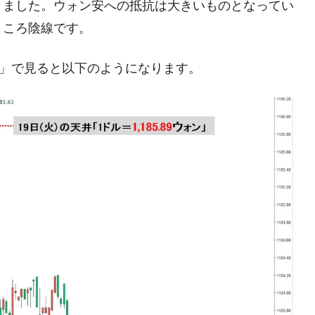
りました。ウォン安への抵抗は大きいものとなってい
の協調に韓国がいっちょがみしたのでは。
ところ陰線です。
⇒ 実は韓国で『BYD』車は売れている。6カ月で対前年同期比
足」で見ると以下のようになります。
さっそく空港に詰めかけ「出て行け！」「極右勢力」のプラカー
模のAIデータセンター整備」⇒ だから無理だってば。
清算はほぼ終わった」
兆蒸発。
うキャンペーン」⇒ あの名物教授も登場！
さすぎ」では。
む。営業利益80.2％も減少
術の塊！
都道府県とは？