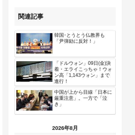
関連記事
韓国･とうとう仏教界も
「尹弾劾に反対！」
「ドルウォン」09日(金)決
着・エライこっちゃ！ウォ
ン高「1,143ウォン」まで
進行！
中国が上から目線「日本に
厳重注意」。一方で「泣
き」
2026年8月