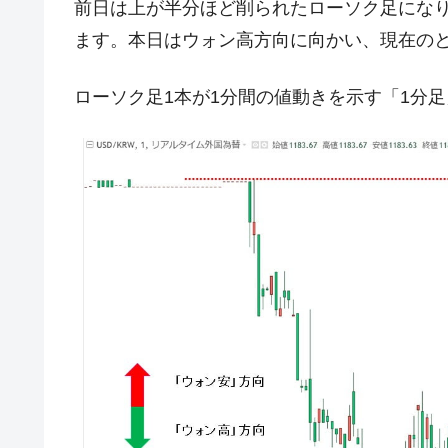
前日は上が半分ほど削られたローソク足にな
【対日本円】ウォン安が急進！ 日米
『Money1』
ます。本日はウォン高方向に向かい、現在の
韓国政府『BYD』車への補助金を全廃 
『Money1』
1.9倍！
ローソク足1本が1分間の値動きを示す「1分
在韓米国大使スティールが着韓！⇒ 
『Money1』
ドを掲げる「在韓反米勢力」
韓国政府「2035年までに18.4GW規
『Money1』
JPモルガン「韓国レバレッジETFの
『Money1』
韓国『国民年金公団』株価暴落で200
『Money1』
韓国政府「ニセＫ-ブランドを通報しよ
『Money1』
韓国「橋が落ちました」⇒ 耐久性「な
『Money1』
韓国鉄鋼最大手『POSCO』ズブズブ沈
『Money1』
日本の誇る海洋資源調査船『白嶺』は先進技
Fact1
夏の甲子園、優勝校を最も多く輩出している
Fact1