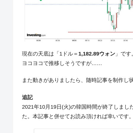
今話題の「楽天ライオンズ」とは？
Fact1
奇跡の毛色「白毛馬」とは？
Fact1
全て勝つといくら？ 競馬GI競走で勝利騎手
Fact1
平成仮面ライダーの意外すぎるモチーフとは
Fact1
発表から2日で大崩壊、鳴かず飛ばずに終わ
Fact1
現在の天底は「1ドル＝
1,182.89ウォン
」です
日本人マスターズ挑戦の歴史。松山以前に最
Fact1
ヨコヨコで推移しそうですが……
甲子園通算本塁打、最多の清原に次いで多く
Fact1
セレクトセールの高額取引馬が稼いだ金額と
Fact1
また動きがありましたら、随時記事を制作し
追記
2021年10月19日(火)の韓国時間が終了し
た。本記事と併せてお読み頂ければ幸いです