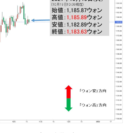
な国だ。
ます」⇒「金を経由するドル入手」手段ではないのか？
4億ドル」まで拡大 ⇒ 海外資金の動きに強く左右される状態
ない「50.5％」に上昇
れた ⇒ 国家が行った恐るべき株価操作であり、空前の国政
議活動」
⇒ 中国の過剰生産が世界を蝕む。
業種は全般的「不調」⇒ PSIが示す現況は決して良くない。
ン』1人当たり賠償10万ウォンを認定 ⇒ 総額3兆7,000億
DX」1番艦、2032年竣工と公示