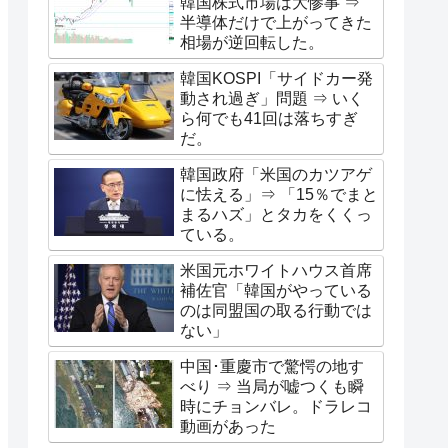
韓国株式市場は大惨事 ⇒
半導体だけで上がってきた
相場が逆回転した。
韓国KOSPI「サイドカー発
動され過ぎ」問題 ⇒ いく
ら何でも41回は落ちすぎ
だ。
韓国政府「米国のカツアゲ
に怯える」⇒ 「15％でまと
まるハズ」とタカをくくっ
ている。
米国元ホワイトハウス首席
補佐官「韓国がやっている
のは同盟国の取る行動では
ない」
中国･重慶市で驚愕の地す
べり ⇒ 当局が嘘つくも瞬
時にチョンバレ。ドラレコ
動画があった