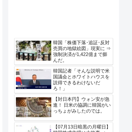
韓国「株価下落･追証･反対
売買の地獄絵図」現実に ⇒
強制決済が1,422億まで膨
んだ。
韓国記者「そんな説明で米
国議会とホワイトハウスを
説得できるわけないだ
ろ！」
【対日本円】ウォン安が急
進！ 日米の協調に韓国がい
っちょがみしたのでは。
【07月13日暗黒の月曜日】