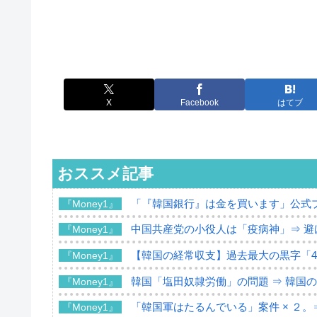
X
Facebook
はてブ
おススメ記事
「『韓国銀行』は金を買います」公式
『Money1』
中国共産党の小役人は「疫病神」⇒ 避
『Money1』
【韓国の経常収支】過去最大の黒字「49
『Money1』
韓国「塩田奴隷労働」の問題 ⇒ 韓国
『Money1』
「韓国軍はたるんでいる」案件 × ２。
『Money1』