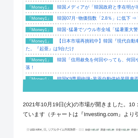
韓国メディアが「韓国政府と李在明が
『Money1』
韓国07月･物価指数「2.8％」に低下 
『Money1』
韓国･猛暑でソウル市全域「猛暑重大
『Money1』
【日本市場再挑戦中】韓国『現代自動車
『Money1』
た。『起亜』は9台だけ
韓国「信用赦免を何回やっても、何回や
『Money1』
落！
韓国K9専用砲弾･装薬自動供給装甲車両
『Money1』
韓国「2026年07月の輸出入」絶好調
『Money1』
韓国･李在明「青年層の雇用状況が悪い
『Money1』
2021年10月19日(火)の市場が開きました
【韓国の外貨準備】2026年07月は4,2
『Money1』
ています（チャートは『Investing.com』よ
韓国「ここは北朝鮮なのか。選管がサ
『Money1』
韓国･李在明さっそく不動産対策で浅
『Money1』