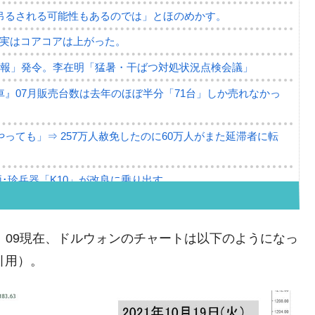
吊るされる可能性もあるのでは」とほのめかす。
⇒ 実はコアコアは上がった。
警報」発令。李在明「猛暑・干ばつ対処状況点検会議」
』07月販売台数は去年のほぼ半分「71台」しか売れなかっ
っても」⇒ 257万人赦免したのに60万人がまた延滞者に転
･珍兵器「K10」が改良に乗り出す。
。半導体だけで410億ドル、輸出全体の41％もある
。せや、若者に起業させよう」⇒ どんな雇用対策だソレ。
。10：09現在、ドルウォンのチャートは以下のようになっ
79億ドル。外平債の発行「19.4億ドル」
り引用）。
ーバーにウソのデータを入力したのは明白だ」
薄な発言。