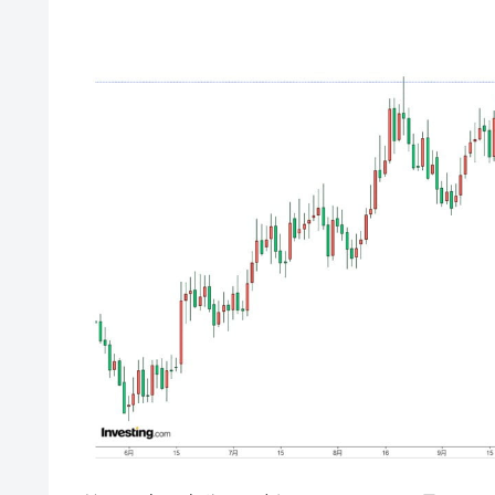
韓国は「中国と同じく」投資に不適格
『Money1』
『韓国銀行』が「金の保有量を増やし
『Money1』
韓国･外為取引量「1日当たり1,214.
『Money1』
韓国･帰ってきた李在明。李在明を支持し
『Money1』
韓国大統領府ボンクラ政策室長が告発さ
『Money1』
壟断
韓国･警察職員が「丸刈りになって抗
『Money1』
中国だけが鉄鋼輸出を異常増加させる 
『Money1』
韓国製造業「半導体絶好調」のウラで他
『Money1』
【米韓激突案件】韓国消費者院が『クーパ
『Money1』
韓国で猛暑。南東部では干ばつ
『Money1』
韓国型イージス搭載の次世代駆逐艦「KD
『Money1』