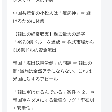
中国共産党の小役人は「疫病神」⇒ 避
けるために休業
【韓国の経常収支】過去最大の黒字
「497.3億ドル」を達成 ⇒ 株式市場から
316億ドルの資金流出。
韓国「塩田奴隷労働」の問題 ⇒ 韓国の
闇･当局は全然アテにならない。これは
米国に対するアピール
「韓国軍はたるんでいる」案件 × ２。⇒
韓国軍をダメにする最強タッグ「李在明
+ 安圭伯」