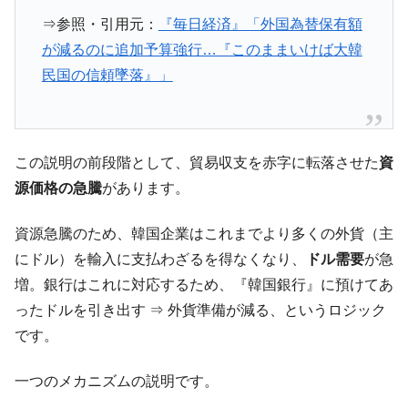
全て勝つといくら？ 競馬GI競走で勝利騎手がもら
Fact1
⇒参照・引用元：
『毎日経済』「外国為替保有額
える賞金とは？
が減るのに追加予算強行…『このままいけば大韓
平成仮面ライダーの意外すぎるモチーフとは？
Fact1
民国の信頼墜落』」
発表から2日で大崩壊、鳴かず飛ばずに終わりそう
Fact1
なスーパーリーグとは？
日本人マスターズ挑戦の歴史。松山以前に最高位
Fact1
この説明の前段階として、貿易収支を赤字に転落させた
資
だった選手とは？
源価格の急騰
があります。
甲子園通算本塁打、最多の清原に次いで多く打っ
Fact1
ている意外な選手とは？
資源急騰のため、韓国企業はこれまでより多くの外貨（主
セレクトセールの高額取引馬が稼いだ金額とは？
Fact1
にドル）を輸入に支払わざるを得なくなり、
ドル需要
が急
増。銀行はこれに対応するため、『韓国銀行』に預けてあ
ったドルを引き出す ⇒ 外貨準備が減る、というロジック
です。
一つのメカニズムの説明です。