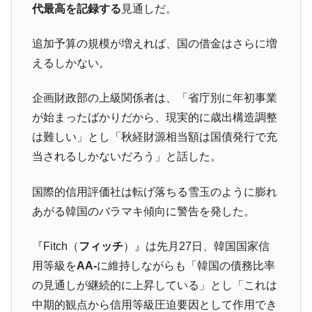
代最高を記録する
見通しだ。
追加予算の規模が増えれば、国の借金はさらに増
えるしかない。
企画財政部の上級関係者は、「省庁別に年初事業
が始まったばかりだから、現実的に歳出構造調整
は難しい」とし「秋経財源相当額は国債発行で充
当されるしかないだろう」と話した。
国際的信用評価社は転げ落ちる雪玉のように膨れ
あがる韓国のバラマキ傾向に警告を発した。
『Fitch（
フィッチ
）』は先月27日、韓国国家信
用等級を
AA-
に維持しながらも「韓国の債務比率
の見通しが継続的に上昇している」とし「これは
中期的観点から信用等級圧迫要因として作用でき