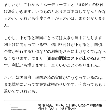
ましたが、これから『ムーディーズ』と『S＆P』の格付
け決定がきます。いつものとおりネゴネゴしてなんとかな
るのか、それとも今度こそ下がるのかは、まだ分かりませ
ん。
しかし、下がると韓国にとっては大きな痛手になります。
利上げに向かっている中、信用格付けが下がると、国債、
企業が発行する社債などの利率をさらに上げなくてはなら
なくなります。つまり、
資金の調達コストが上がる
わけで
す。利払いも増えますし、全くいいことがありません。
ただ、韓国政府、韓国経済の実情がこうなっているのは、
まあ端的にいって文在寅政権のせいです。今言ってももう
遅いですけれども。
格付け会社『Fitch』は日和ったのか？ 韓国の格
付けを「AA-」で据え置いた