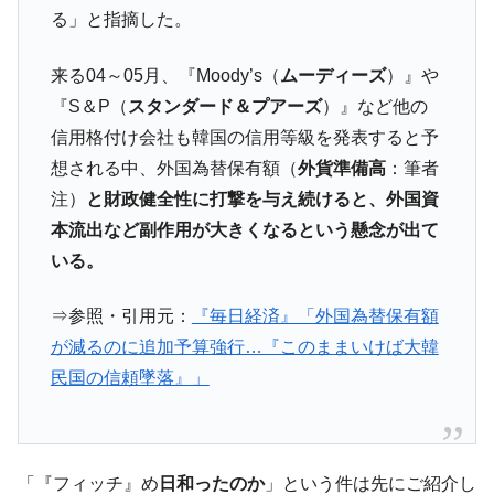
る」と指摘した。
来る04～05月、『Moody’s（
ムーディーズ
）』や
『S＆P（
スタンダード＆プアーズ
）』など他の
信用格付け会社も韓国の信用等級を発表すると予
想される中、外国為替保有額（
外貨準備高
：筆者
注）
と財政健全性に打撃を与え続けると、外国資
本流出など副作用が大きくなるという懸念が出て
いる。
⇒参照・引用元：
『毎日経済』「外国為替保有額
が減るのに追加予算強行…『このままいけば大韓
民国の信頼墜落』」
「『フィッチ』め
日和ったのか
」という件は先にご紹介し