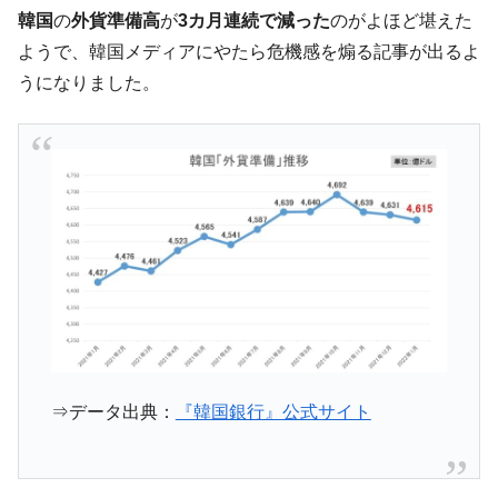
韓国「ここは北朝鮮なのか。選管がサーバ
『Money1』
韓国
の
外貨準備高
が
3カ月連続で減った
のがよほど堪えた
ーにウソのデータを入力したのは明白だ」
ようで、韓国メディアにやたら危機感を煽る記事が出るよ
韓国･李在明さっそく不動産対策で浅薄な発
『Money1』
うになりました。
言。
韓国は「中国と同じく」投資に不適格な国
『Money1』
だ。
『韓国銀行』が「金の保有量を増やしま
『Money1』
す」⇒「金を経由するドル入手」手段ではないのか？
韓国･外為取引量「1日当たり1,214.4億ド
『Money1』
ル」まで拡大 ⇒ 海外資金の動きに強く左右される状態
韓国･帰ってきた李在明。李在明を支持しな
『Money1』
い「50.5％」に上昇
韓国大統領府ボンクラ政策室長が告発され
『Money1』
た ⇒ 国家が行った恐るべき株価操作であり、空前の国政壟
⇒データ出典：
『韓国銀行』公式サイト
断
韓国･警察職員が「丸刈りになって抗議活
『Money1』
動」