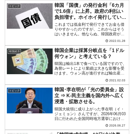
になってから産業通商資源部のアピール
韓国「国債」の発行金利「6カ月
トピック
が少なくなった...
で1.6倍」に上昇。政府の利払い
負担増す。ホイホイ発行している
と……
これまでは低金利で発行できてお金も借
りやすかったのですが、これからはそう
はいきません。他ならぬ、韓国政府が発
行する国債の金利の件です。これから発
2022.01.28
行する国債は政府にとって金利負担が大
きくなるのです。忘れてはいけないの
韓国企業は採算分岐点を「1ドル
韓国経済
は、既発行の国債をロールオ...
何ウォン」と考えている？
韓国は輸出1本で食べている国ですので、
為替レートにより業績は大きな影響を受
けます。ウォン高が進行すれば輸出産業
は深刻な打撃を受けます。1ドルもらって
2021.02.03
1,200ウォンになるのと1,000ウォンにな
るのでは「200ウォン（1.7％）」も違い
韓国･李在明が「光の委員会」設
トピック
ます...
立 ⇒ K-民主主義を国内外へ広く
浸透・拡散させる。
韓国大統領に成り上がった李在明（イ・
ジェミョン）さんですが、2026年06月03
日に行われた全国同時地方選挙における
「投票用紙不足」が発覚。芋づる式に中
2026.06.27
央選挙管理委員会の腐敗具合が次々と明
らかになり、若者世代の抗議活動が収ま