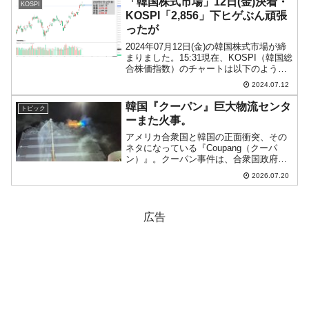
「韓国株式市場」12日(金)決着・
KOSPI
っていません。李...
KOSPI「2,856」下ヒゲぶん頑張
ったが
2024年07月12日(金)の韓国株式市場が締
まりました。15:31現在、KOSPI（韓国総
合株価指数）のチャートは以下のように
なっています（チャートは
2024.07.12
『Investing.com』より引用）。下ヒゲぶ
んは頑張って戻したのですが、陰線で終
韓国『クーパン』巨大物流センタ
トピック
わ...
ーまた火事。
アメリカ合衆国と韓国の正面衝突、その
ネタになっている『Coupang（クーパ
ン）』。クーパン事件は、合衆国政府・
議会と韓国政府で、何が問題なのか――
2026.07.20
その認識がまったく違う点が注目されま
す。韓国の左派・進歩系人士は大企業を
目の敵にしてきました...
広告