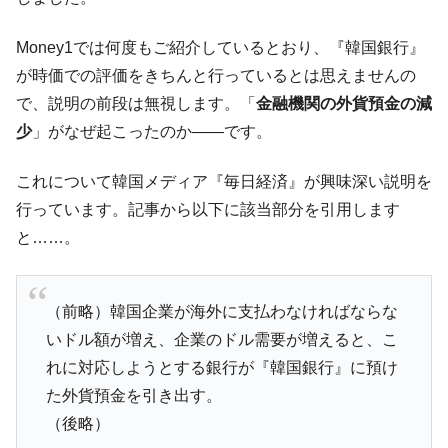
他人事のような発言。
Money1では何度もご紹介しているとおり、『韓国銀行』
韓国半導体『SKハイニックス』2026年2Qの
『Money1』
業績「史上最高益」当期純利益は前年同期比13.4倍に。
が時価での評価をきちんと行っているとは思えませんの
で、説明の前段は無視します。「
金融機関の外貨預金の減
韓国･加徳島新国際空港「またも暗礁」の危
『Money1』
機 ⇒ 10.7兆では損が出るからできない。
少
」がなぜ起こったのか――です。
【速報】韓国株式市場の暴落・本日07月29
『Money1』
これについて韓国メディア『毎日経済』が興味深い説明を
日(水)もサイドカー・サーキットブレイカーの二段コンボ
発動！
行っています。記事から以下に該当部分を引用します
と……。
IT産業は人を雇用する効果は低い。全産業の
『Money1』
半分未満しか雇用を生まない
日本の誇る海洋資源調査船『白嶺』は先進技術の
Fact1
（前略）韓国企業が海外に支払わなければならな
塊！
いドル額が増え、企業のドル需要が増えると、こ
夏の甲子園、優勝校を最も多く輩出している都道
Fact1
れに対応しようとする銀行が『韓国銀行』に預け
府県とは？
た外貨預金を引き出す。
今話題の「楽天ライオンズ」とは？
Fact1
（後略）
奇跡の毛色「白毛馬」とは？
Fact1