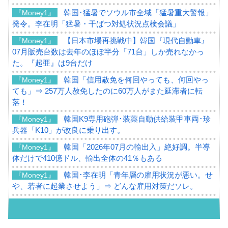
韓国･猛暑でソウル市全域「猛暑重大警報」
『Money1』
発令。李在明「猛暑・干ばつ対処状況点検会議」
【日本市場再挑戦中】韓国『現代自動車』
『Money1』
07月販売台数は去年のほぼ半分「71台」しか売れなかっ
た。『起亜』は9台だけ
韓国「信用赦免を何回やっても、何回やっ
『Money1』
ても」⇒ 257万人赦免したのに60万人がまた延滞者に転
落！
韓国K9専用砲弾･装薬自動供給装甲車両･珍
『Money1』
兵器「K10」が改良に乗り出す。
韓国「2026年07月の輸出入」絶好調。半導
『Money1』
体だけで410億ドル、輸出全体の41％もある
韓国･李在明「青年層の雇用状況が悪い。せ
『Money1』
や、若者に起業させよう」⇒ どんな雇用対策だソレ。
【韓国の外貨準備】2026年07月は4,279億ド
『Money1』
ル。外平債の発行「19.4億ドル」