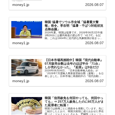
上昇率が鈍化したことなどにより、前年同月比
2.8％上昇（06月は3.2％）となり、上昇率は前...
money1.jp
2026.08.07
韓国･猛暑でソウル市全域「猛暑重大警
報」発令。李在明「猛暑・干ばつ対処状況
点検会議」
2026年夏。韓国は猛暑です。2026年08月2日午後
1時26分には慶尚南道の梁山市で「42.5℃」を記
録。これは1904年に近代的な気象観測が始まって
以来の韓国史上最高気温です。08月04日には、ソ
money1.jp
2026.08.07
ウル市全域への「猛暑重大警報」が発令され...
【日本市場再挑戦中】韓国『現代自動車』
07月販売台数は去年のほぼ半分「71台」
しか売れなかった。『起亜』は9台だけ
2026年08月06日、『日本自動車輸入組合』が
「2026年7月度輸入車新規登録台数（速報）」を公
表しました。日本市場に再挑戦中の『現代自動
車』、また日本市場を攻略したい『BYD』の販売
money1.jp
2026.08.07
台数はこの中に捉えられているはずです。先月から
は韓国の...
韓国「信用赦免を何回やっても、何回やっ
ても」⇒ 257万人赦免したのに60万人がま
た延滞者に転落！
韓国では政権ごとに徳政令を発動しています。先に
ご紹介したとおり、韓国大統領に成りおおせた李在
明（イ・ジェミョン）さんも、尹錫悦（ユン・ソギ