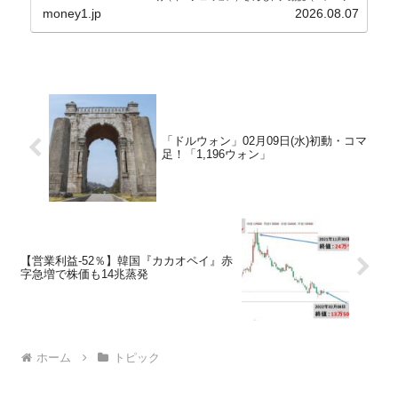
ョル）前政権が行った――「新出発基金」をバッド
money1.jp
2026.08.07
バンクにして不良債権の買い取りを行い、分割償還
や元利減免...
「ドルウォン」02月09日(水)初動・コマ
足！「1,196ウォン」
【営業利益-52％】韓国『カカオペイ』赤
字急増で株価も14兆蒸発
ホーム
トピック