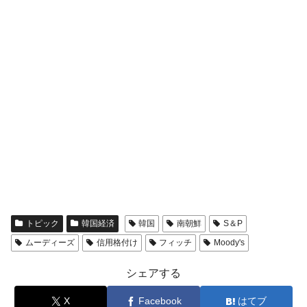
トピック
韓国経済
韓国
南朝鮮
S＆P
ムーディーズ
信用格付け
フィッチ
Moody's
シェアする
X
Facebook
はてブ