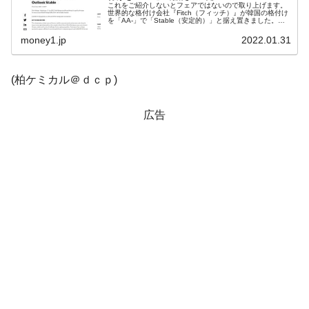
これをご紹介しないとフェアではないので取り上げます。
世界的な格付け会社『Fitch（フィッチ）』が韓国の格付け
を「AA-」で「Stable（安定的）」と据え置きました。以
下が『フィッチ』の出したプレスリリースです。⇒参照・
引用元：『Fitc...
money1.jp
2022.01.31
(柏ケミカル＠ｄｃｐ)
広告