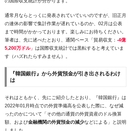
の国際収支統計が分かります。
ドを掲げる「在韓反米勢力」
韓国政府「2035年までに18.4GW規模のAIデ
『Money1』
通常月ならとっくに発表されていていいのですが、旧正月
ータセンター整備」⇒ だから無理だってば。
の連休の影響で集計作業が遅れているのか、02月は公表
JPモルガン「韓国レバレッジETFの清算は
『Money1』
まで時間がかかっております。楽しみにお待ちください。
ほぼ終わった」
筆者は、先に述べたとおり、通関ベース「貿易収支：
-4億
韓国『国民年金公団』株価暴落で200兆蒸
『Money1』
5,200万ドル
」は国際収支統計では黒転すると考えていま
発。
す（ハズれたらすみません）。
韓国政府「ニセＫ-ブランドを通報しようキ
『Money1』
ャンペーン」⇒ あの名物教授も登場！
『韓国銀行』から外貨預金が引き出されるわけ
韓国「橋が落ちました」⇒ 耐久性「なさす
『Money1』
は
ぎ」では。
韓国鉄鋼最大手『POSCO』ズブズブ沈む。
『Money1』
それはともかく、先にご紹介したとおり、『韓国銀行』は
営業利益80.2％も減少
2022年01月時点での外貨準備高を公表した際に、なぜ減
米国下院「韓国の公務員個人をターゲット
『Money1』
ったのかについて「その他の通貨の外貨資産のドル換算
にぶん殴る法案」提出！⇒ クーパン問題は合衆国企業に対
する差別。許してはおかぬ
額、および
金融機関の外貨預金の減少
などによる」と説明
しました。
韓国ボンクラ政策室長･金容範、株価暴落に
『Money1』