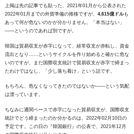
上掲は先の記事でも貼った、2021年01月から公表された
中国だけが鉄鋼輸出を異常増加させる ⇒ 中
『Money1』
国の過剰生産が世界を蝕む。
2022年01月までの外貨準備の推移ですが、
4,615億ドル
も
あって何が危ないのかが分かりません。「本当はない」
韓国製造業「半導体絶好調」のウラで他業
『Money1』
種は全般的「不調」⇒ PSIが示す現況は決して良くない。
――というのであれば別ですが。
【米韓激突案件】韓国消費者院が『クーパ
『Money1』
韓国は貿易収支が赤字になって、経常収支が赤転し、資金
ン』1人当たり賠償10万ウォンを認定 ⇒ 総額3兆7,000億
流出となり……というサイクルを作り始めると確かに危な
韓国で猛暑。南東部では干ばつ
『Money1』
いのですが、まだ国際収支統計で貿易収支が赤字で締まっ
韓国型イージス搭載の次世代駆逐艦
『Money1』
たわけではなし、「少し落ち着け」という話です。
「KDDX」1番艦、2032年竣工と公示
【対日本円】ウォン安が急進！ 日米の協調
『Money1』
もちろん、危なくなってきたのではないか――という気配
に韓国がいっちょがみしたのでは。
は漂っています。
韓国政府『BYD』車への補助金を全廃 ⇒ 実
『Money1』
は韓国で『BYD』車は売れている。6カ月で対前年同期比
ちなみに通関ベースで赤字になった貿易収支が、国際収支
1.9倍！
統計でどう締まったのか分かるのは、2022年02月10日の
在韓米国大使スティールが着韓！⇒ さっそ
『Money1』
予定です。この日の『韓国銀行』の公表で、2021年12月
く空港に詰めかけ「出て行け！」「極右勢力」のプラカー