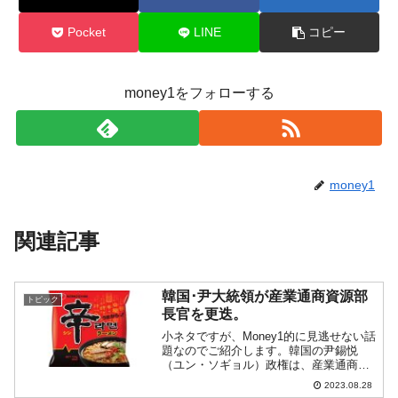
Pocket
LINE
コピー
money1をフォローする
money1
関連記事
韓国･尹大統領が産業通商資源部
トピック
長官を更迭。
小ネタですが、Money1的に見逃せない話
題なのでご紹介します。韓国の尹錫悦
（ユン・ソギョル）政権は、産業通商資
源部の長官をすげ替えることを決定しま
2023.08.28
した。過去の記事でMoney1でも「尹政権