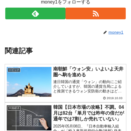
money1をフォローする
money1
関連記事
南朝鮮「ウォン安」いよいよ天井
トピック
圏へ駒を進める
連日韓国の通貨「ウォン」の動向にご紹
介していますが、韓国の通貨当局による
と推測できるウォン安防衛の動きはどう
も09月30日でいったん落ち着いたようで
2019.10.03
す(ドル・ウォンチャートは
『Investing.com』より引用：以下同)。と
韓国【日本市場の攻略】不調。04
中国経済
いうのは、上掲...
月は82台「単月では昨年の倍だが
通年では7割しか売れていない」
2025年05月08日、『日本自動車輸入組
合』が「輸入車新規登録台数(速報) 発表