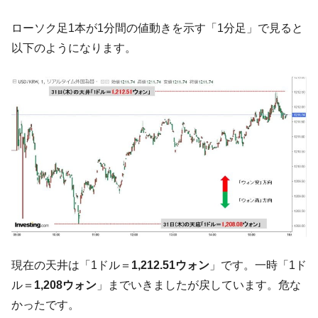
中国だけが鉄鋼輸出を異常増加させる ⇒ 中
『Money1』
ローソク足1本が1分間の値動きを示す「1分足」で見ると
国の過剰生産が世界を蝕む。
以下のようになります。
韓国製造業「半導体絶好調」のウラで他業
『Money1』
種は全般的「不調」⇒ PSIが示す現況は決して良くない。
【米韓激突案件】韓国消費者院が『クーパ
『Money1』
ン』1人当たり賠償10万ウォンを認定 ⇒ 総額3兆7,000億
韓国で猛暑。南東部では干ばつ
『Money1』
韓国型イージス搭載の次世代駆逐艦
『Money1』
「KDDX」1番艦、2032年竣工と公示
【対日本円】ウォン安が急進！ 日米の協調
『Money1』
に韓国がいっちょがみしたのでは。
韓国政府『BYD』車への補助金を全廃 ⇒ 実
『Money1』
は韓国で『BYD』車は売れている。6カ月で対前年同期比
現在の天井は「1ドル＝
1,212.51ウォン
」です。一時「1ド
1.9倍！
ル＝
1,208ウォン
」までいきましたが戻しています。危な
在韓米国大使スティールが着韓！⇒ さっそ
『Money1』
かったです。
く空港に詰めかけ「出て行け！」「極右勢力」のプラカー