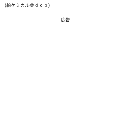
(柏ケミカル＠ｄｃｐ)
他人事のような発言。
韓国半導体『SKハイニックス』2026年2Qの
『Money1』
広告
業績「史上最高益」当期純利益は前年同期比13.4倍に。
韓国･加徳島新国際空港「またも暗礁」の危
『Money1』
機 ⇒ 10.7兆では損が出るからできない。
【速報】韓国株式市場の暴落・本日07月29
『Money1』
日(水)もサイドカー・サーキットブレイカーの二段コンボ
発動！
IT産業は人を雇用する効果は低い。全産業の
『Money1』
半分未満しか雇用を生まない
日本の誇る海洋資源調査船『白嶺』は先進技術の
Fact1
塊！
夏の甲子園、優勝校を最も多く輩出している都道
Fact1
府県とは？
今話題の「楽天ライオンズ」とは？
Fact1
奇跡の毛色「白毛馬」とは？
Fact1