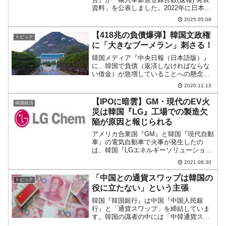
資料」を公表しました。2022年に日本に
再上陸した韓国『現代自動車』がどのよ
2025.05.08
うな成績を収めているのか現状を見てみ
ましょう。『現代自動車』は日本に生産
【418兆の負債爆弾】韓国文政権
トピック
拠点を持っ...
に「大きなブーメラン」刺さる！
韓国メディア『中央日報（日本語版）』
に、韓国で負債（返済しなければならな
い借金）が急増していることへの懸念を
示す興味深い記事が出ました。文在寅大
2020.11.13
統領は、朴槿恵（パク・クネ）政権を
「負債を増やして経済を支える政策を行
【IPOに暗雲】GM・現代のEV火
韓国経済
っている」と批判していたの...
災は韓国『LG』工場での製造欠
陥が原因と報じられる
アメリカ合衆国『GM』と韓国『現代自動
車』の電気自動車で火事が発生したの
は、韓国『LGエネルギーソリューショ
ン』（以前は『LG化学』）製のバッテリ
2021.08.30
ーが原因とされています。『GM』は
『LGエネルギーソリューション』が製造
「中国との通貨スワップは韓国の
トピック
したバッテリーに構造的...
役に立たない」という主張
韓国『韓国銀行』は中国『中国人民銀
行』と「通貨スワップ」を締結していま
す。韓国の識者の中には「中韓通貨スワ
ップが実際の通貨危機時に役に立つの