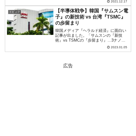
2021.12.17
か」と疑問を呈する方もいらっしゃいま
す。先にご紹介した、「米韓通貨スワッ
【半導体戦争】韓国『サムスン電
トピック
プの常設化を要求すべき時がき...
子』の新技術 vs 台湾『TSMC』
の歩留まり
韓国メディア『ヘラルド経済』に面白い
記事が出ました。「サムスンの『新技
術』vs TSMCの『歩留まり』…3ナノフ
ァウンドリー受注競争」とタイトルから
2023.01.05
もう面白いのです。「そりゃ『歩留ま
り』でしょ」とスグに突っ込みたいとこ
ろです。記事から一部を...
広告