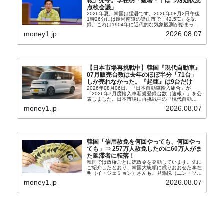
報」発令。李在明「猛暑・干ばつ対処状況
点検会議」
2026年夏。韓国は猛暑です。2026年08月2日午後
1時26分には慶尚南道の梁山市で「42.5℃」を記
録。これは1904年に近代的な気象観測が始まって
以来の韓国史上最高気温です。08月04日には、ソ
money1.jp
2026.08.07
ウル市全域への「猛暑重大警報」が発令され...
【日本市場再挑戦中】韓国『現代自動車』
07月販売台数は去年のほぼ半分「71台」
しか売れなかった。『起亜』は9台だけ
2026年08月06日、『日本自動車輸入組合』が
「2026年7月度輸入車新規登録台数（速報）」を公
表しました。日本市場に再挑戦中の『現代自動
車』、また日本市場を攻略したい『BYD』の販売
money1.jp
2026.08.07
台数はこの中に捉えられているはずです。先月から
は韓国の...
韓国「信用赦免を何回やっても、何回やっ
ても」⇒ 257万人赦免したのに60万人がま
た延滞者に転落！
韓国では政権ごとに徳政令を発動しています。先に
ご紹介したとおり、韓国大統領に成りおおせた李在
明（イ・ジェミョン）さんも、尹錫悦（ユン・ソギ
ョル）前政権が行った――「新出発基金」をバッド
money1.jp
2026.08.07
バンクにして不良債権の買い取りを行い、分割償還
や元利減免...