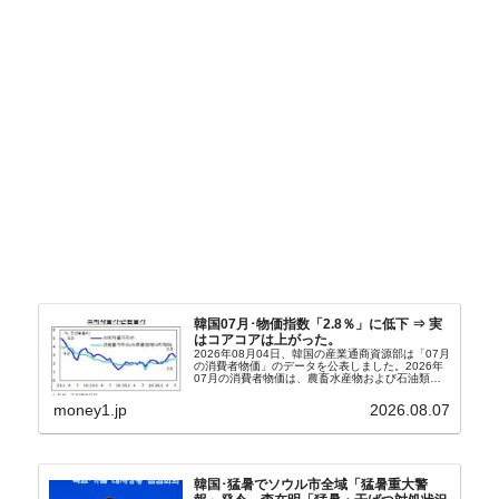
韓国07月･物価指数「2.8％」に低下 ⇒ 実
はコアコアは上がった。
2026年08月04日、韓国の産業通商資源部は「07月
の消費者物価」のデータを公表しました。2026年
07月の消費者物価は、農畜水産物および石油類の
上昇率が鈍化したことなどにより、前年同月比
2.8％上昇（06月は3.2％）となり、上昇率は前...
money1.jp
2026.08.07
韓国･猛暑でソウル市全域「猛暑重大警