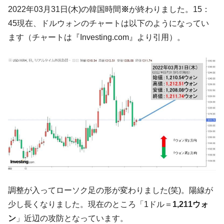
韓国「ここは北朝鮮なのか。選管がサーバ
『Money1』
2022年03月31日(木)の韓国時間
※
が終わりました。15：
ーにウソのデータを入力したのは明白だ」
45現在、ドルウォンのチャートは以下のようになってい
韓国･李在明さっそく不動産対策で浅薄な発
『Money1』
ます（チャートは『Investing.com』より引用）。
言。
韓国は「中国と同じく」投資に不適格な国
『Money1』
だ。
『韓国銀行』が「金の保有量を増やしま
『Money1』
す」⇒「金を経由するドル入手」手段ではないのか？
韓国･外為取引量「1日当たり1,214.4億ド
『Money1』
ル」まで拡大 ⇒ 海外資金の動きに強く左右される状態
韓国･帰ってきた李在明。李在明を支持しな
『Money1』
い「50.5％」に上昇
韓国大統領府ボンクラ政策室長が告発され
『Money1』
た ⇒ 国家が行った恐るべき株価操作であり、空前の国政壟
調整が入ってローソク足の形が変わりました(笑)。陽線が
断
少し長くなりました。現在のところ「1ドル＝
1,211ウォ
韓国･警察職員が「丸刈りになって抗議活
『Money1』
動」
ン
」近辺の攻防となっています。