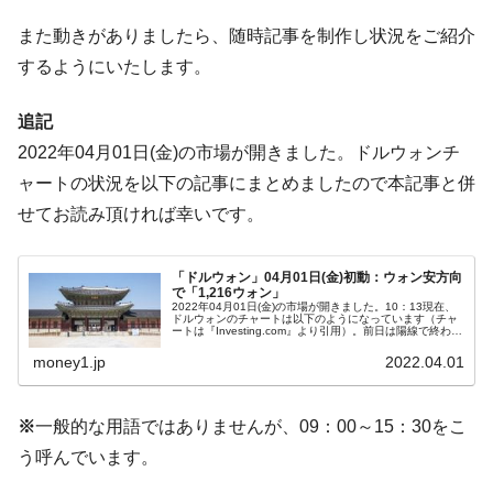
ドを掲げる「在韓反米勢力」
また動きがありましたら、随時記事を制作し状況をご紹介
韓国政府「2035年までに18.4GW規模のAIデ
『Money1』
ータセンター整備」⇒ だから無理だってば。
するようにいたします。
JPモルガン「韓国レバレッジETFの清算は
『Money1』
追記
ほぼ終わった」
2022年04月01日(金)の市場が開きました。ドルウォンチ
韓国『国民年金公団』株価暴落で200兆蒸
『Money1』
ャートの状況を以下の記事にまとめましたので本記事と併
発。
せてお読み頂ければ幸いです。
韓国政府「ニセＫ-ブランドを通報しようキ
『Money1』
ャンペーン」⇒ あの名物教授も登場！
「ドルウォン」04月01日(金)初動：ウォン安方向
韓国「橋が落ちました」⇒ 耐久性「なさす
『Money1』
で「1,216ウォン」
ぎ」では。
2022年04月01日(金)の市場が開きました。10：13現在、
ドルウォンのチャートは以下のようになっています（チャ
ートは『Investing.com』より引用）。前日は陽線で終わ
韓国鉄鋼最大手『POSCO』ズブズブ沈む。
『Money1』
り、本日もウォン安方向で動いています。すでに上が削ら
れており...
money1.jp
2022.04.01
営業利益80.2％も減少
米国下院「韓国の公務員個人をターゲット
『Money1』
※
一般的な用語ではありませんが、09：00～15：30をこ
にぶん殴る法案」提出！⇒ クーパン問題は合衆国企業に対
する差別。許してはおかぬ
う呼んでいます。
韓国ボンクラ政策室長･金容範、株価暴落に
『Money1』