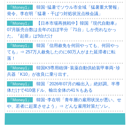
韓国･猛暑でソウル市全域「猛暑重大警報」
『Money1』
発令。李在明「猛暑・干ばつ対処状況点検会議」
【日本市場再挑戦中】韓国『現代自動車』
『Money1』
07月販売台数は去年のほぼ半分「71台」しか売れなかっ
た。『起亜』は9台だけ
韓国「信用赦免を何回やっても、何回やっ
『Money1』
ても」⇒ 257万人赦免したのに60万人がまた延滞者に転
落！
韓国K9専用砲弾･装薬自動供給装甲車両･珍
『Money1』
兵器「K10」が改良に乗り出す。
韓国「2026年07月の輸出入」絶好調。半導
『Money1』
体だけで410億ドル、輸出全体の41％もある
韓国･李在明「青年層の雇用状況が悪い。せ
『Money1』
や、若者に起業させよう」⇒ どんな雇用対策だソレ。
【韓国の外貨準備】2026年07月は4,279億ド
『Money1』
ル。外平債の発行「19.4億ドル」