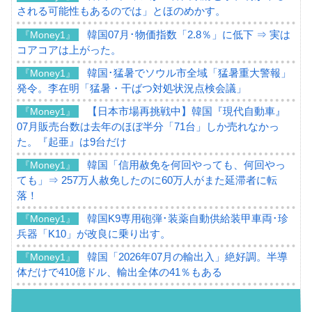
される可能性もあるのでは」とほのめかす。
韓国07月･物価指数「2.8％」に低下 ⇒ 実は
『Money1』
コアコアは上がった。
韓国･猛暑でソウル市全域「猛暑重大警報」
『Money1』
発令。李在明「猛暑・干ばつ対処状況点検会議」
【日本市場再挑戦中】韓国『現代自動車』
『Money1』
07月販売台数は去年のほぼ半分「71台」しか売れなかっ
た。『起亜』は9台だけ
韓国「信用赦免を何回やっても、何回やっ
『Money1』
ても」⇒ 257万人赦免したのに60万人がまた延滞者に転
落！
韓国K9専用砲弾･装薬自動供給装甲車両･珍
『Money1』
兵器「K10」が改良に乗り出す。
韓国「2026年07月の輸出入」絶好調。半導
『Money1』
体だけで410億ドル、輸出全体の41％もある
韓国･李在明「青年層の雇用状況が悪い。せ
『Money1』
や、若者に起業させよう」⇒ どんな雇用対策だソレ。