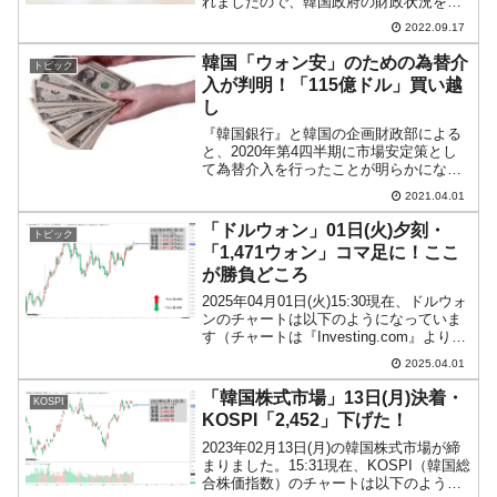
れましたので、韓国政府の財政状況を見
てみます。結論から先に述べると前月よ
2022.09.17
りマシになりました。2022年07月総収
入：59.7兆ウォン総支出：41.0兆ウォ...
韓国「ウォン安」のための為替介
トピック
入が判明！「115億ドル」買い越
し
『韓国銀行』と韓国の企画財政部による
と、2020年第4四半期に市場安定策とし
て為替介入を行ったことが明らかになり
ました。まず、以下のドルウォンチャー
2021.04.01
トをご覧ください（チャートは
『Investing.com』より引用）。2020年は
「ドルウォン」01日(火)夕刻・
トピック
コロナ禍の...
「1,471ウォン」コマ足に！ここ
が勝負どころ
2025年04月01日(火)15:30現在、ドルウォ
ンのチャートは以下のようになっていま
す（チャートは『Investing.com』より引
用）。コマ足になりました(笑)。勝負どこ
2025.04.01
ろである証拠です。現在のところ「1ドル
＝1,471ウォン」近辺...
「韓国株式市場」13日(月)決着・
KOSPI
KOSPI「2,452」下げた！
2023年02月13日(月)の韓国株式市場が締
まりました。15:31現在、KOSPI（韓国総
合株価指数）のチャートは以下のように