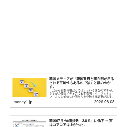
韓国メディアが「韓国政府と李在明が吊る
される可能性もあるのでは」とほのめか
す。
「だから官製相場だってば」という話なのですが、
さすがの韓国メディアでも李在明（イ・ジェミョ
ン）さんと愉快な仲間たちを非難する記事が出るよ
うになっています。もちろん株価の暴落についてで
money1.jp
2026.08.08
『朝鮮日報』に面白い記事が出ています。「東西南
北」というコ...
韓国07月･物価指数「2.8％」に低下 ⇒ 実
はコアコアは上がった。