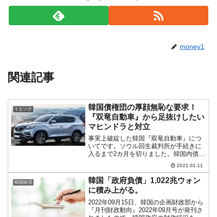
money1
関連記事
韓国債権団の厚顔無恥な要求！
トピック
『双竜自動車』から足抜けしたい
マヒンドラと対立
事実上破綻した韓国『双竜自動車』につ
いてです。ソウル回生裁判所が手続きに
入るまで2カ月を切りました。韓国内債権
団の主力である国策銀行『産業銀行』
2021.01.11
が、75％の株式を保有するオーナー企業
インドの『マヒンドラ＆マヒンドラ』と
韓国「政府負債」1,022兆ウォン
韓国経済
対立していることが明ら...
に積み上がる。
2022年09月15日、韓国の企画財政部から
『月刊財政動向』2022年09月号が発刊さ