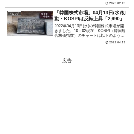
なっています（チャートは
2023.02.13
『Investing.com』より引用）。陰線が長
くなりました。安値は「2,440」まで...
「韓国株式市場」04月13日(水)初
トピック
動・KOSPIは反転上昇「2,690」
2022年04月13日(水)の韓国株式市場が開
きました。10：02現在、KOSPI（韓国総
合株価指数）のチャートは以下のように
なっています（チャートは
2022.04.13
『Investing.com』より引用）。本日は戻
しがきました。アゲて始まって現在陽
線。K...
広告