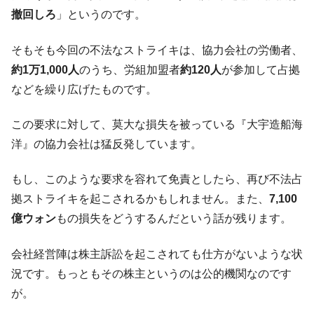
断
撤回しろ
」というのです。
韓国･警察職員が「丸刈りになって抗議活
『Money1』
動」
そもそも今回の不法なストライキは、協力会社の労働者、
約1万1,000人
のうち、労組加盟者
約120人
が参加して占拠
中国だけが鉄鋼輸出を異常増加させる ⇒ 中
『Money1』
国の過剰生産が世界を蝕む。
などを繰り広げたものです。
韓国製造業「半導体絶好調」のウラで他業
『Money1』
この要求に対して、莫大な損失を被っている『大宇造船海
種は全般的「不調」⇒ PSIが示す現況は決して良くない。
洋』の協力会社は猛反発しています。
【米韓激突案件】韓国消費者院が『クーパ
『Money1』
ン』1人当たり賠償10万ウォンを認定 ⇒ 総額3兆7,000億
もし、このような要求を容れて免責としたら、再び不法占
韓国で猛暑。南東部では干ばつ
『Money1』
拠ストライキを起こされるかもしれません。また、
7,100
韓国型イージス搭載の次世代駆逐艦
『Money1』
億ウォン
もの損失をどうするんだという話が残ります。
「KDDX」1番艦、2032年竣工と公示
【対日本円】ウォン安が急進！ 日米の協調
『Money1』
会社経営陣は株主訴訟を起こされても仕方がないような状
に韓国がいっちょがみしたのでは。
況です。もっともその株主というのは公的機関なのです
韓国政府『BYD』車への補助金を全廃 ⇒ 実
『Money1』
が。
は韓国で『BYD』車は売れている。6カ月で対前年同期比