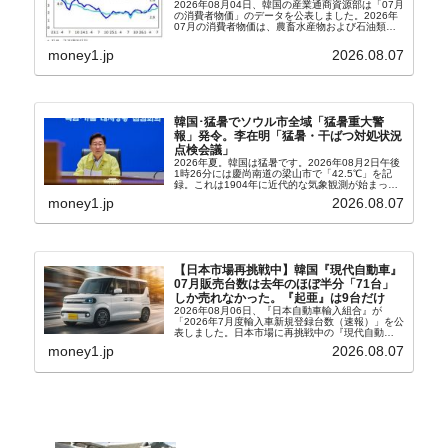
2026年08月04日、韓国の産業通商資源部は「07月
の消費者物価」のデータを公表しました。2026年
07月の消費者物価は、農畜水産物および石油類の
上昇率が鈍化したことなどにより、前年同月比
2.8％上昇（06月は3.2％）となり、上昇率は前...
money1.jp
2026.08.07
韓国･猛暑でソウル市全域「猛暑重大警
報」発令。李在明「猛暑・干ばつ対処状況
点検会議」
2026年夏。韓国は猛暑です。2026年08月2日午後
1時26分には慶尚南道の梁山市で「42.5℃」を記
録。これは1904年に近代的な気象観測が始まって
以来の韓国史上最高気温です。08月04日には、ソ
money1.jp
2026.08.07
ウル市全域への「猛暑重大警報」が発令され...
【日本市場再挑戦中】韓国『現代自動車』
07月販売台数は去年のほぼ半分「71台」
しか売れなかった。『起亜』は9台だけ
2026年08月06日、『日本自動車輸入組合』が
「2026年7月度輸入車新規登録台数（速報）」を公
表しました。日本市場に再挑戦中の『現代自動
車』、また日本市場を攻略したい『BYD』の販売
money1.jp
2026.08.07
台数はこの中に捉えられているはずです。先月から
は韓国の...