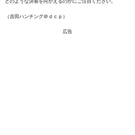
米国下院「韓国の公務員個人をターゲット
『Money1』
どのような決着を向かえるのかにご注目ください。
にぶん殴る法案」提出！⇒ クーパン問題は合衆国企業に対
する差別。許してはおかぬ
（吉田ハンチング＠ｄｃｐ）
韓国ボンクラ政策室長･金容範、株価暴落に
『Money1』
他人事のような発言。
広告
韓国半導体『SKハイニックス』2026年2Qの
『Money1』
業績「史上最高益」当期純利益は前年同期比13.4倍に。
韓国･加徳島新国際空港「またも暗礁」の危
『Money1』
機 ⇒ 10.7兆では損が出るからできない。
【速報】韓国株式市場の暴落・本日07月29
『Money1』
日(水)もサイドカー・サーキットブレイカーの二段コンボ
発動！
日本の誇る海洋資源調査船『白嶺』は先進技術の
Fact1
塊！
夏の甲子園、優勝校を最も多く輩出している都道
Fact1
府県とは？
今話題の「楽天ライオンズ」とは？
Fact1