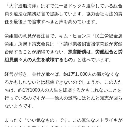
1.9倍！
『大宇造船海洋』はすでに一番ドックを選挙している組合
在韓米国大使スティールが着韓！⇒ さっそ
『Money1』
員を違法な業務妨害で提訴しています。協力会社も法的責
く空港に詰めかけ「出て行け！」「極右勢力」のプラカー
任を最後まで追求すべきと声を高めています。
ドを掲げる「在韓反米勢力」
韓国政府「2035年までに18.4GW規模のAIデ
『Money1』
労組側の意見が要注目で、キム・ヒョンス『民主労総金属
ータセンター整備」⇒ だから無理だってば。
労組』所属下請支会長は「下請け業者損害賠償問題が突然
JPモルガン「韓国レバレッジETFの清算は
『Money1』
台頭することが納得できない。
損害賠償は、労働組合と労
ほぼ終わった」
組員個々人の人生を破壊するもの
」と述べています。
韓国『国民年金公団』株価暴落で200兆蒸
『Money1』
発。
経営が傾き、会社が飛べば、約1万1､000人の職がなくな
韓国政府「ニセＫ-ブランドを通報しようキ
『Money1』
るかもしれないとは想像できないのでしょうか。この人た
ャンペーン」⇒ あの名物教授も登場！
ちは、約1万1000人の人生を破壊するかもしれないことを
韓国「橋が落ちました」⇒ 耐久性「なさす
『Money1』
行っているのですが――他人の迷惑にはとんと知恵が回ら
ぎ」では。
ないようです。
韓国鉄鋼最大手『POSCO』ズブズブ沈む。
『Money1』
営業利益80.2％も減少
まったく「いい気なもの」です。この無法なストライキが