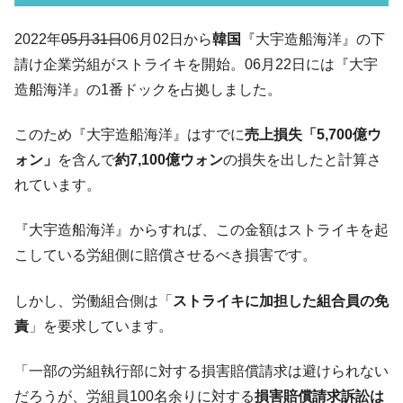
【韓国の外貨準備】2026年07月は4,279億ド
『Money1』
2022年
05月31日
06月02日から
韓国
『大宇造船海洋』の下
ル。外平債の発行「19.4億ドル」
請け企業労組がストライキを開始。06月22日には『大宇
韓国「ここは北朝鮮なのか。選管がサーバ
『Money1』
造船海洋』の1番ドックを占拠しました。
ーにウソのデータを入力したのは明白だ」
韓国･李在明さっそく不動産対策で浅薄な発
『Money1』
このため『大宇造船海洋』はすでに
売上損失「5,700億ウ
言。
ォン」
を含んで
約7,100億ウォン
の損失を出したと計算さ
韓国は「中国と同じく」投資に不適格な国
『Money1』
れています。
だ。
『韓国銀行』が「金の保有量を増やしま
『Money1』
『大宇造船海洋』からすれば、この金額はストライキを起
す」⇒「金を経由するドル入手」手段ではないのか？
こしている労組側に賠償させるべき損害です。
韓国･外為取引量「1日当たり1,214.4億ド
『Money1』
ル」まで拡大 ⇒ 海外資金の動きに強く左右される状態
しかし、労働組合側は「
ストライキに加担した組合員の免
責
」を要求しています。
韓国･帰ってきた李在明。李在明を支持しな
『Money1』
い「50.5％」に上昇
「一部の労組執行部に対する損害賠償請求は避けられない
韓国大統領府ボンクラ政策室長が告発され
『Money1』
た ⇒ 国家が行った恐るべき株価操作であり、空前の国政壟
だろうが、労組員100名余りに対する
損害賠償請求訴訟は