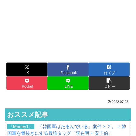
X
Facebook
はてブ
Pocket
LINE
コピー
2022.07.22
おススメ記事
「韓国軍はたるんでいる」案件 × ２。⇒ 韓
『Money1』
国軍を骨抜きにする最強タッグ「李在明 + 安圭伯」