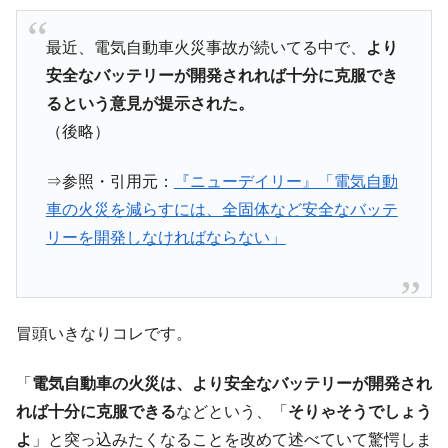
『Money1』
た ⇒ 国家が行った恐るべき株価操作であり、空前の国政壟
断
最近、電気自動車火災事故が続いてる中で、
より
安全なバッテリーが開発されれば十分に克服でき
韓国･警察職員が「丸刈りになって抗議活
『Money1』
動」
るという意見が提示された。
（後略）
中国だけが鉄鋼輸出を異常増加させる ⇒ 中
『Money1』
国の過剰生産が世界を蝕む。
⇒参照・引用元：
『ニューデイリー』「電気自動
韓国製造業「半導体絶好調」のウラで他業
『Money1』
車の火災を減らすには、全固体など安全なバッテ
種は全般的「不調」⇒ PSIが示す現況は決して良くない。
リーを開発しなければならない」
【米韓激突案件】韓国消費者院が『クーパ
『Money1』
ン』1人当たり賠償10万ウォンを認定 ⇒ 総額3兆7,000億
韓国で猛暑。南東部では干ばつ
『Money1』
韓国型イージス搭載の次世代駆逐艦
『Money1』
冒頭いきなりコレです。
「KDDX」1番艦、2032年竣工と公示
「
電気自動車の火災は、より安全なバッテリーが開発され
【対日本円】ウォン安が急進！ 日米の協調
『Money1』
に韓国がいっちょがみしたのでは。
れば十分に克服できる
などという、「
そりゃそうでしょう
よ
」と突っ込みたくなることを改めて述べていて驚愕しま
韓国政府『BYD』車への補助金を全廃 ⇒ 実
『Money1』