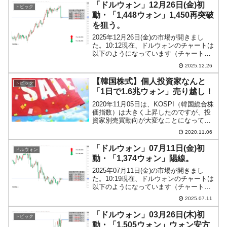
っています。「1ドル＝1...
「ドルウォン」12月26日(金)初
トピック
動・「1,448ウォン」1,450再突破
を狙う。
2025年12月26日(金)の市場が開きまし
た。10:12現在、ドルウォンのチャートは
以下のようになっています（チャートは
『Investing.com』より引用）。24日はド
2025.12.26
ーンをウォン高方向に動き、その翌日は
韓国はクリスマスで祝日。――で...
【韓国株式】個人投資家なんと
トピック
「1日で1.6兆ウォン」売り越し！
2020年11月05日は、KOSPI（韓国総合株
価指数）は大きく上昇したのですが、投
資家別売買動向が大変なことになってい
ました。以下です。なんと、個人投資が
2020.11.06
「1兆6,218億ウォン」も売り越していま
す。一方の外国人投資家は買い越しです
「ドルウォン」07月11日(金)初
ドルウォン
が、金...
動・「1,374ウォン」陽線。
2025年07月11日(金)の市場が開きまし
た。10:19現在、ドルウォンのチャートは
以下のようになっています（チャートは
『Investing.com』より引用）。陽線とな
2025.07.11
っており、現在のところ「1ドル＝1,374
ウォン」近辺の攻防となって...
「ドルウォン」03月26日(木)初
トピック
動・「1,505ウォン」ウォン安方