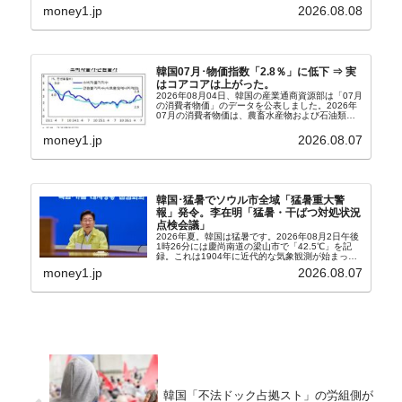
うになっています。もちろん株価の暴落についてで
money1.jp
2026.08.08
『朝鮮日報』に面白い記事が出ています。「東西南
北」というコ...
韓国07月･物価指数「2.8％」に低下 ⇒ 実
はコアコアは上がった。
2026年08月04日、韓国の産業通商資源部は「07月
の消費者物価」のデータを公表しました。2026年
07月の消費者物価は、農畜水産物および石油類の
上昇率が鈍化したことなどにより、前年同月比
2.8％上昇（06月は3.2％）となり、上昇率は前...
money1.jp
2026.08.07
韓国･猛暑でソウル市全域「猛暑重大警
報」発令。李在明「猛暑・干ばつ対処状況
点検会議」
2026年夏。韓国は猛暑です。2026年08月2日午後
1時26分には慶尚南道の梁山市で「42.5℃」を記
録。これは1904年に近代的な気象観測が始まって
以来の韓国史上最高気温です。08月04日には、ソ
money1.jp
2026.08.07
ウル市全域への「猛暑重大警報」が発令され...
韓国「不法ドック占拠スト」の労組側が