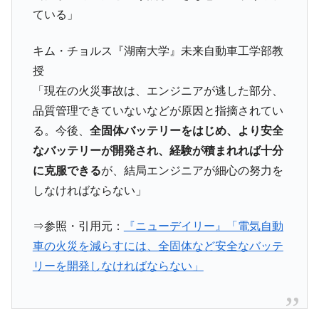
ている」
米国下院「韓国の公務員個人をターゲット
『Money1』
にぶん殴る法案」提出！⇒ クーパン問題は合衆国企業に対
キム・チョルス『湖南大学』未来自動車工学部教
する差別。許してはおかぬ
授
韓国ボンクラ政策室長･金容範、株価暴落に
『Money1』
「現在の火災事故は、エンジニアが逃した部分、
他人事のような発言。
品質管理できていないなどが原因と指摘されてい
韓国半導体『SKハイニックス』2026年2Qの
『Money1』
る。今後、
全固体バッテリーをはじめ、より安全
業績「史上最高益」当期純利益は前年同期比13.4倍に。
なバッテリーが開発され、経験が積まれれば十分
韓国･加徳島新国際空港「またも暗礁」の危
『Money1』
に克服できる
が、結局エンジニアが細心の努力を
機 ⇒ 10.7兆では損が出るからできない。
しなければならない」
日本の誇る海洋資源調査船『白嶺』は先進技術の
Fact1
塊！
⇒参照・引用元：
『ニューデイリー』「電気自動
夏の甲子園、優勝校を最も多く輩出している都道
Fact1
車の火災を減らすには、全固体など安全なバッテ
府県とは？
リーを開発しなければならない」
今話題の「楽天ライオンズ」とは？
Fact1
奇跡の毛色「白毛馬」とは？
Fact1