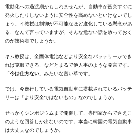
全て勝つといくら？ 競馬GI競走で勝利騎手がもら
Fact1
電動化への過渡期かもしれませんが、自動車が衝突すぐに
える賞金とは？
発火したりしないように安全性を高めないといけないでし
平成仮面ライダーの意外すぎるモチーフとは？
Fact1
ょう。イ教授は制御が不可能なほど進化している懸念があ
発表から2日で大崩壊、鳴かず飛ばずに終わりそう
Fact1
る、なんて言っていますが、そんな危ない話を放っておく
なスーパーリーグとは？
のが技術者でしょうか。
日本人マスターズ挑戦の歴史。松山以前に最高位
Fact1
だった選手とは？
キム教授は、全固体電池などより安全なバッテリーができ
甲子園通算本塁打、最多の清原に次いで多く打っ
Fact1
れば克服できる、などとまるで他人事のような発言です。
ている意外な選手とは？
「
今は仕方ない
」みたいな言い草です。
セレクトセールの高額取引馬が稼いだ金額とは？
Fact1
では、今走行している電気自動車に搭載されているバッテ
リーは「より安全ではないもの」なのでしょうか。
せっかくシンポジウムまで開催して、専門家からでさえこ
のような回答しか出ないのです。本当に韓国の電気自動車
は大丈夫なのでしょうか。