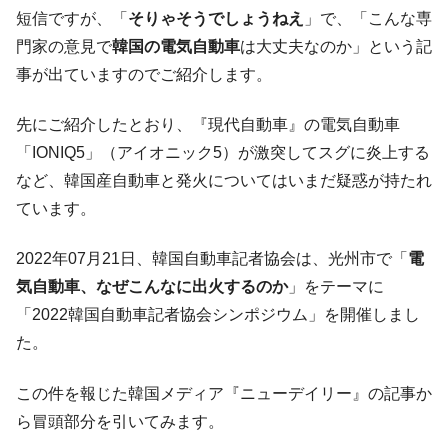
韓国･李在明「青年層の雇用状況が悪い。せ
『Money1』
短信ですが、「
そりゃそうでしょうねえ
」で、「こんな専
や、若者に起業させよう」⇒ どんな雇用対策だソレ。
門家の意見で
韓国の電気自動車
は大丈夫なのか」という記
【韓国の外貨準備】2026年07月は4,279億ド
『Money1』
事が出ていますのでご紹介します。
ル。外平債の発行「19.4億ドル」
韓国「ここは北朝鮮なのか。選管がサーバ
『Money1』
先にご紹介したとおり、『現代自動車』の電気自動車
ーにウソのデータを入力したのは明白だ」
「IONIQ5」（アイオニック5）が激突してスグに炎上する
韓国･李在明さっそく不動産対策で浅薄な発
『Money1』
など、韓国産自動車と発火についてはいまだ疑惑が持たれ
言。
ています。
韓国は「中国と同じく」投資に不適格な国
『Money1』
だ。
2022年07月21日、韓国自動車記者協会は、光州市で「
電
『韓国銀行』が「金の保有量を増やしま
『Money1』
気自動車、なぜこんなに出火するのか
」をテーマに
す」⇒「金を経由するドル入手」手段ではないのか？
「2022韓国自動車記者協会シンポジウム」を開催しまし
韓国･外為取引量「1日当たり1,214.4億ド
『Money1』
た。
ル」まで拡大 ⇒ 海外資金の動きに強く左右される状態
韓国･帰ってきた李在明。李在明を支持しな
この件を報じた韓国メディア『ニューデイリー』の記事か
『Money1』
い「50.5％」に上昇
ら冒頭部分を引いてみます。
韓国大統領府ボンクラ政策室長が告発され