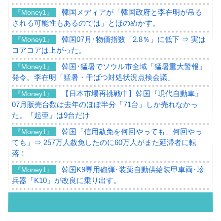
韓国メディアが「韓国政府と李在明が吊る
『Money1』
される可能性もあるのでは」とほのめかす。
韓国07月･物価指数「2.8％」に低下 ⇒ 実は
『Money1』
コアコアは上がった。
韓国･猛暑でソウル市全域「猛暑重大警報」
『Money1』
発令。李在明「猛暑・干ばつ対処状況点検会議」
【日本市場再挑戦中】韓国『現代自動車』
『Money1』
07月販売台数は去年のほぼ半分「71台」しか売れなかっ
た。『起亜』は9台だけ
韓国「信用赦免を何回やっても、何回やっ
『Money1』
ても」⇒ 257万人赦免したのに60万人がまた延滞者に転
落！
韓国K9専用砲弾･装薬自動供給装甲車両･珍
『Money1』
兵器「K10」が改良に乗り出す。
韓国「2026年07月の輸出入」絶好調。半導
『Money1』
体だけで410億ドル、輸出全体の41％もある