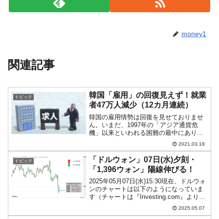
money1
関連記事
韓国「雇用」の回復見えず！就業
トピック
者47万人減少（12カ月連続）
韓国の雇用情勢は回復を見せておりませ
ん。いまだ、1997年の「アジア通貨危
機」以来といわれる困難の最中にありま
す。2021年03月17日、韓国統計庁が
2021.03.18
「2021年02月の雇用動向」を公表しまし
たが、以下のように非常に悪いデータで
「ドルウォン」07日(水)夕刻・
トピック
す。失業率：...
「1,396ウォン」陽線伸びる！
2025年05月07日(水)15:30現在、ドルウォ
ンのチャートは以下のようになっていま
す（チャートは『Investing.com』より引
用）。陽線が伸びました。現在のところ
2025.05.07
「1ドル＝1,396ウォン」近辺の攻防とな