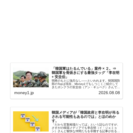
「韓国軍はたるんでいる」案件 × ２。⇒
韓国軍を骨抜きにする最強タッグ「李在明
+ 安圭伯」
弱将のもとに強兵なし――といわれます。韓国国防
部のTopは現在、Money1でもしつこくご紹介して
きたボンクラの安圭伯（アン・ギュベク）さんで
す。↑経済的無知蒙昧な李在明（イ・ジェミョン）
money1.jp
2026.08.08
さんと「韓国初の文官上がり」の国防部長官安圭伯
（アン...
韓国メディアが「韓国政府と李在明が吊る
される可能性もあるのでは」とほのめか
す。
「だから官製相場だってば」という話なのですが、
さすがの韓国メディアでも李在明（イ・ジェミョ
ン）さんと愉快な仲間たちを非難する記事が出るよ