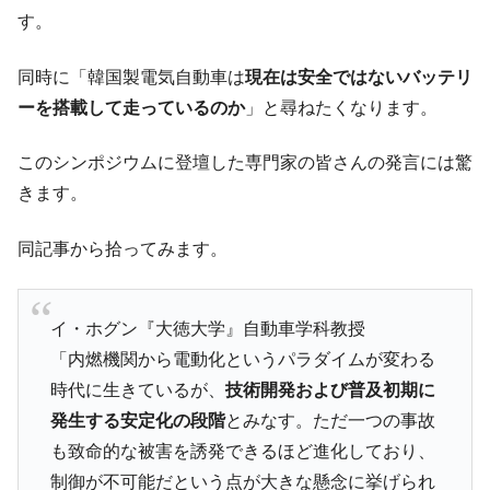
は韓国で『BYD』車は売れている。6カ月で対前年同期比
す。
1.9倍！
同時に「韓国製電気自動車は
現在は安全ではないバッテリ
在韓米国大使スティールが着韓！⇒ さっそ
『Money1』
く空港に詰めかけ「出て行け！」「極右勢力」のプラカー
ーを搭載して走っているのか
」と尋ねたくなります。
ドを掲げる「在韓反米勢力」
韓国政府「2035年までに18.4GW規模のAIデ
『Money1』
このシンポジウムに登壇した専門家の皆さんの発言には驚
ータセンター整備」⇒ だから無理だってば。
きます。
JPモルガン「韓国レバレッジETFの清算は
『Money1』
ほぼ終わった」
同記事から拾ってみます。
韓国『国民年金公団』株価暴落で200兆蒸
『Money1』
発。
イ・ホグン『大徳大学』自動車学科教授
韓国政府「ニセＫ-ブランドを通報しようキ
『Money1』
「内燃機関から電動化というパラダイムが変わる
ャンペーン」⇒ あの名物教授も登場！
時代に生きているが、
技術開発および普及初期に
韓国「橋が落ちました」⇒ 耐久性「なさす
『Money1』
発生する安定化の段階
とみなす。ただ一つの事故
ぎ」では。
も致命的な被害を誘発できるほど進化しており、
韓国鉄鋼最大手『POSCO』ズブズブ沈む。
『Money1』
制御が不可能だという点が大きな懸念に挙げられ
営業利益80.2％も減少