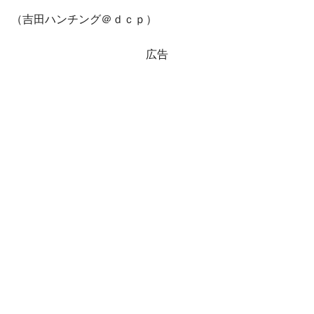
（吉田ハンチング＠ｄｃｐ）
広告