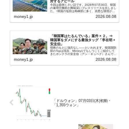
対するアピール
今回は面倒くさい話です。2026年07月30日、韓国
の雇用労働部が興味深いプレスリリースを出しまし
た。↑韓国の塩田は島嶼部に多く、劣悪な環境が一
般に見られることが少ないため、事件の発覚を妨げ
money1.jp
2026.08.08
たといわれます（後述）。これは、いわゆる「塩田
奴隷...
「韓国軍はたるんでいる」案件 × ２。⇒
韓国軍をダメにする最強タッグ「李在明 +
安圭伯」
弱将のもとに強兵なし――といわれます。韓国国防
部のTopは現在、Money1でもしつこくご紹介して
きたボンクラの安圭伯（アン・ギュベク）さんで
す。↑経済的無知蒙昧な李在明（イ・ジェミョン）
money1.jp
2026.08.08
さんと「韓国初の文官上がり」の国防部長官安圭伯
（アン...
「ドルウォン」07月03日(木)初動・
「1,355ウォン」