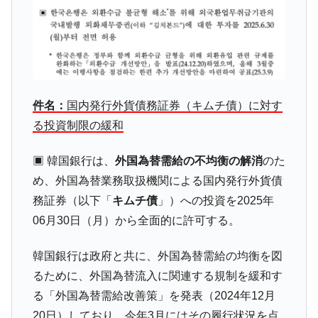
『Money1』
だ。
『韓国銀行』が「金の保有量を増やしま
『Money1』
す」⇒「金を経由するドル入手」手段ではないのか？
韓国･外為取引量「1日当たり1,214.4億ド
『Money1』
ル」まで拡大 ⇒ 海外資金の動きに強く左右される状態
件名：
国内発行外貨債務証券（キムチ債）に対す
韓国･帰ってきた李在明。李在明を支持しな
『Money1』
る投資制限の緩和
い「50.5％」に上昇
韓国大統領府ボンクラ政策室長が告発され
『Money1』
▣ 韓国銀行は、
外国為替需給の不均衡の解消
のた
た ⇒ 国家が行った恐るべき株価操作であり、空前の国政壟
め、外国為替業務取扱機関による国内発行外貨債
断
務証券（以下「
キムチ債
」）への投資を2025年
韓国･警察職員が「丸刈りになって抗議活
『Money1』
06月30日（月）から全面的に許可する。
動」
中国だけが鉄鋼輸出を異常増加させる ⇒ 中
『Money1』
韓国銀行は政府と共に、外国為替需給の均衡を図
国の過剰生産が世界を蝕む。
るために、外国為替流入に関連する規制を緩和す
韓国製造業「半導体絶好調」のウラで他業
『Money1』
る「外国為替需給改善策」を発表（2024年12月
種は全般的「不調」⇒ PSIが示す現況は決して良くない。
20日）しており、今年3月にはその履行状況を点