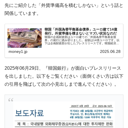
た。『起亜』は9台だけ
先にご紹介した「外貨準備高を積むしかない」という話と
韓国「信用赦免を何回やっても、何回やっ
『Money1』
関係しています。
ても」⇒ 257万人赦免したのに60万人がまた延滞者に転
落！
韓国「外国為替平衡基金債券」ユーロ建て14億
韓国K9専用砲弾･装薬自動供給装甲車両･珍
『Money1』
発行。外貨準備を積まないとマズい状況なのだ
韓国の企画財政部はユーロ建ての「外国為替平衡基金債
兵器「K10」が改良に乗り出す。
券」の発行に踏み切りました。金額は14億ユーロです。以
下は企画財政部が出したプレスリリースです。韓国経済に
対する肯定的な評価と期待を背景に 外平債を成功裏に発行
韓国「2026年07月の輸出入」絶好調。半導
『Money1』
発行規模が10年ぶりに最大、ユ...
money1.jp
2025.06.28
体だけで410億ドル、輸出全体の41％もある
韓国･李在明「青年層の雇用状況が悪い。せ
『Money1』
2025年06月29日、『韓国銀行』が面白いプレスリリース
や、若者に起業させよう」⇒ どんな雇用対策だソレ。
を出しました。以下をご覧ください（面倒くさい方は以下
【韓国の外貨準備】2026年07月は4,279億ド
『Money1』
の引用を飛ばして次の小見出しまで進んでください）。
ル。外平債の発行「19.4億ドル」
韓国「ここは北朝鮮なのか。選管がサーバ
『Money1』
ーにウソのデータを入力したのは明白だ」
韓国･李在明さっそく不動産対策で浅薄な発
『Money1』
言。
韓国は「中国と同じく」投資に不適格な国