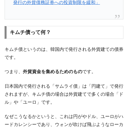
発行の外貨債務証券への投資制限を緩和」
韓国『国民年金公団』株価暴落で200兆蒸
『Money1』
発。
韓国政府「ニセＫ-ブランドを通報しようキ
『Money1』
ャンペーン」⇒ あの名物教授も登場！
キムチ債って何？
韓国「橋が落ちました」⇒ 耐久性「なさす
『Money1』
ぎ」では。
キムチ債というのは、韓国内で発行される外貨建ての債券
韓国鉄鋼最大手『POSCO』ズブズブ沈む。
『Money1』
です。
営業利益80.2％も減少
つまり、
外貨資金を集めるためのもの
です。
日本の誇る海洋資源調査船『白嶺』は先進技術の
Fact1
塊！
日本国内で発行される「サムライ債」は「円建て」で発行
夏の甲子園、優勝校を最も多く輩出している都道
Fact1
府県とは？
されますが、キムチ債の場合は外貨建てで多くの場合「ド
ル」や「ユーロ」です。
今話題の「楽天ライオンズ」とは？
Fact1
奇跡の毛色「白毛馬」とは？
Fact1
なぜこうなるかというと、これは円がやドル、ユーロがハ
全て勝つといくら？ 競馬GI競走で勝利騎手がもら
Fact1
ードカレンシーであり、ウォンが吹けば飛ぶようなローカ