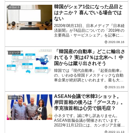
潰すつもりです。日本も合衆国から半導
韓国がシェア1位になった品目と
韓国経済
体製造装置...
はナニか？ 喜んでいる場合では
ない
2020年08月13日、日本メディア『日本経
済新聞』が74品目についての「2019年の
主要商品・サービスシェア」を記事にし
ました。これは『オムディア』（イギリ
2020.08.16
ス）『IDC』（アメリカ合衆国）などの
世界の調査会社のデータをまとめたも
「韓国産の自動車」どこに輸出さ
トピック
の。韓国メ...
れてる？ 実は47％は北米へ！ 中
国からは蹴り出されそう
韓国では『現代自動車』『起亜自動車』
の、いわゆる韓国ドメスティックな自動
車企業が絶好調といわれます。最も大事
な半導体が不調に沈む中、輸出産業の中
2023.11.03
で気を吐いています。コロナ禍、また車
載用半導体不足の反動がきているだけ、
ASEAN会議で米韓3ショット。
韓国経済
という指摘もあるのですが...
岸田首相の後ろは「グースカ」。
李克強首相は心労で脱毛症？
小ネタです。誠に申し訳ありません。
ASEAN首脳会議が開催されています。
2022年11月12日には、カンボジア主催の
晩餐会があり、尹錫悦（ユン・ソギョ
2022.11.13