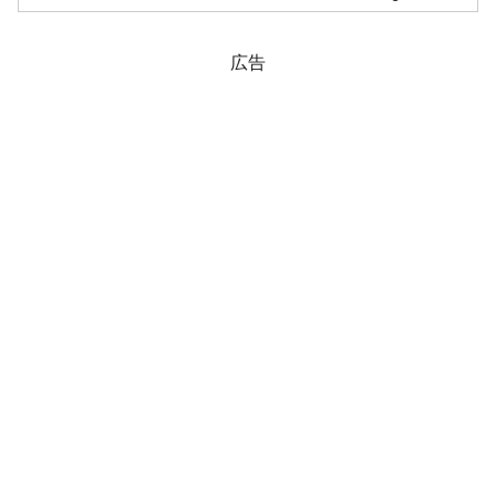
ル）大統領夫妻も出席。アメリカ合衆
国・バイデン大統領とも再会。挨拶をか
わして以下のようの3...
広告