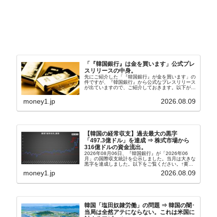
「『韓国銀行』は金を買います」公式プレ
スリリースの中身。
先にご紹介した「『韓国銀行』が金を買います」の
件ですが、『韓国銀行』から公式なプレスリリース
が出ていますので、ご紹介しておきます。以下が全
文和訳です。表題：韓国銀行、国内生産金の買い入
れ協力体制を構築□『韓国銀行』は、国内生産金の
money1.jp
2026.08.09
買い入れに...
【韓国の経常収支】過去最大の黒字
「497.3億ドル」を達成 ⇒ 株式市場から
316億ドルの資金流出。
2026年08月06日、『韓国銀行』が「2026年06
月」の国際収支統計を公示しました。当月は大きな
黒字を達成しました。以下をご覧ください。↑黄色
の傾向ペンでフォーカスしているのが2026年06月
money1.jp
2026.08.09
の経常収支です。2026年06月貿易収支：4...
韓国「塩田奴隷労働」の問題 ⇒ 韓国の闇･
当局は全然アテにならない。これは米国に