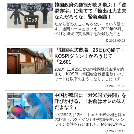
韓国政府の楽観が吹き飛ぶ！「貿
トピック
易赤字」に慌てて「輸出は大丈夫
なんだろうな」緊急会議！
だから言わんこっちゃない、という話で
す。通関ベースとはいえ、2022年03月、
04月と連続で貿易赤字を記録したことで
韓国政府が狼狽した模様です。2022年05
2022.05.02
月02日、韓国の産業通商資源部は「最近
の輸出入状況と主要貿易局動向の確認」
「韓国株式市場」25日(水)終了・
トピック
のために...
KOSPIダウン！かろうじて
「2,601」
2020年11月25日(水)の韓国株式市場が締
まり、KOSPI（韓国総合株価指数）のチ
ャートは以下のようになりました（チャ
ートは『Investing.com』より引用）。
2020.11.25
KOSPIは下げて締まりました。
「2,601.55」ですので、かろうじ...
中国が韓国に「対米国で共闘」を
トピック
呼びかける。「お前はオレの味方
だよな？」
2022年12月12日、中国の王毅外相と韓国
の朴振（パク・ジン）外交部長官がオン
ライン会談を行いました。Money1でも何
度もご紹介していますが、アメリカ合衆
2022.12.13
国は半導体をテコに、ホンイキで中国を