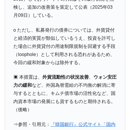
【米韓激突案件】韓国消費者院が『クーパ
『Money1』
検し、追加の改善策を策定して公表（2025年03
ン』1人当たり賠償10万ウォンを認定 ⇒ 総額3兆7,000億
月09日）している。
韓国で猛暑。南東部では干ばつ
『Money1』
o ただし、私募発行の債券については、外貨貸付
韓国型イージス搭載の次世代駆逐艦
『Money1』
「KDDX」1番艦、2032年竣工と公示
と経済的実質が類似しているうえ、投資を許可し
【対日本円】ウォン安が急進！ 日米の協調
た場合に外貨貸付の用途制限規制を回避する手段
『Money1』
に韓国がいっちょがみしたのでは。
（loophole）として利用される恐れがあるため、
韓国政府『BYD』車への補助金を全廃 ⇒ 実
『Money1』
今回の緩和対象からは除外する。
は韓国で『BYD』車は売れている。6カ月で対前年同期比
1.9倍！
▣ 本措置は、
外貨流動性の状況改善
、
ウォン安圧
在韓米国大使スティールが着韓！⇒ さっそ
『Money1』
力の緩和
など、外国為替需給の不均衡の解消に寄
く空港に詰めかけ「出て行け！」「極右勢力」のプラカー
与するとともに、キムチ債市場の活性化など、国
ドを掲げる「在韓反米勢力」
内資本市場の発展にも資するものと期待される。
韓国政府「2035年までに18.4GW規模のAIデ
『Money1』
（後略）
ータセンター整備」⇒ だから無理だってば。
JPモルガン「韓国レバレッジETFの清算は
『Money1』
⇒参照・引用元：
『韓国銀行』公式サイト「国内
ほぼ終わった」