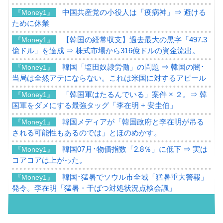
中国共産党の小役人は「疫病神」⇒ 避ける
『Money1』
ために休業
【韓国の経常収支】過去最大の黒字「497.3
『Money1』
億ドル」を達成 ⇒ 株式市場から316億ドルの資金流出。
韓国「塩田奴隷労働」の問題 ⇒ 韓国の闇･
『Money1』
当局は全然アテにならない。これは米国に対するアピール
「韓国軍はたるんでいる」案件 × ２。⇒ 韓
『Money1』
国軍をダメにする最強タッグ「李在明 + 安圭伯」
韓国メディアが「韓国政府と李在明が吊る
『Money1』
される可能性もあるのでは」とほのめかす。
韓国07月･物価指数「2.8％」に低下 ⇒ 実は
『Money1』
コアコアは上がった。
韓国･猛暑でソウル市全域「猛暑重大警報」
『Money1』
発令。李在明「猛暑・干ばつ対処状況点検会議」
【日本市場再挑戦中】韓国『現代自動車』
『Money1』
07月販売台数は去年のほぼ半分「71台」しか売れなかっ