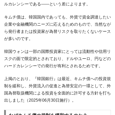
える賞金とは？
ルカレンシーである――という差によります。
平成仮面ライダーの意外すぎるモチーフとは？
Fact1
キムチ債は、韓国国内であっても、外貨で資金調達したい
発表から2日で大崩壊、鳴かず飛ばずに終わりそう
Fact1
なスーパーリーグとは？
企業や金融機関のニーズに応えるためのもので、当然なが
ら発行者または投資家が為替リスクを取りたくないケース
日本人マスターズ挑戦の歴史。松山以前に最高位
Fact1
だった選手とは？
が多いのです。
甲子園通算本塁打、最多の清原に次いで多く打っ
Fact1
韓国ウォンは一部の国際投資家にとっては流動性や信用リ
ている意外な選手とは？
スクの面で限定的とされており、ドルやユーロ、円などの
セレクトセールの高額取引馬が稼いだ金額とは？
Fact1
ハードカレンシーでの発行が有利とされるためです。
上掲のとおり、『韓国銀行』は最近、キムチ債への投資規
制を緩和し、外貨流入の促進と為替安定の一環として、外
国為替取扱機関による投資を全面的に許可する方針を打ち
出しました（2025年06月30日施行）。