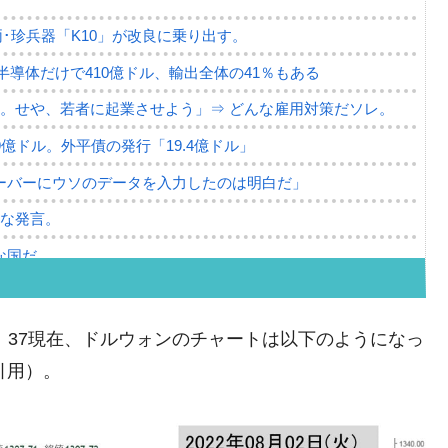
･珍兵器「K10」が改良に乗り出す。
。半導体だけで410億ドル、輸出全体の41％もある
。せや、若者に起業させよう」⇒ どんな雇用対策だソレ。
79億ドル。外平債の発行「19.4億ドル」
ーバーにウソのデータを入力したのは明白だ」
薄な発言。
な国だ。
ます」⇒「金を経由するドル入手」手段ではないのか？
4億ドル」まで拡大 ⇒ 海外資金の動きに強く左右される状態
。09：37現在、ドルウォンのチャートは以下のようになっ
ない「50.5％」に上昇
り引用）。
れた ⇒ 国家が行った恐るべき株価操作であり、空前の国政