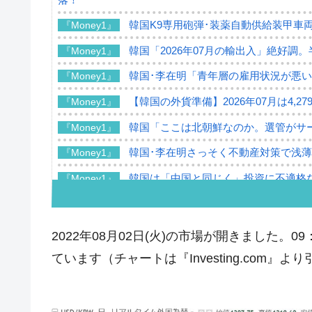
韓国K9専用砲弾･装薬自動供給装甲車両
『Money1』
韓国「2026年07月の輸出入」絶好調
『Money1』
韓国･李在明「青年層の雇用状況が悪い
『Money1』
【韓国の外貨準備】2026年07月は4,2
『Money1』
韓国「ここは北朝鮮なのか。選管がサ
『Money1』
韓国･李在明さっそく不動産対策で浅
『Money1』
韓国は「中国と同じく」投資に不適格
『Money1』
『韓国銀行』が「金の保有量を増やし
『Money1』
韓国･外為取引量「1日当たり1,214.
『Money1』
2022年08月02日(火)の市場が開きました
韓国･帰ってきた李在明。李在明を支持し
『Money1』
ています（チャートは『Investing.com』よ
韓国大統領府ボンクラ政策室長が告発さ
『Money1』
壟断