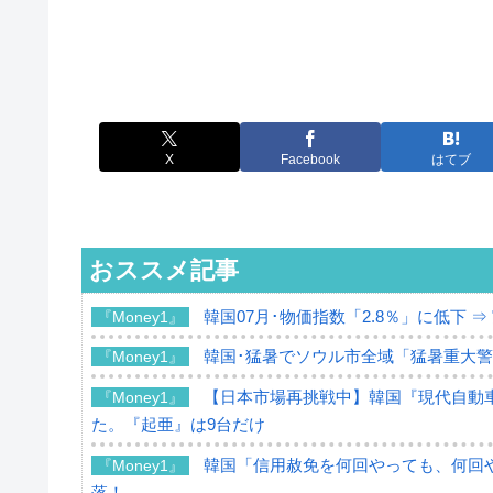
X
Facebook
はてブ
おススメ記事
韓国07月･物価指数「2.8％」に低下 
『Money1』
韓国･猛暑でソウル市全域「猛暑重大
『Money1』
【日本市場再挑戦中】韓国『現代自動車
『Money1』
た。『起亜』は9台だけ
韓国「信用赦免を何回やっても、何回や
『Money1』
落！