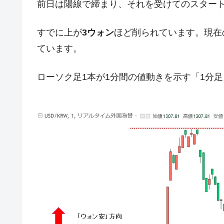
前日は陽線で締まり、それを受けてのスター
韓国『国民年金公団』株価暴落で200
『Money1』
韓国政府「ニセＫ-ブランドを通報しよ
『Money1』
すでに上が
3ウォン
ほど削られています。現在
韓国「橋が落ちました」⇒ 耐久性「な
『Money1』
ています。
韓国鉄鋼最大手『POSCO』ズブズブ沈
『Money1』
ローソク足1本が1分間の値動きを示す「1分
米国下院「韓国の公務員個人をターゲ
『Money1』
する差別。許してはおかぬ
韓国ボンクラ政策室長･金容範、株価
『Money1』
韓国半導体『SKハイニックス』2026
『Money1』
韓国･加徳島新国際空港「またも暗礁」の
『Money1』
【速報】韓国株式市場の暴落・本日07
『Money1』
発動！
IT産業は人を雇用する効果は低い。全
『Money1』
日本の誇る海洋資源調査船『白嶺』は先進技
Fact1