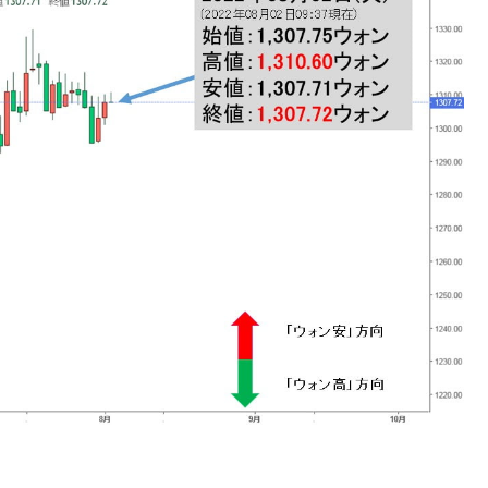
議活動」
⇒ 中国の過剰生産が世界を蝕む。
業種は全般的「不調」⇒ PSIが示す現況は決して良くない。
ン』1人当たり賠償10万ウォンを認定 ⇒ 総額3兆7,000億
DX」1番艦、2032年竣工と公示
の協調に韓国がいっちょがみしたのでは。
⇒ 実は韓国で『BYD』車は売れている。6カ月で対前年同期比
さっそく空港に詰めかけ「出て行け！」「極右勢力」のプラカー
模のAIデータセンター整備」⇒ だから無理だってば。
清算はほぼ終わった」