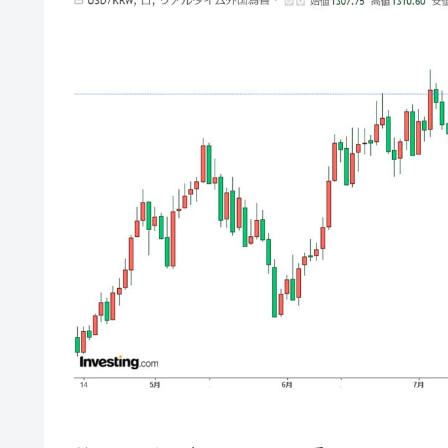
韓国･警察職員が「丸刈りになって抗
『Money1』
中国だけが鉄鋼輸出を異常増加させる 
『Money1』
韓国製造業「半導体絶好調」のウラで他
『Money1』
【米韓激突案件】韓国消費者院が『クーパ
『Money1』
韓国で猛暑。南東部では干ばつ
『Money1』
韓国型イージス搭載の次世代駆逐艦「KD
『Money1』
【対日本円】ウォン安が急進！ 日米
『Money1』
韓国政府『BYD』車への補助金を全廃 
『Money1』
1.9倍！
在韓米国大使スティールが着韓！⇒ 
『Money1』
ドを掲げる「在韓反米勢力」
韓国政府「2035年までに18.4GW規
『Money1』
JPモルガン「韓国レバレッジETFの
『Money1』