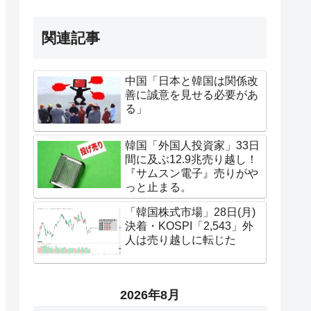
関連記事
中国「日本と韓国は関係改
善に誠意を見せる必要があ
る」
韓国「外国人投資家」33日
間に及ぶ12.9兆売り越し！
『サムスン電子』売りがや
っと止まる。
「韓国株式市場」28日(月)
決着・KOSPI「2,543」外
人は売り越しに転じた
2026年8月