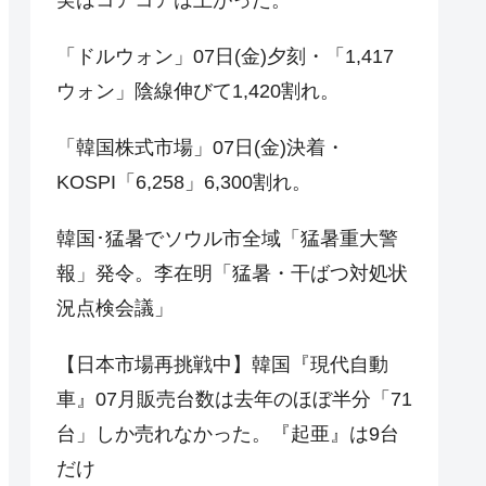
「ドルウォン」07日(金)夕刻・「1,417
ウォン」陰線伸びて1,420割れ。
「韓国株式市場」07日(金)決着・
KOSPI「6,258」6,300割れ。
韓国･猛暑でソウル市全域「猛暑重大警
報」発令。李在明「猛暑・干ばつ対処状
況点検会議」
【日本市場再挑戦中】韓国『現代自動
車』07月販売台数は去年のほぼ半分「71
台」しか売れなかった。『起亜』は9台
だけ