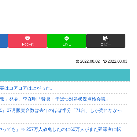
Pocket
LINE
コピー
2022.08.02
2022.08.03
⇒ 実はコアコアは上がった。
警報」発令。李在明「猛暑・干ばつ対処状況点検会議」
』07月販売台数は去年のほぼ半分「71台」しか売れなかっ
っても」⇒ 257万人赦免したのに60万人がまた延滞者に転