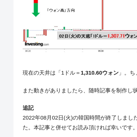
夏の甲子園、優勝校を最も多く輩出している
Fact1
今話題の「楽天ライオンズ」とは？
Fact1
奇跡の毛色「白毛馬」とは？
Fact1
全て勝つといくら？ 競馬GI競走で勝利騎手
Fact1
平成仮面ライダーの意外すぎるモチーフとは
Fact1
発表から2日で大崩壊、鳴かず飛ばずに終わ
Fact1
現在の天井は「1ドル＝
1,310.60ウォン
」。ち
日本人マスターズ挑戦の歴史。松山以前に最
Fact1
甲子園通算本塁打、最多の清原に次いで多く
Fact1
また動きがありましたら、随時記事を制作し
セレクトセールの高額取引馬が稼いだ金額と
Fact1
追記
2022年08月02日(火)の韓国時間が終了し
た。本記事と併せてお読み頂ければ幸いです