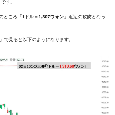
トです。
兆蒸発。
うキャンペーン」⇒ あの名物教授も登場！
のところ「1ドル＝
1,307ウォン
」近辺の攻防となっ
さすぎ」では。
む。営業利益80.2％も減少
足」で見ると以下のようになります。
ットにぶん殴る法案」提出！⇒ クーパン問題は合衆国企業に対
暴落に他人事のような発言。
年2Qの業績「史上最高益」当期純利益は前年同期比13.4倍に。
危機 ⇒ 10.7兆では損が出るからできない。
月29日(水)もサイドカー・サーキットブレイカーの二段コンボ
産業の半分未満しか雇用を生まない
術の塊！