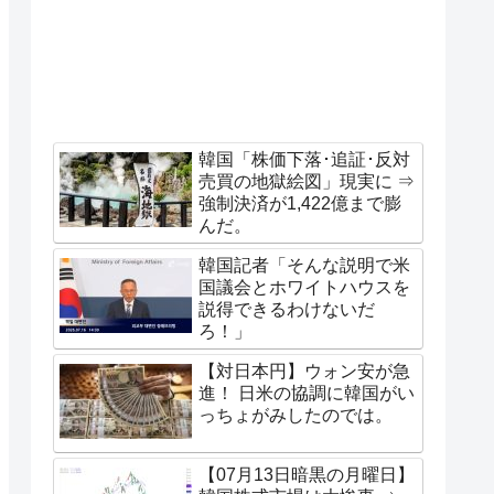
韓国「株価下落･追証･反対
売買の地獄絵図」現実に ⇒
強制決済が1,422億まで膨
んだ。
韓国記者「そんな説明で米
国議会とホワイトハウスを
説得できるわけないだ
ろ！」
【対日本円】ウォン安が急
進！ 日米の協調に韓国がい
っちょがみしたのでは。
【07月13日暗黒の月曜日】