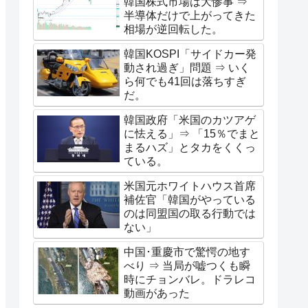
韓国株式市場は大惨事 ⇒
半導体だけで上がってきた
相場が逆回転した。
韓国KOSPI「サイドカー発
動され過ぎ」問題 ⇒ いく
ら何でも41回は落ちすぎ
だ。
韓国政府「米国のカツアゲ
に怯える」⇒ 「15％でまと
まるハズ」とタカをくくっ
ている。
米国元ホワイトハウス首席
補佐官「韓国がやっている
のは同盟国の取る行動では
ない」
中国･重慶市で驚愕の地す
べり ⇒ 当局が嘘つくも瞬
時にチョンバレ。ドラレコ
動画があった