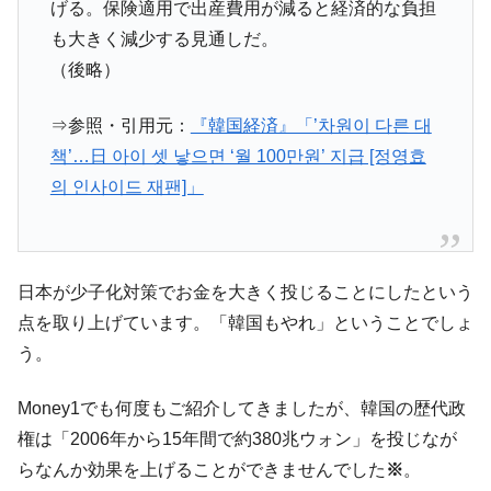
げる。保険適用で出産費用が減ると経済的な負担
平成仮面ライダーの意外すぎるモチーフとは？
Fact1
も大きく減少する見通しだ。
発表から2日で大崩壊、鳴かず飛ばずに終わりそう
Fact1
（後略）
なスーパーリーグとは？
日本人マスターズ挑戦の歴史。松山以前に最高位
Fact1
⇒参照・引用元：
『韓国経済』「’차원이 다른 대
だった選手とは？
책’…日 아이 셋 낳으면 ‘월 100만원’ 지급 [정영효
甲子園通算本塁打、最多の清原に次いで多く打っ
Fact1
의 인사이드 재팬]」
ている意外な選手とは？
セレクトセールの高額取引馬が稼いだ金額とは？
Fact1
日本が少子化対策でお金を大きく投じることにしたという
点を取り上げています。「韓国もやれ」ということでしょ
う。
Money1でも何度もご紹介してきましたが、韓国の歴代政
権は「2006年から15年間で約380兆ウォン」を投じなが
らなんか効果を上げることができませんでした
※
。