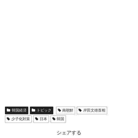
韓国経済
トピック
南朝鮮
岸田文雄首相
少子化対策
日本
韓国
シェアする