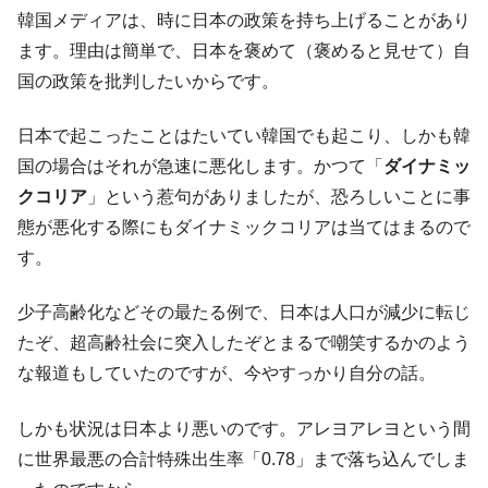
韓国大統領府ボンクラ政策室長が告発され
韓国メディアは、時に日本の政策を持ち上げることがあり
『Money1』
た ⇒ 国家が行った恐るべき株価操作であり、空前の国政壟
ます。理由は簡単で、日本を褒めて（褒めると見せて）自
断
国の政策を批判したいからです。
韓国･警察職員が「丸刈りになって抗議活
『Money1』
動」
日本で起こったことはたいてい韓国でも起こり、しかも韓
中国だけが鉄鋼輸出を異常増加させる ⇒ 中
『Money1』
国の場合はそれが急速に悪化します。かつて「
ダイナミッ
国の過剰生産が世界を蝕む。
クコリア
」という惹句がありましたが、恐ろしいことに事
韓国製造業「半導体絶好調」のウラで他業
『Money1』
態が悪化する際にもダイナミックコリアは当てはまるので
種は全般的「不調」⇒ PSIが示す現況は決して良くない。
す。
【米韓激突案件】韓国消費者院が『クーパ
『Money1』
ン』1人当たり賠償10万ウォンを認定 ⇒ 総額3兆7,000億
少子高齢化などその最たる例で、日本は人口が減少に転じ
たぞ、超高齢社会に突入したぞとまるで嘲笑するかのよう
韓国で猛暑。南東部では干ばつ
『Money1』
な報道もしていたのですが、今やすっかり自分の話。
韓国型イージス搭載の次世代駆逐艦
『Money1』
「KDDX」1番艦、2032年竣工と公示
しかも状況は日本より悪いのです。アレヨアレヨという間
【対日本円】ウォン安が急進！ 日米の協調
『Money1』
に世界最悪の合計特殊出生率「0.78」まで落ち込んでしま
に韓国がいっちょがみしたのでは。