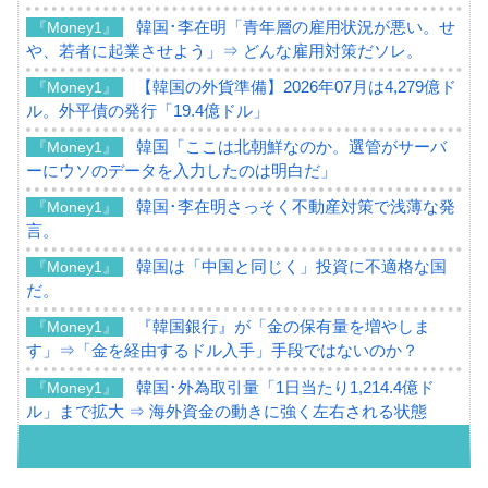
韓国･李在明「青年層の雇用状況が悪い。せ
『Money1』
や、若者に起業させよう」⇒ どんな雇用対策だソレ。
【韓国の外貨準備】2026年07月は4,279億ド
『Money1』
ル。外平債の発行「19.4億ドル」
韓国「ここは北朝鮮なのか。選管がサーバ
『Money1』
ーにウソのデータを入力したのは明白だ」
韓国･李在明さっそく不動産対策で浅薄な発
『Money1』
言。
韓国は「中国と同じく」投資に不適格な国
『Money1』
だ。
『韓国銀行』が「金の保有量を増やしま
『Money1』
す」⇒「金を経由するドル入手」手段ではないのか？
韓国･外為取引量「1日当たり1,214.4億ド
『Money1』
ル」まで拡大 ⇒ 海外資金の動きに強く左右される状態
韓国･帰ってきた李在明。李在明を支持しな
『Money1』
い「50.5％」に上昇