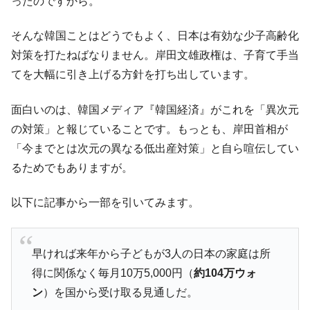
ったのですから。
韓国政府『BYD』車への補助金を全廃 ⇒ 実
『Money1』
は韓国で『BYD』車は売れている。6カ月で対前年同期比
そんな韓国ことはどうでもよく、日本は有効な少子高齢化
1.9倍！
対策を打たねばなりません。岸田文雄政権は、子育て手当
在韓米国大使スティールが着韓！⇒ さっそ
『Money1』
てを大幅に引き上げる方針を打ち出しています。
く空港に詰めかけ「出て行け！」「極右勢力」のプラカー
ドを掲げる「在韓反米勢力」
面白いのは、韓国メディア『韓国経済』がこれを「異次元
韓国政府「2035年までに18.4GW規模のAIデ
『Money1』
の対策」と報じていることです。もっとも、岸田首相が
ータセンター整備」⇒ だから無理だってば。
「今までとは次元の異なる低出産対策」と自ら喧伝してい
JPモルガン「韓国レバレッジETFの清算は
『Money1』
るためでもありますが。
ほぼ終わった」
韓国『国民年金公団』株価暴落で200兆蒸
『Money1』
以下に記事から一部を引いてみます。
発。
韓国政府「ニセＫ-ブランドを通報しようキ
『Money1』
ャンペーン」⇒ あの名物教授も登場！
早ければ来年から子どもが3人の日本の家庭は所
韓国「橋が落ちました」⇒ 耐久性「なさす
『Money1』
得に関係なく毎月10万5,000円（
約104万ウォ
ぎ」では。
ン
）を国から受け取る見通しだ。
韓国鉄鋼最大手『POSCO』ズブズブ沈む。
『Money1』