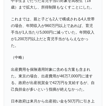
中学生までだった育児手当の対象を高校生（18
歳）まで拡大し、所得制限もなくすことにした。
韓国「2026年1Q 資金循環統計」面白い結果
『Money1』
に。
これまでは、親と子ども2人で構成される4人世帯
韓国化学企業最大手『ロッテケミカル』純
『Money1』
借入金が約8兆。信用格付け「ネガティブ」にダウン
の場合、年間収入が960万円以上であれば、育児
手当が1人当たり5,000円に減っていた。年間収入
韓国株式市場･暗黒の火曜日。サーキットブ
『Money1』
レイカーも発動！ 半導体2銘柄の暴落
が1,200万円以上だと育児手当がもらえなかっ
た。
韓国･カードローン金利「15％」突破！
『Money1』
日本の誇る海洋資源調査船『白嶺』は先進技術の
Fact1
（中略）
塊！
夏の甲子園、優勝校を最も多く輩出している都道
Fact1
出産費用を保険適用対象に含める方案も含まれ
府県とは？
た。東京の場合、出産費用が46万7,000円に達す
今話題の「楽天ライオンズ」とは？
Fact1
る。政府が出産祝賀金で42万円を支給するが、自
奇跡の毛色「白毛馬」とは？
Fact1
己負担金が多いという指摘が絶えなかった。
全て勝つといくら？ 競馬GI競走で勝利騎手がもら
Fact1
日本政府は来月から出産祝い金を50万円に引き上
える賞金とは？