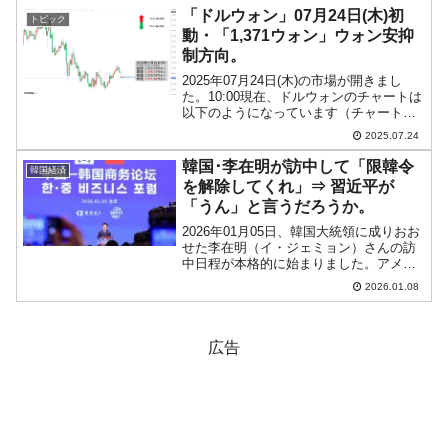
のキリ番を巡っての攻防が続いていま
「ドルウォン」07月24日(木)初
トピック
す...
動・「1,371ウォン」ウォン安抑
制方向。
2025年07月24日(木)の市場が開きまし
た。10:00現在、ドルウォンのチャートは
以下のようになっています（チャートは
『Investing.com』より引用）。前日のロ
2025.07.24
ーソク足はウォン安進行が抑制され、上
ヒゲが長くなりました。現在のとこ...
韓国･李在明が訪中して「限韓令
韓国経済
を解除してくれ」⇒ 習近平が
「うん」と言うだろうか。
2026年01月05日、韓国大統領に成りおお
せた李在明（イ・ジェミョン）さんの訪
中日程が本格的に始まりました。アメリ
カ合衆国軍のベネズエラ急襲に被る――
2026.01.08
という最悪の日程での訪問となった李在
明（イ・ジェミョン）さんですが、面白
い発言を行ってお...
広告