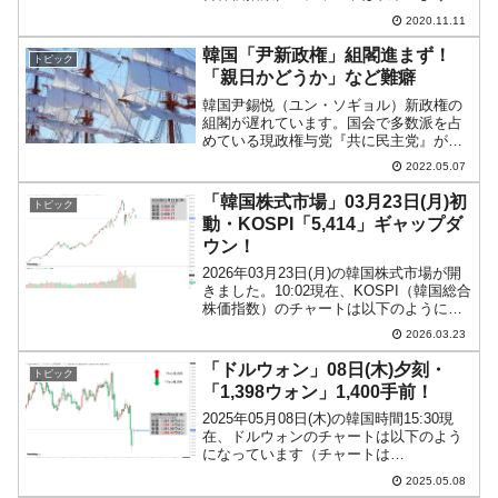
なっています（チャートは
2020.11.11
『Investing.com』より引用）。やりまし
た！ KOSPI大きく上昇です。実体線で...
韓国「尹新政権」組閣進まず！
トピック
「親日かどうか」など難癖
韓国尹錫悦（ユン・ソギョル）新政権の
組閣が遅れています。国会で多数派を占
めている現政権与党『共に民主党』が長
官候補の人事聴聞会で難癖をつけている
2022.05.07
ためです。先にご紹介したとおり、国務
総理（＝首相）さえ通してしまえば後は
「韓国株式市場」03月23日(月)初
トピック
なんとかなるのですが、首...
動・KOSPI「5,414」ギャップダ
ウン！
2026年03月23日(月)の韓国株式市場が開
きました。10:02現在、KOSPI（韓国総合
株価指数）のチャートは以下のようにな
っています（チャートは
2026.03.23
『Investing.com』より引用）。大きくギ
ャップダウンして始まり、現在は陰線。
「ドルウォン」08日(木)夕刻・
トピック
KO...
「1,398ウォン」1,400手前！
2025年05月08日(木)の韓国時間15:30現
在、ドルウォンのチャートは以下のよう
になっています（チャートは
『Investing.com』より引用）。またして
2025.05.08
もコマ足です。「1ドル＝1,400ウォン」