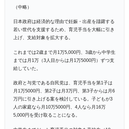
営業利益80.2％も減少
（中略）
米国下院「韓国の公務員個人をターゲット
『Money1』
にぶん殴る法案」提出！⇒ クーパン問題は合衆国企業に対
日本政府は経済的な理由で妊娠・出産を躊躇する
する差別。許してはおかぬ
若い世代を支援するため、育児手当を大幅に引き
韓国ボンクラ政策室長･金容範、株価暴落に
『Money1』
上げ、支給対象を拡大する。
他人事のような発言。
韓国半導体『SKハイニックス』2026年2Qの
これまでは2歳まで月1万5,000円、3歳から中学生
『Money1』
業績「史上最高益」当期純利益は前年同期比13.4倍に。
までは月1万（3人目からは月1万5000円）ずつ支
韓国･加徳島新国際空港「またも暗礁」の危
『Money1』
給していた。
機 ⇒ 10.7兆では損が出るからできない。
政府と与党である自民党は、育児手当を第1子は
【速報】韓国株式市場の暴落・本日07月29
『Money1』
日(水)もサイドカー・サーキットブレイカーの二段コンボ
月1万5000円、第2子は月3万円、第3子からは月6
発動！
万円に引き上げる案を検討している。子どもが3
IT産業は人を雇用する効果は低い。全産業の
『Money1』
人の家庭なら月10万5000円、4人なら月16万
半分未満しか雇用を生まない
5,000円を受け取ることになる。
韓国「株式市場が賭博場のように変質した
『Money1』
のは政界の責任だ」