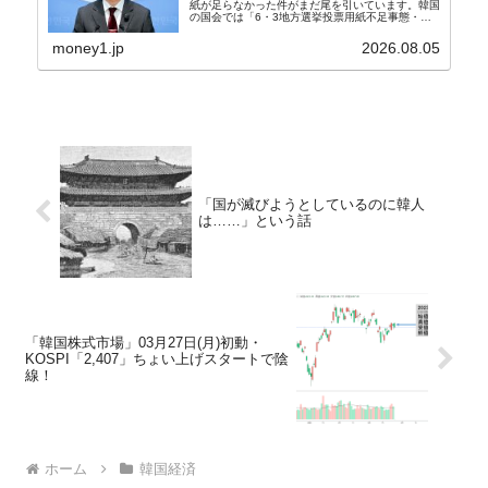
紙が足らなかった件がまだ尾を引いています。韓国
の国会では「6・3地方選挙投票用紙不足事態・国
政調査特別委員会」が設けられ、調査を続けていま
す。『国民の力』の朱晋佑（チュ・ジヌ）議員はそ
money1.jp
2026.08.05
の委員の一...
「国が滅びようとしているのに韓人
は……」という話
「韓国株式市場」03月27日(月)初動・
KOSPI「2,407」ちょい上げスタートで陰
線！
ホーム
韓国経済