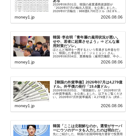
ある
2026年08月01日、韓国の産業通商資源部が
「2026年07月の輸出入現況」を公表しました。
2026年07月輸出：988億8,700万ドル（62.8％）
輸入：685億6,300万ドル（26.5％）貿易収支：
money1.jp
2026.08.06
303億2,400万ドル2026...
韓国･李在明「青年層の雇用状況が悪い。
せや、若者に起業させよう」⇒ どんな雇
用対策だソレ。
ほとんど地球を一周するという長過ぎる外遊を行
い、帰国した李在明（イ・ジェミョン）さん。
2026年08月04日、業務報告（雇用労働部、中小ベ
ンチャー企業部、公正取引委員会）を主催。この席
money1.jp
2026.08.06
上、韓国大統領に成りおおせた李在明（イ・ジェミ
ョン）さん...
【韓国の外貨準備】2026年07月は4,279億
ドル。外平債の発行「19.4億ドル」
2026年08月05日、『韓国銀行』が「2026年07月
の外貨準備高」を公表しました。以下をご覧くださ
い。2026年07月外貨準備高：4,279億ドル（約67
兆4,456億円）※前月比：+6億ドル＜＜内訳＞＞
⇒Securities：3,80...
money1.jp
2026.08.06
韓国「ここは北朝鮮なのか。選管がサーバ
ーにウソのデータを入力したのは明白だ」
先にご紹介した、韓国の全国同時地方選挙で投票用