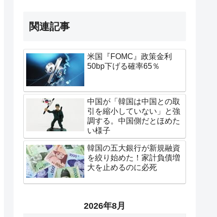
関連記事
米国『FOMC』政策金利
50bp下げる確率65％
中国が「韓国は中国との取
引を縮小していない」と強
調する。中国側だとほめた
い様子
韓国の五大銀行が新規融資
を絞り始めた！家計負債増
大を止めるのに必死
2026年8月