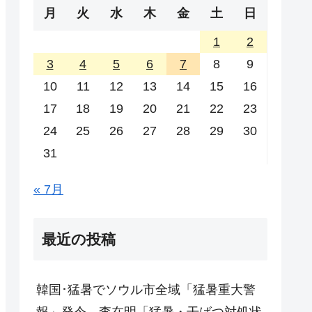
月
火
水
木
金
土
日
1
2
3
4
5
6
7
8
9
10
11
12
13
14
15
16
17
18
19
20
21
22
23
24
25
26
27
28
29
30
31
« 7月
最近の投稿
韓国･猛暑でソウル市全域「猛暑重大警
報」発令。李在明「猛暑・干ばつ対処状