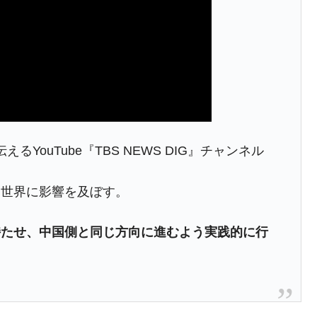
うキャンペーン」⇒ あの名物教授も登場！
さすぎ」では。
む。営業利益80.2％も減少
ットにぶん殴る法案」提出！⇒ クーパン問題は合衆国企業に対
暴落に他人事のような発言。
YouTube『TBS NEWS DIG』チャンネル
年2Qの業績「史上最高益」当期純利益は前年同期比13.4倍に。
危機 ⇒ 10.7兆では損が出るからできない。
く世界に影響を及ぼす。
月29日(水)もサイドカー・サーキットブレイカーの二段コンボ
持たせ、中国側と同じ方向に進むよう実践的に行
産業の半分未満しか雇用を生まない
したのは政界の責任だ」
術の塊！