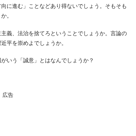
方向に進む」ことなどあり得ないでしょう。そもそも
都道府県とは？
うか。
主主義、法治を捨てろということでしょうか。言論の
がもらえる賞金とは？
習近平を崇めよでしょうか。
？
国がいう「誠意」とはなんでしょうか？
りそうなスーパーリーグとは？
高位だった選手とは？
打っている意外な選手とは？
広告
は？