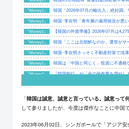
韓国「2026年07月の輸出入」絶好調
『Money1』
韓国･李在明「青年層の雇用状況が悪い
『Money1』
【韓国の外貨準備】2026年07月は4,2
『Money1』
韓国「ここは北朝鮮なのか。選管がサ
『Money1』
韓国･李在明さっそく不動産対策で浅
『Money1』
韓国は「中国と同じく」投資に不適格
『Money1』
『韓国銀行』が「金の保有量を増やし
『Money1』
韓国･外為取引量「1日当たり1,214.
『Money1』
韓国･帰ってきた李在明。李在明を支持し
『Money1』
「
韓国は誠意、誠意と言っている。誠意って
韓国大統領府ボンクラ政策室長が告発さ
『Money1』
して参りましたが、今度は傑作なことに中国
壟断
韓国･警察職員が「丸刈りになって抗
『Money1』
2023年06月02日、シンガポールで「アジ