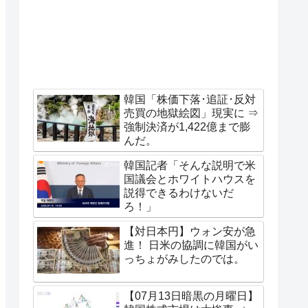
韓国「株価下落･追証･反対
売買の地獄絵図」現実に ⇒
強制決済が1,422億まで膨
んだ。
韓国記者「そんな説明で米
国議会とホワイトハウスを
説得できるわけないだ
ろ！」
【対日本円】ウォン安が急
進！ 日米の協調に韓国がい
っちょがみしたのでは。
【07月13日暗黒の月曜日】