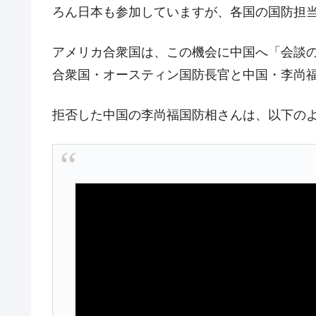
ろん日本も参加していますが、各国の国防担
中国だけが鉄鋼輸出を異常増加させる 
『Money1』
韓国製造業「半導体絶好調」のウラで他
『Money1』
アメリカ合衆国は、この機会に中国へ「会談
【米韓激突案件】韓国消費者院が『クーパ
『Money1』
合衆国・オースティン国防長官と中国・李尚
韓国で猛暑。南東部では干ばつ
『Money1』
拒否した中国の李尚福国防相さんは、以下の
韓国型イージス搭載の次世代駆逐艦「KD
『Money1』
【対日本円】ウォン安が急進！ 日米
『Money1』
韓国政府『BYD』車への補助金を全廃 
『Money1』
1.9倍！
在韓米国大使スティールが着韓！⇒ 
『Money1』
ドを掲げる「在韓反米勢力」
韓国政府「2035年までに18.4GW規
『Money1』
JPモルガン「韓国レバレッジETFの
『Money1』
韓国『国民年金公団』株価暴落で200
『Money1』