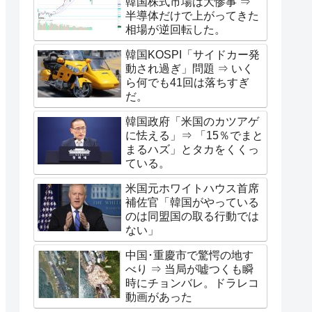
韓国株式市場は大惨事 ⇒
半導体だけで上がってきた
相場が逆回転した。
韓国KOSPI「サイドカー発
動され過ぎ」問題 ⇒ いく
ら何でも41回は落ちすぎ
だ。
韓国政府「米国のカツアゲ
に怯える」⇒ 「15％でまと
まるハズ」とタカをくくっ
ている。
米国元ホワイトハウス首席
補佐官「韓国がやっている
のは同盟国の取る行動では
ない」
中国･重慶市で驚愕の地す
べり ⇒ 当局が嘘つくも瞬
時にチョンバレ。ドラレコ
動画があった