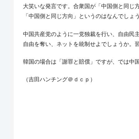
大笑いな発言です。合衆国が「中国側と同じ
夏の甲子園、優勝校を最も多く輩出している
Fact1
「中国側と同じ方向」というのはなんでしょ
今話題の「楽天ライオンズ」とは？
Fact1
奇跡の毛色「白毛馬」とは？
Fact1
中国共産党のように一党独裁を行い、自由民
全て勝つといくら？ 競馬GI競走で勝利騎手
Fact1
自由を奪い、ネットを統制せよでしょうか。
平成仮面ライダーの意外すぎるモチーフとは
Fact1
韓国の場合は「謝罪と賠償」ですが、では中
発表から2日で大崩壊、鳴かず飛ばずに終わ
Fact1
日本人マスターズ挑戦の歴史。松山以前に最
Fact1
（吉田ハンチング＠ｄｃｐ）
甲子園通算本塁打、最多の清原に次いで多く
Fact1
セレクトセールの高額取引馬が稼いだ金額と
Fact1