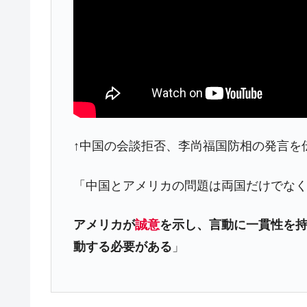
韓国政府「ニセＫ-ブランドを通報しよ
『Money1』
韓国「橋が落ちました」⇒ 耐久性「な
『Money1』
韓国鉄鋼最大手『POSCO』ズブズブ沈
『Money1』
米国下院「韓国の公務員個人をターゲ
『Money1』
する差別。許してはおかぬ
韓国ボンクラ政策室長･金容範、株価
『Money1』
↑中国の会談拒否、李尚福国防相の発言を伝える
韓国半導体『SKハイニックス』2026
『Money1』
韓国･加徳島新国際空港「またも暗礁」の
『Money1』
「中国とアメリカの問題は両国だけでな
【速報】韓国株式市場の暴落・本日07
『Money1』
発動！
アメリカが
誠意
を示し、言動に一貫性を
動する必要がある
」
IT産業は人を雇用する効果は低い。全
『Money1』
韓国「株式市場が賭博場のように変質
『Money1』
日本の誇る海洋資源調査船『白嶺』は先進技
Fact1