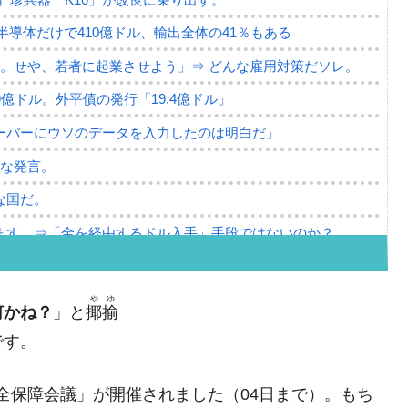
。半導体だけで410億ドル、輸出全体の41％もある
。せや、若者に起業させよう」⇒ どんな雇用対策だソレ。
79億ドル。外平債の発行「19.4億ドル」
ーバーにウソのデータを入力したのは明白だ」
薄な発言。
な国だ。
ます」⇒「金を経由するドル入手」手段ではないのか？
4億ドル」まで拡大 ⇒ 海外資金の動きに強く左右される状態
ない「50.5％」に上昇
やゆ
何かね？
」と
揶揄
れた ⇒ 国家が行った恐るべき株価操作であり、空前の国政
です。
議活動」
ア安全保障会議」が開催されました（04日まで）。もち