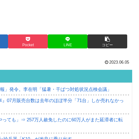
Pocket
LINE
コピー
2023.06.05
警報」発令。李在明「猛暑・干ばつ対処状況点検会議」
』07月販売台数は去年のほぼ半分「71台」しか売れなかっ
っても」⇒ 257万人赦免したのに60万人がまた延滞者に転
･珍兵器「K10」が改良に乗り出す。