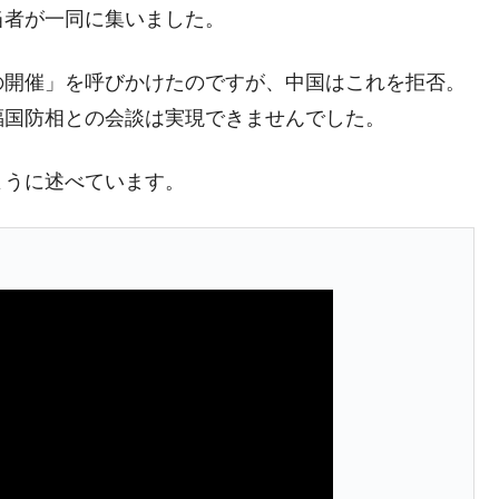
当者が一同に集いました。
⇒ 中国の過剰生産が世界を蝕む。
業種は全般的「不調」⇒ PSIが示す現況は決して良くない。
の開催」を呼びかけたのですが、中国はこれを拒否。
ン』1人当たり賠償10万ウォンを認定 ⇒ 総額3兆7,000億
福国防相との会談は実現できませんでした。
ように述べています。
DX」1番艦、2032年竣工と公示
の協調に韓国がいっちょがみしたのでは。
⇒ 実は韓国で『BYD』車は売れている。6カ月で対前年同期比
さっそく空港に詰めかけ「出て行け！」「極右勢力」のプラカー
模のAIデータセンター整備」⇒ だから無理だってば。
清算はほぼ終わった」
兆蒸発。