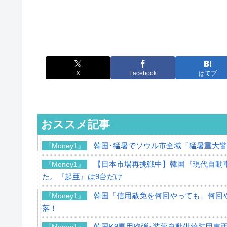
X
Facebook
はてブ
おススメ記事
韓国･猛暑でソウル市全域「猛暑重大
『Money1』
【日本市場再挑戦中】韓国『現代自動車
『Money1』
た。『起亜』は9台だけ
韓国「信用赦免を何回やっても、何回や
『Money1』
落！
韓国K9専用砲弾･装薬自動供給装甲車両
『Money1』