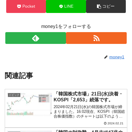
Pocket
LINE
コピー
money1をフォローする
money1
関連記事
「韓国株式市場」21日(水)決着・
トピック
KOSPI「2,653」続落です。
2024年02月21日(水)の韓国株式市場が締
まりました。16:02現在、KOSPI（韓国総
合株価指数）のチャートは以下のように
なっています（チャートは
2024.02.21
『Investing.com』より引用）。下げ幅は
縮まりましたが、結局は続落です。