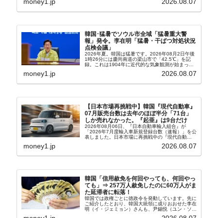
money1.jp
2026.08.07
韓国･猛暑でソウル市全域「猛暑重大警
報」発令。李在明「猛暑・干ばつ対処状況
点検会議」
2026年夏。韓国は猛暑です。2026年08月2日午後
1時26分には慶尚南道の梁山市で「42.5℃」を記
録。これは1904年に近代的な気象観測が始まって
以来の韓国史上最高気温です。08月04日には、ソ
money1.jp
2026.08.07
ウル市全域への「猛暑重大警報」が発令され...
【日本市場再挑戦中】韓国『現代自動車』
07月販売台数は去年のほぼ半分「71台」
しか売れなかった。『起亜』は9台だけ
2026年08月06日、『日本自動車輸入組合』が
「2026年7月度輸入車新規登録台数（速報）」を公
表しました。日本市場に再挑戦中の『現代自動
車』、また日本市場を攻略したい『BYD』の販売
money1.jp
2026.08.07
台数はこの中に捉えられているはずです。先月から
は韓国の...
韓国「信用赦免を何回やっても、何回やっ
ても」⇒ 257万人赦免したのに60万人がま
た延滞者に転落！
韓国では政権ごとに徳政令を発動しています。先に
ご紹介したとおり、韓国大統領に成りおおせた李在
明（イ・ジェミョン）さんも、尹錫悦（ユン・ソギ
ョル）前政権が行った――「新出発基金」をバッド