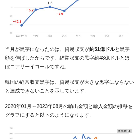
ドを掲げる「在韓反米勢力」
韓国政府「2035年までに18.4GW規模のAIデ
『Money1』
ータセンター整備」⇒ だから無理だってば。
JPモルガン「韓国レバレッジETFの清算は
『Money1』
ほぼ終わった」
韓国『国民年金公団』株価暴落で200兆蒸
『Money1』
当月が黒字になったのは、貿易収支が
約51億ドル
と黒字
発。
額を伸ばしたからです。経常収支の黒字約48億ドルとほ
韓国政府「ニセＫ-ブランドを通報しようキ
『Money1』
ぼニアリーイコールですね。
ャンペーン」⇒ あの名物教授も登場！
韓国「橋が落ちました」⇒ 耐久性「なさす
『Money1』
韓国の経常収支黒字は、貿易収支が大きな黒字にならない
ぎ」では。
と達成できないことを示しています。
韓国鉄鋼最大手『POSCO』ズブズブ沈む。
『Money1』
営業利益80.2％も減少
2020年01月～2023年08月の輸出金額と輸入金額の推移を
米国下院「韓国の公務員個人をターゲット
『Money1』
グラフにすると以下のようになります。
にぶん殴る法案」提出！⇒ クーパン問題は合衆国企業に対
する差別。許してはおかぬ
韓国ボンクラ政策室長･金容範、株価暴落に
『Money1』