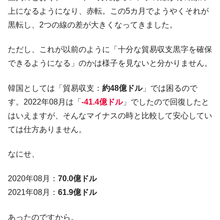
上になるようになり、赤転。この5カ月でようやくそれが
全て勝つといくら？ 競馬GI競走で勝利騎手がもら
Fact1
える賞金とは？
黒転し、2つの線の差が大きくなってきました。
平成仮面ライダーの意外すぎるモチーフとは？
Fact1
ただし、これが以前のように「十分な貿易収支黒字を確保
発表から2日で大崩壊、鳴かず飛ばずに終わりそう
Fact1
できるようになる」のかは様子を見ないと分かりません。
なスーパーリーグとは？
日本人マスターズ挑戦の歴史。松山以前に最高位
Fact1
韓国としては「貿易収支：
約48億ドル
」では困るので
だった選手とは？
す。2022年08月は「
-41.4億ドル
」でしたので回復したと
甲子園通算本塁打、最多の清原に次いで多く打っ
Fact1
はいえますが、そんなマイナスの時と比較して安心してい
ている意外な選手とは？
ては仕方ありません。
セレクトセールの高額取引馬が稼いだ金額とは？
Fact1
なにせ、
2020年08月：
70.0億ドル
2021年08月：
61.9億ドル
あったのですから。