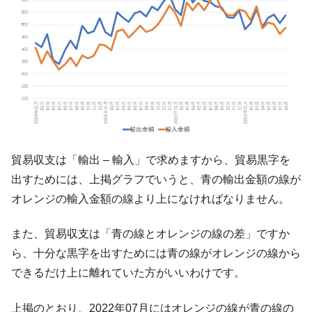
他人事のような発言。
韓国半導体『SKハイニックス』2026年2Qの
『Money1』
業績「史上最高益」当期純利益は前年同期比13.4倍に。
韓国･加徳島新国際空港「またも暗礁」の危
『Money1』
機 ⇒ 10.7兆では損が出るからできない。
【速報】韓国株式市場の暴落・本日07月29
『Money1』
日(水)もサイドカー・サーキットブレイカーの二段コンボ
発動！
貿易収支は「輸出 – 輸入」で求めますから、貿易黒字を
IT産業は人を雇用する効果は低い。全産業の
『Money1』
出すためには、上掲グラフでいうと、青の輸出金額の線が
半分未満しか雇用を生まない
オレンジの輸入金額の線より上になければなりません。
日本の誇る海洋資源調査船『白嶺』は先進技術の
Fact1
塊！
また、貿易収支は「青の線とオレンジの線の差」ですか
夏の甲子園、優勝校を最も多く輩出している都道
Fact1
ら、十分な黒字を出すためには青の線がオレンジの線から
府県とは？
できるだけ上に離れていた方がいいわけです。
今話題の「楽天ライオンズ」とは？
Fact1
奇跡の毛色「白毛馬」とは？
Fact1
上掲のとおり、2022年07月にはオレンジの線が青の線の