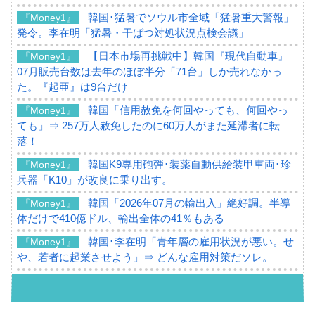
韓国･猛暑でソウル市全域「猛暑重大警報」
『Money1』
発令。李在明「猛暑・干ばつ対処状況点検会議」
【日本市場再挑戦中】韓国『現代自動車』
『Money1』
07月販売台数は去年のほぼ半分「71台」しか売れなかっ
た。『起亜』は9台だけ
韓国「信用赦免を何回やっても、何回やっ
『Money1』
ても」⇒ 257万人赦免したのに60万人がまた延滞者に転
落！
韓国K9専用砲弾･装薬自動供給装甲車両･珍
『Money1』
兵器「K10」が改良に乗り出す。
韓国「2026年07月の輸出入」絶好調。半導
『Money1』
体だけで410億ドル、輸出全体の41％もある
韓国･李在明「青年層の雇用状況が悪い。せ
『Money1』
や、若者に起業させよう」⇒ どんな雇用対策だソレ。
【韓国の外貨準備】2026年07月は4,279億ド
『Money1』
ル。外平債の発行「19.4億ドル」