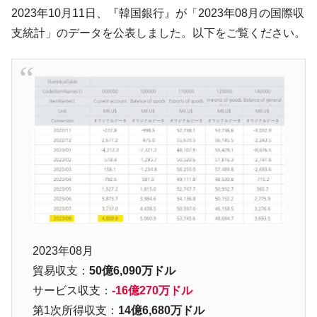
韓国「ここは北朝鮮なのか。選管がサーバ
『Money1』
2023年10月11日、『韓国銀行』が「2023年08月の国際収
ーにウソのデータを入力したのは明白だ」
支統計」のデータを公表しました。以下をご覧ください。
韓国･李在明さっそく不動産対策で浅薄な発
『Money1』
言。
韓国は「中国と同じく」投資に不適格な国
『Money1』
だ。
『韓国銀行』が「金の保有量を増やしま
『Money1』
す」⇒「金を経由するドル入手」手段ではないのか？
韓国･外為取引量「1日当たり1,214.4億ド
『Money1』
ル」まで拡大 ⇒ 海外資金の動きに強く左右される状態
韓国･帰ってきた李在明。李在明を支持しな
『Money1』
い「50.5％」に上昇
韓国大統領府ボンクラ政策室長が告発され
『Money1』
2023年08月
た ⇒ 国家が行った恐るべき株価操作であり、空前の国政壟
断
貿易収支：
50億6,090万ドル
サービス収支：
-16億270万ドル
韓国･警察職員が「丸刈りになって抗議活
『Money1』
動」
第1次所得収支：
14億6,680万ドル