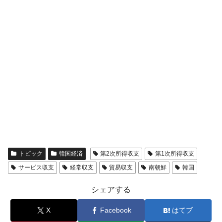
トピック
韓国経済
第2次所得収支
第1次所得収支
サービス収支
経常収支
貿易収支
南朝鮮
韓国
シェアする
X
Facebook
はてブ