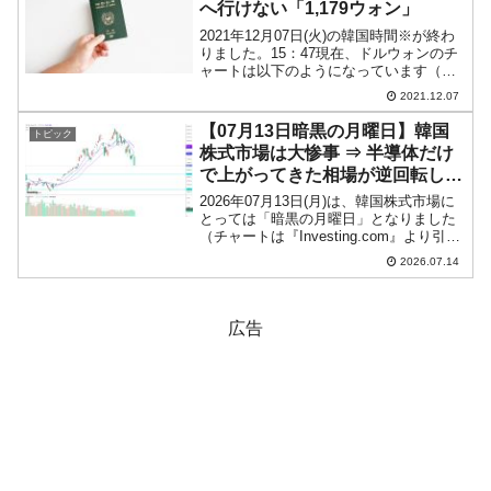
へ行けない「1,179ウォン」
2021年12月07日(火)の韓国時間※が終わ
りました。15：47現在、ドルウォンのチ
ャートは以下のようになっています（チ
ャートは『Investing.com』より引用）。
2021.12.07
陰線が長くなりました。「上がらなきゃ
下がる」です。「1ドル＝1,17...
【07月13日暗黒の月曜日】韓国
トピック
株式市場は大惨事 ⇒ 半導体だけ
で上がってきた相場が逆回転し
た。
2026年07月13日(月)は、韓国株式市場に
とっては「暗黒の月曜日」となりました
（チャートは『Investing.com』より引
用：以下同）。KOSPIの始値は
2026.07.14
「7,412.03」で、終値が「6,806.93」で
すから、始値から終値で「8...
広告