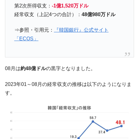
第2次所得収支：
-1億1,520万ドル
中国だけが鉄鋼輸出を異常増加させる ⇒ 中
『Money1』
国の過剰生産が世界を蝕む。
経常収支（上記4つの合計）：
48億980万ドル
韓国製造業「半導体絶好調」のウラで他業
『Money1』
⇒参照・引用元：
『韓国銀行』公式サイト
種は全般的「不調」⇒ PSIが示す現況は決して良くない。
「ECOS」
【米韓激突案件】韓国消費者院が『クーパ
『Money1』
ン』1人当たり賠償10万ウォンを認定 ⇒ 総額3兆7,000億
韓国で猛暑。南東部では干ばつ
『Money1』
韓国型イージス搭載の次世代駆逐艦
08月は
約48億ドル
の黒字となりました。
『Money1』
「KDDX」1番艦、2032年竣工と公示
2023年01～08月の経常収支の推移は以下のようになりま
【対日本円】ウォン安が急進！ 日米の協調
『Money1』
に韓国がいっちょがみしたのでは。
す。
韓国政府『BYD』車への補助金を全廃 ⇒ 実
『Money1』
は韓国で『BYD』車は売れている。6カ月で対前年同期比
1.9倍！
在韓米国大使スティールが着韓！⇒ さっそ
『Money1』
く空港に詰めかけ「出て行け！」「極右勢力」のプラカー