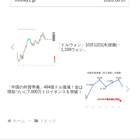
money1.jp
2026.08.07
バンクにして不良債権の買い取りを行い、分割償還
や元利減免...
「ドルウォン」10月12日(木)初動・
「1,339ウォン」
「中国の外貨準備」494億ドル激減！金は
増加ついに7,000万トロイオンスを突破！
ホーム
トピック