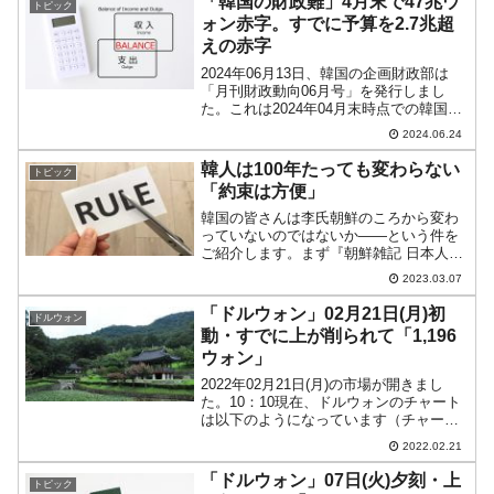
「韓国の財政難」4月末で47兆ウ
トピック
KOS...
ォン赤字。すでに予算を2.7兆超
えの赤字
2024年06月13日、韓国の企画財政部は
「月刊財政動向06月号」を発行しまし
た。これは2024年04月末時点での韓国政
府の財政についてのリポートです。
2024.06.24
Money1でもご紹介してきたとおり、韓国
政府は非常な財政難に陥ってします。理
韓人は100年たっても変わらない
トピック
由は2つ。...
「約束は方便」
韓国の皆さんは李氏朝鮮のころから変わ
っていないのではないか――という件を
ご紹介します。まず『朝鮮雑記 日本人が
見た1894年の李氏朝鮮』という本の中か
2023.03.07
ら、「韓人かんじんは単純だ」という小
見出しの部分を引用してみます。ちなみ
「ドルウォン」02月21日(月)初
ドルウォン
にこの本は明治27...
動・すでに上が削られて「1,196
ウォン」
2022年02月21日(月)の市場が開きまし
た。10：10現在、ドルウォンのチャート
は以下のようになっています（チャート
は『Investing.com』より引用）。陽線で
2022.02.21
すが、すでに上が削られています。現在
のところ「1ドル＝1,196ウォン...
「ドルウォン」07日(火)夕刻・上
トピック