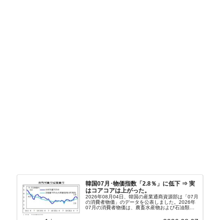
韓国07月･物価指数「2.8％」に低下 ⇒ 実
はコアコアは上がった。
2026年08月04日、韓国の産業通商資源部は「07月
の消費者物価」のデータを公表しました。2026年
07月の消費者物価は、農畜水産物および石油類の
上昇率が鈍化したことなどにより、前年同月比
2.8％上昇（06月は3.2％）となり、上昇率は前...