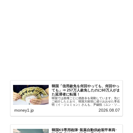
韓国「信用赦免を何回やっても、何回やっ
ても」⇒ 257万人赦免したのに60万人がま
た延滞者に転落！
韓国では政権ごとに徳政令を発動しています。先に
ご紹介したとおり、韓国大統領に成りおおせた李在
明（イ・ジェミョン）さんも、尹錫悦（ユン・ソギ
ョル）前政権が行った――「新出発基金」をバッド
money1.jp
2026.08.07
バンクにして不良債権の買い取りを行い、分割償還
や元利減免...
韓国K9専用砲弾･装薬自動供給装甲車両･