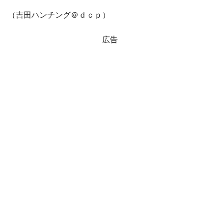
発動！
（吉田ハンチング＠ｄｃｐ）
IT産業は人を雇用する効果は低い。全産業の
『Money1』
半分未満しか雇用を生まない
広告
韓国「株式市場が賭博場のように変質した
『Money1』
のは政界の責任だ」
韓国「2026年1Q 資金循環統計」面白い結果
『Money1』
に。
韓国化学企業最大手『ロッテケミカル』純
『Money1』
借入金が約8兆。信用格付け「ネガティブ」にダウン
日本の誇る海洋資源調査船『白嶺』は先進技術の
Fact1
塊！
夏の甲子園、優勝校を最も多く輩出している都道
Fact1
府県とは？
今話題の「楽天ライオンズ」とは？
Fact1
奇跡の毛色「白毛馬」とは？
Fact1