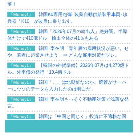
落！
韓国K9専用砲弾･装薬自動供給装甲車両･珍
『Money1』
兵器「K10」が改良に乗り出す。
韓国「2026年07月の輸出入」絶好調。半導
『Money1』
体だけで410億ドル、輸出全体の41％もある
韓国･李在明「青年層の雇用状況が悪い。せ
『Money1』
や、若者に起業させよう」⇒ どんな雇用対策だソレ。
【韓国の外貨準備】2026年07月は4,279億ド
『Money1』
ル。外平債の発行「19.4億ドル」
韓国「ここは北朝鮮なのか。選管がサーバ
『Money1』
ーにウソのデータを入力したのは明白だ」
韓国･李在明さっそく不動産対策で浅薄な発
『Money1』
言。
韓国は「中国と同じく」投資に不適格な国
『Money1』
だ。
『韓国銀行』が「金の保有量を増やしま
『Money1』