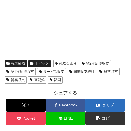
韓国経済
トピック
残酷な四月
第2次所得収支
第1次所得収支
サービス収支
国際収支統計
経常収支
貿易収支
南朝鮮
韓国
シェアする
X
Facebook
はてブ
Pocket
LINE
コピー