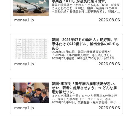
珍兵器「K10」が改良に乗り出す。
韓国の珍兵器といわれることもある「K10」が改良
に入るとのこと。K10は、砲弾・装薬をK9の車内
へ自動供給する機能を持つ装甲車両です。韓国メデ
ィア『Chosun Biz』が報じていますので、同記事
から以下に一部を引きます。2005年に初めて...
money1.jp
2026.08.06
韓国「2026年07月の輸出入」絶好調。半
導体だけで410億ドル、輸出全体の41％も
ある
2026年08月01日、韓国の産業通商資源部が
「2026年07月の輸出入現況」を公表しました。
2026年07月輸出：988億8,700万ドル（62.8％）
輸入：685億6,300万ドル（26.5％）貿易収支：
money1.jp
2026.08.06
303億2,400万ドル2026...
韓国･李在明「青年層の雇用状況が悪い。
せや、若者に起業させよう」⇒ どんな雇
用対策だソレ。
ほとんど地球を一周するという長過ぎる外遊を行
い、帰国した李在明（イ・ジェミョン）さん。
2026年08月04日、業務報告（雇用労働部、中小ベ
ンチャー企業部、公正取引委員会）を主催。この席
money1.jp
2026.08.06
上、韓国大統領に成りおおせた李在明（イ・ジェミ
ョン）さん...