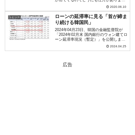
ん。今度は、韓国企業への銀行融資の件
2020.06.10
です。この新型コロナウイルス騒動で韓
国企業はどこも資金繰りに苦しんでお
ローンの延滞率に見る「首が締ま
トピック
り、そのため銀行に駆け込ん...
り続ける韓国民」
2024年04月23日、韓国の金融監督院が
「2024年02月末 国内銀行のウォン建てロ
ーン延滞率現況（暫定）」を公開しまし
た。韓国内の銀行がウォン建てで貸し出
2024.04.25
した融資（ローン）の延滞率がどのくら
いになっているのかを示したものです。
当たり前で...
広告