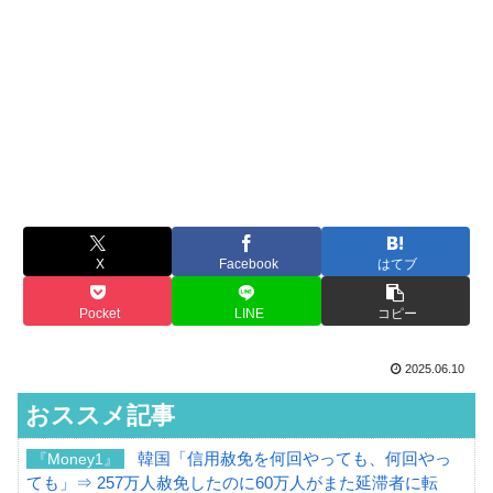
X
Facebook
はてブ
Pocket
LINE
コピー
2025.06.10
おススメ記事
韓国「信用赦免を何回やっても、何回やっ
『Money1』
ても」⇒ 257万人赦免したのに60万人がまた延滞者に転