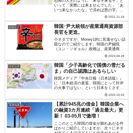
恐怖の大王のように「来るぞ来るぞ」と
いって「実際には来ませんでした」「あ
いつ来なかったな」で済めば恩の字。一
応心積もりだけはしておいた方がいいの
2021.11.16
では……という話です。韓国でインフレ
懸念が深刻になっています。『韓国銀
韓国･尹大統領が産業通商資源部
トピック
行』の予測では本年は消費者...
長官を更迭。
小ネタですが、Money1的に見逃せない話
題なのでご紹介します。韓国の尹錫悦
（ユン・ソギョル）政権は、産業通商資
源部の長官をすげ替えることを決定しま
2023.08.28
した。過去の記事でMoney1でも「尹政権
になってから産業通商資源部のアピール
韓国「少子高齢化で国債の雪だる
トピック
が少なくなった...
ま」の自己認識はあるらしい
韓国メディア『中央日報（日本語版）』
に「日本経済の衰退、韓国にとって対岸
の火事ではない」という日本をくさす記
事が出ました。要約すれば「日本経済の
2020.10.02
停滞がこれからも続くぞ」という大きな
お世話な内容です。同記事で完全に誤っ
【累計945兆の借金】韓国企業へ
基礎知識
ているのは、消費税引き上...
の融資3カ月連続「過去最大」更
新！ 03-05月で激増！
ここのところ韓国の借金が膨れあがる件
ばかりご紹介していますが、次々にネタ
が出てくるのでどうにも仕方がありませ