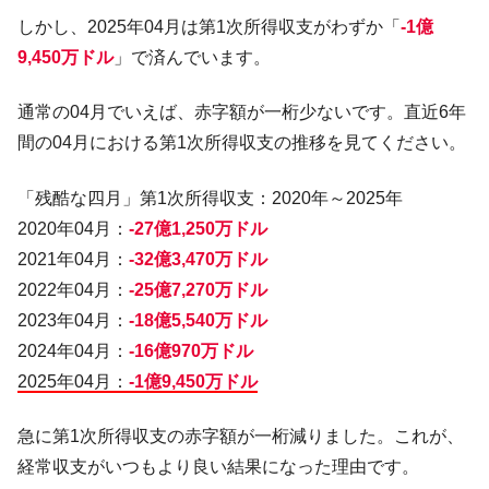
韓国政府「ニセＫ-ブランドを通報しようキ
『Money1』
しかし、2025年04月は第1次所得収支がわずか「
-1億
ャンペーン」⇒ あの名物教授も登場！
9,450万ドル
」で済んでいます。
韓国「橋が落ちました」⇒ 耐久性「なさす
『Money1』
ぎ」では。
通常の04月でいえば、赤字額が一桁少ないです。直近6年
韓国鉄鋼最大手『POSCO』ズブズブ沈む。
『Money1』
間の04月における第1次所得収支の推移を見てください。
営業利益80.2％も減少
米国下院「韓国の公務員個人をターゲット
「残酷な四月」第1次所得収支：2020年～2025年
『Money1』
にぶん殴る法案」提出！⇒ クーパン問題は合衆国企業に対
2020年04月：
-27億1,250万ドル
する差別。許してはおかぬ
2021年04月：
-32億3,470万ドル
韓国ボンクラ政策室長･金容範、株価暴落に
『Money1』
2022年04月：
-25億7,270万ドル
他人事のような発言。
2023年04月：
-18億5,540万ドル
韓国半導体『SKハイニックス』2026年2Qの
『Money1』
2024年04月：
-16億970万ドル
業績「史上最高益」当期純利益は前年同期比13.4倍に。
2025年04月：
-1億9,450万ドル
韓国･加徳島新国際空港「またも暗礁」の危
『Money1』
機 ⇒ 10.7兆では損が出るからできない。
急に第1次所得収支の赤字額が一桁減りました。これが、
【速報】韓国株式市場の暴落・本日07月29
『Money1』
経常収支がいつもより良い結果になった理由です。
日(水)もサイドカー・サーキットブレイカーの二段コンボ