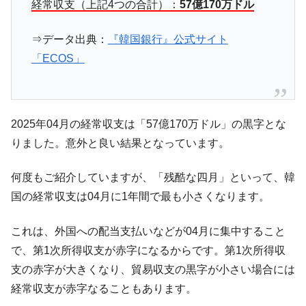
『Money1』
経常収支（上記4つの合計）：
57億170万ドル
韓国型イージス搭載の次世代駆逐艦
『Money1』
「KDDX」1番艦、2032年竣工と公示
⇒データ出典：
『韓国銀行』公式サイト
「ECOS」
【対日本円】ウォン安が急進！ 日米の協調
『Money1』
に韓国がいっちょがみしたのでは。
韓国政府『BYD』車への補助金を全廃 ⇒ 実
『Money1』
は韓国で『BYD』車は売れている。6カ月で対前年同期比
2025年04月の経常収支は「57億170万ドル」の黒字とな
1.9倍！
りました。意外と良い結果となっています。
在韓米国大使スティールが着韓！⇒ さっそ
『Money1』
く空港に詰めかけ「出て行け！」「極右勢力」のプラカー
何度もご紹介していますが、「残酷な四月」といって、韓
ドを掲げる「在韓反米勢力」
国の経常収支は04月に1年間で最も小さくなります。
韓国政府「2035年までに18.4GW規模のAIデ
『Money1』
ータセンター整備」⇒ だから無理だってば。
これは、外国への配当支払いなどが04月に集中すること
JPモルガン「韓国レバレッジETFの清算は
『Money1』
で、第1次所得収支が赤字になるからです。第1次所得収
ほぼ終わった」
支の赤字が大きくなり、貿易収支の黒字が小さい場合には
韓国『国民年金公団』株価暴落で200兆蒸
『Money1』
経常収支が赤字なることもあります。
発。