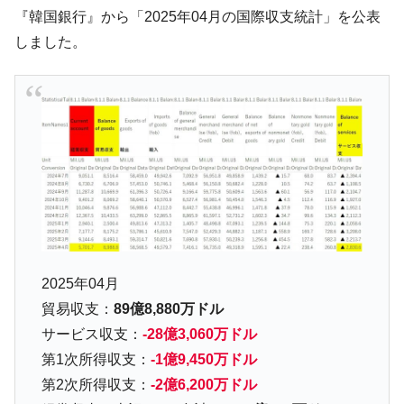
す」⇒「金を経由するドル入手」手段ではないのか？
『韓国銀行』から「2025年04月の国際収支統計」を公表
韓国･外為取引量「1日当たり1,214.4億ド
『Money1』
しました。
ル」まで拡大 ⇒ 海外資金の動きに強く左右される状態
韓国･帰ってきた李在明。李在明を支持しな
『Money1』
い「50.5％」に上昇
韓国大統領府ボンクラ政策室長が告発され
『Money1』
た ⇒ 国家が行った恐るべき株価操作であり、空前の国政壟
断
韓国･警察職員が「丸刈りになって抗議活
『Money1』
動」
中国だけが鉄鋼輸出を異常増加させる ⇒ 中
『Money1』
国の過剰生産が世界を蝕む。
2025年04月
韓国製造業「半導体絶好調」のウラで他業
『Money1』
貿易収支：
89億8,880万ドル
種は全般的「不調」⇒ PSIが示す現況は決して良くない。
サービス収支：
-28億3,060万ドル
【米韓激突案件】韓国消費者院が『クーパ
『Money1』
第1次所得収支：
-1億9,450万ドル
ン』1人当たり賠償10万ウォンを認定 ⇒ 総額3兆7,000億
第2次所得収支：
-2億6,200万ドル
韓国で猛暑。南東部では干ばつ