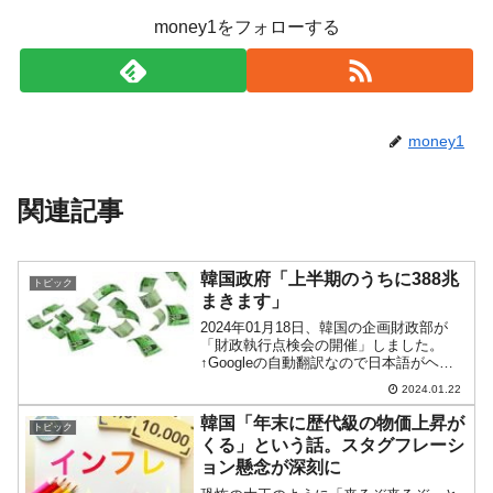
money1をフォローする
money1
関連記事
韓国政府「上半期のうちに388兆
トピック
まきます」
2024年01月18日、韓国の企画財政部が
「財政執行点検会の開催」しました。
↑Googleの自動翻訳なので日本語がヘン
なところがありますがご寛恕ください／
2024.01.22
スクリーンショット景気回復の暖かさを
広げるために全公共部門上半期の迅速執
韓国「年末に歴代級の物価上昇が
トピック
行に総力財政部...
くる」という話。スタグフレーシ
ョン懸念が深刻に