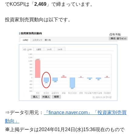
でKOSPIは「
2,469
」で締まっています。
韓国･帰ってきた李在明。李在明を支持しな
『Money1』
い「50.5％」に上昇
投資家別売買動向は以下です。
韓国大統領府ボンクラ政策室長が告発され
『Money1』
た ⇒ 国家が行った恐るべき株価操作であり、空前の国政壟
断
韓国･警察職員が「丸刈りになって抗議活
『Money1』
動」
中国だけが鉄鋼輸出を異常増加させる ⇒ 中
『Money1』
国の過剰生産が世界を蝕む。
韓国製造業「半導体絶好調」のウラで他業
『Money1』
種は全般的「不調」⇒ PSIが示す現況は決して良くない。
【米韓激突案件】韓国消費者院が『クーパ
『Money1』
ン』1人当たり賠償10万ウォンを認定 ⇒ 総額3兆7,000億
⇒データ引用元：
『finance.naver.com』「投資家別売買
韓国で猛暑。南東部では干ばつ
『Money1』
動向」
韓国型イージス搭載の次世代駆逐艦
『Money1』
※
上掲データは2024年01月24日(水)15:36現在のもので
「KDDX」1番艦、2032年竣工と公示