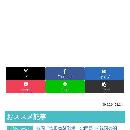
X
Facebook
はてブ
Pocket
LINE
コピー
2024.01.24
おススメ記事
韓国「塩田奴隷労働」の問題 ⇒ 韓国の闇･
『Money1』