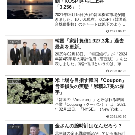
動・KOSPIさらに上昇
「3,256」！
2021年06月15日(火)の韓国株式市場が開
きました。10：01現在、KOSPI（韓国総
合株価指数）のチャートは以下のように
なっています（チャートは
2021.06.15
『Investing.com』より引用）。本日も陽
線で上昇しています。KOSPIは「3,2...
韓国「家計負債1,927.3兆」過去
トピック
最高を更新。
2025年02月18日、『韓国銀行』が「2024
年第4四半期の家計信用（暫定版）」を公
表しました。家計信用というのは、家計
が金融会社から借りた貸し出し金額と、
2025.02.22
カード使用額などの販売信用を合わせた
もの。簡単にいえば、家計が負債（返済
米上場を目指す韓国『Coupon』
トピック
しなければ...
営業損失の実態「累積3.7兆の赤
字」
「韓国の『Amazon』」と呼ばれる韓国
企業『Coupang（クーパン）』は、2021
年02月12日、『NYSE』（New York
Stock Exchangeの略：ニューヨーク証券
2021.02.19
取引所）に上場申請を行いました。↑韓国
の「Amazon」...
金さんの腕時計はなんだろう？
トピック
北朝鮮の金正恩総書記がしている腕時計