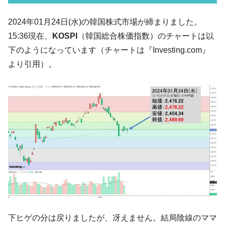
韓国「2026年07月の輸出入」絶好調。半導
『Money1』
2024年01月24日(水)の韓国株式市場が締まりました。
体だけで410億ドル、輸出全体の41％もある
15:36現在、
KOSPI
（韓国総合株価指数）のチャートは以
韓国･李在明「青年層の雇用状況が悪い。せ
『Money1』
下のようになっています（チャートは『Investing.com』
や、若者に起業させよう」⇒ どんな雇用対策だソレ。
より引用）。
【韓国の外貨準備】2026年07月は4,279億ド
『Money1』
ル。外平債の発行「19.4億ドル」
韓国「ここは北朝鮮なのか。選管がサーバ
『Money1』
ーにウソのデータを入力したのは明白だ」
韓国･李在明さっそく不動産対策で浅薄な発
『Money1』
言。
韓国は「中国と同じく」投資に不適格な国
『Money1』
だ。
『韓国銀行』が「金の保有量を増やしま
『Money1』
す」⇒「金を経由するドル入手」手段ではないのか？
韓国･外為取引量「1日当たり1,214.4億ド
『Money1』
下ヒゲの分は戻りましたが、冴えません。結局陰線のママ
ル」まで拡大 ⇒ 海外資金の動きに強く左右される状態