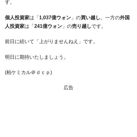
す。
【対日本円】ウォン安が急進！ 日米の協調
『Money1』
に韓国がいっちょがみしたのでは。
個人投資家
は「
1,037億ウォン
」の
買い越し
。一方の
外国
韓国政府『BYD』車への補助金を全廃 ⇒ 実
『Money1』
人投資家
は「
241億ウォン
」の
売り越し
です。
は韓国で『BYD』車は売れている。6カ月で対前年同期比
1.9倍！
前日に続いて「上がりませんねえ」です。
在韓米国大使スティールが着韓！⇒ さっそ
『Money1』
く空港に詰めかけ「出て行け！」「極右勢力」のプラカー
明日に期待いたしましょう。
ドを掲げる「在韓反米勢力」
韓国政府「2035年までに18.4GW規模のAIデ
『Money1』
(柏ケミカル＠ｄｃｐ)
ータセンター整備」⇒ だから無理だってば。
JPモルガン「韓国レバレッジETFの清算は
『Money1』
広告
ほぼ終わった」
韓国『国民年金公団』株価暴落で200兆蒸
『Money1』
発。
韓国政府「ニセＫ-ブランドを通報しようキ
『Money1』
ャンペーン」⇒ あの名物教授も登場！