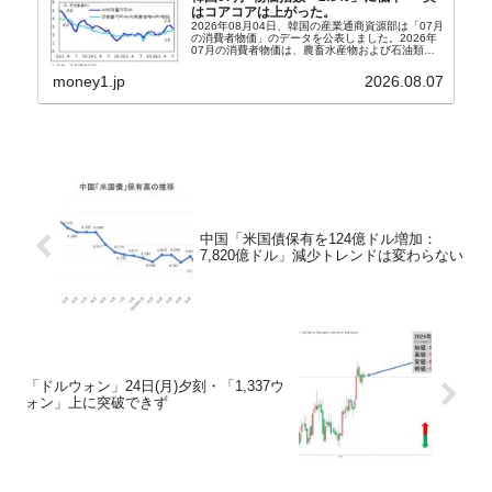
はコアコアは上がった。
2026年08月04日、韓国の産業通商資源部は「07月
の消費者物価」のデータを公表しました。2026年
07月の消費者物価は、農畜水産物および石油類の
上昇率が鈍化したことなどにより、前年同月比
2.8％上昇（06月は3.2％）となり、上昇率は前...
money1.jp
2026.08.07
中国「米国債保有を124億ドル増加：
7,820億ドル」減少トレンドは変わらない
「ドルウォン」24日(月)夕刻・「1,337ウ
ォン」上に突破できず