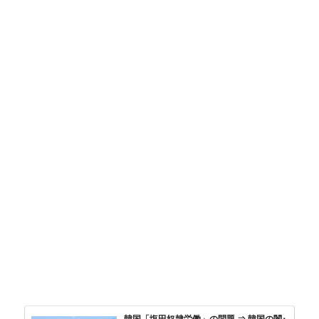
韓国「塩田奴隷労働」の問題 ⇒ 韓国の闇･