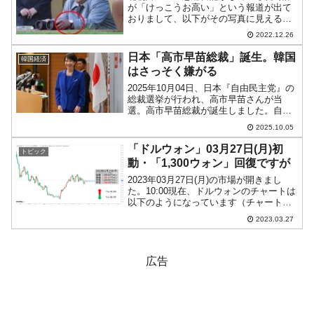
が「けっこうお高い」という報道が出て
おりまして、以下がその写真に見える腕
時計なのですが……。筆者にはとんとこ
2022.12.26
ちらの方面の知識がないので、腕時計に
ついて異様に詳しい知人に聞いたとこ
日本「高市早苗総裁」誕生。韓国
韓国経済
ろ……。①ラグ（ベルトを止...
はさっそく嫌がる
2025年10月04日、日本『自由民主党』の
総裁選挙が行われ、高市早苗さんが当
選。高市早苗総裁が誕生しました。自民
党にとっては初の女性総裁であり、日本
2025.10.05
の憲政史上初の女性首相が誕生する流れ
となりました（次の臨時国会で首相指名
「ドルウォン」03月27日(月)初
トピック
を受ける予定）。「...
動・「1,300ウォン」回復ですが
2023年03月27日(月)の市場が開きまし
た。10:00現在、ドルウォンのチャートは
以下のようになっています（チャートは
『Investing.com』より引用）。前日は大
2023.03.27
きく上が削られて(笑)、本日はそれを受け
てのスタートです。現在のとこ...
広告