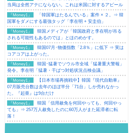
当局は全然アテにならない。これは米国に対するアピール
「韓国軍はたるんでいる」案件 × ２。⇒ 韓
『Money1』
国軍をダメにする最強タッグ「李在明 + 安圭伯」
韓国メディアが「韓国政府と李在明が吊る
『Money1』
される可能性もあるのでは」とほのめかす。
韓国07月･物価指数「2.8％」に低下 ⇒ 実は
『Money1』
コアコアは上がった。
韓国･猛暑でソウル市全域「猛暑重大警報」
『Money1』
発令。李在明「猛暑・干ばつ対処状況点検会議」
【日本市場再挑戦中】韓国『現代自動車』
『Money1』
07月販売台数は去年のほぼ半分「71台」しか売れなかっ
た。『起亜』は9台だけ
韓国「信用赦免を何回やっても、何回やっ
『Money1』
ても」⇒ 257万人赦免したのに60万人がまた延滞者に転
落！
韓国K9専用砲弾･装薬自動供給装甲車両･珍
『Money1』
兵器「K10」が改良に乗り出す。