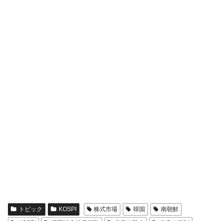
全て勝つといくら？ 競馬GI競走で勝利騎手がもら
Fact1
える賞金とは？
平成仮面ライダーの意外すぎるモチーフとは？
Fact1
発表から2日で大崩壊、鳴かず飛ばずに終わりそう
Fact1
なスーパーリーグとは？
日本人マスターズ挑戦の歴史。松山以前に最高位
Fact1
だった選手とは？
甲子園通算本塁打、最多の清原に次いで多く打っ
Fact1
ている意外な選手とは？
セレクトセールの高額取引馬が稼いだ金額とは？
Fact1
トピック
KOSPI
株式市場
韓国
南朝鮮