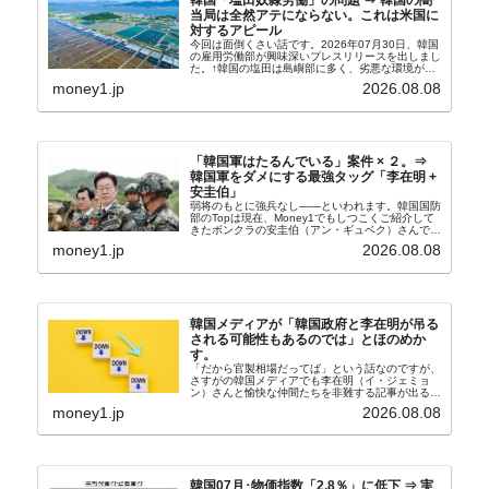
当局は全然アテにならない。これは米国に
対するアピール
今回は面倒くさい話です。2026年07月30日、韓国
の雇用労働部が興味深いプレスリリースを出しまし
た。↑韓国の塩田は島嶼部に多く、劣悪な環境が一
般に見られることが少ないため、事件の発覚を妨げ
money1.jp
2026.08.08
たといわれます（後述）。これは、いわゆる「塩田
奴隷...
「韓国軍はたるんでいる」案件 × ２。⇒
韓国軍をダメにする最強タッグ「李在明 +
安圭伯」
弱将のもとに強兵なし――といわれます。韓国国防
部のTopは現在、Money1でもしつこくご紹介して
きたボンクラの安圭伯（アン・ギュベク）さんで
す。↑経済的無知蒙昧な李在明（イ・ジェミョン）
money1.jp
2026.08.08
さんと「韓国初の文官上がり」の国防部長官安圭伯
（アン...
韓国メディアが「韓国政府と李在明が吊る
される可能性もあるのでは」とほのめか
す。
「だから官製相場だってば」という話なのですが、
さすがの韓国メディアでも李在明（イ・ジェミョ
ン）さんと愉快な仲間たちを非難する記事が出るよ
うになっています。もちろん株価の暴落についてで
money1.jp
2026.08.08
『朝鮮日報』に面白い記事が出ています。「東西南
北」というコ...
韓国07月･物価指数「2.8％」に低下 ⇒ 実