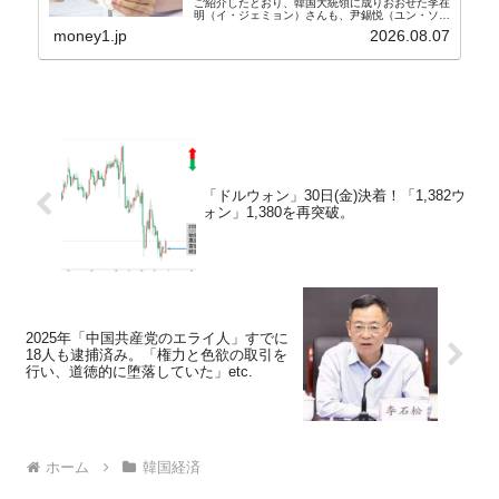
ご紹介したとおり、韓国大統領に成りおおせた李在
明（イ・ジェミョン）さんも、尹錫悦（ユン・ソギ
ョル）前政権が行った――「新出発基金」をバッド
money1.jp
2026.08.07
バンクにして不良債権の買い取りを行い、分割償還
や元利減免...
「ドルウォン」30日(金)決着！「1,382ウ
ォン」1,380を再突破。
2025年「中国共産党のエライ人」すでに
18人も逮捕済み。「権力と色欲の取引を
行い、道徳的に堕落していた」etc.
ホーム
韓国経済