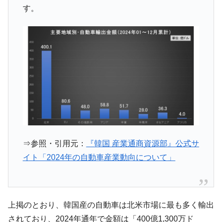
す。
中国だけが鉄鋼輸出を異常増加させる ⇒ 中
『Money1』
国の過剰生産が世界を蝕む。
韓国製造業「半導体絶好調」のウラで他業
『Money1』
種は全般的「不調」⇒ PSIが示す現況は決して良くない。
【米韓激突案件】韓国消費者院が『クーパ
『Money1』
ン』1人当たり賠償10万ウォンを認定 ⇒ 総額3兆7,000億
韓国で猛暑。南東部では干ばつ
『Money1』
韓国型イージス搭載の次世代駆逐艦
『Money1』
「KDDX」1番艦、2032年竣工と公示
【対日本円】ウォン安が急進！ 日米の協調
『Money1』
⇒参照・引用元：
『韓国 産業通商資源部』公式サ
に韓国がいっちょがみしたのでは。
イト「2024年の自動車産業動向について」
韓国政府『BYD』車への補助金を全廃 ⇒ 実
『Money1』
は韓国で『BYD』車は売れている。6カ月で対前年同期比
1.9倍！
在韓米国大使スティールが着韓！⇒ さっそ
『Money1』
上掲のとおり、韓国産の自動車は北米市場に最も多く輸出
く空港に詰めかけ「出て行け！」「極右勢力」のプラカー
されており、2024年通年で金額は「400億1,300万ド