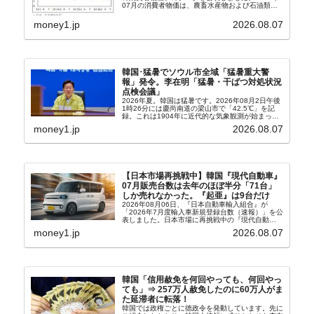
07月の消費者物価は、農畜水産物および石油類の
上昇率が鈍化したことなどにより、前年同月比
2.8％上昇（06月は3.2％）となり、上昇率は前...
money1.jp
2026.08.07
韓国･猛暑でソウル市全域「猛暑重大警
報」発令。李在明「猛暑・干ばつ対処状況
点検会議」
2026年夏。韓国は猛暑です。2026年08月2日午後
1時26分には慶尚南道の梁山市で「42.5℃」を記
録。これは1904年に近代的な気象観測が始まって
以来の韓国史上最高気温です。08月04日には、ソ
money1.jp
2026.08.07
ウル市全域への「猛暑重大警報」が発令され...
【日本市場再挑戦中】韓国『現代自動車』
07月販売台数は去年のほぼ半分「71台」
しか売れなかった。『起亜』は9台だけ
2026年08月06日、『日本自動車輸入組合』が
「2026年7月度輸入車新規登録台数（速報）」を公
表しました。日本市場に再挑戦中の『現代自動
車』、また日本市場を攻略したい『BYD』の販売
money1.jp
2026.08.07
台数はこの中に捉えられているはずです。先月から
は韓国の...
韓国「信用赦免を何回やっても、何回やっ
ても」⇒ 257万人赦免したのに60万人がま
た延滞者に転落！
韓国では政権ごとに徳政令を発動しています。先に