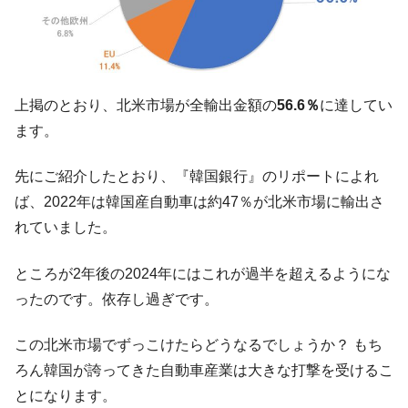
他人事のような発言。
韓国半導体『SKハイニックス』2026年2Qの
『Money1』
業績「史上最高益」当期純利益は前年同期比13.4倍に。
韓国･加徳島新国際空港「またも暗礁」の危
『Money1』
上掲のとおり、北米市場が全輸出金額の
56.6％
に達してい
機 ⇒ 10.7兆では損が出るからできない。
ます。
【速報】韓国株式市場の暴落・本日07月29
『Money1』
日(水)もサイドカー・サーキットブレイカーの二段コンボ
先にご紹介したとおり、『韓国銀行』のリポートによれ
発動！
ば、2022年は韓国産自動車は約47％が北米市場に輸出さ
IT産業は人を雇用する効果は低い。全産業の
『Money1』
れていました。
半分未満しか雇用を生まない
日本の誇る海洋資源調査船『白嶺』は先進技術の
Fact1
ところが2年後の2024年にはこれが過半を超えるようにな
塊！
ったのです。依存し過ぎです。
夏の甲子園、優勝校を最も多く輩出している都道
Fact1
府県とは？
この北米市場でずっこけたらどうなるでしょうか？ もち
今話題の「楽天ライオンズ」とは？
ろん韓国が誇ってきた自動車産業は大きな打撃を受けるこ
Fact1
とになります。
奇跡の毛色「白毛馬」とは？
Fact1