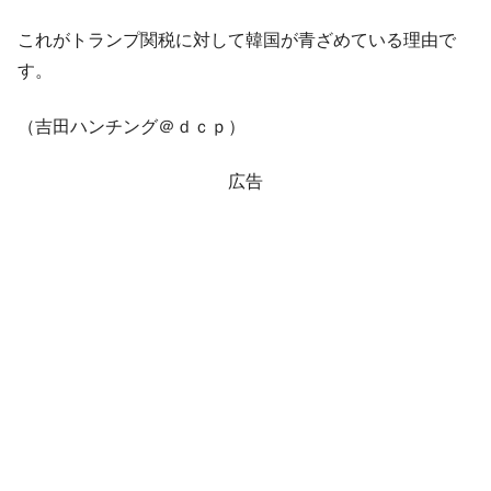
全て勝つといくら？ 競馬GI競走で勝利騎手がもら
Fact1
これがトランプ関税に対して韓国が青ざめている理由で
える賞金とは？
す。
平成仮面ライダーの意外すぎるモチーフとは？
Fact1
発表から2日で大崩壊、鳴かず飛ばずに終わりそう
Fact1
（吉田ハンチング＠ｄｃｐ）
なスーパーリーグとは？
広告
日本人マスターズ挑戦の歴史。松山以前に最高位
Fact1
だった選手とは？
甲子園通算本塁打、最多の清原に次いで多く打っ
Fact1
ている意外な選手とは？
セレクトセールの高額取引馬が稼いだ金額とは？
Fact1