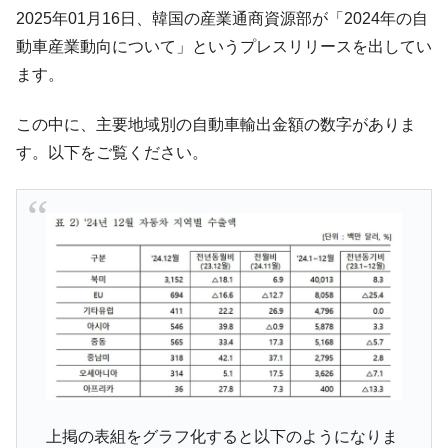
韓国「ここは北朝鮮なのか。選管がサーバ
『Money1』
2025年01月16日、韓国の産業通商資源部が「2024年の自
ーにウソのデータを入力したのは明白だ」
動車産業動向について」というプレスリリースを出してい
韓国･李在明さっそく不動産対策で浅薄な発
『Money1』
ます。
言。
韓国は「中国と同じく」投資に不適格な国
『Money1』
この中に、主要地域別の自動車輸出金額の数字がありま
だ。
す。以下をご覧ください。
『韓国銀行』が「金の保有量を増やしま
『Money1』
す」⇒「金を経由するドル入手」手段ではないのか？
韓国･外為取引量「1日当たり1,214.4億ド
『Money1』
ル」まで拡大 ⇒ 海外資金の動きに強く左右される状態
韓国･帰ってきた李在明。李在明を支持しな
『Money1』
い「50.5％」に上昇
韓国大統領府ボンクラ政策室長が告発され
『Money1』
た ⇒ 国家が行った恐るべき株価操作であり、空前の国政壟
断
韓国･警察職員が「丸刈りになって抗議活
『Money1』
上掲の表組をグラフ化すると以下のようになりま
動」