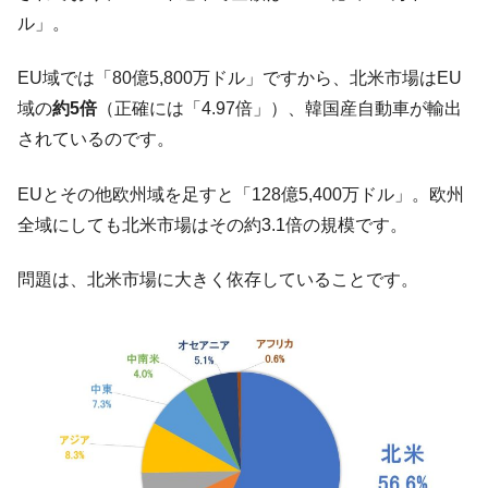
ドを掲げる「在韓反米勢力」
ル」。
韓国政府「2035年までに18.4GW規模のAIデ
『Money1』
ータセンター整備」⇒ だから無理だってば。
EU域では「80億5,800万ドル」ですから、北米市場はEU
JPモルガン「韓国レバレッジETFの清算は
『Money1』
域の
約5倍
（正確には「4.97倍」）、韓国産自動車が輸出
ほぼ終わった」
されているのです。
韓国『国民年金公団』株価暴落で200兆蒸
『Money1』
発。
EUとその他欧州域を足すと「128億5,400万ドル」。欧州
韓国政府「ニセＫ-ブランドを通報しようキ
『Money1』
全域にしても北米市場はその約3.1倍の規模です。
ャンペーン」⇒ あの名物教授も登場！
問題は、北米市場に大きく依存していることです。
韓国「橋が落ちました」⇒ 耐久性「なさす
『Money1』
ぎ」では。
韓国鉄鋼最大手『POSCO』ズブズブ沈む。
『Money1』
営業利益80.2％も減少
米国下院「韓国の公務員個人をターゲット
『Money1』
にぶん殴る法案」提出！⇒ クーパン問題は合衆国企業に対
する差別。許してはおかぬ
韓国ボンクラ政策室長･金容範、株価暴落に
『Money1』