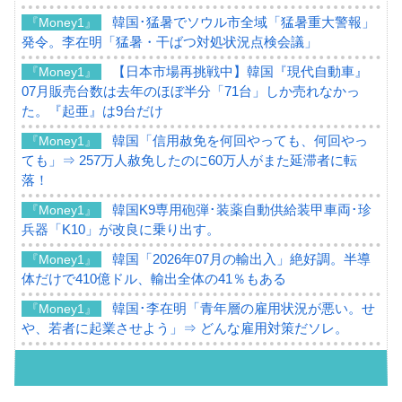
韓国･猛暑でソウル市全域「猛暑重大警報」
『Money1』
発令。李在明「猛暑・干ばつ対処状況点検会議」
【日本市場再挑戦中】韓国『現代自動車』
『Money1』
07月販売台数は去年のほぼ半分「71台」しか売れなかっ
た。『起亜』は9台だけ
韓国「信用赦免を何回やっても、何回やっ
『Money1』
ても」⇒ 257万人赦免したのに60万人がまた延滞者に転
落！
韓国K9専用砲弾･装薬自動供給装甲車両･珍
『Money1』
兵器「K10」が改良に乗り出す。
韓国「2026年07月の輸出入」絶好調。半導
『Money1』
体だけで410億ドル、輸出全体の41％もある
韓国･李在明「青年層の雇用状況が悪い。せ
『Money1』
や、若者に起業させよう」⇒ どんな雇用対策だソレ。
【韓国の外貨準備】2026年07月は4,279億ド
『Money1』
ル。外平債の発行「19.4億ドル」