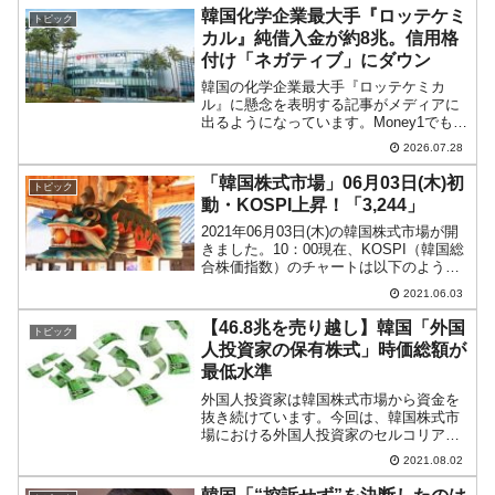
まりましたが現在のところ陰線です。
韓国化学企業最大手『ロッテケミ
トピック
KOS...
カル』純借入金が約8兆。信用格
付け「ネガティブ」にダウン
韓国の化学企業最大手『ロッテケミカ
ル』に懸念を表明する記事がメディアに
出るようになっています。Money1でも先
にご紹介したとおり、2024年にはコベナ
2026.07.28
ント・ブリーチ（Covenant Breach：財
務特約違反）を発生させて※「ロッテグ
「韓国株式市場」06月03日(木)初
トピック
ル...
動・KOSPI上昇！「3,244」
2021年06月03日(木)の韓国株式市場が開
きました。10：00現在、KOSPI（韓国総
合株価指数）のチャートは以下のように
なっています（チャートは
2021.06.03
『Investing.com』より引用）。KOSPIは
上昇しています。ローソク足の実体線
【46.8兆を売り越し】韓国「外国
トピック
で...
人投資家の保有株式」時価総額が
最低水準
外国人投資家は韓国株式市場から資金を
抜き続けています。今回は、韓国株式市
場における外国人投資家のセルコリア
（韓国売り）がいかに凄まじいものかを
2021.08.02
示すデータをご紹介します。「韓国取引
所」によれば、2020年02月24日、韓国株