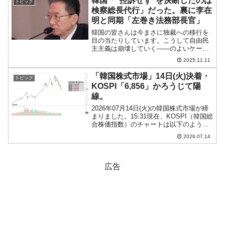
韓国「“控訴せず”を決断したのは
トピック
式市場において外国...
検察総長代行」だった。裏に李在
明と同期「左巻き法務部長官」
韓国の皆さんは今まさに独裁への移行を
目の当たりしています。こうして自由民
主主義は崩壊していく――のよいケース
スタディーになっているのです。先にご
2025.11.11
紹介した、韓国大統領に成りおおせた李
在明（イ・ジェミョン）さんにつながる
「韓国株式市場」14日(火)決着・
トピック
「大庄洞テジャンドン開発...
KOSPI「6,856」かろうじて陽
線。
2026年07月14日(火)の韓国株式市場が締
まりました。15:31現在、KOSPI（韓国総
合株価指数）のチャートは以下のように
なっています（チャートは
2026.07.14
『Investing.com』より引用）。なんとか
陽線になりましたが、いまだ7,000よ...
広告