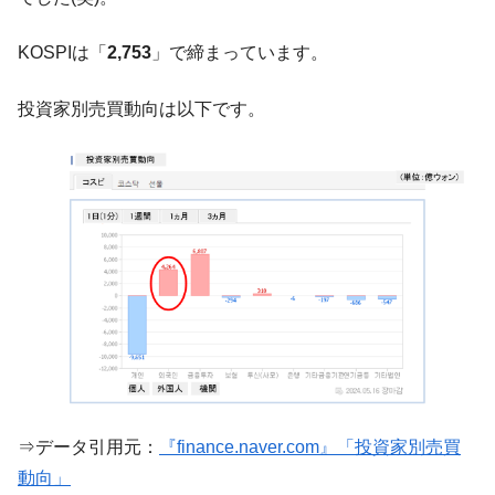
『Money1』
い「50.5％」に上昇
KOSPIは「
2,753
」で締まっています。
韓国大統領府ボンクラ政策室長が告発され
『Money1』
た ⇒ 国家が行った恐るべき株価操作であり、空前の国政壟
投資家別売買動向は以下です。
断
韓国･警察職員が「丸刈りになって抗議活
『Money1』
動」
中国だけが鉄鋼輸出を異常増加させる ⇒ 中
『Money1』
国の過剰生産が世界を蝕む。
韓国製造業「半導体絶好調」のウラで他業
『Money1』
種は全般的「不調」⇒ PSIが示す現況は決して良くない。
【米韓激突案件】韓国消費者院が『クーパ
『Money1』
ン』1人当たり賠償10万ウォンを認定 ⇒ 総額3兆7,000億
韓国で猛暑。南東部では干ばつ
『Money1』
韓国型イージス搭載の次世代駆逐艦
『Money1』
⇒データ引用元：
『finance.naver.com』「投資家別売買
「KDDX」1番艦、2032年竣工と公示
動向」
【対日本円】ウォン安が急進！ 日米の協調
『Money1』