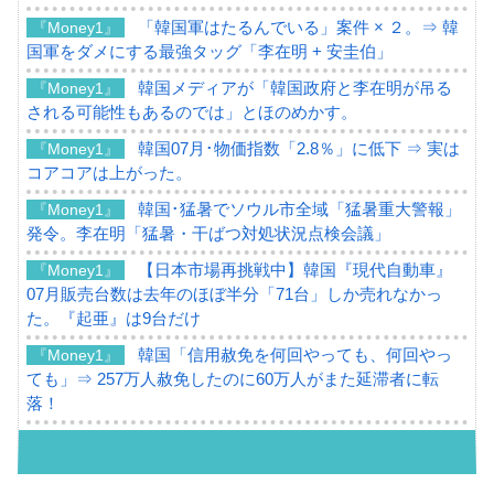
「韓国軍はたるんでいる」案件 × ２。⇒ 韓
『Money1』
国軍をダメにする最強タッグ「李在明 + 安圭伯」
韓国メディアが「韓国政府と李在明が吊る
『Money1』
される可能性もあるのでは」とほのめかす。
韓国07月･物価指数「2.8％」に低下 ⇒ 実は
『Money1』
コアコアは上がった。
韓国･猛暑でソウル市全域「猛暑重大警報」
『Money1』
発令。李在明「猛暑・干ばつ対処状況点検会議」
【日本市場再挑戦中】韓国『現代自動車』
『Money1』
07月販売台数は去年のほぼ半分「71台」しか売れなかっ
た。『起亜』は9台だけ
韓国「信用赦免を何回やっても、何回やっ
『Money1』
ても」⇒ 257万人赦免したのに60万人がまた延滞者に転
落！
韓国K9専用砲弾･装薬自動供給装甲車両･珍
『Money1』
兵器「K10」が改良に乗り出す。