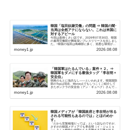
韓国「塩田奴隷労働」の問題 ⇒ 韓国の闇･
当局は全然アテにならない。これは米国に
対するアピール
今回は面倒くさい話です。2026年07月30日、韓国
の雇用労働部が興味深いプレスリリースを出しまし
た。↑韓国の塩田は島嶼部に多く、劣悪な環境が一
般に見られることが少ないため、事件の発覚を妨げ
money1.jp
2026.08.08
たといわれます（後述）。これは、いわゆる「塩田
奴隷...
「韓国軍はたるんでいる」案件 × ２。⇒
韓国軍をダメにする最強タッグ「李在明 +
安圭伯」
弱将のもとに強兵なし――といわれます。韓国国防
部のTopは現在、Money1でもしつこくご紹介して
きたボンクラの安圭伯（アン・ギュベク）さんで
す。↑経済的無知蒙昧な李在明（イ・ジェミョン）
money1.jp
2026.08.08
さんと「韓国初の文官上がり」の国防部長官安圭伯
（アン...
韓国メディアが「韓国政府と李在明が吊る
される可能性もあるのでは」とほのめか
す。
「だから官製相場だってば」という話なのですが、
さすがの韓国メディアでも李在明（イ・ジェミョ
ン）さんと愉快な仲間たちを非難する記事が出るよ