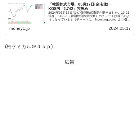
「韓国株式市場」05月17日(金)初動・
KOSPI「2,742」穴埋め！
韓国鉄鋼最大手『POSCO』ズブズブ沈む。
『Money1』
2024年05月17日(金)の韓国株式市場が開きました。10:02
営業利益80.2％も減少
現在、KOSPI（韓国総合株価指数）のチャートは以下のよ
うになっています（チャートは『Investing.com』より引
用）。陰線で下落しています。KOSPIは「2,742」...
米国下院「韓国の公務員個人をターゲット
『Money1』
money1.jp
2024.05.17
にぶん殴る法案」提出！⇒ クーパン問題は合衆国企業に対
する差別。許してはおかぬ
(柏ケミカル＠ｄｃｐ)
韓国ボンクラ政策室長･金容範、株価暴落に
『Money1』
他人事のような発言。
広告
韓国半導体『SKハイニックス』2026年2Qの
『Money1』
業績「史上最高益」当期純利益は前年同期比13.4倍に。
日本の誇る海洋資源調査船『白嶺』は先進技術の
Fact1
塊！
夏の甲子園、優勝校を最も多く輩出している都道
Fact1
府県とは？
今話題の「楽天ライオンズ」とは？
Fact1
奇跡の毛色「白毛馬」とは？
Fact1