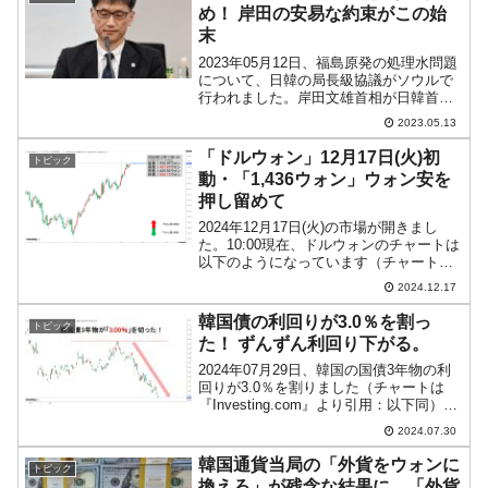
め！ 岸田の安易な約束がこの始
末
2023年05月12日、福島原発の処理水問題
について、日韓の局長級協議がソウルで
行われました。岸田文雄首相が日韓首脳
会談の結果、「韓国の視察団を受け入れ
2023.05.13
る」と約束した結果です。これによっ
て、韓国は「独自の検証ができる」など
「ドルウォン」12月17日(火)初
トピック
と「解釈」し、詳細...
動・「1,436ウォン」ウォン安を
押し留めて
2024年12月17日(火)の市場が開きまし
た。10:00現在、ドルウォンのチャートは
以下のようになっています（チャートは
『Investing.com』より引用）。これから
2024.12.17
ローソク足の調整が入るかもしれません
が、前日は薄いながらも陽線になり...
韓国債の利回りが3.0％を割っ
トピック
た！ ずんずん利回り下がる。
2024年07月29日、韓国の国債3年物の利
回りが3.0％を割りました（チャートは
『Investing.com』より引用：以下同）。
以下をご覧ください。※韓国の場合は
2024.07.30
「10年物」ではなく、最も枚数の多い3年
物を基準に考えます。これは韓国メデ...
韓国通貨当局の「外貨をウォンに
トピック
換えろ」が残念な結果に。「外貨