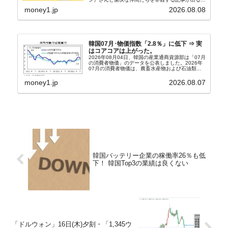
うになっています。もちろん株価の暴落についてで
money1.jp
2026.08.08
『朝鮮日報』に面白い記事が出ています。「東西南
北」というコ...
韓国07月･物価指数「2.8％」に低下 ⇒ 実
はコアコアは上がった。
2026年08月04日、韓国の産業通商資源部は「07月
の消費者物価」のデータを公表しました。2026年
07月の消費者物価は、農畜水産物および石油類の
上昇率が鈍化したことなどにより、前年同月比
2.8％上昇（06月は3.2％）となり、上昇率は前...
money1.jp
2026.08.07
韓国バッテリー企業の稼働率26％も低
下！ 韓国Top3の業績は良くない
「ドルウォン」16日(木)夕刻・「1,345ウ