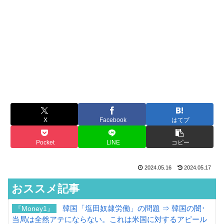
X
Facebook
はてブ
Pocket
LINE
コピー
2024.05.16
2024.05.17
おススメ記事
韓国「塩田奴隷労働」の問題 ⇒ 韓国の闇･
『Money1』
当局は全然アテにならない。これは米国に対するアピール