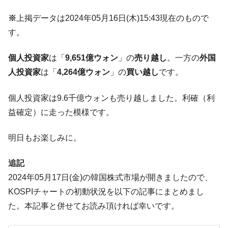
に韓国がいっちょがみしたのでは。
※
上掲データは2024年05月16日(木)15:43現在のもので
韓国政府『BYD』車への補助金を全廃 ⇒ 実
『Money1』
す。
は韓国で『BYD』車は売れている。6カ月で対前年同期比
1.9倍！
個人投資家
は「
9,651億ウォン
」の
売り越し
。一方の
外国
在韓米国大使スティールが着韓！⇒ さっそ
『Money1』
人投資家
は「
4,264億ウォン
」の
買い越し
です。
く空港に詰めかけ「出て行け！」「極右勢力」のプラカー
ドを掲げる「在韓反米勢力」
個人投資家は9.6千億ウォンも売り越しました。利確（利
韓国政府「2035年までに18.4GW規模のAIデ
『Money1』
益確定）に走った模様です。
ータセンター整備」⇒ だから無理だってば。
JPモルガン「韓国レバレッジETFの清算は
『Money1』
明日もお楽しみに。
ほぼ終わった」
韓国『国民年金公団』株価暴落で200兆蒸
『Money1』
追記
発。
2024年05月17日(金)の韓国株式市場が開きましたので、
韓国政府「ニセＫ-ブランドを通報しようキ
『Money1』
KOSPIチャートの初動状況を以下の記事にまとめまし
ャンペーン」⇒ あの名物教授も登場！
た。本記事と併せてお読み頂ければ幸いです。
韓国「橋が落ちました」⇒ 耐久性「なさす
『Money1』
ぎ」では。