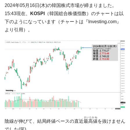
韓国「2026年07月の輸出入」絶好調。半導
『Money1』
2024年05月16日(木)の韓国株式市場が締まりました。
体だけで410億ドル、輸出全体の41％もある
15:43現在、
KOSPI
（韓国総合株価指数）のチャートは以
韓国･李在明「青年層の雇用状況が悪い。せ
『Money1』
下のようになっています（チャートは『Investing.com』
や、若者に起業させよう」⇒ どんな雇用対策だソレ。
より引用）。
【韓国の外貨準備】2026年07月は4,279億ド
『Money1』
ル。外平債の発行「19.4億ドル」
韓国「ここは北朝鮮なのか。選管がサーバ
『Money1』
ーにウソのデータを入力したのは明白だ」
韓国･李在明さっそく不動産対策で浅薄な発
『Money1』
言。
韓国は「中国と同じく」投資に不適格な国
『Money1』
だ。
『韓国銀行』が「金の保有量を増やしま
『Money1』
す」⇒「金を経由するドル入手」手段ではないのか？
韓国･外為取引量「1日当たり1,214.4億ド
『Money1』
さいたかね
ル」まで拡大 ⇒ 海外資金の動きに強く左右される状態
陰線が伸びて、結局終値ベースの直近
最高値
を抜けません
でした(笑)。
韓国･帰ってきた李在明。李在明を支持しな