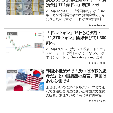
預金は17.1億ドル」増加⇒ 米ド
ルは19.6億ドル増えた。
2025年12月30日、『韓国銀行』が「2025
年11月の韓国居住者の外貨預金動向」を
公表したのですが、これが大変に興味深
い結果となっています。件 名：2025年11
2026.01.02
月中の居住者外貨預金動向□2025年11月
末現在、外国為替銀行の居住者外貨...
「ドルウォン」16日(火)夕刻・
トピック
「1,378ウォン」陰線伸びて1,380
割れ。
2025年09月16日(火)15:30現在、ドルウォ
ンのチャートは以下のようになっていま
す（チャートは『Investing.com』より引
用）。陰線が伸びて1,380が割れました。
2025.09.16
現在のところ「1ドル＝1,378ウォン」近
辺の攻防となってい...
韓国外相が米で「反中は冷戦的思
韓国経済
考だ」と中国擁護の発言。韓国は
あちら側です
よせばいいのにアイドルグループまで連
れて国連総会演説に赴いた韓国の文在寅
大統領。無理スジの「南北朝鮮終戦協定
の締結」を演説に取り入れ、協力してく
2021.09.23
れるように世界に訴えました。（前略）
文大統領は「朝鮮半島終戦宣言のために
国際社会が力を合わせてく...