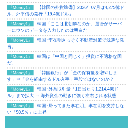
【韓国の外貨準備】2026年07月は4,279億ド
『Money1』
ル。外平債の発行「19.4億ドル」
韓国「ここは北朝鮮なのか。選管がサーバ
『Money1』
ーにウソのデータを入力したのは明白だ」
韓国･李在明さっそく不動産対策で浅薄な発
『Money1』
言。
韓国は「中国と同じく」投資に不適格な国
『Money1』
だ。
『韓国銀行』が「金の保有量を増やしま
『Money1』
す」⇒「金を経由するドル入手」手段ではないのか？
韓国･外為取引量「1日当たり1,214.4億ド
『Money1』
ル」まで拡大 ⇒ 海外資金の動きに強く左右される状態
韓国･帰ってきた李在明。李在明を支持しな
『Money1』
い「50.5％」に上昇
韓国大統領府ボンクラ政策室長が告発され
『Money1』
た ⇒ 国家が行った恐るべき株価操作であり、空前の国政壟