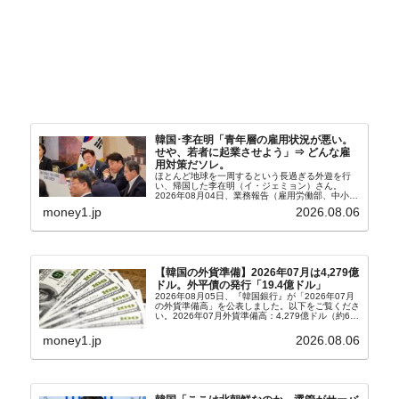
韓国･李在明「青年層の雇用状況が悪い。
せや、若者に起業させよう」⇒ どんな雇
用対策だソレ。
ほとんど地球を一周するという長過ぎる外遊を行
い、帰国した李在明（イ・ジェミョン）さん。
2026年08月04日、業務報告（雇用労働部、中小ベ
ンチャー企業部、公正取引委員会）を主催。この席
money1.jp
2026.08.06
上、韓国大統領に成りおおせた李在明（イ・ジェミ
ョン）さん...
【韓国の外貨準備】2026年07月は4,279億
ドル。外平債の発行「19.4億ドル」
2026年08月05日、『韓国銀行』が「2026年07月
の外貨準備高」を公表しました。以下をご覧くださ
い。2026年07月外貨準備高：4,279億ドル（約67
兆4,456億円）※前月比：+6億ドル＜＜内訳＞＞
⇒Securities：3,80...
money1.jp
2026.08.06