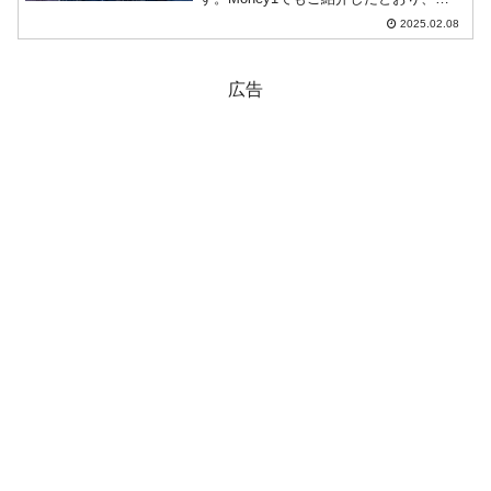
2025年02月03日、ソウル中央高裁で『サ
2025.02.08
ムスン電子』の李在鎔（イ・ジェヨン）
会長に無罪判決が下されました。↑第一審
に続き二審で...
広告