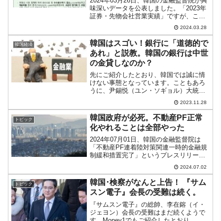
2024年03月26日、韓国の金融監督院が興
味深いデータを公表しました。「2023年
証券・先物会社営業実績」ですが、これ
によると証券会社60社の当期純利益は「3
2024.03.28
兆5,569億ウォン」となっています（これ
は一部の証券会社で発生した一時的な配
韓国はスゴい！銀行に「道徳的で
韓国経済
当...
あれ」と説教。韓国の銀行は中世
の金貸しなのか？
先にご紹介したとおり、韓国では誠に情
けない事態となっています。こともあろ
うに、尹錫悦（ユン・ソギョル）大統領
自身が先頭に立って「銀行は金利上昇で
2023.11.28
儲けてけしからん」という主旨の発言を
行い、銀行を非難する風潮が醸成されて
韓国政府が必死。不動産PF正常
トピック
います。どこが自由資本主...
化やれることは全部やった
2024年07月01日、韓国の金融監督院は
「不動産PF連着陸対策関連一時的金融規
制緩和措置完了」というプレスリリース
を出しました。「軟着陸対策」というタ
2024.07.02
イトルからして面白いのですが……↑自動
翻訳なので日本語がヘンなところがあり
韓国･検察がなんと上告！ 『サム
トピック
ますがご寛恕く...
スン電子』会長の受難は続く。
『サムスン電子』の総帥、李在鎔（イ・
ジェヨン）会長の受難はまだ続くようで
す。Money1でもご紹介したとおり、