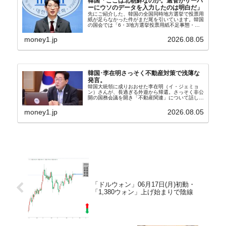
韓国「ここは北朝鮮なのか。選管がサーバ
ーにウソのデータを入力したのは明白だ」
先にご紹介した、韓国の全国同時地方選挙で投票用
紙が足らなかった件がまだ尾を引いています。韓国
の国会では「6・3地方選挙投票用紙不足事態・国
政調査特別委員会」が設けられ、調査を続けていま
す。『国民の力』の朱晋佑（チュ・ジヌ）議員はそ
money1.jp
2026.08.05
の委員の一...
韓国･李在明さっそく不動産対策で浅薄な
発言。
韓国大統領に成りおおせた李在明（イ・ジェミョ
ン）さんが、長過ぎる外遊から帰還。さっそく非公
開の国務会議を開き「不動産関連」について話し合
った模様です。韓国の大統領にとって、不動産価格
が異常に上昇しているのは国民から総スカンを喰う
money1.jp
2026.08.05
要因になりま...
「ドルウォン」06月17日(月)初動・
「1,380ウォン」上げ始まりで陰線