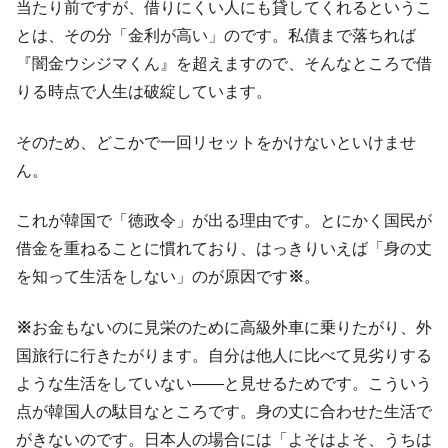
当たり前ですが、借りにくい人にも貸してくれるというこ
在韓米国大使スティールが着韓！⇒ さっそ
『Money1』
とは、その分「金利が高い」のです。私債まで落ちれば
く空港に詰めかけ「出て行け！」「極右勢力」のプラカー
『闇金ウシジマくん』を超えますので、そんなところで借
ドを掲げる「在韓反米勢力」
りる時点で人生は破綻しています。
韓国政府「2035年までに18.4GW規模のAIデ
『Money1』
ータセンター整備」⇒ だから無理だってば。
そのため、どこかで一回リセットをかけないといけませ
JPモルガン「韓国レバレッジETFの清算は
『Money1』
ん。
ほぼ終わった」
韓国『国民年金公団』株価暴落で200兆蒸
これが韓国で「徳政令」が出る理由です。とにかく国民が
『Money1』
発。
借金を重ねることに慣れており、はっきりいえば「身の丈
韓国政府「ニセＫ-ブランドを通報しようキ
を知って生活をしない」のが原因です
※
。
『Money1』
ャンペーン」⇒ あの名物教授も登場！
※
お金もないのに見栄のために高級外車に乗りたがり、外
韓国「橋が落ちました」⇒ 耐久性「なさす
『Money1』
ぎ」では。
国旅行に行きたがります。自分は他人に比べて見劣りする
ような生活をしていない――と見せるためです。こういう
韓国鉄鋼最大手『POSCO』ズブズブ沈む。
『Money1』
営業利益80.2％も減少
点が韓国人の駄目なところです。身の丈に合わせた生活で
がきないのです。日本人の場合には「よそはよそ、うちは
米国下院「韓国の公務員個人をターゲット
『Money1』