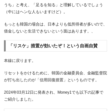
にぶん殴る法案」提出！⇒ クーパン問題は合衆国企業に対
うち」と考え、「足るを知る」と理解しているでしょう
する差別。許してはおかぬ
（中にはヘンな人もいますけど）。
韓国ボンクラ政策室長･金容範、株価暴落に
『Money1』
他人事のような発言。
もっとも韓国の場合は、日本よりも低所得者が多いので、
借金しないと生活できないという面はあります。、
韓国半導体『SKハイニックス』2026年2Qの
『Money1』
業績「史上最高益」当期純利益は前年同期比13.4倍に。
韓国･加徳島新国際空港「またも暗礁」の危
『Money1』
「リスケ」措置が効いたぞ！という自画自賛
機 ⇒ 10.7兆では損が出るからできない。
【速報】韓国株式市場の暴落・本日07月29
『Money1』
本線に戻ります。
日(水)もサイドカー・サーキットブレイカーの二段コンボ
発動！
リセットをかけるために、韓国の金融委員会、金融監督院
IT産業は人を雇用する効果は低い。全産業の
『Money1』
が打ち出したのが「信用回復措置」というものです。
半分未満しか雇用を生まない
韓国「株式市場が賭博場のように変質した
『Money1』
2024年03月12日に発表され、Money1でも以下の記事で
のは政界の責任だ」
ご紹介しました。
韓国「2026年1Q 資金循環統計」面白い結果
『Money1』
に。