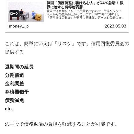
韓国「債務調整に駆け込む人」が44％急増！ 限
界に達する所得脆弱層
韓国化学企業最大手『ロッテケミカル』純
『Money1』
韓国では金利が上がって不景気ですので、所得が少ない
人々からの悲鳴が上がっています。2023年05月01日、
借入金が約8兆。信用格付け「ネガティブ」にダウン
「信用回復委員会」が非常に興味深いデータを公表しまし
た。↑信用回復委員会を利用すると、上掲のような償還期間
の延長、分割償還、金利調整、...
韓国株式市場･暗黒の火曜日。サーキットブ
『Money1』
money1.jp
2023.05.03
レイカーも発動！ 半導体2銘柄の暴落
韓国･カードローン金利「15％」突破！
『Money1』
これは、簡単にいえば「リスケ」です。信用回復委員会の
提供する
【韓国政府の計画は杜撰】だから水が足り
『Money1』
ないってば――という話。ダムを15m高くしても水量は増
えない
還期間の延長
日本の誇る海洋資源調査船『白嶺』は先進技術の
分割償還
Fact1
塊！
金利調整
夏の甲子園、優勝校を最も多く輩出している都道
弁済機猶予
Fact1
府県とは？
債務減免
今話題の「楽天ライオンズ」とは？
Fact1
etc.
奇跡の毛色「白毛馬」とは？
Fact1
の手段で債務返済の負担を軽減することが可能です。
全て勝つといくら？ 競馬GI競走で勝利騎手がもら
Fact1