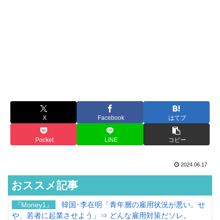
X
Facebook
はてブ
Pocket
LINE
コピー
2024.06.17
おススメ記事
韓国･李在明「青年層の雇用状況が悪い。せ
『Money1』
や、若者に起業させよう」⇒ どんな雇用対策だソレ。