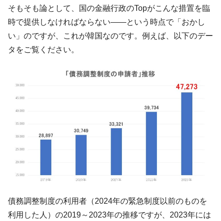
える賞金とは？
そもそも論として、国の金融行政のTopがこんな措置を臨
平成仮面ライダーの意外すぎるモチーフとは？
Fact1
時で提供しなければならない――という時点で「おかし
発表から2日で大崩壊、鳴かず飛ばずに終わりそう
Fact1
い」のですが、これが韓国なのです。例えば、以下のデー
なスーパーリーグとは？
タをご覧ください。
日本人マスターズ挑戦の歴史。松山以前に最高位
Fact1
だった選手とは？
甲子園通算本塁打、最多の清原に次いで多く打っ
Fact1
ている意外な選手とは？
セレクトセールの高額取引馬が稼いだ金額とは？
Fact1
債務調整制度の利用者（2024年の緊急制度以前のものを
利用した人）の2019～2023年の推移ですが、2023年には