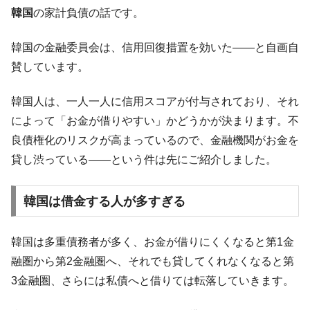
断
韓国
の家計負債の話です。
韓国･警察職員が「丸刈りになって抗議活
『Money1』
動」
韓国の金融委員会は、信用回復措置を効いた――と自画自
中国だけが鉄鋼輸出を異常増加させる ⇒ 中
『Money1』
賛しています。
国の過剰生産が世界を蝕む。
韓国人は、一人一人に信用スコアが付与されており、それ
韓国製造業「半導体絶好調」のウラで他業
『Money1』
種は全般的「不調」⇒ PSIが示す現況は決して良くない。
によって「お金が借りやすい」かどうかが決まります。不
良債権化のリスクが高まっているので、金融機関がお金を
【米韓激突案件】韓国消費者院が『クーパ
『Money1』
ン』1人当たり賠償10万ウォンを認定 ⇒ 総額3兆7,000億
貸し渋っている――という件は先にご紹介しました。
韓国で猛暑。南東部では干ばつ
『Money1』
韓国は借金する人が多すぎる
韓国型イージス搭載の次世代駆逐艦
『Money1』
「KDDX」1番艦、2032年竣工と公示
【対日本円】ウォン安が急進！ 日米の協調
韓国は多重債務者が多く、お金が借りにくくなると第1金
『Money1』
に韓国がいっちょがみしたのでは。
融圏から第2金融圏へ、それでも貸してくれなくなると第
韓国政府『BYD』車への補助金を全廃 ⇒ 実
『Money1』
3金融圏、さらには私債へと借りては転落していきます。
は韓国で『BYD』車は売れている。6カ月で対前年同期比
1.9倍！