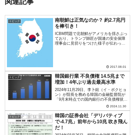
関連記事
南朝鮮は正気なのか？ 約2.7兆円
トピック
を棒引き！
ICBM問題で北朝鮮がアメリカを揺さぶっ
ており、トランプ師匠が国連の安全保障
理事会に見切りをつけた様子が伝わって
います。CIAのトップであるマイク・ポ
ンペオ氏が「レジューム・チェンジ」(要
は対話路線はヤメ！)に言及しています。
また、北朝鮮へ...
2017.08.01
韓国銀行業 不良債権 14.5兆まで
トピック
増加！4年ぶり過去最高水準
2024年11月29日、李卜鉉（イ・ボクヒョ
ン）が院長を務める韓国の金融監督院が
「9月末時点での国内銀行の不良債権状
況」を公表しました。これが非常に興味
2024.11.30
深いデータです。2024年09月末時点の銀
行業界の不良債権の残高は「14兆5,000億
韓国の証券会社「デリバティブ
トピック
ウ...
で-4.7兆」前年から10兆 吹き飛ん
だ！