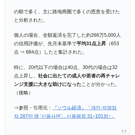
の順で多く、主に路地商圏で多くの恩恵を受けた
と分析された。
個人の場合、全額返済を完了した約266万5,000人
の信用評価が、先月末基準で
平均31点上昇
（653
点 ⇒ 684点）したと集計された。
特に、20代以下の場合は40点、30代の場合は32
点上昇し、
社会に出たての成人や若者の再チャレ
ンジ支援に大きな助けになった
ことが分かった。
（後略）
⇒参照・引用元：
『ソウル経済』「개인·자영업
자 287만 명 ‘신용사면’…신용평점 31~101점↑」