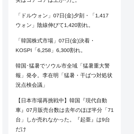
「ドルウォン」07日(金)夕刻・「1,417
ウォン」陰線伸びて1,420割れ。
「韓国株式市場」07日(金)決着・
KOSPI「6,258」6,300割れ。
韓国･猛暑でソウル市全域「猛暑重大警
報」発令。李在明「猛暑・干ばつ対処状
況点検会議」
【日本市場再挑戦中】韓国『現代自動
車』07月販売台数は去年のほぼ半分「71
台」しか売れなかった。『起亜』は9台
だけ