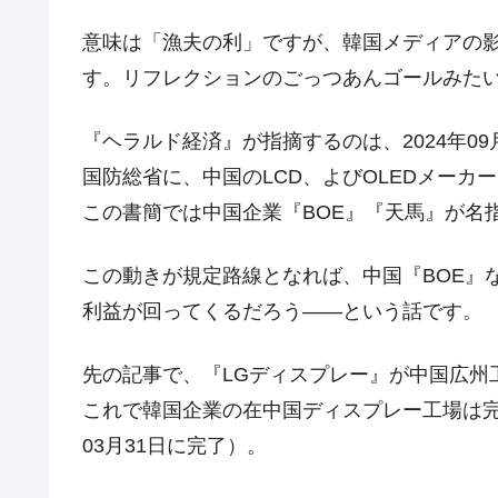
韓国･警察職員が「丸刈りになって抗
『Money1』
意味は「漁夫の利」ですが、韓国メディアの
中国だけが鉄鋼輸出を異常増加させる 
『Money1』
す。リフレクションのごっつあんゴールみた
韓国製造業「半導体絶好調」のウラで他
『Money1』
【米韓激突案件】韓国消費者院が『クーパ
『ヘラルド経済』が指摘するのは、2024年0
『Money1』
国防総省に、中国のLCD、よびOLEDメー
韓国で猛暑。南東部では干ばつ
『Money1』
この書簡では中国企業『BOE』『天馬』が名
韓国型イージス搭載の次世代駆逐艦「KD
『Money1』
【対日本円】ウォン安が急進！ 日米
『Money1』
この動きが規定路線となれば、中国『BOE』
韓国政府『BYD』車への補助金を全廃 
『Money1』
利益が回ってくるだろう――という話です。
1.9倍！
在韓米国大使スティールが着韓！⇒ 
『Money1』
先の記事で、『LGディスプレー』が中国広州
ドを掲げる「在韓反米勢力」
これで韓国企業の在中国ディスプレー工場は完
韓国政府「2035年までに18.4GW規
『Money1』
03月31日に完了）。
JPモルガン「韓国レバレッジETFの
『Money1』