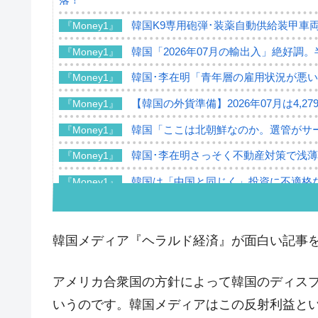
韓国K9専用砲弾･装薬自動供給装甲車両
『Money1』
韓国「2026年07月の輸出入」絶好調
『Money1』
韓国･李在明「青年層の雇用状況が悪い
『Money1』
【韓国の外貨準備】2026年07月は4,2
『Money1』
韓国「ここは北朝鮮なのか。選管がサ
『Money1』
韓国･李在明さっそく不動産対策で浅
『Money1』
韓国は「中国と同じく」投資に不適格
『Money1』
『韓国銀行』が「金の保有量を増やし
『Money1』
韓国･外為取引量「1日当たり1,214.
『Money1』
韓国メディア『ヘラルド経済』が面白い記事
韓国･帰ってきた李在明。李在明を支持し
『Money1』
アメリカ合衆国の方針によって韓国のディス
韓国大統領府ボンクラ政策室長が告発さ
『Money1』
壟断
いうのです。韓国メディアはこの反射利益と