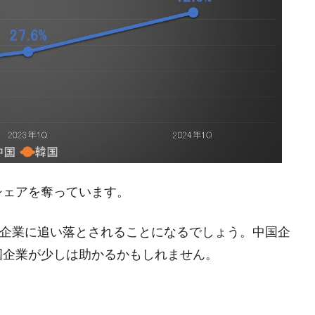
都道府県とは？
がもらえる賞金とは？
？
りそうなスーパーリーグとは？
高位だった選手とは？
シェアを奪っています。
打っている意外な選手とは？
は？
国企業に追い落とされることになるでしょう。中国企
国企業が少しは助かるかもしれません。