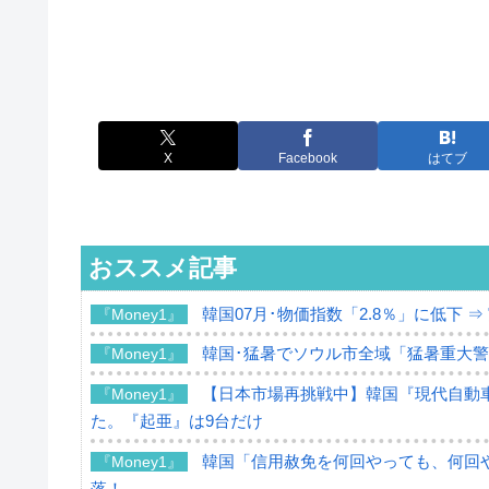
X
Facebook
はてブ
おススメ記事
韓国07月･物価指数「2.8％」に低下 
『Money1』
韓国･猛暑でソウル市全域「猛暑重大
『Money1』
【日本市場再挑戦中】韓国『現代自動車
『Money1』
た。『起亜』は9台だけ
韓国「信用赦免を何回やっても、何回や
『Money1』
落！