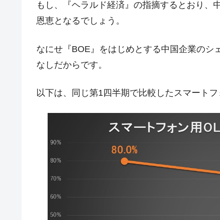
もし、『ヘラルド経済』の指摘するとおり、
韓国『国民年金公団』株価暴落で200
『Money1』
恩恵となるでしょう。
韓国政府「ニセＫ-ブランドを通報しよ
『Money1』
韓国「橋が落ちました」⇒ 耐久性「な
『Money1』
なにせ『BOE』をはじめとする中国企業のシ
韓国鉄鋼最大手『POSCO』ズブズブ沈
なしだからです。
『Money1』
米国下院「韓国の公務員個人をターゲ
『Money1』
以下は、同じ第1四半期で比較したスマートフ
する差別。許してはおかぬ
韓国ボンクラ政策室長･金容範、株価
『Money1』
韓国半導体『SKハイニックス』2026
『Money1』
韓国･加徳島新国際空港「またも暗礁」の
『Money1』
【速報】韓国株式市場の暴落・本日07
『Money1』
発動！
IT産業は人を雇用する効果は低い。全
『Money1』
日本の誇る海洋資源調査船『白嶺』は先進技
Fact1