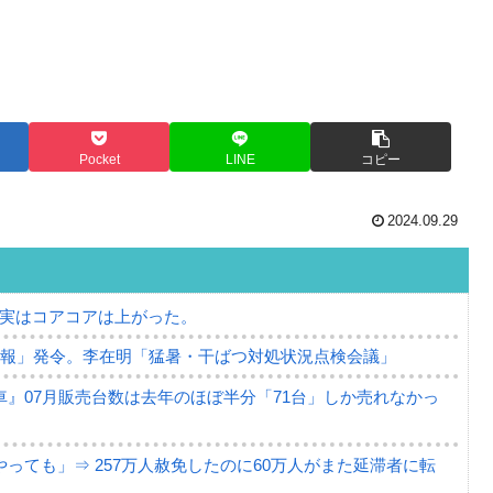
Pocket
LINE
コピー
2024.09.29
⇒ 実はコアコアは上がった。
警報」発令。李在明「猛暑・干ばつ対処状況点検会議」
』07月販売台数は去年のほぼ半分「71台」しか売れなかっ
っても」⇒ 257万人赦免したのに60万人がまた延滞者に転