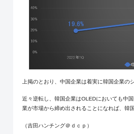
夏の甲子園、優勝校を最も多く輩出している
Fact1
今話題の「楽天ライオンズ」とは？
Fact1
奇跡の毛色「白毛馬」とは？
Fact1
全て勝つといくら？ 競馬GI競走で勝利騎手
Fact1
平成仮面ライダーの意外すぎるモチーフとは
Fact1
発表から2日で大崩壊、鳴かず飛ばずに終わ
Fact1
日本人マスターズ挑戦の歴史。松山以前に最
Fact1
上掲のとおり、中国企業は着実に韓国企業の
甲子園通算本塁打、最多の清原に次いで多く
Fact1
セレクトセールの高額取引馬が稼いだ金額と
Fact1
近々逆転し、韓国企業はOLEDにおいても中
業が市場から締め出されることになれば、韓
（吉田ハンチング＠ｄｃｐ）