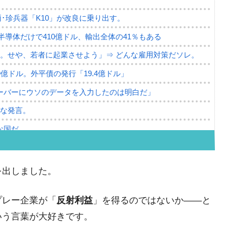
･珍兵器「K10」が改良に乗り出す。
。半導体だけで410億ドル、輸出全体の41％もある
。せや、若者に起業させよう」⇒ どんな雇用対策だソレ。
79億ドル。外平債の発行「19.4億ドル」
ーバーにウソのデータを入力したのは明白だ」
薄な発言。
な国だ。
ます」⇒「金を経由するドル入手」手段ではないのか？
4億ドル」まで拡大 ⇒ 海外資金の動きに強く左右される状態
を出しました。
ない「50.5％」に上昇
プレー企業が「
反射利益
」を得るのではないか――と
れた ⇒ 国家が行った恐るべき株価操作であり、空前の国政
いう言葉が大好きです。