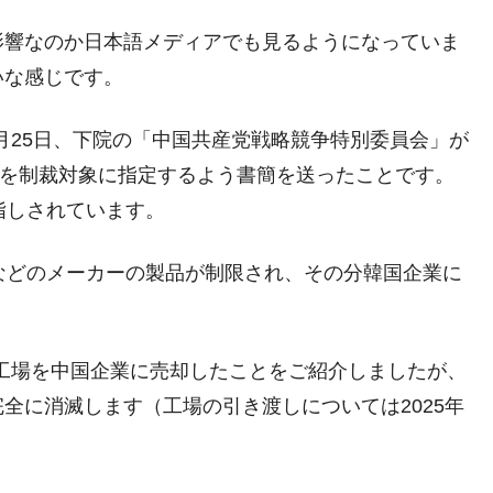
議活動」
影響なのか日本語メディアでも見るようになっていま
⇒ 中国の過剰生産が世界を蝕む。
いな感じです。
業種は全般的「不調」⇒ PSIが示す現況は決して良くない。
ン』1人当たり賠償10万ウォンを認定 ⇒ 総額3兆7,000億
9月25日、下院の「中国共産党戦略競争特別委員会」が
カーを制裁対象に指定するよう書簡を送ったことです。
指しされています。
DX」1番艦、2032年竣工と公示
の協調に韓国がいっちょがみしたのでは。
などのメーカーの製品が制限され、その分韓国企業に
⇒ 実は韓国で『BYD』車は売れている。6カ月で対前年同期比
さっそく空港に詰めかけ「出て行け！」「極右勢力」のプラカー
工場を中国企業に売却したことをご紹介しましたが、
全に消滅します（工場の引き渡しについては2025年
模のAIデータセンター整備」⇒ だから無理だってば。
清算はほぼ終わった」