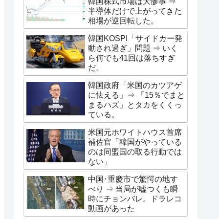
韓国株式市場は大惨事 ⇒
半導体だけで上がってきた
相場が逆回転した。
韓国KOSPI「サイドカー発
動され過ぎ」問題 ⇒ いく
ら何でも41回は落ちすぎ
だ。
韓国政府「米国のカツアゲ
に怯える」⇒ 「15％でまと
まるハズ」とタカをくくっ
ている。
米国元ホワイトハウス首席
補佐官「韓国がやっている
のは同盟国の取る行動では
ない」
中国･重慶市で驚愕の地す
べり ⇒ 当局が嘘つくも瞬
時にチョンバレ。ドラレコ
動画があった