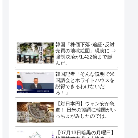
韓国「株価下落･追証･反対
売買の地獄絵図」現実に ⇒
強制決済が1,422億まで膨
んだ。
韓国記者「そんな説明で米
国議会とホワイトハウスを
説得できるわけないだ
ろ！」
【対日本円】ウォン安が急
進！ 日米の協調に韓国がい
っちょがみしたのでは。
【07月13日暗黒の月曜日】