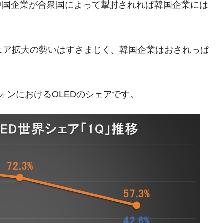
中国企業が合衆国によって掣肘されれば韓国企業には
兆蒸発。
うキャンペーン」⇒ あの名物教授も登場！
さすぎ」では。
ェア拡大の勢いはすさまじく、韓国企業はおされっぱ
む。営業利益80.2％も減少
ットにぶん殴る法案」提出！⇒ クーパン問題は合衆国企業に対
ォンにおけるOLEDのシェアです。
暴落に他人事のような発言。
年2Qの業績「史上最高益」当期純利益は前年同期比13.4倍に。
危機 ⇒ 10.7兆では損が出るからできない。
月29日(水)もサイドカー・サーキットブレイカーの二段コンボ
産業の半分未満しか雇用を生まない
術の塊！