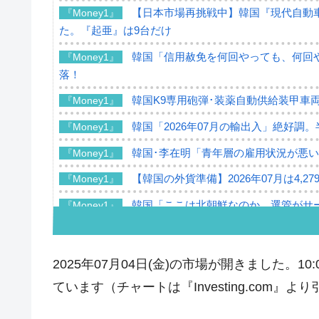
【日本市場再挑戦中】韓国『現代自動車
『Money1』
た。『起亜』は9台だけ
韓国「信用赦免を何回やっても、何回や
『Money1』
落！
韓国K9専用砲弾･装薬自動供給装甲車両
『Money1』
韓国「2026年07月の輸出入」絶好調
『Money1』
韓国･李在明「青年層の雇用状況が悪い
『Money1』
【韓国の外貨準備】2026年07月は4,2
『Money1』
韓国「ここは北朝鮮なのか。選管がサ
『Money1』
韓国･李在明さっそく不動産対策で浅
『Money1』
韓国は「中国と同じく」投資に不適格
『Money1』
2025年07月04日(金)の市場が開きました。
『韓国銀行』が「金の保有量を増やし
『Money1』
ています（チャートは『Investing.com』よ
韓国･外為取引量「1日当たり1,214.
『Money1』