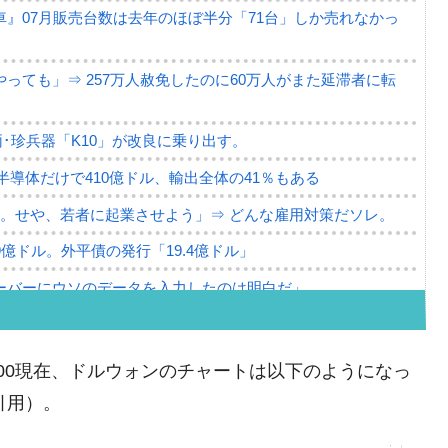
』07月販売台数は去年のほぼ半分「71台」しか売れなかっ
っても」⇒ 257万人赦免したのに60万人がまた延滞者に転
･珍兵器「K10」が改良に乗り出す。
。半導体だけで410億ドル、輸出全体の41％もある
。せや、若者に起業させよう」⇒ どんな雇用対策だソレ。
79億ドル。外平債の発行「19.4億ドル」
ーバーにウソのデータを入力したのは明白だ」
薄な発言。
な国だ。
10:00現在、ドルウォンのチャートは以下のようになっ
ます」⇒「金を経由するドル入手」手段ではないのか？
り引用）。
4億ドル」まで拡大 ⇒ 海外資金の動きに強く左右される状態