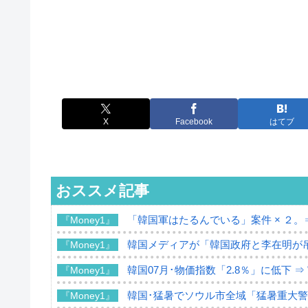
X
Facebook
はてブ
おススメ記事
「韓国軍はたるんでいる」案件 × ２。
『Money1』
韓国メディアが「韓国政府と李在明が
『Money1』
韓国07月･物価指数「2.8％」に低下 
『Money1』
韓国･猛暑でソウル市全域「猛暑重大
『Money1』