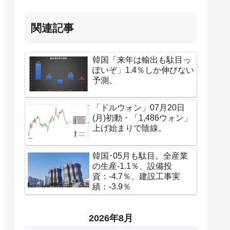
関連記事
韓国「来年は輸出も駄目っ
ぽいぞ」1.4％しか伸びない
予測。
「ドルウォン」07月20日
(月)初動・「1,486ウォン」
上げ始まりで陰線。
韓国･05月も駄目。全産業
の生産-1.1％、設備投
資：-4.7％、建設工事実
績：-3.9％
2026年8月