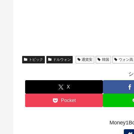
トピック
ドルウォン
通貨安
韓国
ウォン高
シ
X
Pocket
Money1