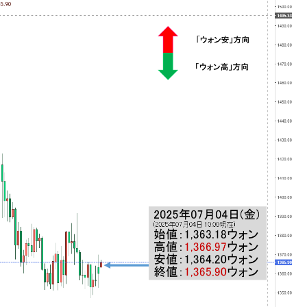
ない「50.5％」に上昇
れた ⇒ 国家が行った恐るべき株価操作であり、空前の国政
議活動」
⇒ 中国の過剰生産が世界を蝕む。
業種は全般的「不調」⇒ PSIが示す現況は決して良くない。
ン』1人当たり賠償10万ウォンを認定 ⇒ 総額3兆7,000億
DX」1番艦、2032年竣工と公示
の協調に韓国がいっちょがみしたのでは。
⇒ 実は韓国で『BYD』車は売れている。6カ月で対前年同期比
さっそく空港に詰めかけ「出て行け！」「極右勢力」のプラカー