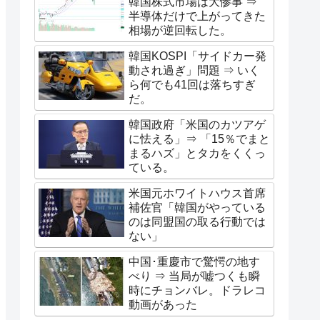
韓国株式市場は大惨事 ⇒
半導体だけで上がってきた
相場が逆回転した。
韓国KOSPI「サイドカー発
動され過ぎ」問題 ⇒ いく
ら何でも41回は落ちすぎ
だ。
韓国政府「米国のカツアゲ
に怯える」⇒ 「15％でまと
まるハズ」とタカをくくっ
ている。
米国元ホワイトハウス首席
補佐官「韓国がやっている
のは同盟国の取る行動では
ない」
中国･重慶市で驚愕の地す
べり ⇒ 当局が嘘つくも瞬
時にチョンバレ。ドラレコ
動画があった