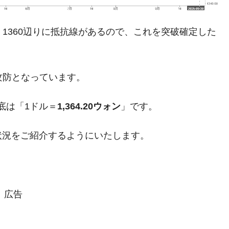
模のAIデータセンター整備」⇒ だから無理だってば。
す。1360辺りに抵抗線があるので、これを突破確定した
清算はほぼ終わった」
兆蒸発。
攻防となっています。
うキャンペーン」⇒ あの名物教授も登場！
さすぎ」では。
底は「1ドル＝
1,364.20ウォン
」です。
む。営業利益80.2％も減少
状況をご紹介するようにいたします。
ットにぶん殴る法案」提出！⇒ クーパン問題は合衆国企業に対
暴落に他人事のような発言。
年2Qの業績「史上最高益」当期純利益は前年同期比13.4倍に。
広告
危機 ⇒ 10.7兆では損が出るからできない。
術の塊！