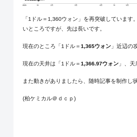
ドを掲げる「在韓反米勢力」
韓国政府「2035年までに18.4GW規
『Money1』
「1ドル＝1,360ウォン」を再突破していま
JPモルガン「韓国レバレッジETFの
『Money1』
いところですが、先は長いです。
韓国『国民年金公団』株価暴落で200
『Money1』
現在のところ「1ドル＝
1,365ウォン
」近辺の
韓国政府「ニセＫ-ブランドを通報しよ
『Money1』
韓国「橋が落ちました」⇒ 耐久性「な
『Money1』
現在の天井は「1ドル＝
1,366.97ウォン
」、天
韓国鉄鋼最大手『POSCO』ズブズブ沈
『Money1』
また動きがありましたら、随時記事を制作し
米国下院「韓国の公務員個人をターゲ
『Money1』
する差別。許してはおかぬ
(柏ケミカル＠ｄｃｐ)
韓国ボンクラ政策室長･金容範、株価
『Money1』
韓国半導体『SKハイニックス』2026
『Money1』
韓国･加徳島新国際空港「またも暗礁」の
『Money1』
日本の誇る海洋資源調査船『白嶺』は先進技
Fact1