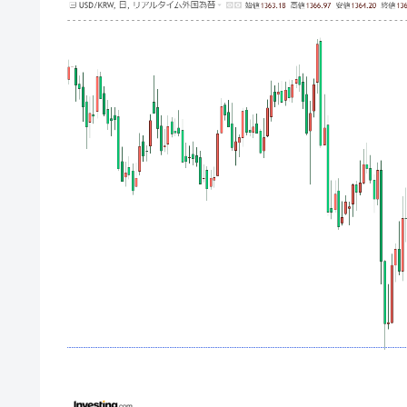
韓国･帰ってきた李在明。李在明を支持し
『Money1』
韓国大統領府ボンクラ政策室長が告発さ
『Money1』
壟断
韓国･警察職員が「丸刈りになって抗
『Money1』
中国だけが鉄鋼輸出を異常増加させる 
『Money1』
韓国製造業「半導体絶好調」のウラで他
『Money1』
【米韓激突案件】韓国消費者院が『クーパ
『Money1』
韓国で猛暑。南東部では干ばつ
『Money1』
韓国型イージス搭載の次世代駆逐艦「KD
『Money1』
【対日本円】ウォン安が急進！ 日米
『Money1』
韓国政府『BYD』車への補助金を全廃 
『Money1』
1.9倍！
在韓米国大使スティールが着韓！⇒ 
『Money1』