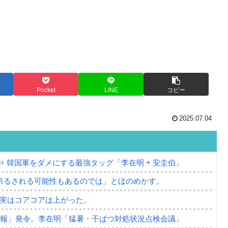
Pocket
LINE
コピー
2025.07.04
⇒ 韓国軍をダメにする最強タッグ「李在明 + 安圭伯」
吊るされる可能性もあるのでは」とほのめかす。
⇒ 実はコアコアは上がった。
警報」発令。李在明「猛暑・干ばつ対処状況点検会議」