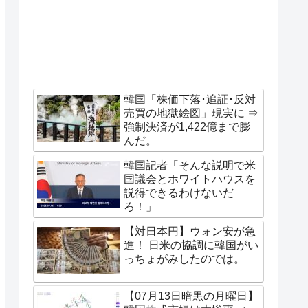
韓国「株価下落･追証･反対
売買の地獄絵図」現実に ⇒
強制決済が1,422億まで膨
んだ。
韓国記者「そんな説明で米
国議会とホワイトハウスを
説得できるわけないだ
ろ！」
【対日本円】ウォン安が急
進！ 日米の協調に韓国がい
っちょがみしたのでは。
【07月13日暗黒の月曜日】