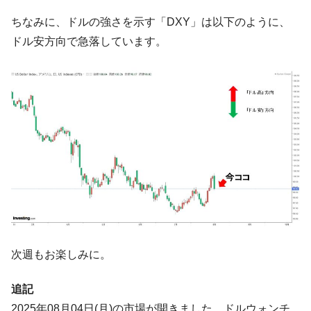
他人事のような発言。
ちなみに、ドルの強さを示す「DXY」は以下のように、
韓国半導体『SKハイニックス』2026年2Qの
『Money1』
ドル安方向で急落しています。
業績「史上最高益」当期純利益は前年同期比13.4倍に。
韓国･加徳島新国際空港「またも暗礁」の危
『Money1』
機 ⇒ 10.7兆では損が出るからできない。
【速報】韓国株式市場の暴落・本日07月29
『Money1』
日(水)もサイドカー・サーキットブレイカーの二段コンボ
発動！
IT産業は人を雇用する効果は低い。全産業の
『Money1』
半分未満しか雇用を生まない
日本の誇る海洋資源調査船『白嶺』は先進技術の
Fact1
塊！
夏の甲子園、優勝校を最も多く輩出している都道
Fact1
次週もお楽しみに。
府県とは？
今話題の「楽天ライオンズ」とは？
Fact1
追記
奇跡の毛色「白毛馬」とは？
Fact1
2025年08月04日(月)の市場が開きました。ドルウォンチ