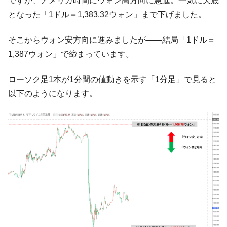
ですが、アメリカ時間にウォン高方向に急進。一気に天底
中国だけが鉄鋼輸出を異常増加させる ⇒ 中
『Money1』
となった「1ドル＝1,383.32ウォン」まで下げました。
国の過剰生産が世界を蝕む。
韓国製造業「半導体絶好調」のウラで他業
『Money1』
そこからウォン安方向に進みましたが――結局「1ドル＝
種は全般的「不調」⇒ PSIが示す現況は決して良くない。
1,387ウォン」で締まっています。
【米韓激突案件】韓国消費者院が『クーパ
『Money1』
ン』1人当たり賠償10万ウォンを認定 ⇒ 総額3兆7,000億
ローソク足1本が1分間の値動きを示す「1分足」で見ると
以下のようになります。
韓国で猛暑。南東部では干ばつ
『Money1』
韓国型イージス搭載の次世代駆逐艦
『Money1』
「KDDX」1番艦、2032年竣工と公示
【対日本円】ウォン安が急進！ 日米の協調
『Money1』
に韓国がいっちょがみしたのでは。
韓国政府『BYD』車への補助金を全廃 ⇒ 実
『Money1』
は韓国で『BYD』車は売れている。6カ月で対前年同期比
1.9倍！
在韓米国大使スティールが着韓！⇒ さっそ
『Money1』
く空港に詰めかけ「出て行け！」「極右勢力」のプラカー