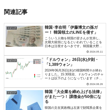
関連記事
韓国･李在明「伊藤博文の孫ガ
トピック
ー！ 韓国領土のLINEを侵す」
こういう人物を韓国の皆さんが支持し、
次期大統領になるといわれていることを
日本は注視するべきです。韓国最大野党
『共に民主党』の党首・李在明（イ・ジ
2024.05.11
ェミョン）さんが休暇に入っているので
すが、『LINE』問題について（よく知り
「ドルウォン」26日(水)夕刻・
トピック
もしないのに）自身の...
「1,389ウォン」
2024年06月26日(水)の韓国時間※が終わ
りました。15:30現在、ドルウォンのチャ
ートは以下のようになっています（チャ
ートは『Investing.com』より引用）。現
2024.06.26
在のところ「1ドル＝1,389ウォン」近辺
の攻防となっています。ロ...
韓国「大企業を締め上げる法律」
トピック
がまた一つ！ 課徴金が50倍にな
る
韓国の文在寅政権は左派で財閥系企業を