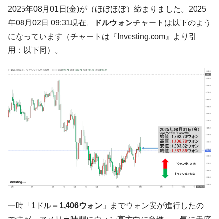
韓国「ここは北朝鮮なのか。選管がサーバ
『Money1』
2025年08月01日(金)が（ほぼほぼ）締まりました。2025
ーにウソのデータを入力したのは明白だ」
年08月02日 09:31現在、
ドルウォン
チャートは以下のよう
韓国･李在明さっそく不動産対策で浅薄な発
『Money1』
になっています（チャートは『Investing.com』より引
言。
用：以下同）。
韓国は「中国と同じく」投資に不適格な国
『Money1』
だ。
『韓国銀行』が「金の保有量を増やしま
『Money1』
す」⇒「金を経由するドル入手」手段ではないのか？
韓国･外為取引量「1日当たり1,214.4億ド
『Money1』
ル」まで拡大 ⇒ 海外資金の動きに強く左右される状態
韓国･帰ってきた李在明。李在明を支持しな
『Money1』
い「50.5％」に上昇
韓国大統領府ボンクラ政策室長が告発され
『Money1』
た ⇒ 国家が行った恐るべき株価操作であり、空前の国政壟
断
韓国･警察職員が「丸刈りになって抗議活
『Money1』
一時「1ドル＝
1,406ウォン
」までウォン安が進行したの
動」