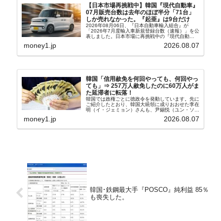
【日本市場再挑戦中】韓国『現代自動車』
07月販売台数は去年のほぼ半分「71台」
しか売れなかった。『起亜』は9台だけ
2026年08月06日、『日本自動車輸入組合』が
「2026年7月度輸入車新規登録台数（速報）」を公
表しました。日本市場に再挑戦中の『現代自動
車』、また日本市場を攻略したい『BYD』の販売
money1.jp
2026.08.07
台数はこの中に捉えられているはずです。先月から
は韓国の...
韓国「信用赦免を何回やっても、何回やっ
ても」⇒ 257万人赦免したのに60万人がま
た延滞者に転落！
韓国では政権ごとに徳政令を発動しています。先に
ご紹介したとおり、韓国大統領に成りおおせた李在
明（イ・ジェミョン）さんも、尹錫悦（ユン・ソギ
ョル）前政権が行った――「新出発基金」をバッド
money1.jp
2026.08.07
バンクにして不良債権の買い取りを行い、分割償還
や元利減免...
韓国･鉄鋼最大手『POSCO』純利益 85％
も喪失した。