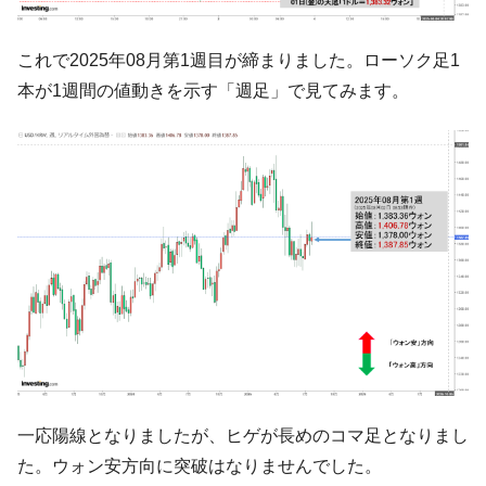
ドを掲げる「在韓反米勢力」
韓国政府「2035年までに18.4GW規模のAIデ
『Money1』
これで2025年08月第1週目が締まりました。ローソク足1
ータセンター整備」⇒ だから無理だってば。
本が1週間の値動きを示す「週足」で見てみます。
JPモルガン「韓国レバレッジETFの清算は
『Money1』
ほぼ終わった」
韓国『国民年金公団』株価暴落で200兆蒸
『Money1』
発。
韓国政府「ニセＫ-ブランドを通報しようキ
『Money1』
ャンペーン」⇒ あの名物教授も登場！
韓国「橋が落ちました」⇒ 耐久性「なさす
『Money1』
ぎ」では。
韓国鉄鋼最大手『POSCO』ズブズブ沈む。
『Money1』
営業利益80.2％も減少
米国下院「韓国の公務員個人をターゲット
『Money1』
にぶん殴る法案」提出！⇒ クーパン問題は合衆国企業に対
一応陽線となりましたが、ヒゲが長めのコマ足となりまし
する差別。許してはおかぬ
た。ウォン安方向に突破はなりませんでした。
韓国ボンクラ政策室長･金容範、株価暴落に
『Money1』