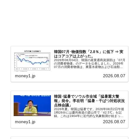
韓国07月･物価指数「2.8％」に低下 ⇒ 実
はコアコアは上がった。
2026年08月04日、韓国の産業通商資源部は「07月
の消費者物価」のデータを公表しました。2026年
07月の消費者物価は、農畜水産物および石油類の
上昇率が鈍化したことなどにより、前年同月比
2.8％上昇（06月は3.2％）となり、上昇率は前...
money1.jp
2026.08.07
韓国･猛暑でソウル市全域「猛暑重大警
報」発令。李在明「猛暑・干ばつ対処状況
点検会議」
2026年夏。韓国は猛暑です。2026年08月2日午後
1時26分には慶尚南道の梁山市で「42.5℃」を記
録。これは1904年に近代的な気象観測が始まって
以来の韓国史上最高気温です。08月04日には、ソ
money1.jp
2026.08.07
ウル市全域への「猛暑重大警報」が発令され...