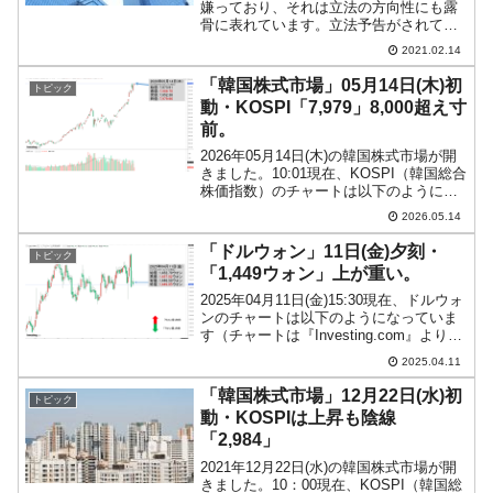
嫌っており、それは立法の方向性にも露
骨に表れています。立法予告がされてい
る「個人情報保護法改正案」も大企業を
2021.02.14
締め上げる法律の一つとして、韓国経済
団体から批判されています。どこが問題
「韓国株式市場」05月14日(木)初
トピック
なのかといいますと、個人...
動・KOSPI「7,979」8,000超え寸
前。
2026年05月14日(木)の韓国株式市場が開
きました。10:01現在、KOSPI（韓国総合
株価指数）のチャートは以下のようにな
っています（チャートは
2026.05.14
『Investing.com』より引用）。ちょい上
げて始まり、現在のところ陽線。
「ドルウォン」11日(金)夕刻・
トピック
KOSPI...
「1,449ウォン」上が重い。
2025年04月11日(金)15:30現在、ドルウォ
ンのチャートは以下のようになっていま
す（チャートは『Investing.com』より引
用）。現在のところ陰線で、「1ドル＝
2025.04.11
1,449ウォン」近辺の攻防となっていま
す。ローソク足1本が1分間...
「韓国株式市場」12月22日(水)初
トピック
動・KOSPIは上昇も陰線
「2,984」
2021年12月22日(水)の韓国株式市場が開
きました。10：00現在、KOSPI（韓国総