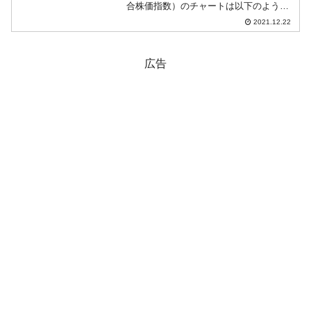
合株価指数）のチャートは以下のように
なっています（チャートは
2021.12.22
『Investing.com』より引用）。KOSPIは
「2,984」。ギャップアップして始...
広告