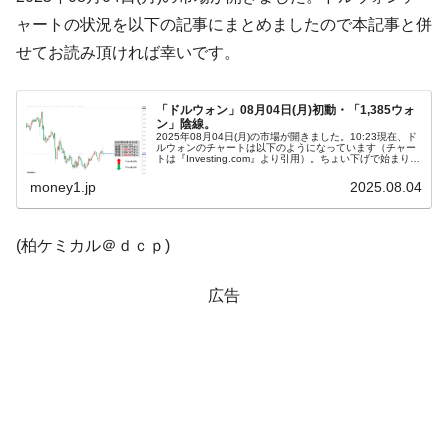
全て勝つといくら？ 競馬GI競走で勝利騎手がもら
ャートの状況を以下の記事にまとめましたので本記事と併
Fact1
える賞金とは？
せてお読み頂ければ幸いです。
平成仮面ライダーの意外すぎるモチーフとは？
Fact1
「ドルウォン」08月04日(月)初動・「1,385ウォ
発表から2日で大崩壊、鳴かず飛ばずに終わりそう
Fact1
ン」陰線。
なスーパーリーグとは？
2025年08月04日(月)の市場が開きました。10:23現在、ド
ルウォンのチャートは以下のようになっています（チャー
トは『Investing.com』より引用）。ちょい下げで始まりま
日本人マスターズ挑戦の歴史。松山以前に最高位
Fact1
したが現在のところ陰線。「1ドル＝1,385ウォン」近辺...
money1.jp
2025.08.04
だった選手とは？
甲子園通算本塁打、最多の清原に次いで多く打っ
Fact1
ている意外な選手とは？
(柏ケミカル＠ｄｃｐ)
セレクトセールの高額取引馬が稼いだ金額とは？
Fact1
広告