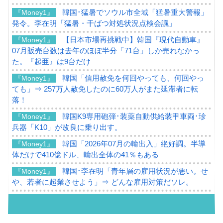
韓国･猛暑でソウル市全域「猛暑重大警報」
『Money1』
発令。李在明「猛暑・干ばつ対処状況点検会議」
【日本市場再挑戦中】韓国『現代自動車』
『Money1』
07月販売台数は去年のほぼ半分「71台」しか売れなかっ
た。『起亜』は9台だけ
韓国「信用赦免を何回やっても、何回やっ
『Money1』
ても」⇒ 257万人赦免したのに60万人がまた延滞者に転
落！
韓国K9専用砲弾･装薬自動供給装甲車両･珍
『Money1』
兵器「K10」が改良に乗り出す。
韓国「2026年07月の輸出入」絶好調。半導
『Money1』
体だけで410億ドル、輸出全体の41％もある
韓国･李在明「青年層の雇用状況が悪い。せ
『Money1』
や、若者に起業させよう」⇒ どんな雇用対策だソレ。
【韓国の外貨準備】2026年07月は4,279億ド
『Money1』
ル。外平債の発行「19.4億ドル」