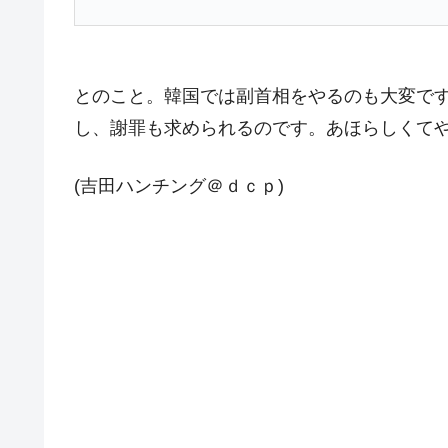
韓国『国民年金公団』株価暴落で200
『Money1』
韓国政府「ニセＫ-ブランドを通報しよ
『Money1』
韓国「橋が落ちました」⇒ 耐久性「な
『Money1』
とのこと。韓国では副首相をやるのも大変で
し、謝罪も求められるのです。あほらしくて
韓国鉄鋼最大手『POSCO』ズブズブ沈
『Money1』
米国下院「韓国の公務員個人をターゲ
『Money1』
(吉田ハンチング＠ｄｃｐ)
する差別。許してはおかぬ
韓国ボンクラ政策室長･金容範、株価
『Money1』
韓国半導体『SKハイニックス』2026
『Money1』
韓国･加徳島新国際空港「またも暗礁」の
『Money1』
【速報】韓国株式市場の暴落・本日07
『Money1』
発動！
IT産業は人を雇用する効果は低い。全
『Money1』
日本の誇る海洋資源調査船『白嶺』は先進技
Fact1