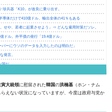
･珍兵器「K10」が改良に乗り出す。
。半導体だけで410億ドル、輸出全体の41％もある
。せや、若者に起業させよう」⇒ どんな雇用対策だソレ。
79億ドル。外平債の発行「19.4億ドル」
ーバーにウソのデータを入力したのは明白だ」
薄な発言。
な国だ。
ます」⇒「金を経由するドル入手」手段ではないのか？
4億ドル」まで拡大 ⇒ 海外資金の動きに強く左右される状態
在寅大統領
に慰留された
韓国
の
洪楠基
（ホン・ナム
ない「50.5％」に上昇
もらえない状況になっていますが、今度は政府与党か
れた ⇒ 国家が行った恐るべき株価操作であり、空前の国政