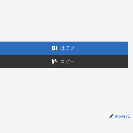
はてブ
コピー
money1