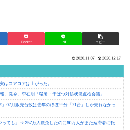
Pocket
LINE
コピー
2020.11.07
2020.12.17
⇒ 実はコアコアは上がった。
警報」発令。李在明「猛暑・干ばつ対処状況点検会議」
』07月販売台数は去年のほぼ半分「71台」しか売れなかっ
っても」⇒ 257万人赦免したのに60万人がまた延滞者に転