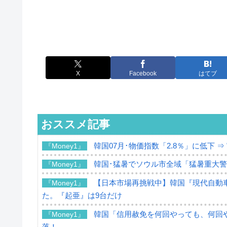
X
Facebook
はてブ
おススメ記事
韓国07月･物価指数「2.8％」に低下 
『Money1』
韓国･猛暑でソウル市全域「猛暑重大
『Money1』
【日本市場再挑戦中】韓国『現代自動車
『Money1』
た。『起亜』は9台だけ
韓国「信用赦免を何回やっても、何回や
『Money1』
落！