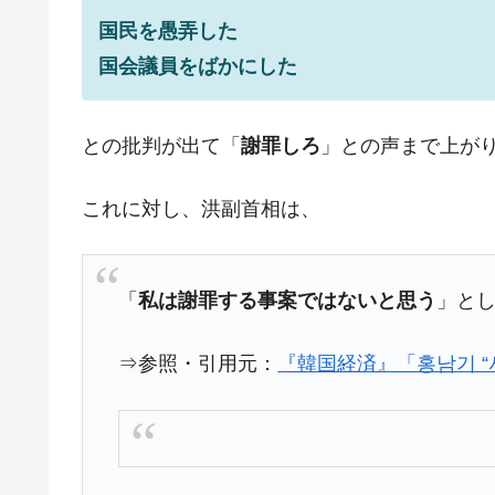
韓国･警察職員が「丸刈りになって抗
『Money1』
国民を愚弄した
中国だけが鉄鋼輸出を異常増加させる 
『Money1』
国会議員をばかにした
韓国製造業「半導体絶好調」のウラで他
『Money1』
【米韓激突案件】韓国消費者院が『クーパ
『Money1』
との批判が出て「
謝罪しろ
」との声まで上が
韓国で猛暑。南東部では干ばつ
『Money1』
これに対し、洪副首相は、
韓国型イージス搭載の次世代駆逐艦「KD
『Money1』
【対日本円】ウォン安が急進！ 日米
『Money1』
「
私は謝罪する事案ではないと思う
」と
韓国政府『BYD』車への補助金を全廃 
『Money1』
1.9倍！
⇒参照・引用元：
『韓国経済』「홍남기 “
在韓米国大使スティールが着韓！⇒ 
『Money1』
ドを掲げる「在韓反米勢力」
韓国政府「2035年までに18.4GW規
『Money1』
JPモルガン「韓国レバレッジETFの
『Money1』