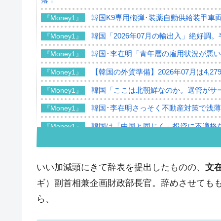
韓国K9専用砲弾･装薬自動供給装甲車両
『Money1』
韓国「2026年07月の輸出入」絶好調
『Money1』
韓国･李在明「青年層の雇用状況が悪い
『Money1』
【韓国の外貨準備】2026年07月は4,2
『Money1』
韓国「ここは北朝鮮なのか。選管がサ
『Money1』
韓国･李在明さっそく不動産対策で浅
『Money1』
韓国は「中国と同じく」投資に不適格
『Money1』
『韓国銀行』が「金の保有量を増やし
『Money1』
韓国･外為取引量「1日当たり1,214.
『Money1』
いい加減頭にきて辞表を提出したものの、
文
韓国･帰ってきた李在明。李在明を支持し
『Money1』
ギ）副首相兼企画財政部長官。辞めさせても
韓国大統領府ボンクラ政策室長が告発さ
ら、
『Money1』
壟断