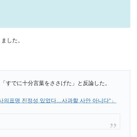
議活動」
⇒ 中国の過剰生産が世界を蝕む。
業種は全般的「不調」⇒ PSIが示す現況は決して良くない。
ン』1人当たり賠償10万ウォンを認定 ⇒ 総額3兆7,000億
りました。
DX」1番艦、2032年竣工と公示
の協調に韓国がいっちょがみしたのでは。
し「すでに十分言葉をささげた」と反論した。
⇒ 実は韓国で『BYD』車は売れている。6カ月で対前年同期比
사의표명 진정성 있었다…사과할 사안 아니다”」
さっそく空港に詰めかけ「出て行け！」「極右勢力」のプラカー
模のAIデータセンター整備」⇒ だから無理だってば。
清算はほぼ終わった」