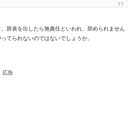
兆蒸発。
うキャンペーン」⇒ あの名物教授も登場！
さすぎ」では。
す。辞表を出したら無責任といわれ、辞められません
やってられないのではないでしょうか。
む。営業利益80.2％も減少
ットにぶん殴る法案」提出！⇒ クーパン問題は合衆国企業に対
暴落に他人事のような発言。
広告
年2Qの業績「史上最高益」当期純利益は前年同期比13.4倍に。
危機 ⇒ 10.7兆では損が出るからできない。
月29日(水)もサイドカー・サーキットブレイカーの二段コンボ
産業の半分未満しか雇用を生まない
術の塊！