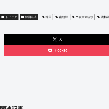
トピック
韓国経済
韓国
南朝鮮
文在寅大統領
洪楠
X
Pocket
関連記事