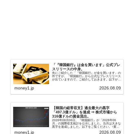
「『韓国銀行』は金を買います」公式プレ
スリリースの中身。
先にご紹介した「『韓国銀行』が金を買います」の
件ですが、『韓国銀行』から公式なプレスリリース
が出ていますので、ご紹介しておきます。以下が全
文和訳です。表題：韓国銀行、国内生産金の買い入
れ協力体制を構築□『韓国銀行』は、国内生産金の
money1.jp
2026.08.09
買い入れに...
【韓国の経常収支】過去最大の黒字
「497.3億ドル」を達成 ⇒ 株式市場から
316億ドルの資金流出。
2026年08月06日、『韓国銀行』が「2026年06
月」の国際収支統計を公示しました。当月は大きな
黒字を達成しました。以下をご覧ください。↑黄色
の傾向ペンでフォーカスしているのが2026年06月
money1.jp
2026.08.09
の経常収支です。2026年06月貿易収支：4...