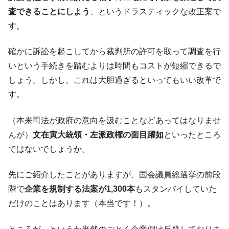
種は全般的「不調」⇒ PSIが示す現況は決して良くない。
査できることにしよう
、というドラスティックな改正案で
【米韓激突案件】韓国消費者院が『クーパ
『Money1』
す。
ン』1人当たり賠償10万ウォンを認定 ⇒ 総額3兆7,000億
韓国で猛暑。南東部では干ばつ
『Money1』
確かに訴訟を起こしてから裁判所の許可を取って調査を行
韓国型イージス搭載の次世代駆逐艦
いという手続きを踏むよりは時間もコストが短縮できるで
『Money1』
「KDDX」1番艦、2032年竣工と公示
しょう。しかし、これは大胆過ぎるといってもいい改革で
【対日本円】ウォン安が急進！ 日米の協調
『Money1』
す。
に韓国がいっちょがみしたのでは。
（本来司法が政府の意向を汲むことなどあってはなりませ
韓国政府『BYD』車への補助金を全廃 ⇒ 実
『Money1』
は韓国で『BYD』車は売れている。6カ月で対前年同期比
んが）
文在寅大統領・左派政権の面目躍如
といったところ
1.9倍！
ではないでしょうか。
在韓米国大使スティールが着韓！⇒ さっそ
『Money1』
く空港に詰めかけ「出て行け！」「極右勢力」のプラカー
先にご紹介したことがありますが、国会議員総選挙の前段
ドを掲げる「在韓反米勢力」
階で
企業を規制する法案が1,300本
もスタンバイしていた
韓国政府「2035年までに18.4GW規模のAIデ
『Money1』
だけのことはあります（本当です！）。
ータセンター整備」⇒ だから無理だってば。