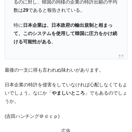
全て勝つといくら？ 競馬GI競走で勝利騎手がもら
Fact1
るのに対し、韓国の同様の企業の特許出願の平均
える賞金とは？
数は
29
であると報告されている。
平成仮面ライダーの意外すぎるモチーフとは？
Fact1
特に
日本企業は、日本政府の輸出規制と相まっ
発表から2日で大崩壊、鳴かず飛ばずに終わりそう
Fact1
て、このシステムを使用して韓国に圧力をかけ続
なスーパーリーグとは？
ける可能性がある
。
日本人マスターズ挑戦の歴史。松山以前に最高位
Fact1
だった選手とは？
甲子園通算本塁打、最多の清原に次いで多く打っ
Fact1
ている意外な選手とは？
最後の一文に得も言われぬ味わいがあります。
セレクトセールの高額取引馬が稼いだ金額とは？
Fact1
日本企業の特許を侵害をしていなければ心配しなくてもよ
いでしょう。なにか「
やましいところ
」でもあるのでしょ
うか。
(吉田ハンチング＠ｄｃｐ)
広告