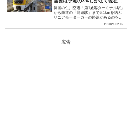
需要は予測の3％しかなく現在は
無料の観光列車。撤去するにも
韓国の仁川空港「第1旅客ターミナル駅」
600億かかる
から鉄道の「龍遊駅」まで6.1kmを結ぶ
リニアモーターカーの路線があるのをご
存じでしょうか。約15分の短い区間で
2026.02.02
す。このリニアモーターカーには約4,500
億ウォン※が投入され、2016年に開業し
たのです...
広告