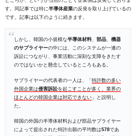
ところが、というか当然のごとく企業側は反発しておりま
JPモルガン「韓国レバレッジETFの清算は
『Money1』
ほぼ終わった」
す。同記事では特に
半導体産業
の反発を取り上げているの
韓国『国民年金公団』株価暴落で200兆蒸
です。記事は以下のように続きます。
『Money1』
発。
韓国政府「ニセＫ-ブランドを通報しようキ
『Money1』
しかし、韓国の小規模な
半導体材料
、
部品
、
機器
ャンペーン」⇒ あの名物教授も登場！
のサプライヤー
の中には、このシステムが一連の
韓国「橋が落ちました」⇒ 耐久性「なさす
『Money1』
訴訟につながり、事業活動に深刻な支障をきたす
ぎ」では。
のではないかと懸念しているところもある。
韓国鉄鋼最大手『POSCO』ズブズブ沈む。
『Money1』
営業利益80.2％も減少
サプライヤーの代表者の一人は、「
特許数の多い
日本の誇る海洋資源調査船『白嶺』は先進技術の
Fact1
外国企業は
侵害訴訟
を起こすことが多く、業界の
塊！
ほとんどの韓国企業は対応できない
」と説明し
夏の甲子園、優勝校を最も多く輩出している都道
Fact1
た。
府県とは？
今話題の「楽天ライオンズ」とは？
Fact1
韓国の外国の半導体材料および部品サプライヤー
奇跡の毛色「白毛馬」とは？
Fact1
によって提出された特許出願の平均数は
578
であ