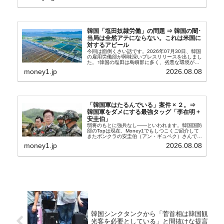
韓国「塩田奴隷労働」の問題 ⇒ 韓国の闇･
当局は全然アテにならない。これは米国に
対するアピール
今回は面倒くさい話です。2026年07月30日、韓国
の雇用労働部が興味深いプレスリリースを出しまし
た。↑韓国の塩田は島嶼部に多く、劣悪な環境が一
般に見られることが少ないため、事件の発覚を妨げ
money1.jp
2026.08.08
たといわれます（後述）。これは、いわゆる「塩田
奴隷...
「韓国軍はたるんでいる」案件 × ２。⇒
韓国軍をダメにする最強タッグ「李在明 +
安圭伯」
弱将のもとに強兵なし――といわれます。韓国国防
部のTopは現在、Money1でもしつこくご紹介して
きたボンクラの安圭伯（アン・ギュベク）さんで
す。↑経済的無知蒙昧な李在明（イ・ジェミョン）
money1.jp
2026.08.08
さんと「韓国初の文官上がり」の国防部長官安圭伯
（アン...
韓国シンクタンクから「菅首相は韓国観
光客を必要としている」と間抜けな提言