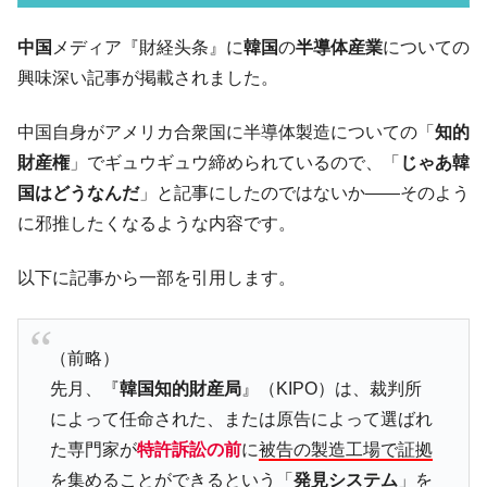
07月販売台数は去年のほぼ半分「71台」しか売れなかっ
た。『起亜』は9台だけ
中国
メディア『財経头条』に
韓国
の
半導体産業
についての
韓国「信用赦免を何回やっても、何回やっ
『Money1』
興味深い記事が掲載されました。
ても」⇒ 257万人赦免したのに60万人がまた延滞者に転
落！
中国自身がアメリカ合衆国に半導体製造についての「
知的
韓国K9専用砲弾･装薬自動供給装甲車両･珍
『Money1』
財産権
」でギュウギュウ締められているので、「
じゃあ韓
兵器「K10」が改良に乗り出す。
国はどうなんだ
」と記事にしたのではないか――そのよう
韓国「2026年07月の輸出入」絶好調。半導
『Money1』
に邪推したくなるような内容です。
体だけで410億ドル、輸出全体の41％もある
韓国･李在明「青年層の雇用状況が悪い。せ
『Money1』
以下に記事から一部を引用します。
や、若者に起業させよう」⇒ どんな雇用対策だソレ。
【韓国の外貨準備】2026年07月は4,279億ド
『Money1』
ル。外平債の発行「19.4億ドル」
（前略）
先月、『
韓国知的財産局
』（KIPO）は、裁判所
韓国「ここは北朝鮮なのか。選管がサーバ
『Money1』
ーにウソのデータを入力したのは明白だ」
によって任命された、または原告によって選ばれ
た専門家が
特許訴訟の前
に
被告の製造工場で証拠
韓国･李在明さっそく不動産対策で浅薄な発
『Money1』
言。
を集めることができる
という「
発見システム
」を