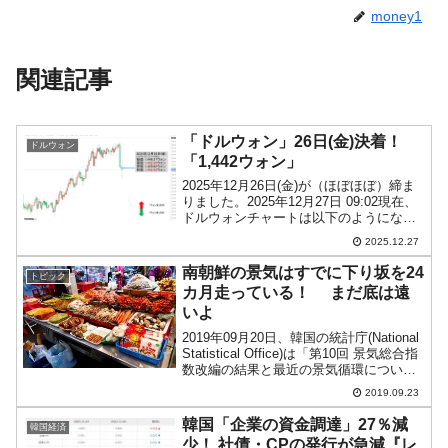
money1
関連記事
「ドルウォン」26日(金)決着！
ドルウォン
「1,442ウォン」
2025年12月26日(金)が（ほぼほぼ）締ま
りました。2025年12月27日 09:02現在、
ドルウォンチャートは以下のようになっ
ています（チャートは『Investing.com』
2025.12.27
より引用：以下同）。26日も陰線となり
ましたが、一時「1ド...
南朝鮮の景気はすでに下り坂を24
トピック
カ月走っている！ まだ底は遠
いよ
2019年09月20日、韓国の統計庁(National
Statistical Office)は「第10回 景気総合指
数改編の結果と最近の景気循環につい
て」※という資料を公表しました。この
2019.09.23
資料を基にした記事が韓国メディアに公
開され、その日本...
韓国「企業の資金調達」27％減
韓国経済
少！ 社債・CPの発行が急減『レ