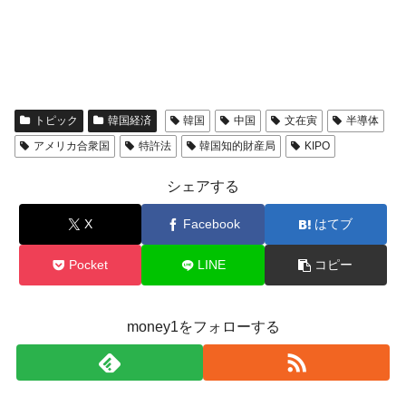
トピック
韓国経済
韓国
中国
文在寅
半導体
アメリカ合衆国
特許法
韓国知的財産局
KIPO
シェアする
X
Facebook
はてブ
Pocket
LINE
コピー
money1をフォローする