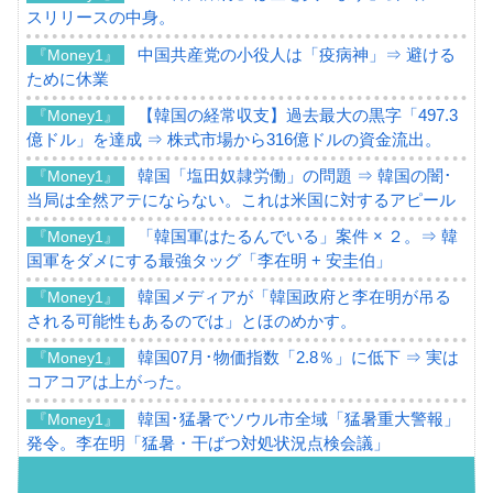
スリリースの中身。
中国共産党の小役人は「疫病神」⇒ 避ける
『Money1』
ために休業
【韓国の経常収支】過去最大の黒字「497.3
『Money1』
億ドル」を達成 ⇒ 株式市場から316億ドルの資金流出。
韓国「塩田奴隷労働」の問題 ⇒ 韓国の闇･
『Money1』
当局は全然アテにならない。これは米国に対するアピール
「韓国軍はたるんでいる」案件 × ２。⇒ 韓
『Money1』
国軍をダメにする最強タッグ「李在明 + 安圭伯」
韓国メディアが「韓国政府と李在明が吊る
『Money1』
される可能性もあるのでは」とほのめかす。
韓国07月･物価指数「2.8％」に低下 ⇒ 実は
『Money1』
コアコアは上がった。
韓国･猛暑でソウル市全域「猛暑重大警報」
『Money1』
発令。李在明「猛暑・干ばつ対処状況点検会議」
【日本市場再挑戦中】韓国『現代自動車』
『Money1』