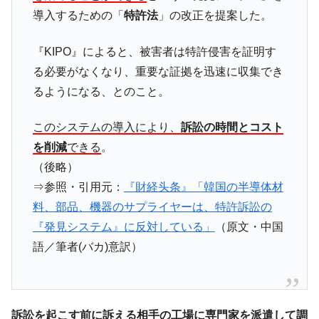
導入するための「
特許法
」の改正を提案した。
韓国は「中国と同じく」投資に不適格な国
『Money1』
だ。
『KIPO』によると、被害者は特許侵害を証明す
『韓国銀行』が「金の保有量を増やしま
『Money1』
る必要がなくなり、重要な証拠を迅速に収集でき
す」⇒「金を経由するドル入手」手段ではないのか？
るようになる、とのこと。
韓国･外為取引量「1日当たり1,214.4億ド
『Money1』
ル」まで拡大 ⇒ 海外資金の動きに強く左右される状態
このシステムの導入により、
訴訟の時間とコスト
韓国･帰ってきた李在明。李在明を支持しな
『Money1』
を削減
できる
。
い「50.5％」に上昇
（後略）
韓国大統領府ボンクラ政策室長が告発され
『Money1』
⇒参照・引用元：
『財経头条』「韓国の半導体材
た ⇒ 国家が行った恐るべき株価操作であり、空前の国政壟
断
料、部品、機器のサプライヤーは、特許訴訟の
『発見システム』に反対している」
（原文・中国
韓国･警察職員が「丸刈りになって抗議活
『Money1』
動」
語／筆者(バカ)意訳）
中国だけが鉄鋼輸出を異常増加させる ⇒ 中
『Money1』
国の過剰生産が世界を蝕む。
韓国製造業「半導体絶好調」のウラで他業
『Money1』
訴訟を起こす前に訴える相手の工場に専門家を派遣して調