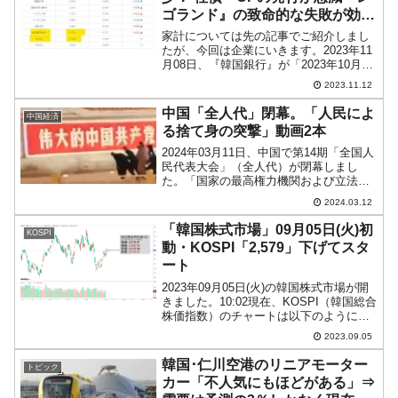
ゴランド』の致命的な失敗が効い
た
家計については先の記事でご紹介しまし
たが、今回は企業にいきます。2023年11
月08日、『韓国銀行』が「2023年10月中
の金融市場動向」を公表しました。この
2023.11.12
中に非常に興味深いデータがあります。
企業の資金調達についてですが、以下を
中国「全人代」閉幕。「人民によ
中国経済
ご覧くださ...
る捨て身の突撃」動画2本
2024年03月11日、中国で第14期「全国人
民代表大会」（全人代）が閉幕しまし
た。「国家の最高権力機関および立法機
関として位置付けられる一院制議会」と
2024.03.12
いうものなので、中国共産党にとって非
常に重要なものです。全人代を平穏に行
「韓国株式市場」09月05日(火)初
KOSPI
うために治安機関...
動・KOSPI「2,579」下げてスタ
ート
2023年09月05日(火)の韓国株式市場が開
きました。10:02現在、KOSPI（韓国総合
株価指数）のチャートは以下のようにな
っています（チャートは
2023.09.05
『Investing.com』より引用）。下げて始
まって、現在のところうっすら陽線。
韓国･仁川空港のリニアモーター
トピック
KOS...
カー「不人気にもほどがある」⇒