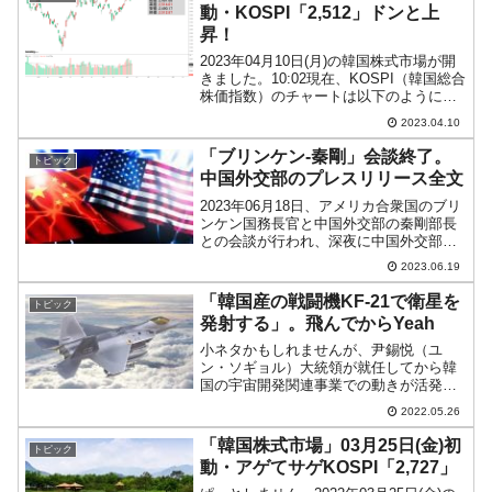
の安定などの経済的...
動・KOSPI「2,512」ドンと上
昇！
2023年04月10日(月)の韓国株式市場が開
きました。10:02現在、KOSPI（韓国総合
株価指数）のチャートは以下のようにな
っています（チャートは
2023.04.10
『Investing.com』より引用）。直近最高
値さいたかねをドンと抜きました。
「ブリンケン-秦剛」会談終了。
トピック
KOSP...
中国外交部のプレスリリース全文
2023年06月18日、アメリカ合衆国のブリ
ンケン国務長官と中国外交部の秦剛部長
との会談が行われ、深夜に中国外交部は
以下のプレスリリースを出しました。全
2023.06.19
文和訳します。2023年06月18日、国務委
員兼外相の秦剛は、北京でアメリカ合衆
「韓国産の戦闘機KF-21で衛星を
トピック
国のブリ...
発射する」。飛んでからYeah
小ネタかもしれませんが、尹錫悦（ユ
ン・ソギョル）大統領が就任してから韓
国の宇宙開発関連事業での動きが活発に
なっているのでご紹介します。まず、韓
2022.05.26
国初の月探査船「タヌリ号」が2022年08
月02日午後07時37分（現地時間）、アメ
「韓国株式市場」03月25日(金)初
トピック
リカ合衆国フロ...
動・アゲてサゲKOSPI「2,727」