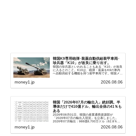
韓国K9専用砲弾･装薬自動供給装甲車両･
珍兵器「K10」が改良に乗り出す。
韓国の珍兵器といわれることもある「K10」が改良
に入るとのこと。K10は、砲弾・装薬をK9の車内
へ自動供給する機能を持つ装甲車両です。韓国メデ
ィア『Chosun Biz』が報じていますので、同記事
から以下に一部を引きます。2005年に初めて...
money1.jp
2026.08.06
韓国「2026年07月の輸出入」絶好調。半
導体だけで410億ドル、輸出全体の41％も
ある
2026年08月01日、韓国の産業通商資源部が
「2026年07月の輸出入現況」を公表しました。
2026年07月輸出：988億8,700万ドル（62.8％）
輸入：685億6,300万ドル（26.5％）貿易収支：
money1.jp
2026.08.06
303億2,400万ドル2026...