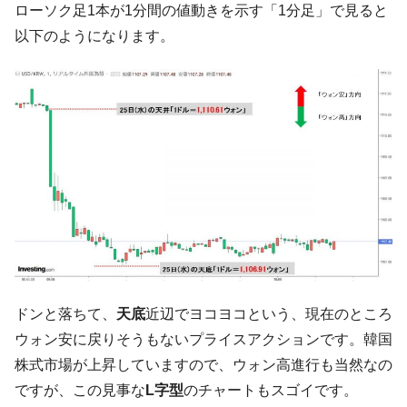
【対日本円】ウォン安が急進！ 日米の協調
ローソク足1本が1分間の値動きを示す「1分足」で見ると
『Money1』
に韓国がいっちょがみしたのでは。
以下のようになります。
韓国政府『BYD』車への補助金を全廃 ⇒ 実
『Money1』
は韓国で『BYD』車は売れている。6カ月で対前年同期比
1.9倍！
在韓米国大使スティールが着韓！⇒ さっそ
『Money1』
く空港に詰めかけ「出て行け！」「極右勢力」のプラカー
ドを掲げる「在韓反米勢力」
韓国政府「2035年までに18.4GW規模のAIデ
『Money1』
ータセンター整備」⇒ だから無理だってば。
JPモルガン「韓国レバレッジETFの清算は
『Money1』
ほぼ終わった」
韓国『国民年金公団』株価暴落で200兆蒸
『Money1』
ドンと落ちて、
天底
近辺でヨコヨコという、現在のところ
発。
ウォン安に戻りそうもないプライスアクションです。韓国
韓国政府「ニセＫ-ブランドを通報しようキ
『Money1』
株式市場が上昇していますので、ウォン高進行も当然なの
ャンペーン」⇒ あの名物教授も登場！
ですが、この見事な
L字型
のチャートもスゴイです。
韓国「橋が落ちました」⇒ 耐久性「なさす
『Money1』