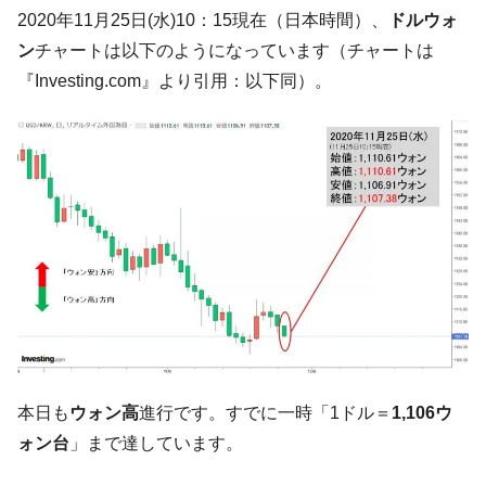
韓国･帰ってきた李在明。李在明を支持しな
2020年11月25日(水)10：15現在（日本時間）、
ドルウォ
『Money1』
い「50.5％」に上昇
ン
チャートは以下のようになっています（チャートは
韓国大統領府ボンクラ政策室長が告発され
『Money1』
『Investing.com』より引用：以下同）。
た ⇒ 国家が行った恐るべき株価操作であり、空前の国政壟
断
韓国･警察職員が「丸刈りになって抗議活
『Money1』
動」
中国だけが鉄鋼輸出を異常増加させる ⇒ 中
『Money1』
国の過剰生産が世界を蝕む。
韓国製造業「半導体絶好調」のウラで他業
『Money1』
種は全般的「不調」⇒ PSIが示す現況は決して良くない。
【米韓激突案件】韓国消費者院が『クーパ
『Money1』
ン』1人当たり賠償10万ウォンを認定 ⇒ 総額3兆7,000億
韓国で猛暑。南東部では干ばつ
『Money1』
本日も
ウォン高
進行です。すでに一時「1ドル＝
1,106ウ
韓国型イージス搭載の次世代駆逐艦
『Money1』
ォン台
」まで達しています。
「KDDX」1番艦、2032年竣工と公示