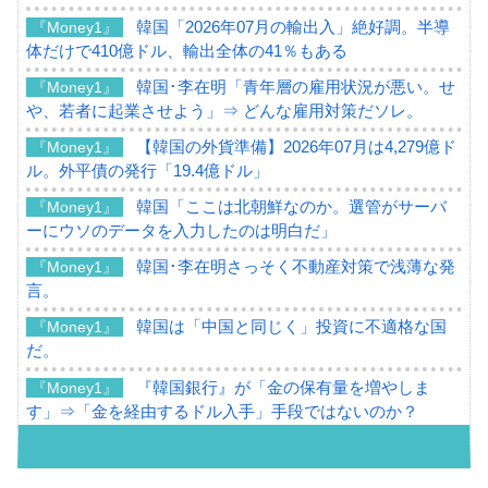
韓国「2026年07月の輸出入」絶好調。半導
『Money1』
体だけで410億ドル、輸出全体の41％もある
韓国･李在明「青年層の雇用状況が悪い。せ
『Money1』
や、若者に起業させよう」⇒ どんな雇用対策だソレ。
【韓国の外貨準備】2026年07月は4,279億ド
『Money1』
ル。外平債の発行「19.4億ドル」
韓国「ここは北朝鮮なのか。選管がサーバ
『Money1』
ーにウソのデータを入力したのは明白だ」
韓国･李在明さっそく不動産対策で浅薄な発
『Money1』
言。
韓国は「中国と同じく」投資に不適格な国
『Money1』
だ。
『韓国銀行』が「金の保有量を増やしま
『Money1』
す」⇒「金を経由するドル入手」手段ではないのか？
韓国･外為取引量「1日当たり1,214.4億ド
『Money1』
ル」まで拡大 ⇒ 海外資金の動きに強く左右される状態