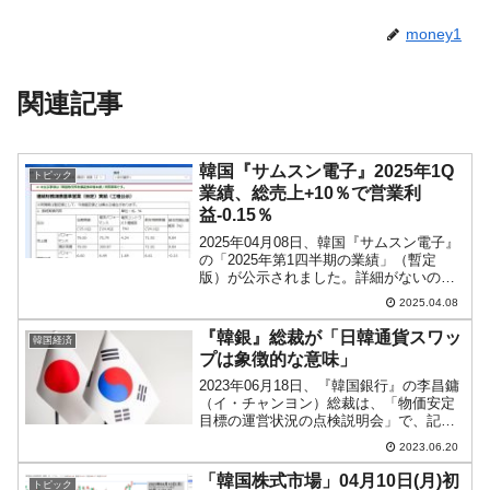
money1
関連記事
韓国『サムスン電子』2025年1Q
トピック
業績、総売上+10％で営業利
益-0.15％
2025年04月08日、韓国『サムスン電子』
の「2025年第1四半期の業績」（暫定
版）が公示されました。詳細がないので
あまり面白くはないのですが、一応ご紹
2025.04.08
介しておきます。2025年第1四半期総売
上：79.00兆ウォン（+9.84％）営業利
『韓銀』総裁が「日韓通貨スワッ
韓国経済
益...
プは象徴的な意味」
2023年06月18日、『韓国銀行』の李昌鏞
（イ・チャンヨン）総裁は、「物価安定
目標の運営状況の点検説明会」で、記者
から「日韓通貨スワップの必要性」につ
2023.06.20
いて質問され、以下のように答えまし
た。「日韓通貨スワップは、為替レート
「韓国株式市場」04月10日(月)初
トピック