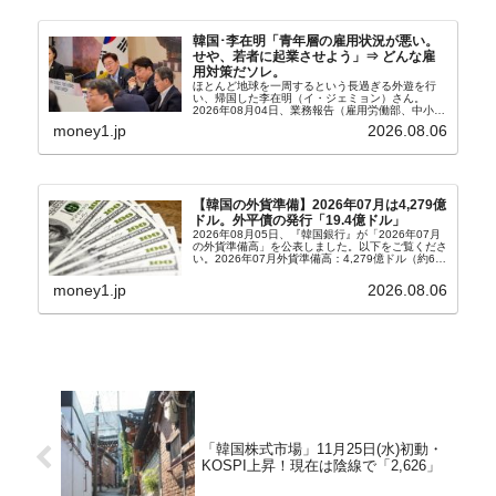
韓国･李在明「青年層の雇用状況が悪い。
せや、若者に起業させよう」⇒ どんな雇
用対策だソレ。
ほとんど地球を一周するという長過ぎる外遊を行
い、帰国した李在明（イ・ジェミョン）さん。
2026年08月04日、業務報告（雇用労働部、中小ベ
ンチャー企業部、公正取引委員会）を主催。この席
money1.jp
2026.08.06
上、韓国大統領に成りおおせた李在明（イ・ジェミ
ョン）さん...
【韓国の外貨準備】2026年07月は4,279億
ドル。外平債の発行「19.4億ドル」
2026年08月05日、『韓国銀行』が「2026年07月
の外貨準備高」を公表しました。以下をご覧くださ
い。2026年07月外貨準備高：4,279億ドル（約67
兆4,456億円）※前月比：+6億ドル＜＜内訳＞＞
⇒Securities：3,80...
money1.jp
2026.08.06
「韓国株式市場」11月25日(水)初動・
KOSPI上昇！現在は陰線で「2,626」