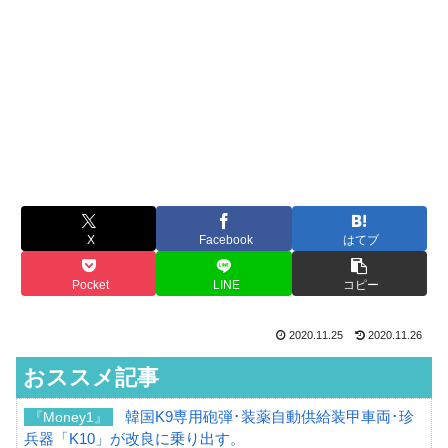
X
Facebook
はてブ
Pocket
LINE
コピー
2020.11.25
2020.11.26
おススメ記事
韓国K9専用砲弾･装薬自動供給装甲車両･珍
『Money1』
兵器「K10」が改良に乗り出す。