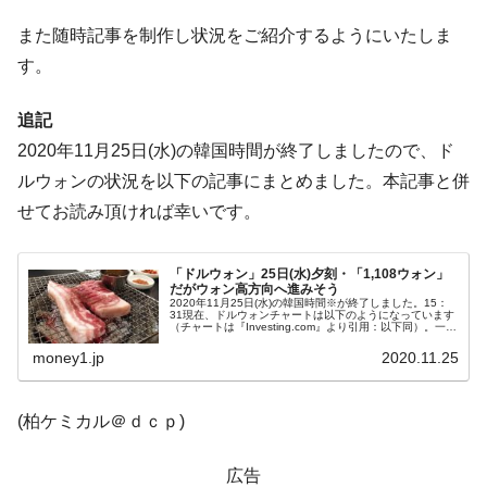
ぎ」では。
また随時記事を制作し状況をご紹介するようにいたしま
韓国鉄鋼最大手『POSCO』ズブズブ沈む。
『Money1』
す。
営業利益80.2％も減少
米国下院「韓国の公務員個人をターゲット
『Money1』
追記
にぶん殴る法案」提出！⇒ クーパン問題は合衆国企業に対
2020年11月25日(水)の韓国時間が終了しましたので、ド
する差別。許してはおかぬ
ルウォンの状況を以下の記事にまとめました。本記事と併
韓国ボンクラ政策室長･金容範、株価暴落に
『Money1』
せてお読み頂ければ幸いです。
他人事のような発言。
韓国半導体『SKハイニックス』2026年2Qの
『Money1』
「ドルウォン」25日(水)夕刻・「1,108ウォン」
業績「史上最高益」当期純利益は前年同期比13.4倍に。
だがウォン高方向へ進みそう
2020年11月25日(水)の韓国時間※が終了しました。15：
韓国･加徳島新国際空港「またも暗礁」の危
『Money1』
31現在、ドルウォンチャートは以下のようになっています
（チャートは『Investing.com』より引用：以下同）。一時
機 ⇒ 10.7兆では損が出るからできない。
「1ドル＝1,105ウォン」までいきましたが、3ウォンほ
ど...
money1.jp
2020.11.25
【速報】韓国株式市場の暴落・本日07月29
『Money1』
日(水)もサイドカー・サーキットブレイカーの二段コンボ
(柏ケミカル＠ｄｃｐ)
発動！
IT産業は人を雇用する効果は低い。全産業の
『Money1』
広告
半分未満しか雇用を生まない