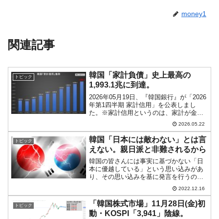
money1
関連記事
韓国「家計負債」史上最高の
トピック
1,993.1兆に到達。
2026年05月19日、『韓国銀行』が「2026
年第1四半期 家計信用」を公表しまし
た。※家計信用というのは、家計が金融
会社から借りた貸し出し金額と、カード
2026.05.22
使用額などの販売信用を合わせたもの。
簡単にいえば、家計が負債をどのくらい
韓国「日本には敵わない」とは言
トピック
抱えているの...
えない。親日派と非難されるから
韓国の皆さんには事実に基づかない「日
本に優越している」という思い込みがあ
り、その思い込みを基に発言を行うの
で、事実から乖離したトンチンカンな言
2022.12.16
説になります。たとえ日本を侮辱するよ
うな内容であっても、事実に基づく、客
「韓国株式市場」11月28日(金)初
トピック
観的な言説であれば日本人も...
動・KOSPI「3,941」陰線。