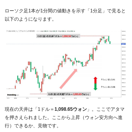
韓国は「中国と同じく」投資に不適格な国
『Money1』
ローソク足1本が1分間の値動きを示す「1分足」で見ると
だ。
以下のようになります。
『韓国銀行』が「金の保有量を増やしま
『Money1』
す」⇒「金を経由するドル入手」手段ではないのか？
韓国･外為取引量「1日当たり1,214.4億ド
『Money1』
ル」まで拡大 ⇒ 海外資金の動きに強く左右される状態
韓国･帰ってきた李在明。李在明を支持しな
『Money1』
い「50.5％」に上昇
韓国大統領府ボンクラ政策室長が告発され
『Money1』
た ⇒ 国家が行った恐るべき株価操作であり、空前の国政壟
断
韓国･警察職員が「丸刈りになって抗議活
『Money1』
動」
現在の天井は「1ドル＝
1,098.65ウォン
」。ここでアタマ
中国だけが鉄鋼輸出を異常増加させる ⇒ 中
『Money1』
を押さえられました。ここから上昇（ウォン安方向へ進
国の過剰生産が世界を蝕む。
行）できるか、見物です。
韓国製造業「半導体絶好調」のウラで他業
『Money1』