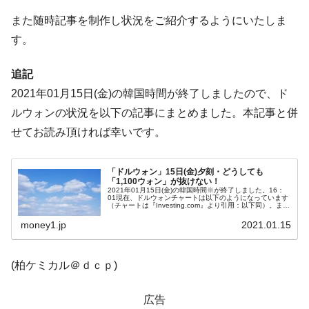
種は全般的「不調」⇒ PSIが示す現況は決して良くない。
また随時記事を制作し状況をご紹介するようにいたしま
【米韓激突案件】韓国消費者院が『クーパ
『Money1』
す。
ン』1人当たり賠償10万ウォンを認定 ⇒ 総額3兆7,000億
韓国で猛暑。南東部では干ばつ
『Money1』
追記
韓国型イージス搭載の次世代駆逐艦
『Money1』
2021年01月15日(金)の韓国時間が終了しましたので、ド
「KDDX」1番艦、2032年竣工と公示
ルウォンの状況を以下の記事にまとめました。本記事と併
【対日本円】ウォン安が急進！ 日米の協調
『Money1』
せてお読み頂ければ幸いです。
に韓国がいっちょがみしたのでは。
韓国政府『BYD』車への補助金を全廃 ⇒ 実
『Money1』
「ドルウォン」15日(金)夕刻・どうしても
は韓国で『BYD』車は売れている。6カ月で対前年同期比
「1,100ウォン」が抜けない！
2021年01月15日(金)の韓国時間※が終了しました。16：
1.9倍！
01現在、ドルウォンチャートは以下のようになっています
（チャートは『Investing.com』より引用：以下同）。まだ
陽線で頑張っていますが、ウォン高圧力も強く、怪しくな
在韓米国大使スティールが着韓！⇒ さっそ
『Money1』
ってき...
money1.jp
2021.01.15
く空港に詰めかけ「出て行け！」「極右勢力」のプラカー
ドを掲げる「在韓反米勢力」
(柏ケミカル＠ｄｃｐ)
韓国政府「2035年までに18.4GW規模のAIデ
『Money1』
ータセンター整備」⇒ だから無理だってば。
広告