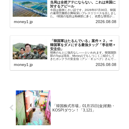
当局は全然アテにならない。これは米国に
対するアピール
今回は面倒くさい話です。2026年07月30日、韓国
の雇用労働部が興味深いプレスリリースを出しまし
た。↑韓国の塩田は島嶼部に多く、劣悪な環境が一
般に見られることが少ないため、事件の発覚を妨げ
money1.jp
2026.08.08
たといわれます（後述）。これは、いわゆる「塩田
奴隷...
「韓国軍はたるんでいる」案件 × ２。⇒
韓国軍をダメにする最強タッグ「李在明 +
安圭伯」
弱将のもとに強兵なし――といわれます。韓国国防
部のTopは現在、Money1でもしつこくご紹介して
きたボンクラの安圭伯（アン・ギュベク）さんで
す。↑経済的無知蒙昧な李在明（イ・ジェミョン）
money1.jp
2026.08.08
さんと「韓国初の文官上がり」の国防部長官安圭伯
（アン...
「韓国株式市場」01月15日(金)初動・
KOSPIダウン！「3,121」