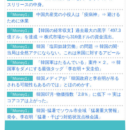
スリリースの中身。
中国共産党の小役人は「疫病神」⇒ 避ける
『Money1』
ために休業
【韓国の経常収支】過去最大の黒字「497.3
『Money1』
億ドル」を達成 ⇒ 株式市場から316億ドルの資金流出。
韓国「塩田奴隷労働」の問題 ⇒ 韓国の闇･
『Money1』
当局は全然アテにならない。これは米国に対するアピール
「韓国軍はたるんでいる」案件 × ２。⇒ 韓
『Money1』
国軍をダメにする最強タッグ「李在明 + 安圭伯」
韓国メディアが「韓国政府と李在明が吊る
『Money1』
される可能性もあるのでは」とほのめかす。
韓国07月･物価指数「2.8％」に低下 ⇒ 実は
『Money1』
コアコアは上がった。
韓国･猛暑でソウル市全域「猛暑重大警報」
『Money1』
発令。李在明「猛暑・干ばつ対処状況点検会議」
【日本市場再挑戦中】韓国『現代自動車』
『Money1』