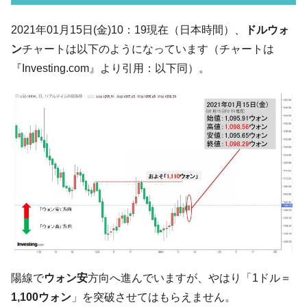
07月販売台数は去年のほぼ半分「71台」しか売れなかっ
た。『起亜』は9台だけ
2021年01月15日(金)10：19現在（日本時間）、
ドルウォ
韓国「信用赦免を何回やっても、何回やっ
『Money1』
ン
チャートは以下のようになっています（チャートは
ても」⇒ 257万人赦免したのに60万人がまた延滞者に転
『Investing.com』より引用：以下同）。
落！
韓国K9専用砲弾･装薬自動供給装甲車両･珍
『Money1』
兵器「K10」が改良に乗り出す。
韓国「2026年07月の輸出入」絶好調。半導
『Money1』
体だけで410億ドル、輸出全体の41％もある
韓国･李在明「青年層の雇用状況が悪い。せ
『Money1』
や、若者に起業させよう」⇒ どんな雇用対策だソレ。
【韓国の外貨準備】2026年07月は4,279億ド
『Money1』
ル。外平債の発行「19.4億ドル」
韓国「ここは北朝鮮なのか。選管がサーバ
『Money1』
ーにウソのデータを入力したのは明白だ」
陽線で
ウォン安
方向へ進んでいますが、やはり「1ドル＝
韓国･李在明さっそく不動産対策で浅薄な発
『Money1』
1,100ウォン
」を突破させてはもらえません。
言。