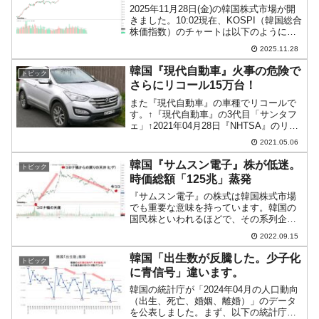
2025年11月28日(金)の韓国株式市場が開
きました。10:02現在、KOSPI（韓国総合
株価指数）のチャートは以下のようにな
っています（チャートは
2025.11.28
『Investing.com』より引用）。陰線で
す。KOSPIは「3,941」まで下落して...
韓国『現代自動車』火事の危険で
トピック
さらにリコール15万台！
また『現代自動車』の車種でリコールで
す。↑『現代自動車』の3代目「サンタフ
ェ」↑2021年04月28日『NHTSA』のリコ
ールリポートアメリカ合衆国『NHTSA』
2021.05.06
（National Highway Traffic Safety
Admini...
韓国『サムスン電子』株が低迷。
トピック
時価総額「125兆」蒸発
『サムスン電子』の株式は韓国株式市場
でも重要な意味を持っています。韓国の
国民株といわれるほどで、その系列企業
も含めた時価総額が市場に占める割合は
2022.09.15
31.35％（2021年11月末時点／以下『金
融投資協会』出典）。⇒参照・引用元：
韓国「出生数が反騰した。少子化
トピック
『韓国金融投資...
に青信号」違います。
韓国の統計庁が「2024年04月の人口動向
（出生、死亡、婚姻、離婚）」のデータ
を公表しました。まず、以下の統計庁の