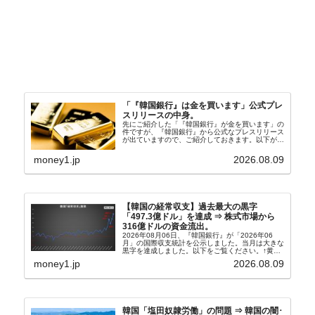
「『韓国銀行』は金を買います」公式プレ
スリリースの中身。
先にご紹介した「『韓国銀行』が金を買います」の
件ですが、『韓国銀行』から公式なプレスリリース
が出ていますので、ご紹介しておきます。以下が全
文和訳です。表題：韓国銀行、国内生産金の買い入
れ協力体制を構築□『韓国銀行』は、国内生産金の
money1.jp
2026.08.09
買い入れに...
【韓国の経常収支】過去最大の黒字
「497.3億ドル」を達成 ⇒ 株式市場から
316億ドルの資金流出。
2026年08月06日、『韓国銀行』が「2026年06
月」の国際収支統計を公示しました。当月は大きな
黒字を達成しました。以下をご覧ください。↑黄色
の傾向ペンでフォーカスしているのが2026年06月
money1.jp
2026.08.09
の経常収支です。2026年06月貿易収支：4...
韓国「塩田奴隷労働」の問題 ⇒ 韓国の闇･