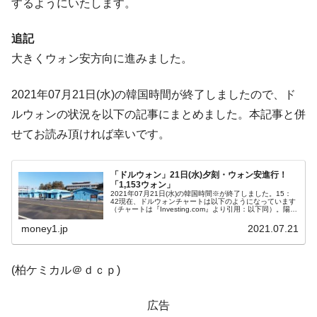
するようにいたします。
ぎ」では。
韓国鉄鋼最大手『POSCO』ズブズブ沈む。
『Money1』
追記
営業利益80.2％も減少
大きくウォン安方向に進みました。
米国下院「韓国の公務員個人をターゲット
『Money1』
にぶん殴る法案」提出！⇒ クーパン問題は合衆国企業に対
2021年07月21日(水)の韓国時間が終了しましたので、ド
する差別。許してはおかぬ
ルウォンの状況を以下の記事にまとめました。本記事と併
韓国ボンクラ政策室長･金容範、株価暴落に
『Money1』
せてお読み頂ければ幸いです。
他人事のような発言。
韓国半導体『SKハイニックス』2026年2Qの
『Money1』
「ドルウォン」21日(水)夕刻・ウォン安進行！
業績「史上最高益」当期純利益は前年同期比13.4倍に。
「1,153ウォン」
2021年07月21日(水)の韓国時間※が終了しました。15：
42現在、ドルウォンチャートは以下のようになっています
韓国･加徳島新国際空港「またも暗礁」の危
『Money1』
（チャートは『Investing.com』より引用：以下同）。陽線
が長くなりました。ウォン安方向へ大きく進行し、「1ド
機 ⇒ 10.7兆では損が出るからできない。
ル＝1...
money1.jp
2021.07.21
【速報】韓国株式市場の暴落・本日07月29
『Money1』
日(水)もサイドカー・サーキットブレイカーの二段コンボ
(柏ケミカル＠ｄｃｐ)
発動！
IT産業は人を雇用する効果は低い。全産業の
『Money1』
広告
半分未満しか雇用を生まない