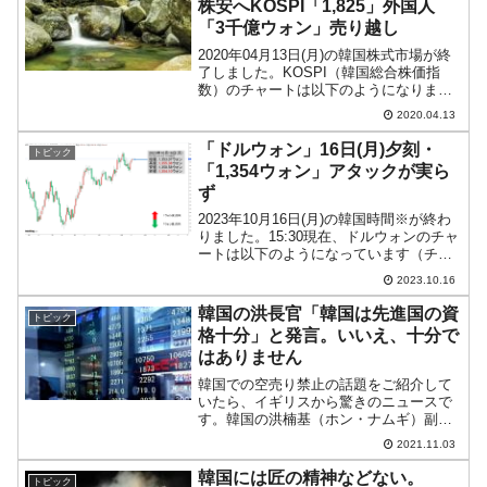
株安へKOSPI「1,825」外国人
「3千億ウォン」売り越し
2020年04月13日(月)の韓国株式市場が終
了しました。KOSPI（韓国総合株価指
数）のチャートは以下のようになりまし
た（チャートは『Investing.com』より引
2020.04.13
用）。前日終値より安く始まり、陰線で
終了しましたので株安進行です。注目...
「ドルウォン」16日(月)夕刻・
トピック
「1,354ウォン」アタックが実ら
ず
2023年10月16日(月)の韓国時間※が終わ
りました。15:30現在、ドルウォンのチャ
ートは以下のようになっています（チャ
ートは『Investing.com』より引用）。思
2023.10.16
い切った上昇は見られませんが、まだ陽
線を維持しています。現在のとこ...
韓国の洪長官「韓国は先進国の資
トピック
格十分」と発言。いいえ、十分で
はありません
韓国での空売り禁止の話題をご紹介して
いたら、イギリスから驚きのニュースで
す。韓国の洪楠基（ホン・ナムギ）副首
相兼企画財政部長官がロンドンを訪問し
2021.11.03
ているのですが、コリンシアホテルで開
催された韓国経済説明会で以下のように
韓国には匠の精神などない。
トピック