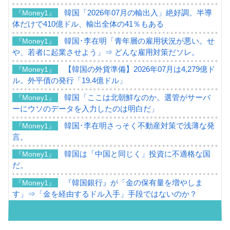
韓国「2026年07月の輸出入」絶好調。半導
『Money1』
体だけで410億ドル、輸出全体の41％もある
韓国･李在明「青年層の雇用状況が悪い。せ
『Money1』
や、若者に起業させよう」⇒ どんな雇用対策だソレ。
【韓国の外貨準備】2026年07月は4,279億ド
『Money1』
ル。外平債の発行「19.4億ドル」
韓国「ここは北朝鮮なのか。選管がサーバ
『Money1』
ーにウソのデータを入力したのは明白だ」
韓国･李在明さっそく不動産対策で浅薄な発
『Money1』
言。
韓国は「中国と同じく」投資に不適格な国
『Money1』
だ。
『韓国銀行』が「金の保有量を増やしま
『Money1』
す」⇒「金を経由するドル入手」手段ではないのか？
韓国･外為取引量「1日当たり1,214.4億ド
『Money1』
ル」まで拡大 ⇒ 海外資金の動きに強く左右される状態