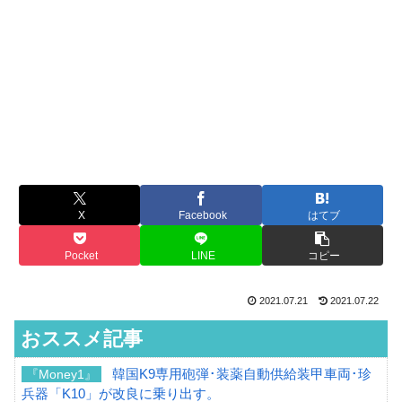
X
Facebook
はてブ
Pocket
LINE
コピー
2021.07.21
2021.07.22
おススメ記事
韓国K9専用砲弾･装薬自動供給装甲車両･珍
『Money1』
兵器「K10」が改良に乗り出す。