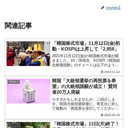
money1
関連記事
「韓国株式市場」11月12日(金)初
トピック
動・KOSPIは上昇して「2,958」
2021年11月12日(金)の韓国株式市場が開
きました。10：06現在、KOSPI（韓国総
合株価指数）のチャートは以下のように
なっています（チャートは
2021.11.12
『Investing.com』より引用）。本日はギ
ャップアップして上昇。とりあえず
韓国「大統領選挙の再投票を希
韓国経済
「2,9...
望」の大統領請願が成立！ 賛同
者20万人突破
小ネタかもしれませんが、ご紹介しま
す。韓国大統領選挙後に、青瓦台に対し
て複数の「再投票を実行してください」
という大統領請願が上がった件の続報で
2022.03.19
す。先にご紹介した、「選挙後2日で12万
9,228人」の請願が見事に成立しました。
「韓国株式市場」13日(月)終了！
トピック
↑2022年03...