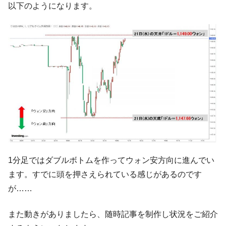
【対日本円】ウォン安が急進！ 日米の協調
以下のようになります。
『Money1』
に韓国がいっちょがみしたのでは。
韓国政府『BYD』車への補助金を全廃 ⇒ 実
『Money1』
は韓国で『BYD』車は売れている。6カ月で対前年同期比
1.9倍！
在韓米国大使スティールが着韓！⇒ さっそ
『Money1』
く空港に詰めかけ「出て行け！」「極右勢力」のプラカー
ドを掲げる「在韓反米勢力」
韓国政府「2035年までに18.4GW規模のAIデ
『Money1』
ータセンター整備」⇒ だから無理だってば。
JPモルガン「韓国レバレッジETFの清算は
『Money1』
ほぼ終わった」
1分足ではダブルボトムを作ってウォン安方向に進んでい
韓国『国民年金公団』株価暴落で200兆蒸
『Money1』
ます。すでに頭を押さえられている感じがあるのです
発。
が……
韓国政府「ニセＫ-ブランドを通報しようキ
『Money1』
ャンペーン」⇒ あの名物教授も登場！
また動きがありましたら、随時記事を制作し状況をご紹介
韓国「橋が落ちました」⇒ 耐久性「なさす
『Money1』