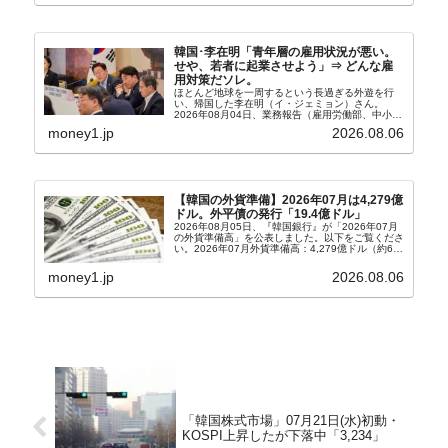
韓国･李在明「青年層の雇用状況が悪い。
せや、若者に起業させよう」⇒ どんな雇
用対策だソレ。
ほとんど地球を一周するという長過ぎる外遊を行
い、帰国した李在明（イ・ジェミョン）さん。
2026年08月04日、業務報告（雇用労働部、中小ベ
ンチャー企業部、公正取引委員会）を主催。この席
money1.jp
2026.08.06
上、韓国大統領に成りおおせた李在明（イ・ジェミ
ョン）さん...
【韓国の外貨準備】2026年07月は4,279億
ドル。外平債の発行「19.4億ドル」
2026年08月05日、『韓国銀行』が「2026年07月
の外貨準備高」を公表しました。以下をご覧くださ
い。2026年07月外貨準備高：4,279億ドル（約67
兆4,456億円）※前月比：+6億ドル＜＜内訳＞＞
⇒Securities：3,80...
money1.jp
2026.08.06
「韓国株式市場」07月21日(水)初動・
KOSPI上昇したが下落中「3,234」