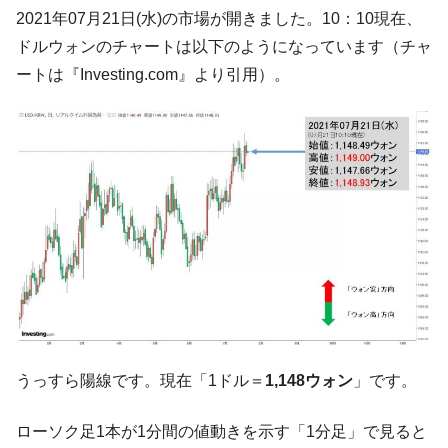
韓国･帰ってきた李在明。李在明を支持しな
2021年07月21日(水)の市場が開きました。10：10現在、
『Money1』
い「50.5％」に上昇
ドルウォンのチャートは以下のようになっています（チャ
韓国大統領府ボンクラ政策室長が告発され
『Money1』
ートは『Investing.com』より引用）。
た ⇒ 国家が行った恐るべき株価操作であり、空前の国政壟
断
韓国･警察職員が「丸刈りになって抗議活
『Money1』
動」
中国だけが鉄鋼輸出を異常増加させる ⇒ 中
『Money1』
国の過剰生産が世界を蝕む。
韓国製造業「半導体絶好調」のウラで他業
『Money1』
種は全般的「不調」⇒ PSIが示す現況は決して良くない。
【米韓激突案件】韓国消費者院が『クーパ
『Money1』
ン』1人当たり賠償10万ウォンを認定 ⇒ 総額3兆7,000億
韓国で猛暑。南東部では干ばつ
『Money1』
うっすら陽線です。現在「1ドル＝
1,148ウォン
」です。
韓国型イージス搭載の次世代駆逐艦
『Money1』
「KDDX」1番艦、2032年竣工と公示
ローソク足1本が1分間の値動きを示す「1分足」で見ると