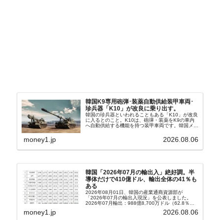
韓国K9専用砲弾･装薬自動供給装甲車両･
珍兵器「K10」が改良に乗り出す。
韓国の珍兵器といわれることもある「K10」が改良
に入るとのこと。K10は、砲弾・装薬をK9の車内
へ自動供給する機能を持つ装甲車両です。韓国メデ
ィア『Chosun Biz』が報じていますので、同記事
から以下に一部を引きます。2005年に初めて...
money1.jp
2026.08.06
韓国「2026年07月の輸出入」絶好調。半
導体だけで410億ドル、輸出全体の41％も
ある
2026年08月01日、韓国の産業通商資源部が
「2026年07月の輸出入現況」を公表しました。
2026年07月輸出：988億8,700万ドル（62.8％）
輸入：685億6,300万ドル（26.5％）貿易収支：
money1.jp
2026.08.06
303億2,400万ドル2026...