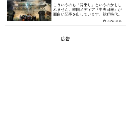
述べたとのこと。（前略）...
こういうのも「背乗り」というのかもし
れません。韓国メディア『中央日報』が
面白い記事を出しています。朝鮮時代は
士農工商の階級社会イデオロギーが支配
2024.08.02
したが、宮廷・寺刹などを作る匠の地位
は相当に高かった。彼らの中でも設計か
ら監督と監理を担当し建設...
広告