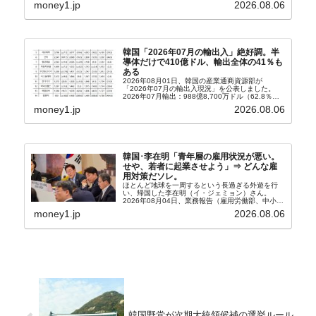
から以下に一部を引きます。2005年に初めて...
money1.jp
2026.08.06
韓国「2026年07月の輸出入」絶好調。半
導体だけで410億ドル、輸出全体の41％も
ある
2026年08月01日、韓国の産業通商資源部が
「2026年07月の輸出入現況」を公表しました。
2026年07月輸出：988億8,700万ドル（62.8％）
輸入：685億6,300万ドル（26.5％）貿易収支：
money1.jp
2026.08.06
303億2,400万ドル2026...
韓国･李在明「青年層の雇用状況が悪い。
せや、若者に起業させよう」⇒ どんな雇
用対策だソレ。
ほとんど地球を一周するという長過ぎる外遊を行
い、帰国した李在明（イ・ジェミョン）さん。
2026年08月04日、業務報告（雇用労働部、中小ベ
ンチャー企業部、公正取引委員会）を主催。この席
money1.jp
2026.08.06
上、韓国大統領に成りおおせた李在明（イ・ジェミ
ョン）さん...
韓国野党が次期大統領候補の選挙ルール