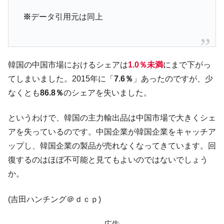
全て勝つといくら？ 競馬GI競走で勝利騎手がもら
Fact1
※
データ引用元は同上
える賞金とは？
平成仮面ライダーの意外すぎるモチーフとは？
Fact1
発表から2日で大崩壊、鳴かず飛ばずに終わりそう
Fact1
韓国の中国市場におけるシェアは
1.0％未満
にまで下がっ
なスーパーリーグとは？
てしまいました。2015年に「
7.6％
」あったのですが、少
日本人マスターズ挑戦の歴史。松山以前に最高位
Fact1
なくとも
86.8％
のシェアを失いました。
だった選手とは？
甲子園通算本塁打、最多の清原に次いで多く打っ
Fact1
というわけで、韓国の主力輸出品は中国市場で大きくシェ
ている意外な選手とは？
アを失っているのです。中国企業が韓国企業をキャッチア
セレクトセールの高額取引馬が稼いだ金額とは？
Fact1
ップし、韓国企業の製品が売れなくなってきています。回
復するのはほぼ不可能と見てもよいのではないでしょう
か。
(吉田ハンチング＠ｄｃｐ)