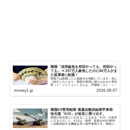
韓国「信用赦免を何回やっても、何回やっ
ても」⇒ 257万人赦免したのに60万人がま
た延滞者に転落！
韓国では政権ごとに徳政令を発動しています。先に
ご紹介したとおり、韓国大統領に成りおおせた李在
明（イ・ジェミョン）さんも、尹錫悦（ユン・ソギ
ョル）前政権が行った――「新出発基金」をバッド
money1.jp
2026.08.07
バンクにして不良債権の買い取りを行い、分割償還
や元利減免...
韓国K9専用砲弾･装薬自動供給装甲車両･
珍兵器「K10」が改良に乗り出す。
韓国の珍兵器といわれることもある「K10」が改良
に入るとのこと。K10は、砲弾・装薬をK9の車内
へ自動供給する機能を持つ装甲車両です。韓国メデ
ィア『Chosun Biz』が報じていますので、同記事