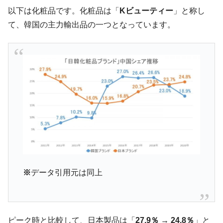
発。
以下は化粧品です。化粧品は「
Kビューティー
」と称し
韓国政府「ニセＫ-ブランドを通報しようキ
『Money1』
て、韓国の主力輸出品の一つとなっています。
ャンペーン」⇒ あの名物教授も登場！
韓国「橋が落ちました」⇒ 耐久性「なさす
『Money1』
ぎ」では。
韓国鉄鋼最大手『POSCO』ズブズブ沈む。
『Money1』
営業利益80.2％も減少
米国下院「韓国の公務員個人をターゲット
『Money1』
にぶん殴る法案」提出！⇒ クーパン問題は合衆国企業に対
する差別。許してはおかぬ
韓国ボンクラ政策室長･金容範、株価暴落に
『Money1』
他人事のような発言。
韓国半導体『SKハイニックス』2026年2Qの
『Money1』
※
データ引用元は同上
業績「史上最高益」当期純利益は前年同期比13.4倍に。
韓国･加徳島新国際空港「またも暗礁」の危
『Money1』
機 ⇒ 10.7兆では損が出るからできない。
ピーク時と比較して、日本製品は「
27.9％ → 24.8％
」と