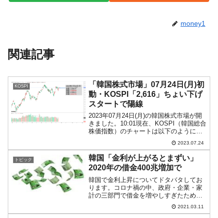
money1
関連記事
「韓国株式市場」07月24日(月)初
KOSPI
動・KOSPI「2,616」ちょい下げ
スタートで陽線
2023年07月24日(月)の韓国株式市場が開
きました。10:01現在、KOSPI（韓国総合
株価指数）のチャートは以下のようにな
っています（チャートは
2023.07.24
『Investing.com』より引用）。ちょい下
げで始まりましたが、現在のところ陽
韓国「金利が上がるとまずい」
トピック
線。K...
2020年の借金400兆増加で
韓国で金利上昇についてドタバタしてお
ります。コロナ禍の中、政府・企業・家
計の三部門で借金を増やしすぎたため、
ここで金利が上昇すると大変なことにな
2021.03.11
るからです。まず韓国三部門の2020年の