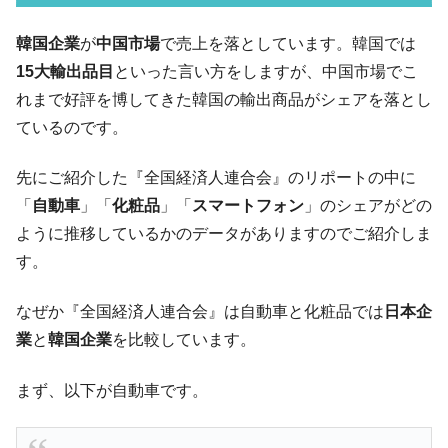
『韓国銀行』が「金の保有量を増やしま
『Money1』
す」⇒「金を経由するドル入手」手段ではないのか？
韓国企業
が
中国市場
で売上を落としています。韓国では
韓国･外為取引量「1日当たり1,214.4億ド
『Money1』
15大輸出品目
といった言い方をしますが、中国市場でこ
ル」まで拡大 ⇒ 海外資金の動きに強く左右される状態
れまで好評を博してきた韓国の輸出商品がシェアを落とし
韓国･帰ってきた李在明。李在明を支持しな
『Money1』
ているのです。
い「50.5％」に上昇
韓国大統領府ボンクラ政策室長が告発され
『Money1』
先にご紹介した『全国経済人連合会』のリポートの中に
た ⇒ 国家が行った恐るべき株価操作であり、空前の国政壟
「
自動車
」「
化粧品
」「
スマートフォン
」のシェアがどの
断
ように推移しているかのデータがありますのでご紹介しま
韓国･警察職員が「丸刈りになって抗議活
『Money1』
す。
動」
中国だけが鉄鋼輸出を異常増加させる ⇒ 中
『Money1』
なぜか『全国経済人連合会』は自動車と化粧品では
日本企
国の過剰生産が世界を蝕む。
業
と
韓国企業
を比較しています。
韓国製造業「半導体絶好調」のウラで他業
『Money1』
種は全般的「不調」⇒ PSIが示す現況は決して良くない。
まず、以下が自動車です。
【米韓激突案件】韓国消費者院が『クーパ
『Money1』
ン』1人当たり賠償10万ウォンを認定 ⇒ 総額3兆7,000億