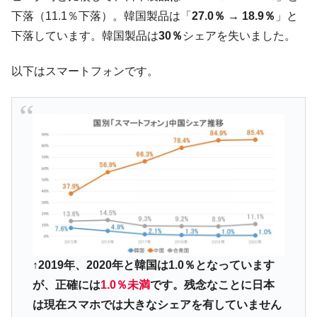
【速報】韓国株式市場の暴落・本日07月29
『Money1』
下落（11.1％下落）。韓国製品は「
27.0％ → 18.9％
」と
日(水)もサイドカー・サーキットブレイカーの二段コンボ
発動！
下落しています。韓国製品は
30％
シェアを失いました。
IT産業は人を雇用する効果は低い。全産業の
『Money1』
半分未満しか雇用を生まない
以下はスマートフォンです。
韓国「株式市場が賭博場のように変質した
『Money1』
のは政界の責任だ」
韓国「2026年1Q 資金循環統計」面白い結果
『Money1』
に。
韓国化学企業最大手『ロッテケミカル』純
『Money1』
借入金が約8兆。信用格付け「ネガティブ」にダウン
日本の誇る海洋資源調査船『白嶺』は先進技術の
Fact1
塊！
夏の甲子園、優勝校を最も多く輩出している都道
Fact1
↑2019年、2020年と韓国は1.0％となっています
府県とは？
が、正確には
1.0％未満
です。残念なことに日本
今話題の「楽天ライオンズ」とは？
Fact1
は現在スマホでは大きなシェアを有していません
奇跡の毛色「白毛馬」とは？
Fact1