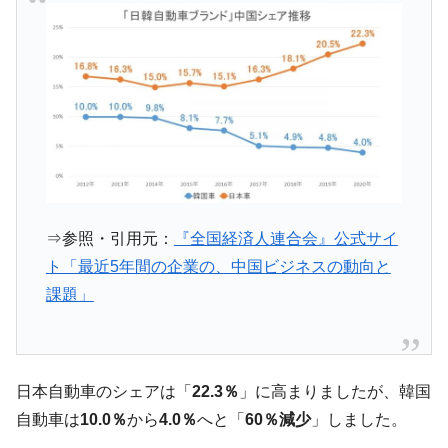
韓国で猛暑。南東部では干ばつ
『Money1』
韓国型イージス搭載の次世代駆逐艦
『Money1』
「KDDX」1番艦、2032年竣工と公示
【対日本円】ウォン安が急進！ 日米の協調
『Money1』
に韓国がいっちょがみしたのでは。
韓国政府『BYD』車への補助金を全廃 ⇒ 実
『Money1』
は韓国で『BYD』車は売れている。6カ月で対前年同期比
1.9倍！
⇒参照・引用元：
『全国経済人連合会』公式サイ
在韓米国大使スティールが着韓！⇒ さっそ
『Money1』
ト「最近5年間の企業の、中国ビジネスの動向と
く空港に詰めかけ「出て行け！」「極右勢力」のプラカー
ドを掲げる「在韓反米勢力」
課題」
韓国政府「2035年までに18.4GW規模のAIデ
『Money1』
ータセンター整備」⇒ だから無理だってば。
JPモルガン「韓国レバレッジETFの清算は
『Money1』
日本自動車のシェアは「
22.3％
」に高まりましたが、韓国
ほぼ終わった」
自動車は
10.0％
から
4.0％
へと「
60％減少
」しました。
韓国『国民年金公団』株価暴落で200兆蒸
『Money1』