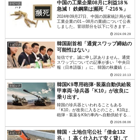
借金増を簡単にまとめますと、以下のよ
中国の工業企業08月に利益18％
トピック
うになります。政府負...
急減！ 鉄鋼業は瀕死「-216％」
2024年09月27日、中国の国家統計局が鉱
工業企業の01～08月の業績について公表
しました。冒頭部分を以下に引きます
（面倒な方は飛ばしていただいても大丈
2024.09.29
夫です／数字については後述しますの
で）。01月から08月まで、全国の規模以
韓国副首相「通貨スワップ締結の
トピック
上工業企業の...
可能性はない」
短信です。誠に申し訳ありません。通貨
スワップについての記事が多い『中央日
報（日本語版）』に、韓国の秋慶鎬（チ
ュ・ギョンホ）副首相兼企画財政部長官
2022.10.13
の発言が出ましたので、ご紹介しておき
ます。秋長官はアメリカ合衆国ワシント
韓国K9専用砲弾･装薬自動供給装
トピック
ンに出張中で、記者懇談会...
甲車両･珍兵器「K10」が改良に
乗り出す。
韓国の珍兵器といわれることもある
「K10」が改良に入るとのこと。K10は、
砲弾・装薬をK9の車内へ自動供給する機
能を持つ装甲車両です。韓国メディア
2026.08.06
『Chosun Biz』が報じていますので、同
記事から以下に一部を引きます。2005年
韓国・土地住宅公社「借金132
トピック
に初めて...
兆」！ 高く仕入れて安く貸して