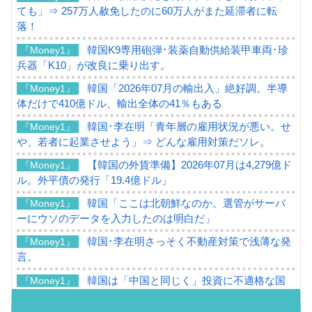
ても」⇒ 257万人赦免したのに60万人がまた延滞者に転
落！
韓国K9専用砲弾･装薬自動供給装甲車両･珍
『Money1』
兵器「K10」が改良に乗り出す。
韓国「2026年07月の輸出入」絶好調。半導
『Money1』
体だけで410億ドル、輸出全体の41％もある
韓国･李在明「青年層の雇用状況が悪い。せ
『Money1』
や、若者に起業させよう」⇒ どんな雇用対策だソレ。
【韓国の外貨準備】2026年07月は4,279億ド
『Money1』
ル。外平債の発行「19.4億ドル」
韓国「ここは北朝鮮なのか。選管がサーバ
『Money1』
ーにウソのデータを入力したのは明白だ」
韓国･李在明さっそく不動産対策で浅薄な発
『Money1』
言。
韓国は「中国と同じく」投資に不適格な国
『Money1』
だ。