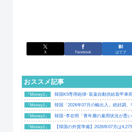
X
Facebook
はてブ
おススメ記事
韓国K9専用砲弾･装薬自動供給装甲車両
『Money1』
韓国「2026年07月の輸出入」絶好調
『Money1』
韓国･李在明「青年層の雇用状況が悪い
『Money1』
【韓国の外貨準備】2026年07月は4,2
『Money1』