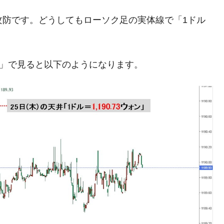
ットにぶん殴る法案」提出！⇒ クーパン問題は合衆国企業に対
攻防です。どうしてもローソク足の実体線で「1ドル
暴落に他人事のような発言。
年2Qの業績「史上最高益」当期純利益は前年同期比13.4倍に。
足」で見ると以下のようになります。
危機 ⇒ 10.7兆では損が出るからできない。
月29日(水)もサイドカー・サーキットブレイカーの二段コンボ
産業の半分未満しか雇用を生まない
したのは政界の責任だ」
い結果に。
』純借入金が約8兆。信用格付け「ネガティブ」にダウン
トブレイカーも発動！ 半導体2銘柄の暴落
術の塊！