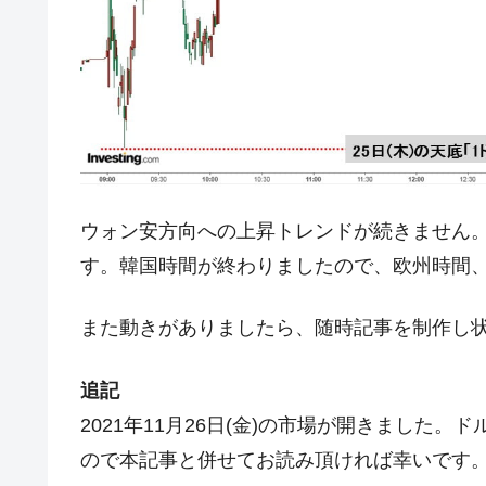
夏の甲子園、優勝校を最も多く輩出している
Fact1
今話題の「楽天ライオンズ」とは？
Fact1
奇跡の毛色「白毛馬」とは？
Fact1
全て勝つといくら？ 競馬GI競走で勝利騎手
Fact1
平成仮面ライダーの意外すぎるモチーフとは
Fact1
発表から2日で大崩壊、鳴かず飛ばずに終わ
Fact1
ウォン安方向への上昇トレンドが続きません
日本人マスターズ挑戦の歴史。松山以前に最
Fact1
す。韓国時間が終わりましたので、欧州時間
甲子園通算本塁打、最多の清原に次いで多く
Fact1
セレクトセールの高額取引馬が稼いだ金額と
Fact1
また動きがありましたら、随時記事を制作し
追記
2021年11月26日(金)の市場が開きました
ので本記事と併せてお読み頂ければ幸いです