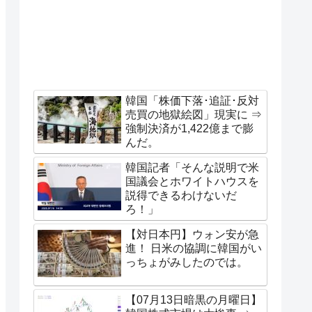
韓国「株価下落･追証･反対
売買の地獄絵図」現実に ⇒
強制決済が1,422億まで膨
んだ。
韓国記者「そんな説明で米
国議会とホワイトハウスを
説得できるわけないだ
ろ！」
【対日本円】ウォン安が急
進！ 日米の協調に韓国がい
っちょがみしたのでは。
【07月13日暗黒の月曜日】