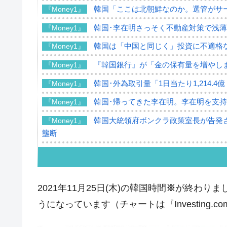
韓国「ここは北朝鮮なのか。選管がサ
『Money1』
韓国･李在明さっそく不動産対策で浅
『Money1』
韓国は「中国と同じく」投資に不適格
『Money1』
『韓国銀行』が「金の保有量を増やし
『Money1』
韓国･外為取引量「1日当たり1,214.
『Money1』
韓国･帰ってきた李在明。李在明を支持し
『Money1』
韓国大統領府ボンクラ政策室長が告発さ
『Money1』
壟断
韓国･警察職員が「丸刈りになって抗
『Money1』
中国だけが鉄鋼輸出を異常増加させる 
『Money1』
2021年11月25日(木)の韓国時間
※
が終わりまし
韓国製造業「半導体絶好調」のウラで他
『Money1』
うになっています（チャートは『Investing.
【米韓激突案件】韓国消費者院が『クーパ
『Money1』
韓国で猛暑。南東部では干ばつ
『Money1』