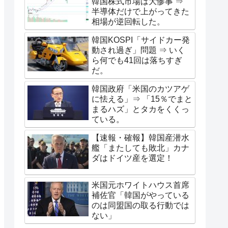
韓国株式市場は大惨事 ⇒
半導体だけで上がってきた
相場が逆回転した。
韓国KOSPI「サイドカー発
動され過ぎ」問題 ⇒ いく
ら何でも41回は落ちすぎ
だ。
韓国政府「米国のカツアゲ
に怯える」⇒ 「15％でまと
まるハズ」とタカをくくっ
ている。
【速報・確報】韓国産潜水
艦「またしても敗北」カナ
ダはドイツ産を選定！
米国元ホワイトハウス首席
補佐官「韓国がやっている
のは同盟国の取る行動では
ない」