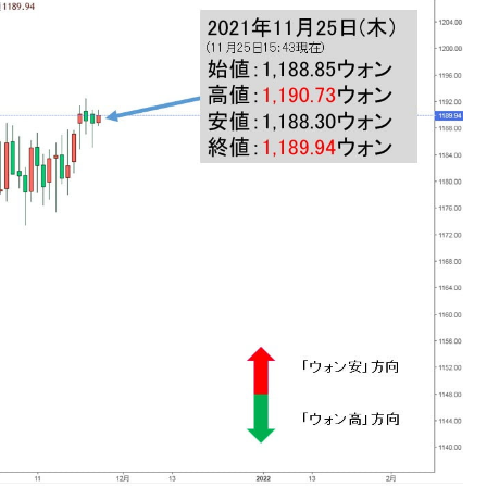
DX」1番艦、2032年竣工と公示
の協調に韓国がいっちょがみしたのでは。
⇒ 実は韓国で『BYD』車は売れている。6カ月で対前年同期比
さっそく空港に詰めかけ「出て行け！」「極右勢力」のプラカー
模のAIデータセンター整備」⇒ だから無理だってば。
清算はほぼ終わった」
兆蒸発。
うキャンペーン」⇒ あの名物教授も登場！
さすぎ」では。
む。営業利益80.2％も減少