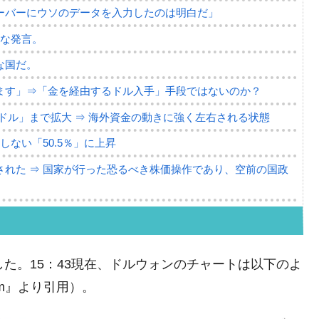
ーバーにウソのデータを入力したのは明白だ」
薄な発言。
な国だ。
ます」⇒「金を経由するドル入手」手段ではないのか？
4億ドル」まで拡大 ⇒ 海外資金の動きに強く左右される状態
ない「50.5％」に上昇
れた ⇒ 国家が行った恐るべき株価操作であり、空前の国政
議活動」
⇒ 中国の過剰生産が世界を蝕む。
た。15：43現在、ドルウォンのチャートは以下のよ
業種は全般的「不調」⇒ PSIが示す現況は決して良くない。
com』より引用）。
ン』1人当たり賠償10万ウォンを認定 ⇒ 総額3兆7,000億