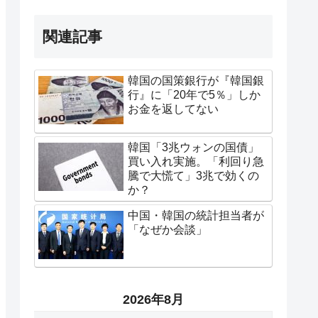
関連記事
韓国の国策銀行が『韓国銀
行』に「20年で5％」しか
お金を返してない
韓国「3兆ウォンの国債」
買い入れ実施。「利回り急
騰で大慌て」3兆で効くの
か？
中国・韓国の統計担当者が
「なぜか会談」
2026年8月