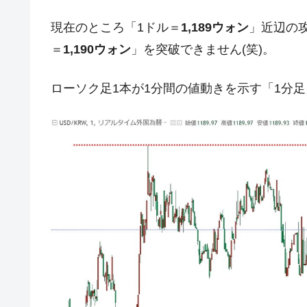
米国下院「韓国の公務員個人をターゲ
『Money1』
する差別。許してはおかぬ
現在のところ「1ドル＝
1,189ウォン
」近辺の
韓国ボンクラ政策室長･金容範、株価
『Money1』
＝
1,190ウォン
」を突破できません(笑)。
韓国半導体『SKハイニックス』2026
『Money1』
ローソク足1本が1分間の値動きを示す「1分
韓国･加徳島新国際空港「またも暗礁」の
『Money1』
【速報】韓国株式市場の暴落・本日07
『Money1』
発動！
IT産業は人を雇用する効果は低い。全
『Money1』
韓国「株式市場が賭博場のように変質
『Money1』
韓国「2026年1Q 資金循環統計」面白
『Money1』
韓国化学企業最大手『ロッテケミカル
『Money1』
韓国株式市場･暗黒の火曜日。サーキッ
『Money1』
日本の誇る海洋資源調査船『白嶺』は先進技
Fact1