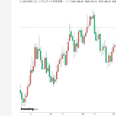
韓国型イージス搭載の次世代駆逐艦「KD
『Money1』
【対日本円】ウォン安が急進！ 日米
『Money1』
韓国政府『BYD』車への補助金を全廃 
『Money1』
1.9倍！
在韓米国大使スティールが着韓！⇒ 
『Money1』
ドを掲げる「在韓反米勢力」
韓国政府「2035年までに18.4GW規
『Money1』
JPモルガン「韓国レバレッジETFの
『Money1』
韓国『国民年金公団』株価暴落で200
『Money1』
韓国政府「ニセＫ-ブランドを通報しよ
『Money1』
韓国「橋が落ちました」⇒ 耐久性「な
『Money1』
韓国鉄鋼最大手『POSCO』ズブズブ沈
『Money1』