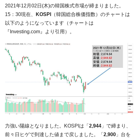
た。『起亜』は9台だけ
2021年12月02日(木)の韓国株式市場が締まりました。
韓国「信用赦免を何回やっても、何回やっ
『Money1』
15：30現在、
KOSPI
（韓国総合株価指数）のチャートは
ても」⇒ 257万人赦免したのに60万人がまた延滞者に転
以下のようになっています（チャートは
落！
『Investing.com』より引用）。
韓国K9専用砲弾･装薬自動供給装甲車両･珍
『Money1』
兵器「K10」が改良に乗り出す。
韓国「2026年07月の輸出入」絶好調。半導
『Money1』
体だけで410億ドル、輸出全体の41％もある
韓国･李在明「青年層の雇用状況が悪い。せ
『Money1』
や、若者に起業させよう」⇒ どんな雇用対策だソレ。
【韓国の外貨準備】2026年07月は4,279億ド
『Money1』
ル。外平債の発行「19.4億ドル」
韓国「ここは北朝鮮なのか。選管がサーバ
『Money1』
ーにウソのデータを入力したのは明白だ」
韓国･李在明さっそく不動産対策で浅薄な発
『Money1』
力強い陽線となりました。KOSPIは「
2,944
」で締まり、
言。
前々日ヒゲで到達した値まで戻しました。「
2,900
」台を
韓国は「中国と同じく」投資に不適格な国