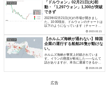
を発表した後、03月14日(火)～16日(木)の
「ドルウォン」02月21日(火)初
トピック
3...
動・「1,297ウォン」1,300が突破
できず
2023年02月21日(火)の市場が開きまし
た。10:00現在、ドルウォンのチャートは
以下のようになっています（チャートは
『Investing.com』より引用）。前日は上
2023.02.21
昇が止められました。1,300ウォンは突破
できていません。現在のとこ...
【ホルムズ海峡が通れない】韓国
トピック
企業の運行する船舶26隻が動けな
い。
ホルムズ海峡が事実上封鎖されていま
す。イランの態度が軟化した――なんて
話がありますが、本当に通過できるかど
うかは不明。誰も先頭切って通過したく
2026.03.28
はないでしょう。韓国籍の船舶も停止し
ているのですが、気になるのはどのくら
いの船が滞留しているのか？...
広告