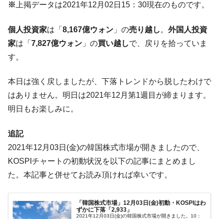
※
上掲データは2021年12月02日15：30現在のものです。
【米韓激突案件】韓国消費者院が『クーパ
『Money1』
ン』1人当たり賠償10万ウォンを認定 ⇒ 総額3兆7,000億
個人投資家
は「
8,167億ウォン
」の
売り越し
。
外国人投資
韓国で猛暑。南東部では干ばつ
『Money1』
家
は「
7,827億ウォン
」の
買い越し
で、戻りを拾っていま
韓国型イージス搭載の次世代駆逐艦
『Money1』
す。
「KDDX」1番艦、2032年竣工と公示
【対日本円】ウォン安が急進！ 日米の協調
『Money1』
本日は強く戻しましたが、下落トレンドから脱したわけで
に韓国がいっちょがみしたのでは。
はありません。明日は2021年12月第1週目が締まります。
韓国政府『BYD』車への補助金を全廃 ⇒ 実
『Money1』
明日もお楽しみに。
は韓国で『BYD』車は売れている。6カ月で対前年同期比
1.9倍！
追記
在韓米国大使スティールが着韓！⇒ さっそ
『Money1』
2021年12月03日(金)の韓国株式市場が開きましたので、
く空港に詰めかけ「出て行け！」「極右勢力」のプラカー
KOSPIチャートの初動状況を以下の記事にまとめまし
ドを掲げる「在韓反米勢力」
た。本記事と併せてお読み頂ければ幸いです。
韓国政府「2035年までに18.4GW規模のAIデ
『Money1』
ータセンター整備」⇒ だから無理だってば。
「韓国株式市場」12月03日(金)初動・KOSPIはわ
JPモルガン「韓国レバレッジETFの清算は
『Money1』
ずかに下落「2,933」
2021年12月03日(金)の韓国株式市場が開きました。10：
ほぼ終わった」