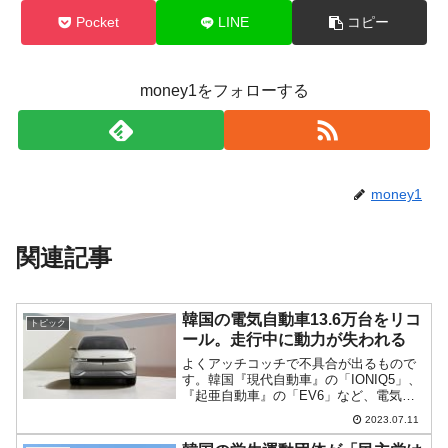
Pocket
LINE
コピー
money1をフォローする
money1
関連記事
韓国の電気自動車13.6万台をリコ
トピック
ール。走行中に動力が失われる
よくアッチコッチで不具合が出るもので
す。韓国『現代自動車』の「IONIQ5」、
『起亜自動車』の「EV6」など、電気自
動車13万6,000台を無償修理することにな
2023.07.11
りました。両社の電気自動車が「走行中
に動力喪失」という不可思議な状況にな