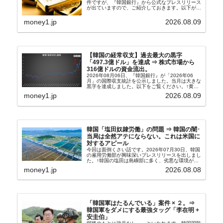
件ですが、『韓国銀行』から公式なプレスリリース
が出ていますので、ご紹介しておきます。以下が全
文和訳です。表題：韓国銀行、国内生産金の買い入
れ協力体制を構築□『韓国銀行』は、国内生産金の
money1.jp
2026.08.09
買い入れに...
【韓国の経常収支】過去最大の黒字
「497.3億ドル」を達成 ⇒ 株式市場から
316億ドルの資金流出。
2026年08月06日、『韓国銀行』が「2026年06
月」の国際収支統計を公示しました。当月は大きな
黒字を達成しました。以下をご覧ください。↑黄色
の傾向ペンでフォーカスしているのが2026年06月
money1.jp
2026.08.09
の経常収支です。2026年06月貿易収支：4...
韓国「塩田奴隷労働」の問題 ⇒ 韓国の闇･
当局は全然アテにならない。これは米国に
対するアピール
今回は面倒くさい話です。2026年07月30日、韓国
の雇用労働部が興味深いプレスリリースを出しまし
た。↑韓国の塩田は島嶼部に多く、劣悪な環境が一
般に見られることが少ないため、事件の発覚を妨げ
money1.jp
2026.08.08
たといわれます（後述）。これは、いわゆる「塩田
奴隷...
「韓国軍はたるんでいる」案件 × ２。⇒
韓国軍をダメにする最強タッグ「李在明 +
安圭伯」