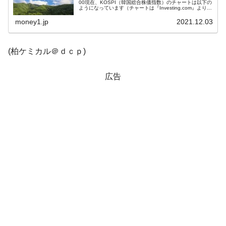
00現在、KOSPI（韓国総合株価指数）のチャートは以下の
ようになっています（チャートは『Investing.com』より引
用）。下がって始まり、現在は陰線。ただしローソク足の
韓国『国民年金公団』株価暴落で200兆蒸
『Money1』
実...
money1.jp
2021.12.03
発。
韓国政府「ニセＫ-ブランドを通報しようキ
『Money1』
(柏ケミカル＠ｄｃｐ)
ャンペーン」⇒ あの名物教授も登場！
韓国「橋が落ちました」⇒ 耐久性「なさす
『Money1』
広告
ぎ」では。
韓国鉄鋼最大手『POSCO』ズブズブ沈む。
『Money1』
営業利益80.2％も減少
日本の誇る海洋資源調査船『白嶺』は先進技術の
Fact1
塊！
夏の甲子園、優勝校を最も多く輩出している都道
Fact1
府県とは？
今話題の「楽天ライオンズ」とは？
Fact1
奇跡の毛色「白毛馬」とは？
Fact1
全て勝つといくら？ 競馬GI競走で勝利騎手がもら
Fact1