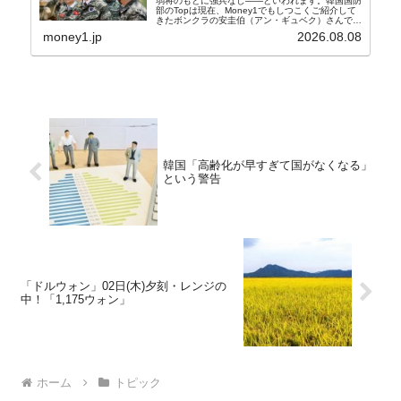
弱将のもとに強兵なし――といわれます。韓国国防
部のTopは現在、Money1でもしつこくご紹介して
きたボンクラの安圭伯（アン・ギュベク）さんで
す。↑経済的無知蒙昧な李在明（イ・ジェミョン）
money1.jp
2026.08.08
さんと「韓国初の文官上がり」の国防部長官安圭伯
（アン...
韓国「高齢化が早すぎて国がなくなる」
という警告
「ドルウォン」02日(木)夕刻・レンジの
中！「1,175ウォン」
ホーム
トピック