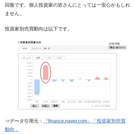
『Money1』
回復です。個人投資家の皆さんにとっては一安心かもしれ
だ。
ません。
『韓国銀行』が「金の保有量を増やしま
『Money1』
す」⇒「金を経由するドル入手」手段ではないのか？
投資家別売買動向は以下です。
韓国･外為取引量「1日当たり1,214.4億ド
『Money1』
ル」まで拡大 ⇒ 海外資金の動きに強く左右される状態
韓国･帰ってきた李在明。李在明を支持しな
『Money1』
い「50.5％」に上昇
韓国大統領府ボンクラ政策室長が告発され
『Money1』
た ⇒ 国家が行った恐るべき株価操作であり、空前の国政壟
断
韓国･警察職員が「丸刈りになって抗議活
『Money1』
動」
中国だけが鉄鋼輸出を異常増加させる ⇒ 中
『Money1』
国の過剰生産が世界を蝕む。
⇒データ引用元：
『finance.naver.com』「投資家別売買
韓国製造業「半導体絶好調」のウラで他業
『Money1』
動向」
種は全般的「不調」⇒ PSIが示す現況は決して良くない。