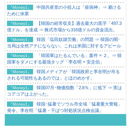
中国共産党の小役人は「疫病神」⇒ 避ける
『Money1』
ために休業
【韓国の経常収支】過去最大の黒字「497.3
『Money1』
億ドル」を達成 ⇒ 株式市場から316億ドルの資金流出。
韓国「塩田奴隷労働」の問題 ⇒ 韓国の闇･
『Money1』
当局は全然アテにならない。これは米国に対するアピール
「韓国軍はたるんでいる」案件 × ２。⇒ 韓
『Money1』
国軍をダメにする最強タッグ「李在明 + 安圭伯」
韓国メディアが「韓国政府と李在明が吊る
『Money1』
される可能性もあるのでは」とほのめかす。
韓国07月･物価指数「2.8％」に低下 ⇒ 実は
『Money1』
コアコアは上がった。
韓国･猛暑でソウル市全域「猛暑重大警報」
『Money1』
発令。李在明「猛暑・干ばつ対処状況点検会議」
【日本市場再挑戦中】韓国『現代自動車』
『Money1』
07月販売台数は去年のほぼ半分「71台」しか売れなかっ