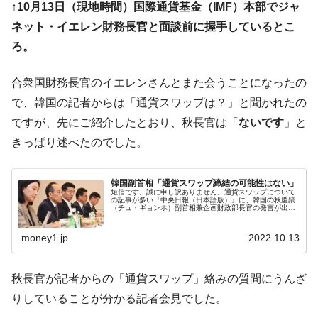
↑10月13日（現地時間）国際通貨基金（IMF）本部でジャ
発動！
ネット・イエレン財務長官と面談前に握手しているとこ
IT産業は人を雇用する効果は低い。全産業の
『Money1』
ろ。
半分未満しか雇用を生まない
韓国「株式市場が賭博場のように変質した
『Money1』
合衆国財務長官のイエレンさんとまた会うことになったの
のは政界の責任だ」
で、韓国の記者からは「通貨スワップは？」と聞かれたの
韓国「2026年1Q 資金循環統計」面白い結果
『Money1』
ですが、先にご紹介したとおり、秋長官は「
ないです
」と
に。
きっぱり述べたのでした。
韓国化学企業最大手『ロッテケミカル』純
『Money1』
借入金が約8兆。信用格付け「ネガティブ」にダウン
韓国副首相「通貨スワップ締結の可能性はない」
短信です。誠に申し訳ありません。通貨スワップについて
日本の誇る海洋資源調査船『白嶺』は先進技術の
Fact1
の記事が多い『中央日報（日本語版）』に、韓国の秋慶鎬
（チュ・ギョンホ）副首相兼企画財政部長官の発言が出ま
塊！
したので、ご紹介しておきます。秋長官はアメリカ合衆国
ワシントンに出張中で、記者懇談会...
夏の甲子園、優勝校を最も多く輩出している都道
Fact1
money1.jp
2022.10.13
府県とは？
今話題の「楽天ライオンズ」とは？
Fact1
秋長官が記者からの「通貨スワップ」絡みの質問にうんざ
奇跡の毛色「白毛馬」とは？
Fact1
りしていることが分かる記者会見でした。