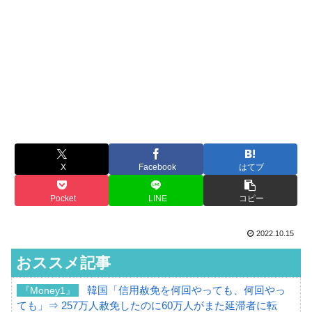
X
Facebook
はてブ
Pocket
LINE
コピー
2022.10.15
おススメ記事
韓国「信用赦免を何回やっても、何回やっ
『Money1』
ても」⇒ 257万人赦免したのに60万人がまた延滞者に転