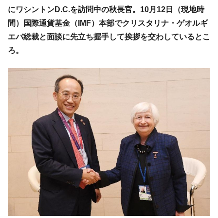
韓国政府「ニセＫ-ブランドを通報しようキ
『Money1』
にワシントンD.C.を訪問中の秋長官。10月12日（現地時
ャンペーン」⇒ あの名物教授も登場！
間）国際通貨基金（IMF）本部でクリスタリナ・ゲオルギ
韓国「橋が落ちました」⇒ 耐久性「なさす
『Money1』
エバ総裁と面談に先立ち握手して挨拶を交わしているとこ
ぎ」では。
ろ。
韓国鉄鋼最大手『POSCO』ズブズブ沈む。
『Money1』
営業利益80.2％も減少
米国下院「韓国の公務員個人をターゲット
『Money1』
にぶん殴る法案」提出！⇒ クーパン問題は合衆国企業に対
する差別。許してはおかぬ
韓国ボンクラ政策室長･金容範、株価暴落に
『Money1』
他人事のような発言。
韓国半導体『SKハイニックス』2026年2Qの
『Money1』
業績「史上最高益」当期純利益は前年同期比13.4倍に。
韓国･加徳島新国際空港「またも暗礁」の危
『Money1』
機 ⇒ 10.7兆では損が出るからできない。
【速報】韓国株式市場の暴落・本日07月29
『Money1』
日(水)もサイドカー・サーキットブレイカーの二段コンボ