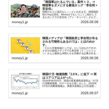
「韓国軍はたるんでいる」案件 × ２。⇒
韓国軍をダメにする最強タッグ「李在明 +
安圭伯」
弱将のもとに強兵なし――といわれます。韓国国防
部のTopは現在、Money1でもしつこくご紹介して
きたボンクラの安圭伯（アン・ギュベク）さんで
す。↑経済的無知蒙昧な李在明（イ・ジェミョン）
money1.jp
2026.08.08
さんと「韓国初の文官上がり」の国防部長官安圭伯
（アン...
韓国メディアが「韓国政府と李在明が吊る
される可能性もあるのでは」とほのめか
す。
「だから官製相場だってば」という話なのですが、
さすがの韓国メディアでも李在明（イ・ジェミョ
ン）さんと愉快な仲間たちを非難する記事が出るよ
うになっています。もちろん株価の暴落についてで
money1.jp
2026.08.08
『朝鮮日報』に面白い記事が出ています。「東西南
北」というコ...
韓国07月･物価指数「2.8％」に低下 ⇒ 実
はコアコアは上がった。
2026年08月04日、韓国の産業通商資源部は「07月
の消費者物価」のデータを公表しました。2026年
07月の消費者物価は、農畜水産物および石油類の
上昇率が鈍化したことなどにより、前年同月比
2.8％上昇（06月は3.2％）となり、上昇率は前...
money1.jp
2026.08.07