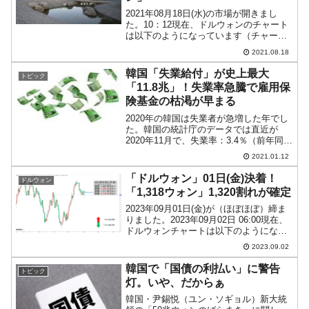
2021年08月18日(水)の市場が開きまし
た。10：12現在、ドルウォンのチャート
は以下のようになっています（チャート
は『Investing.com』より引用）。一時
2021.08.18
「1ドル＝1,179.55ウォン」までいきまし
たが、さすがに戻しが入って...
韓国「失業給付」が史上最大
トピック
「11.8兆」！失業率急騰で雇用保
険基金の枯渇が早まる
2020年の韓国は失業者が急増した年でし
た。韓国の統計庁のデータでは直近が
2020年11月で、失業率：3.4％（前年同月
比0.3％上昇）若年層失業率：8.1％（前
2021.01.12
年同月比1.1％上昇）となっていますが、
先からご紹介しているとおり、韓国統計
「ドルウォン」01日(金)決着！
ドルウォン
庁...
「1,318ウォン」1,320割れが確定
2023年09月01日(金)が（ほぼほぼ）締ま
りました。2023年09月02日 06:00現在、
ドルウォンチャートは以下のようになっ
ています（チャートは『Investing.com』
2023.09.02
より引用：以下同）。これから調整が入
るかもしれませんが、陰...
韓国で「国債の利払い」に警告
トピック
灯。いや、だからぁ
韓国・尹錫悦（ユン・ソギョル）新大統