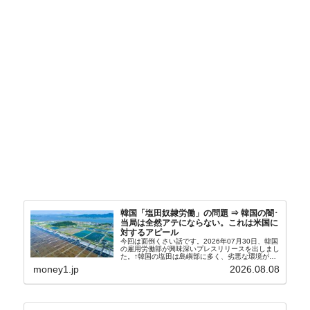
韓国「塩田奴隷労働」の問題 ⇒ 韓国の闇･
当局は全然アテにならない。これは米国に
対するアピール
今回は面倒くさい話です。2026年07月30日、韓国
の雇用労働部が興味深いプレスリリースを出しまし
た。↑韓国の塩田は島嶼部に多く、劣悪な環境が一
般に見られることが少ないため、事件の発覚を妨げ
money1.jp
2026.08.08
たといわれます（後述）。これは、いわゆる「塩田
奴隷...