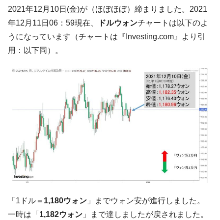
韓国「2026年07月の輸出入」絶好調。半導
『Money1』
2021年12月10日(金)が（ほぼほぼ）締まりました。2021
体だけで410億ドル、輸出全体の41％もある
年12月11日06：59現在、
ドルウォン
チャートは以下のよ
韓国･李在明「青年層の雇用状況が悪い。せ
『Money1』
うになっています（チャートは『Investing.com』より引
や、若者に起業させよう」⇒ どんな雇用対策だソレ。
用：以下同）。
【韓国の外貨準備】2026年07月は4,279億ド
『Money1』
ル。外平債の発行「19.4億ドル」
韓国「ここは北朝鮮なのか。選管がサーバ
『Money1』
ーにウソのデータを入力したのは明白だ」
韓国･李在明さっそく不動産対策で浅薄な発
『Money1』
言。
韓国は「中国と同じく」投資に不適格な国
『Money1』
だ。
『韓国銀行』が「金の保有量を増やしま
『Money1』
す」⇒「金を経由するドル入手」手段ではないのか？
韓国･外為取引量「1日当たり1,214.4億ド
『Money1』
「1ドル＝
1,180ウォン
」までウォン安が進行しました。
ル」まで拡大 ⇒ 海外資金の動きに強く左右される状態
一時は「
1,182ウォン
」まで達しましたが戻されました。
韓国･帰ってきた李在明。李在明を支持しな