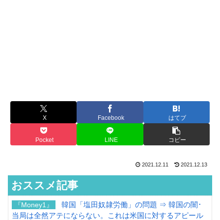
X
Facebook
はてブ
Pocket
LINE
コピー
2021.12.11
2021.12.13
おススメ記事
韓国「塩田奴隷労働」の問題 ⇒ 韓国の闇･
『Money1』
当局は全然アテにならない。これは米国に対するアピール