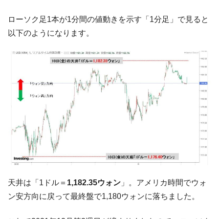
『Money1』
い「50.5％」に上昇
ローソク足1本が1分間の値動きを示す「1分足」で見ると
韓国大統領府ボンクラ政策室長が告発され
『Money1』
以下のようになります。
た ⇒ 国家が行った恐るべき株価操作であり、空前の国政壟
断
韓国･警察職員が「丸刈りになって抗議活
『Money1』
動」
中国だけが鉄鋼輸出を異常増加させる ⇒ 中
『Money1』
国の過剰生産が世界を蝕む。
韓国製造業「半導体絶好調」のウラで他業
『Money1』
種は全般的「不調」⇒ PSIが示す現況は決して良くない。
【米韓激突案件】韓国消費者院が『クーパ
『Money1』
ン』1人当たり賠償10万ウォンを認定 ⇒ 総額3兆7,000億
韓国で猛暑。南東部では干ばつ
『Money1』
天井は「1ドル＝
1,182.35ウォン
」。アメリカ時間でウォ
韓国型イージス搭載の次世代駆逐艦
『Money1』
ン安方向に戻って最終盤で1,180ウォンに落ちました。
「KDDX」1番艦、2032年竣工と公示
【対日本円】ウォン安が急進！ 日米の協調
『Money1』