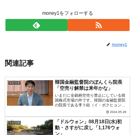
money1をフォローする
money1
関連記事
韓国金融監督院のぼんくら院長
トピック
「空売り解禁は来年かな」
いまだに全銘柄空売り禁止にしている韓
国株式市場の件です。韓国の金融監督院
の院長である李卜鉉（イ・ボクヒョン）
さんは、アメリカ合衆国ニューヨークで
2024.05.28
開催された「投資説明会」において、
（よせばいいのに）不用意に「個人的な
「ドルウォン」08月18日(水)初
トピック
希望も含めて、06月には空...
動・さすがに戻し「1,176ウォ
ン」