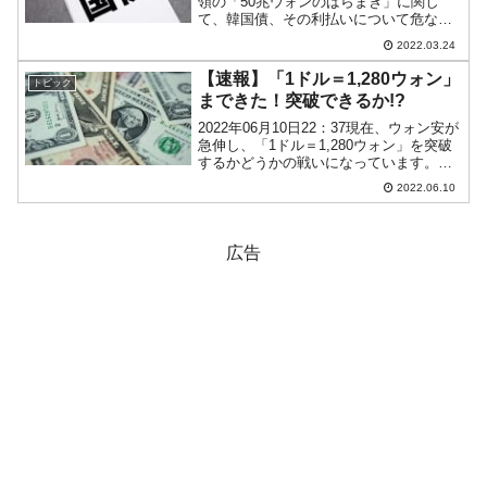
領の「50兆ウォンのばらまき」に関し
て、韓国債、その利払いについて危なく
なってきました――とご紹介してきまし
2022.03.24
た。コロナ禍によって世界的に低金利で
したから、韓国も史上最低の低金利の下
【速報】「1ドル＝1,280ウォン」
トピック
に文在寅政権は国債を発行...
まできた！突破できるか!?
2022年06月10日22：37現在、ウォン安が
急伸し、「1ドル＝1,280ウォン」を突破
するかどうかの戦いになっています。以
下は日足です（チャートは
2022.06.10
『Investing.com』より引用：以下同）以
下は1分足です。非常に弾幕が厚いところ
が...
広告