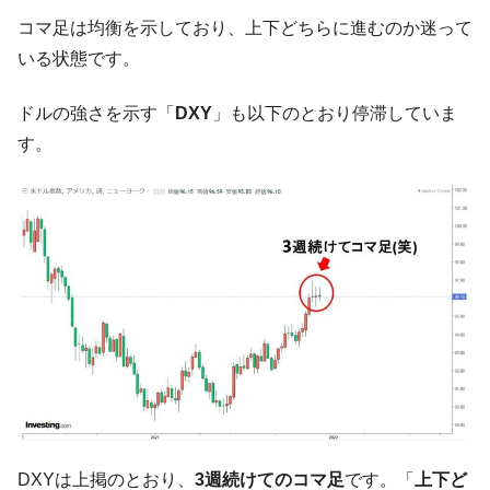
コマ足は均衡を示しており、上下どちらに進むのか迷って
韓国鉄鋼最大手『POSCO』ズブズブ沈む。
『Money1』
営業利益80.2％も減少
いる状態です。
米国下院「韓国の公務員個人をターゲット
『Money1』
ドルの強さを示す「
DXY
」も以下のとおり停滞していま
にぶん殴る法案」提出！⇒ クーパン問題は合衆国企業に対
する差別。許してはおかぬ
す。
韓国ボンクラ政策室長･金容範、株価暴落に
『Money1』
他人事のような発言。
韓国半導体『SKハイニックス』2026年2Qの
『Money1』
業績「史上最高益」当期純利益は前年同期比13.4倍に。
日本の誇る海洋資源調査船『白嶺』は先進技術の
Fact1
塊！
夏の甲子園、優勝校を最も多く輩出している都道
Fact1
府県とは？
今話題の「楽天ライオンズ」とは？
Fact1
奇跡の毛色「白毛馬」とは？
Fact1
DXYは上掲のとおり、
3週続けてのコマ足
です。「
上下ど