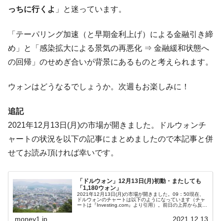
全て勝つといくら？ 競馬GI競走で勝利騎手がもら
Fact1
っちに行くよ
」と迷っています。
える賞金とは？
平成仮面ライダーの意外すぎるモチーフとは？
Fact1
「テーパリング加速（と早期金利上げ）による金融引き締
発表から2日で大崩壊、鳴かず飛ばずに終わりそう
Fact1
め」と「感染拡大による景気の再悪化 ⇒ 金融緩和状態へ
なスーパーリーグとは？
の回帰」のせめぎ合いが背景にあるものと考えられます。
日本人マスターズ挑戦の歴史。松山以前に最高位
Fact1
だった選手とは？
ウォンはどうなるでしょうか。次週もお楽しみに！
甲子園通算本塁打、最多の清原に次いで多く打っ
Fact1
ている意外な選手とは？
追記
2021年12月13日(月)の市場が開きました。ドルウォンチ
セレクトセールの高額取引馬が稼いだ金額とは？
Fact1
ャートの状況を以下の記事にまとめましたので本記事と併
せてお読み頂ければ幸いです。
「ドルウォン」12月13日(月)初動・またしても
「1,180ウォン」
2021年12月13日(月)の市場が開きました。09：50現在、
ドルウォンのチャートは以下のようになっています（チャ
ートは『Investing.com』より引用）。前日の上昇から反落
しています。またしても「1ドル＝1,180ウォン」近辺の
攻...
money1.jp
2021.12.13