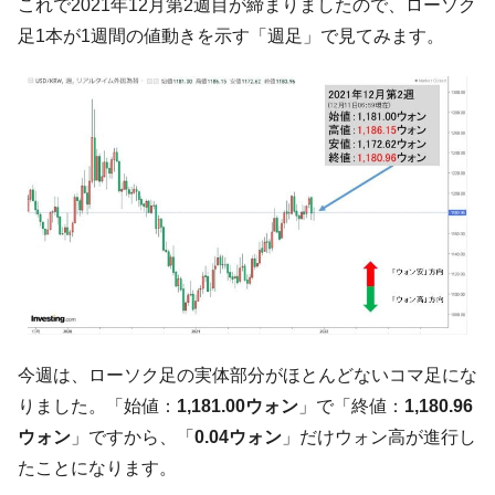
これで2021年12月第2週目が締まりましたので、ローソク
に韓国がいっちょがみしたのでは。
足1本が1週間の値動きを示す「週足」で見てみます。
韓国政府『BYD』車への補助金を全廃 ⇒ 実
『Money1』
は韓国で『BYD』車は売れている。6カ月で対前年同期比
1.9倍！
在韓米国大使スティールが着韓！⇒ さっそ
『Money1』
く空港に詰めかけ「出て行け！」「極右勢力」のプラカー
ドを掲げる「在韓反米勢力」
韓国政府「2035年までに18.4GW規模のAIデ
『Money1』
ータセンター整備」⇒ だから無理だってば。
JPモルガン「韓国レバレッジETFの清算は
『Money1』
ほぼ終わった」
韓国『国民年金公団』株価暴落で200兆蒸
『Money1』
発。
今週は、ローソク足の実体部分がほとんどないコマ足にな
りました。「始値：
1,181.00ウォン
」で「終値：
1,180.96
韓国政府「ニセＫ-ブランドを通報しようキ
『Money1』
ャンペーン」⇒ あの名物教授も登場！
ウォン
」ですから、「
0.04ウォン
」だけウォン高が進行し
たことになります。
韓国「橋が落ちました」⇒ 耐久性「なさす
『Money1』
ぎ」では。