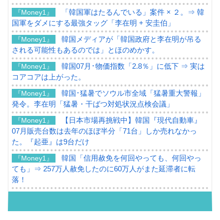
「韓国軍はたるんでいる」案件 × ２。⇒ 韓
『Money1』
国軍をダメにする最強タッグ「李在明 + 安圭伯」
韓国メディアが「韓国政府と李在明が吊る
『Money1』
される可能性もあるのでは」とほのめかす。
韓国07月･物価指数「2.8％」に低下 ⇒ 実は
『Money1』
コアコアは上がった。
韓国･猛暑でソウル市全域「猛暑重大警報」
『Money1』
発令。李在明「猛暑・干ばつ対処状況点検会議」
【日本市場再挑戦中】韓国『現代自動車』
『Money1』
07月販売台数は去年のほぼ半分「71台」しか売れなかっ
た。『起亜』は9台だけ
韓国「信用赦免を何回やっても、何回やっ
『Money1』
ても」⇒ 257万人赦免したのに60万人がまた延滞者に転
落！
韓国K9専用砲弾･装薬自動供給装甲車両･珍
『Money1』
兵器「K10」が改良に乗り出す。