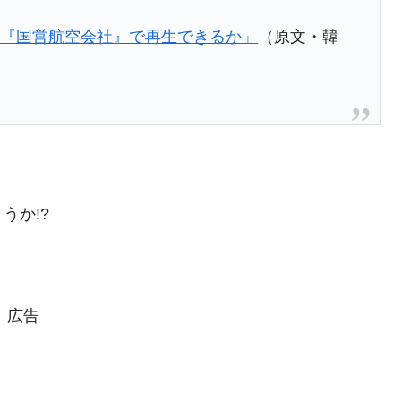
アナ『国営航空会社』で再生できるか」
（原文・韓
うか!?
広告