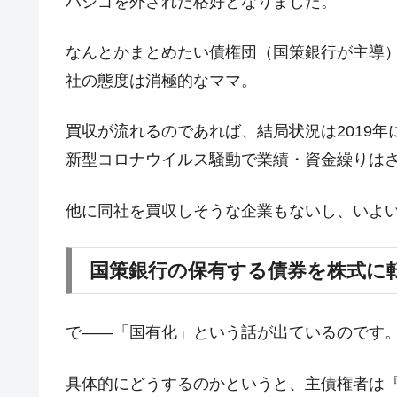
ハシゴを外された格好となりました。
米国下院「韓国の公務員個人をターゲ
『Money1』
する差別。許してはおかぬ
なんとかまとめたい債権団（国策銀行が主導）
韓国ボンクラ政策室長･金容範、株価
『Money1』
社の態度は消極的なママ。
韓国半導体『SKハイニックス』2026
『Money1』
韓国･加徳島新国際空港「またも暗礁」の
『Money1』
買収が流れるのであれば、結局状況は2019年
【速報】韓国株式市場の暴落・本日07
『Money1』
新型コロナウイルス騒動で業績・資金繰りは
発動！
IT産業は人を雇用する効果は低い。全
『Money1』
他に同社を買収しそうな企業もないし、いよ
韓国「株式市場が賭博場のように変質
『Money1』
国策銀行の保有する債券を株式に
韓国「2026年1Q 資金循環統計」面白
『Money1』
韓国化学企業最大手『ロッテケミカル
『Money1』
で――「国有化」という話が出ているのです
韓国株式市場･暗黒の火曜日。サーキッ
『Money1』
日本の誇る海洋資源調査船『白嶺』は先進技
Fact1
具体的にどうするのかというと、主債権者は