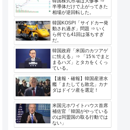
韓国株式市場は大惨事 ⇒
半導体だけで上がってきた
相場が逆回転した。
韓国KOSPI「サイドカー発
動され過ぎ」問題 ⇒ いく
ら何でも41回は落ちすぎ
だ。
韓国政府「米国のカツアゲ
に怯える」⇒ 「15％でまと
まるハズ」とタカをくくっ
ている。
【速報・確報】韓国産潜水
艦「またしても敗北」カナ
ダはドイツ産を選定！
米国元ホワイトハウス首席
補佐官「韓国がやっている
のは同盟国の取る行動では
ない」