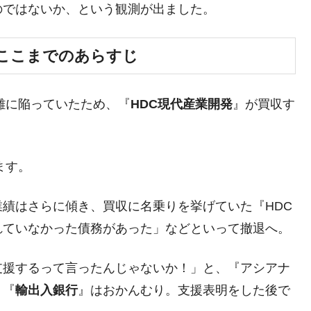
のではないか、という観測が出ました。
DX」1番艦、2032年竣工と公示
の協調に韓国がいっちょがみしたのでは。
ここまでのあらすじ
⇒ 実は韓国で『BYD』車は売れている。6カ月で対前年同期比
営難に陥っていたため、『
HDC現代産業開発
』が買収す
さっそく空港に詰めかけ「出て行け！」「極右勢力」のプラカー
模のAIデータセンター整備」⇒ だから無理だってば。
ます。
清算はほぼ終わった」
績はさらに傾き、買収に名乗りを挙げていた『HDC
兆蒸発。
れていなかった債務があった」などといって撤退へ。
うキャンペーン」⇒ あの名物教授も登場！
さすぎ」では。
支援するって言ったんじゃないか！」と、『アシアナ
む。営業利益80.2％も減少
』『
輸出入銀行
』はおかんむり。支援表明をした後で