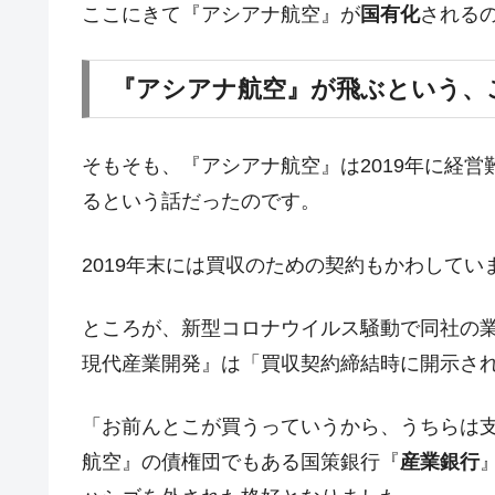
ここにきて『アシアナ航空』が
国有化
される
韓国型イージス搭載の次世代駆逐艦「KD
『Money1』
【対日本円】ウォン安が急進！ 日米
『Money1』
『アシアナ航空』が飛ぶという、
韓国政府『BYD』車への補助金を全廃 
『Money1』
1.9倍！
そもそも、『アシアナ航空』は2019年に経
在韓米国大使スティールが着韓！⇒ 
『Money1』
るという話だったのです。
ドを掲げる「在韓反米勢力」
韓国政府「2035年までに18.4GW規
『Money1』
2019年末には買収のための契約もかわしてい
JPモルガン「韓国レバレッジETFの
『Money1』
ところが、新型コロナウイルス騒動で同社の業
韓国『国民年金公団』株価暴落で200
『Money1』
現代産業開発』は「買収契約締結時に開示さ
韓国政府「ニセＫ-ブランドを通報しよ
『Money1』
韓国「橋が落ちました」⇒ 耐久性「な
『Money1』
「お前んとこが買うっていうから、うちらは
韓国鉄鋼最大手『POSCO』ズブズブ沈
『Money1』
航空』の債権団でもある国策銀行『
産業銀行