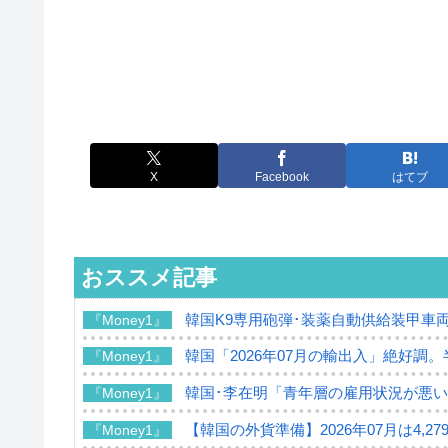
X
Facebook
はてブ
おススメ記事
韓国K9専用砲弾･装薬自動供給装甲車両
『Money1』
韓国「2026年07月の輸出入」絶好調
『Money1』
韓国･李在明「青年層の雇用状況が悪い
『Money1』
【韓国の外貨準備】2026年07月は4,2
『Money1』