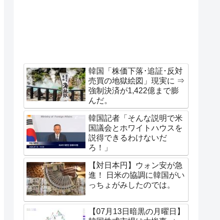
韓国「株価下落･追証･反対
売買の地獄絵図」現実に ⇒
強制決済が1,422億まで膨
んだ。
韓国記者「そんな説明で米
国議会とホワイトハウスを
説得できるわけないだ
ろ！」
【対日本円】ウォン安が急
進！ 日米の協調に韓国がい
っちょがみしたのでは。
【07月13日暗黒の月曜日】