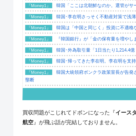
韓国「ここは北朝鮮なのか。選管がサ
『Money1』
韓国･李在明さっそく不動産対策で浅
『Money1』
韓国は「中国と同じく」投資に不適格
『Money1』
『韓国銀行』が「金の保有量を増やし
『Money1』
韓国･外為取引量「1日当たり1,214.
『Money1』
韓国･帰ってきた李在明。李在明を支持し
『Money1』
韓国大統領府ボンクラ政策室長が告発さ
『Money1』
壟断
韓国･警察職員が「丸刈りになって抗
『Money1』
中国だけが鉄鋼輸出を異常増加させる 
『Money1』
買収問題がこじれてドボンになった『
イース
韓国製造業「半導体絶好調」のウラで他
『Money1』
航空
』が飛ぶ話が完結しておりません。
【米韓激突案件】韓国消費者院が『クーパ
『Money1』
韓国で猛暑。南東部では干ばつ
『Money1』