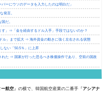
ーバーにウソのデータを入力したのは明白だ」
薄な発言。
な国だ。
ます」⇒「金を経由するドル入手」手段ではないのか？
4億ドル」まで拡大 ⇒ 海外資金の動きに強く左右される状態
ない「50.5％」に上昇
れた ⇒ 国家が行った恐るべき株価操作であり、空前の国政
議活動」
⇒ 中国の過剰生産が世界を蝕む。
ター航空
』の横で、韓国航空産業の二番手『
アシアナ
業種は全般的「不調」⇒ PSIが示す現況は決して良くない。
ン』1人当たり賠償10万ウォンを認定 ⇒ 総額3兆7,000億