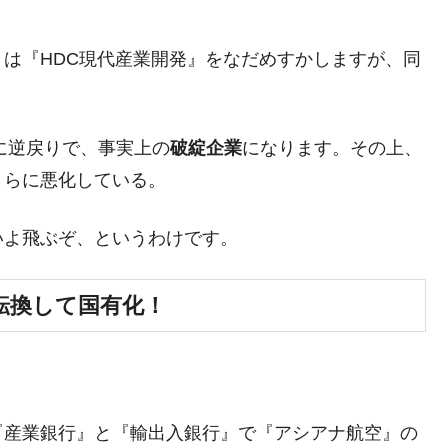
ットにぶん殴る法案」提出！⇒ クーパン問題は合衆国企業に対
は『HDC現代産業開発』をなだめすかしますが、同
暴落に他人事のような発言。
年2Qの業績「史上最高益」当期純利益は前年同期比13.4倍に。
危機 ⇒ 10.7兆では損が出るからできない。
に逆戻りで、事実上の
破綻企業
になります。その上、
月29日(水)もサイドカー・サーキットブレイカーの二段コンボ
さらに悪化している。
産業の半分未満しか雇用を生まない
いよ飛ぶぞ、というわけです。
したのは政界の責任だ」
転換して国有化！
い結果に。
』純借入金が約8兆。信用格付け「ネガティブ」にダウン
。
トブレイカーも発動！ 半導体2銘柄の暴落
術の塊！
『産業銀行』と『輸出入銀行』で『アシアナ航空』の