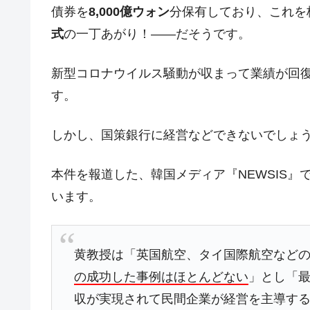
夏の甲子園、優勝校を最も多く輩出している
Fact1
債券を
8,000億ウォン
分保有しており、これを
今話題の「楽天ライオンズ」とは？
Fact1
式
の一丁あがり！――だそうです。
奇跡の毛色「白毛馬」とは？
Fact1
新型コロナウイルス騒動が収まって業績が回
全て勝つといくら？ 競馬GI競走で勝利騎手
Fact1
す。
平成仮面ライダーの意外すぎるモチーフとは
Fact1
発表から2日で大崩壊、鳴かず飛ばずに終わ
Fact1
しかし、国策銀行に経営などできないでしょ
日本人マスターズ挑戦の歴史。松山以前に最
Fact1
本件を報道した、韓国メディア『NEWSIS
甲子園通算本塁打、最多の清原に次いで多く
Fact1
います。
セレクトセールの高額取引馬が稼いだ金額と
Fact1
黄教授は「英国航空、タイ国際航空など
の成功した事例はほとんどない
」とし「最
収が実現されて民間企業が経営を主導す