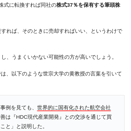
都道府県とは？
株式に転換すれば同社の
株式37％を保有する筆頭株
復すれば、そのときに売却すればいい、というわけで
がもらえる賞金とは？
？
りそうなスーパーリーグとは？
うし、うまくいかない可能性の方が高いでしょう。
高位だった選手とは？
』では、以下のような世宗大学の黄教授の言葉を引いて
打っている意外な選手とは？
は？
の事例を見ても、
世界的に国有化された航空会社
善は『HDC現代産業開発』との交渉を通じて買
ること」と説明した。