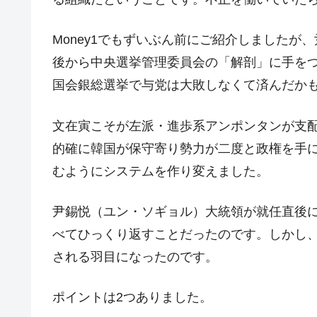
日本の誇る海洋資源調査船『白嶺』は先進技
Fact1
Money1でもずいぶん前にご紹介しましたが
夏の甲子園、優勝校を最も多く輩出している
Fact1
後から中央選挙管理委員会の「解剖」に手をつ
今話題の「楽天ライオンズ」とは？
Fact1
国会銀総選挙で与党は大敗しなくて済んだか
奇跡の毛色「白毛馬」とは？
Fact1
全て勝つといくら？ 競馬GI競走で勝利騎手
Fact1
文在寅こそが左派・進歩系アンポンタンが支
平成仮面ライダーの意外すぎるモチーフとは
Fact1
的確に韓国が保守寄り勢力が二度と政権を手
発表から2日で大崩壊、鳴かず飛ばずに終わ
むようにシステムを作り変えました。
Fact1
日本人マスターズ挑戦の歴史。松山以前に最
Fact1
尹錫悦（ユン・ソギョル）大統領が就任直後
甲子園通算本塁打、最多の清原に次いで多く
Fact1
べてひっくり返すことだったのです。しかし
セレクトセールの高額取引馬が稼いだ金額と
Fact1
される羽目になったのです。
ポイントは2つありました。