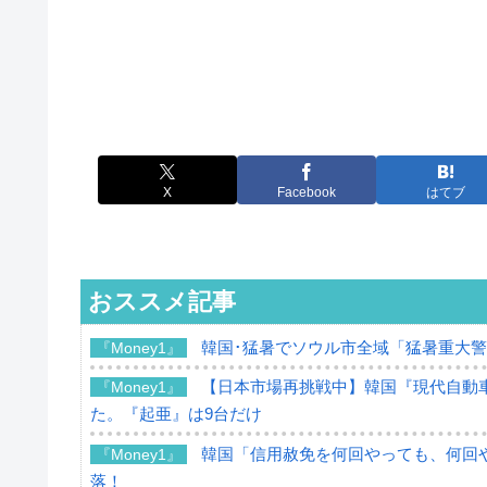
X
Facebook
はてブ
おススメ記事
韓国･猛暑でソウル市全域「猛暑重大
『Money1』
【日本市場再挑戦中】韓国『現代自動車
『Money1』
た。『起亜』は9台だけ
韓国「信用赦免を何回やっても、何回や
『Money1』
落！