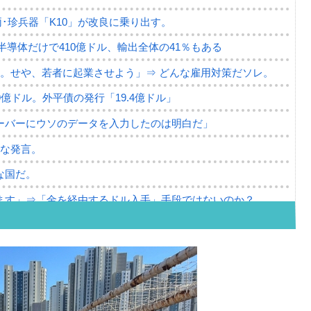
･珍兵器「K10」が改良に乗り出す。
。半導体だけで410億ドル、輸出全体の41％もある
。せや、若者に起業させよう」⇒ どんな雇用対策だソレ。
79億ドル。外平債の発行「19.4億ドル」
ーバーにウソのデータを入力したのは明白だ」
薄な発言。
な国だ。
ます」⇒「金を経由するドル入手」手段ではないのか？
4億ドル」まで拡大 ⇒ 海外資金の動きに強く左右される状態
ない「50.5％」に上昇
れた ⇒ 国家が行った恐るべき株価操作であり、空前の国政