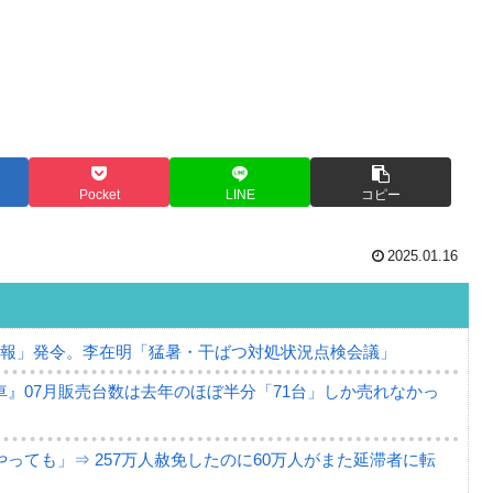
Pocket
LINE
コピー
2025.01.16
警報」発令。李在明「猛暑・干ばつ対処状況点検会議」
』07月販売台数は去年のほぼ半分「71台」しか売れなかっ
っても」⇒ 257万人赦免したのに60万人がまた延滞者に転