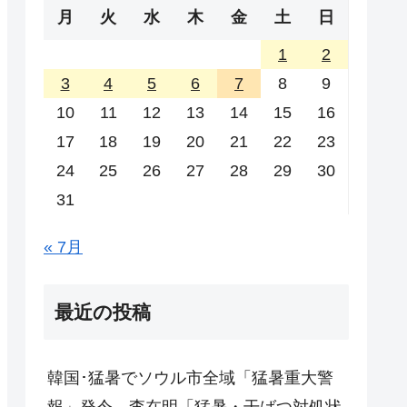
月
火
水
木
金
土
日
1
2
3
4
5
6
7
8
9
10
11
12
13
14
15
16
17
18
19
20
21
22
23
24
25
26
27
28
29
30
31
« 7月
最近の投稿
韓国･猛暑でソウル市全域「猛暑重大警
報」発令。李在明「猛暑・干ばつ対処状