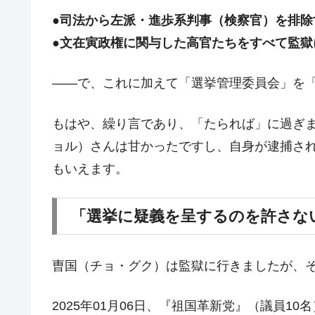
●司法から左派・進歩系判事（検察官）を排除
●文在寅政権に関与した高官たちをすべて監獄
――で、これに加えて「選挙管理委員会」を
もはや、繰り言であり、「たられば」に過ぎ
ョル）さんは甘かったですし、自身が逮捕さ
もいえます。
「選挙に疑義を呈するのを許さな
曺国（チョ・グク）は監獄に行きましたが、
2025年01月06日、『祖国革新党』（議員