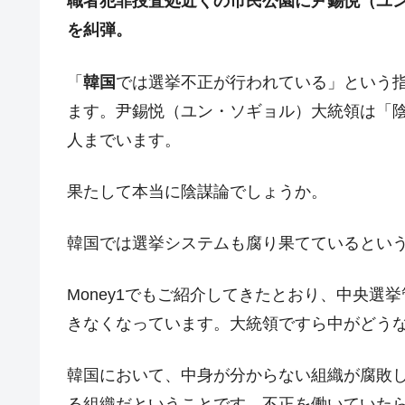
職者犯罪捜査処近くの市民公園に尹錫悦（ユ
韓国『国民年金公団』株価暴落で200
『Money1』
を糾弾。
韓国政府「ニセＫ-ブランドを通報しよ
『Money1』
韓国「橋が落ちました」⇒ 耐久性「な
「
韓国
では選挙不正が行われている」という
『Money1』
ます。尹錫悦（ユン・ソギョル）大統領は「
韓国鉄鋼最大手『POSCO』ズブズブ沈
『Money1』
人までいます。
米国下院「韓国の公務員個人をターゲ
『Money1』
する差別。許してはおかぬ
果たして本当に陰謀論でしょうか。
韓国ボンクラ政策室長･金容範、株価
『Money1』
韓国半導体『SKハイニックス』2026
『Money1』
韓国では選挙システムも腐り果てているとい
韓国･加徳島新国際空港「またも暗礁」の
『Money1』
Money1でもご紹介してきたとおり、中央
【速報】韓国株式市場の暴落・本日07
『Money1』
きなくなっています。大統領ですら中がどう
発動！
IT産業は人を雇用する効果は低い。全
『Money1』
韓国において、中身が分からない組織が腐敗
韓国「株式市場が賭博場のように変質
『Money1』
る組織だということです。不正を働いていた