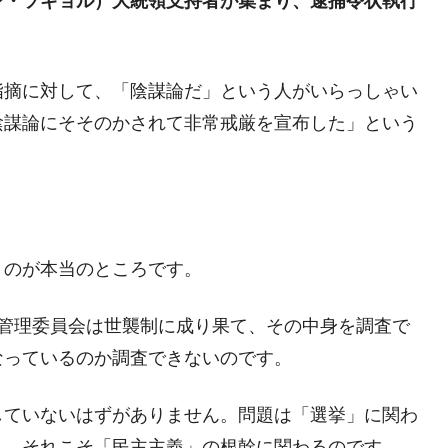
ン・ソギョル）大統領支持者が集まり、逮捕令状執行
兆蒸発。
うキャンペーン」⇒ あの名物教授も登場！
さすぎ」では。
指摘に対して、「陰謀論だ」という人がいらっしゃい
陰謀論にそそのかされて非常戒厳を宣布した」という
む。営業利益80.2％も減少
ットにぶん殴る法案」提出！⇒ クーパン問題は合衆国企業に対
暴落に他人事のような発言。
年2Qの業績「史上最高益」当期純利益は前年同期比13.4倍に。
うのが本当のところです。
危機 ⇒ 10.7兆では損が出るからできない。
選挙管理委員会は世襲制に成り果て、その中身を調査で
月29日(水)もサイドカー・サーキットブレイカーの二段コンボ
なっているのか調査できないのです。
産業の半分未満しか雇用を生まない
していないはずがありません。問題は「選挙」に関わ
したのは政界の責任だ」
ら、それこそ「民主主義」の根幹に関わるのです。