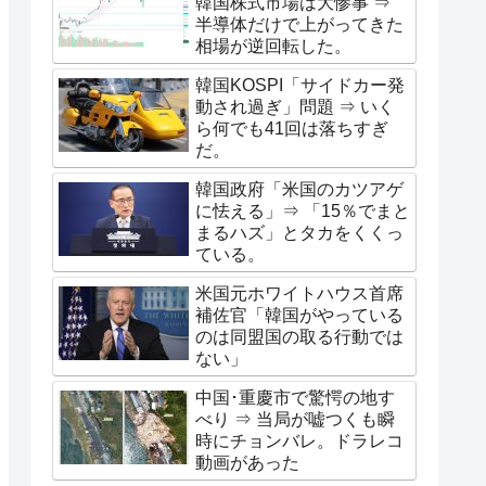
韓国株式市場は大惨事 ⇒
半導体だけで上がってきた
相場が逆回転した。
韓国KOSPI「サイドカー発
動され過ぎ」問題 ⇒ いく
ら何でも41回は落ちすぎ
だ。
韓国政府「米国のカツアゲ
に怯える」⇒ 「15％でまと
まるハズ」とタカをくくっ
ている。
米国元ホワイトハウス首席
補佐官「韓国がやっている
のは同盟国の取る行動では
ない」
中国･重慶市で驚愕の地す
べり ⇒ 当局が嘘つくも瞬
時にチョンバレ。ドラレコ
動画があった