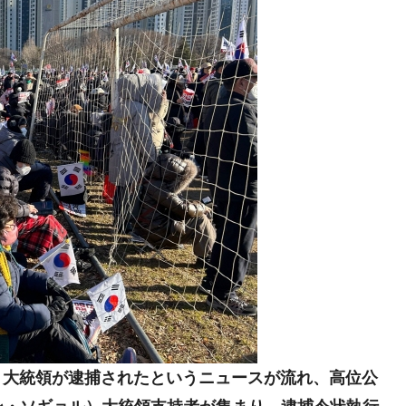
議活動」
⇒ 中国の過剰生産が世界を蝕む。
業種は全般的「不調」⇒ PSIが示す現況は決して良くない。
ン』1人当たり賠償10万ウォンを認定 ⇒ 総額3兆7,000億
DX」1番艦、2032年竣工と公示
の協調に韓国がいっちょがみしたのでは。
⇒ 実は韓国で『BYD』車は売れている。6カ月で対前年同期比
さっそく空港に詰めかけ「出て行け！」「極右勢力」のプラカー
模のAIデータセンター整備」⇒ だから無理だってば。
ョル）大統領が逮捕されたというニュースが流れ、高位公
清算はほぼ終わった」