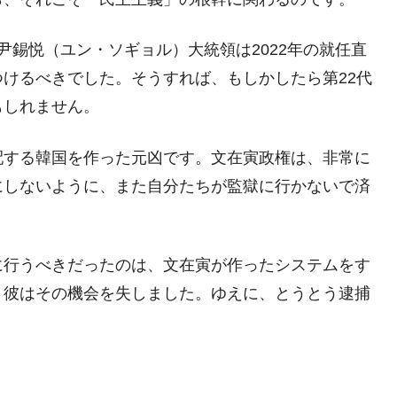
術の塊！
、尹錫悦（ユン・ソギョル）大統領は2022年の就任直
都道府県とは？
けるべきでした。そうすれば、もしかしたら第22代
もしれません。
がもらえる賞金とは？
配する韓国を作った元凶です。文在寅政権は、非常に
？
にしないように、また自分たちが監獄に行かないで済
りそうなスーパーリーグとは？
高位だった選手とは？
に行うべきだったのは、文在寅が作ったシステムをす
打っている意外な選手とは？
、彼はその機会を失しました。ゆえに、とうとう逮捕
は？