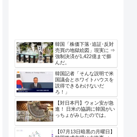
韓国「株価下落･追証･反対
売買の地獄絵図」現実に ⇒
強制決済が1,422億まで膨
んだ。
韓国記者「そんな説明で米
国議会とホワイトハウスを
説得できるわけないだ
ろ！」
【対日本円】ウォン安が急
進！ 日米の協調に韓国がい
っちょがみしたのでは。
【07月13日暗黒の月曜日】