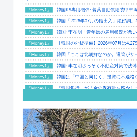
韓国K9専用砲弾･装薬自動供給装甲車両
『Money1』
韓国「2026年07月の輸出入」絶好調
『Money1』
韓国･李在明「青年層の雇用状況が悪い
『Money1』
【韓国の外貨準備】2026年07月は4,2
『Money1』
韓国「ここは北朝鮮なのか。選管がサ
『Money1』
韓国･李在明さっそく不動産対策で浅
『Money1』
韓国は「中国と同じく」投資に不適格
『Money1』
『韓国銀行』が「金の保有量を増やし
『Money1』
韓国･外為取引量「1日当たり1,214.
『Money1』
韓国･帰ってきた李在明。李在明を支持し
『Money1』
韓国大統領府ボンクラ政策室長が告発さ
『Money1』
壟断