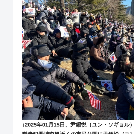
韓国･警察職員が「丸刈りになって抗
『Money1』
中国だけが鉄鋼輸出を異常増加させる 
『Money1』
韓国製造業「半導体絶好調」のウラで他
『Money1』
【米韓激突案件】韓国消費者院が『クーパ
『Money1』
韓国で猛暑。南東部では干ばつ
『Money1』
韓国型イージス搭載の次世代駆逐艦「KD
『Money1』
【対日本円】ウォン安が急進！ 日米
『Money1』
韓国政府『BYD』車への補助金を全廃 
『Money1』
1.9倍！
在韓米国大使スティールが着韓！⇒ 
『Money1』
ドを掲げる「在韓反米勢力」
韓国政府「2035年までに18.4GW規
『Money1』
↑2025年01月15日、尹錫悦（ユン・ソギ
JPモルガン「韓国レバレッジETFの
『Money1』