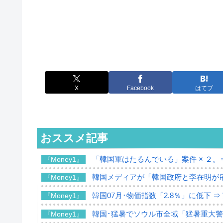
X
Facebook
はてブ
おススメ記事
「韓国軍はたるんでいる」案件 × ２。
『Money1』
韓国メディアが「韓国政府と李在明が
『Money1』
韓国07月･物価指数「2.8％」に低下 
『Money1』
韓国･猛暑でソウル市全域「猛暑重大
『Money1』