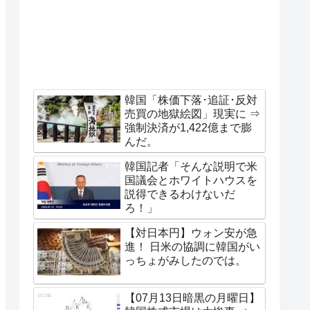
韓国「株価下落･追証･反対
売買の地獄絵図」現実に ⇒
強制決済が1,422億まで膨
んだ。
韓国記者「そんな説明で米
国議会とホワイトハウスを
説得できるわけないだ
ろ！」
【対日本円】ウォン安が急
進！ 日米の協調に韓国がい
っちょがみしたのでは。
【07月13日暗黒の月曜日】