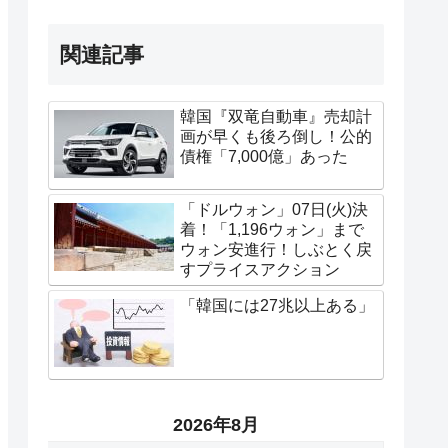
関連記事
韓国『双竜自動車』売却計
画が早くも後ろ倒し！公的
債権「7,000億」あった
「ドルウォン」07日(火)決
着！「1,196ウォン」まで
ウォン安進行！しぶとく戻
すプライスアクション
「韓国には27兆以上ある」
2026年8月