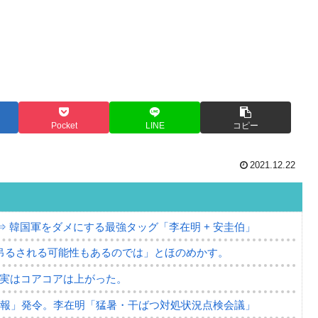
Pocket
LINE
コピー
2021.12.22
⇒ 韓国軍をダメにする最強タッグ「李在明 + 安圭伯」
吊るされる可能性もあるのでは」とほのめかす。
⇒ 実はコアコアは上がった。
警報」発令。李在明「猛暑・干ばつ対処状況点検会議」