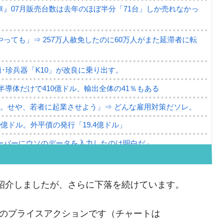
』07月販売台数は去年のほぼ半分「71台」しか売れなかっ
っても」⇒ 257万人赦免したのに60万人がまた延滞者に転
･珍兵器「K10」が改良に乗り出す。
。半導体だけで410億ドル、輸出全体の41％もある
。せや、若者に起業させよう」⇒ どんな雇用対策だソレ。
79億ドル。外平債の発行「19.4億ドル」
ーバーにウソのデータを入力したのは明白だ」
薄な発言。
な国だ。
紹介しましたが、さらに下落を続けています。
ます」⇒「金を経由するドル入手」手段ではないのか？
点までのプライスアクションです（チャートは
4億ドル」まで拡大 ⇒ 海外資金の動きに強く左右される状態