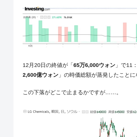
夏の甲子園、優勝校を最も多く輩出している
Fact1
今話題の「楽天ライオンズ」とは？
Fact1
奇跡の毛色「白毛馬」とは？
Fact1
全て勝つといくら？ 競馬GI競走で勝利騎手
Fact1
平成仮面ライダーの意外すぎるモチーフとは
Fact1
12月20日の終値が「
65万6,000ウォン
」で11
発表から2日で大崩壊、鳴かず飛ばずに終わ
Fact1
2,600億ウォン
」の時価総額が蒸発したことに
日本人マスターズ挑戦の歴史。松山以前に最
Fact1
甲子園通算本塁打、最多の清原に次いで多く
Fact1
この下落がどこで止まるかですが……。
セレクトセールの高額取引馬が稼いだ金額と
Fact1