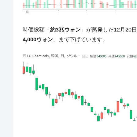
ドを掲げる「在韓反米勢力」
韓国政府「2035年までに18.4GW規
『Money1』
JPモルガン「韓国レバレッジETFの
『Money1』
時価総額「
約3兆ウォン
」が蒸発した12月2
韓国『国民年金公団』株価暴落で200
『Money1』
4,000ウォン
」まで下げています。
韓国政府「ニセＫ-ブランドを通報しよ
『Money1』
韓国「橋が落ちました」⇒ 耐久性「な
『Money1』
韓国鉄鋼最大手『POSCO』ズブズブ沈
『Money1』
米国下院「韓国の公務員個人をターゲ
『Money1』
する差別。許してはおかぬ
韓国ボンクラ政策室長･金容範、株価
『Money1』
韓国半導体『SKハイニックス』2026
『Money1』
韓国･加徳島新国際空港「またも暗礁」の
『Money1』
日本の誇る海洋資源調査船『白嶺』は先進技
Fact1