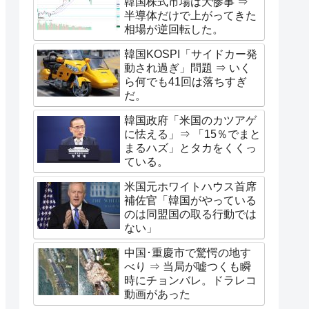
韓国株式市場は大惨事 ⇒
半導体だけで上がってきた
相場が逆回転した。
韓国KOSPI「サイドカー発
動され過ぎ」問題 ⇒ いく
ら何でも41回は落ちすぎ
だ。
韓国政府「米国のカツアゲ
に怯える」⇒ 「15％でまと
まるハズ」とタカをくくっ
ている。
米国元ホワイトハウス首席
補佐官「韓国がやっている
のは同盟国の取る行動では
ない」
中国･重慶市で驚愕の地す
べり ⇒ 当局が嘘つくも瞬
時にチョンバレ。ドラレコ
動画があった