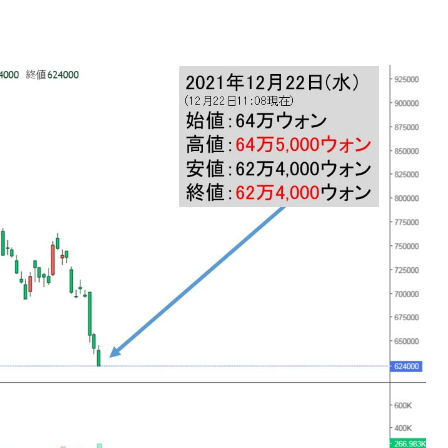
ない「50.5％」に上昇
れた ⇒ 国家が行った恐るべき株価操作であり、空前の国政
議活動」
⇒ 中国の過剰生産が世界を蝕む。
業種は全般的「不調」⇒ PSIが示す現況は決して良くない。
ン』1人当たり賠償10万ウォンを認定 ⇒ 総額3兆7,000億
DX」1番艦、2032年竣工と公示
の協調に韓国がいっちょがみしたのでは。
⇒ 実は韓国で『BYD』車は売れている。6カ月で対前年同期比
さっそく空港に詰めかけ「出て行け！」「極右勢力」のプラカー