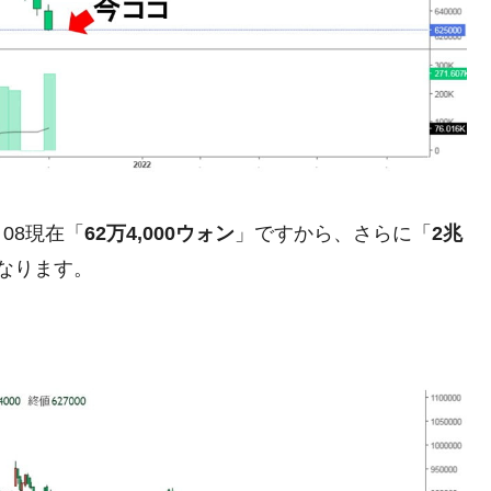
都道府県とは？
がもらえる賞金とは？
？
：08現在「
62万4,000ウォン
」ですから、さらに「
2兆
りそうなスーパーリーグとは？
なります。
高位だった選手とは？
打っている意外な選手とは？
は？