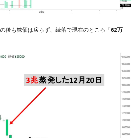
模のAIデータセンター整備」⇒ だから無理だってば。
清算はほぼ終わった」
0日の後も株価は戻らず、続落で現在のところ「
62万
兆蒸発。
うキャンペーン」⇒ あの名物教授も登場！
さすぎ」では。
む。営業利益80.2％も減少
ットにぶん殴る法案」提出！⇒ クーパン問題は合衆国企業に対
暴落に他人事のような発言。
年2Qの業績「史上最高益」当期純利益は前年同期比13.4倍に。
危機 ⇒ 10.7兆では損が出るからできない。
術の塊！