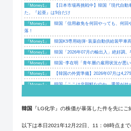
【日本市場再挑戦中】韓国『現代自動車
『Money1』
た。『起亜』は9台だけ
韓国「信用赦免を何回やっても、何回や
『Money1』
落！
韓国K9専用砲弾･装薬自動供給装甲車両
『Money1』
韓国「2026年07月の輸出入」絶好調
『Money1』
韓国･李在明「青年層の雇用状況が悪い
『Money1』
【韓国の外貨準備】2026年07月は4,2
『Money1』
韓国「ここは北朝鮮なのか。選管がサ
『Money1』
韓国･李在明さっそく不動産対策で浅
『Money1』
韓国は「中国と同じく」投資に不適格
『Money1』
韓国
『LG化学』の株価が暴落した件を先にご
『韓国銀行』が「金の保有量を増やし
『Money1』
以下は本日2021年12月22日、11：08時
韓国･外為取引量「1日当たり1,214.
『Money1』