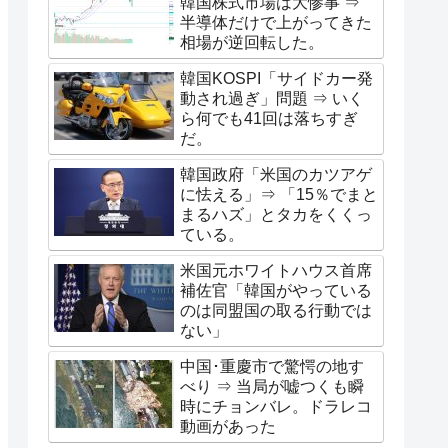
韓国株式市場は大惨事 ⇒
半導体だけで上がってきた
相場が逆回転した。
韓国KOSPI「サイドカー発
動され過ぎ」問題 ⇒ いく
ら何でも41回は落ちすぎ
だ。
韓国政府「米国のカツアゲ
に怯える」⇒ 「15％でまと
まるハズ」とタカをくくっ
ている。
米国元ホワイトハウス首席
補佐官「韓国がやっている
のは同盟国の取る行動では
ない」
中国･重慶市で驚愕の地す
べり ⇒ 当局が嘘つくも瞬
時にチョンバレ。ドラレコ
動画があった