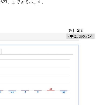
,677
」まできています。
模のAIデータセンター整備」⇒ だから無理だってば。
清算はほぼ終わった」
兆蒸発。
うキャンペーン」⇒ あの名物教授も登場！
さすぎ」では。
む。営業利益80.2％も減少
ットにぶん殴る法案」提出！⇒ クーパン問題は合衆国企業に対
暴落に他人事のような発言。
年2Qの業績「史上最高益」当期純利益は前年同期比13.4倍に。
危機 ⇒ 10.7兆では損が出るからできない。
術の塊！
都道府県とは？