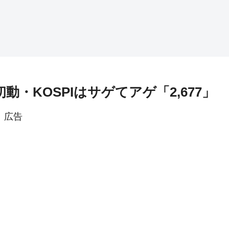
初動・KOSPIはサゲてアゲ「2,677」
広告