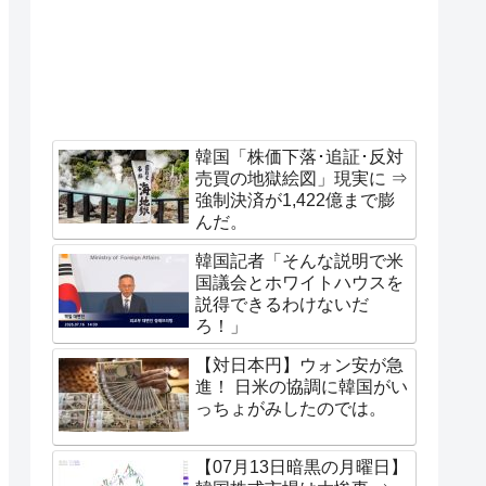
韓国「株価下落･追証･反対
売買の地獄絵図」現実に ⇒
強制決済が1,422億まで膨
んだ。
韓国記者「そんな説明で米
国議会とホワイトハウスを
説得できるわけないだ
ろ！」
【対日本円】ウォン安が急
進！ 日米の協調に韓国がい
っちょがみしたのでは。
【07月13日暗黒の月曜日】