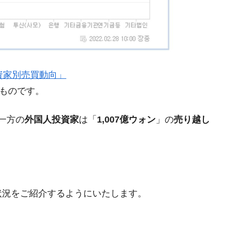
がもらえる賞金とは？
？
』「投資家別売買動向」
のものです。
りそうなスーパーリーグとは？
高位だった選手とは？
一方の
外国人投資家
は「
1,007億ウォン
」の
売り越し
打っている意外な選手とは？
は？
状況をご紹介するようにいたします。