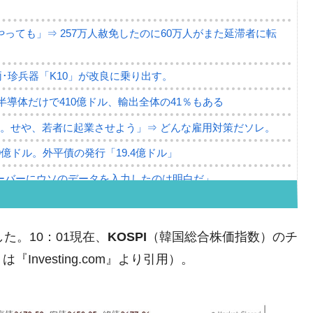
っても」⇒ 257万人赦免したのに60万人がまた延滞者に転
･珍兵器「K10」が改良に乗り出す。
。半導体だけで410億ドル、輸出全体の41％もある
。せや、若者に起業させよう」⇒ どんな雇用対策だソレ。
79億ドル。外平債の発行「19.4億ドル」
ーバーにウソのデータを入力したのは明白だ」
薄な発言。
な国だ。
した。10：01現在、
KOSPI
（韓国総合株価指数）のチ
ます」⇒「金を経由するドル入手」手段ではないのか？
nvesting.com』より引用）。
4億ドル」まで拡大 ⇒ 海外資金の動きに強く左右される状態
ない「50.5％」に上昇