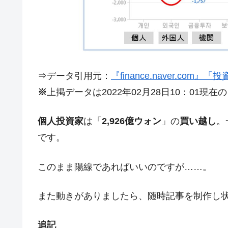
今話題の「楽天ライオンズ」とは？
Fact1
奇跡の毛色「白毛馬」とは？
Fact1
全て勝つといくら？ 競馬GI競走で勝利騎手
Fact1
平成仮面ライダーの意外すぎるモチーフとは
Fact1
⇒データ引用元：
『finance.naver.com
※
上掲データは2022年02月28日10：01現在
発表から2日で大崩壊、鳴かず飛ばずに終わ
Fact1
日本人マスターズ挑戦の歴史。松山以前に最
Fact1
個人投資家
は「
2,926億ウォン
」の
買い越し
。
甲子園通算本塁打、最多の清原に次いで多く
Fact1
です。
セレクトセールの高額取引馬が稼いだ金額と
Fact1
このまま陽線であればいいのですが……。
また動きがありましたら、随時記事を制作し
追記