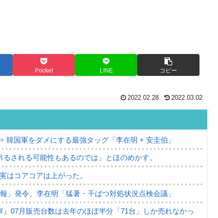
Pocket
LINE
コピー
2022.02.28
2022.03.02
⇒ 韓国軍をダメにする最強タッグ「李在明 + 安圭伯」
吊るされる可能性もあるのでは」とほのめかす。
⇒ 実はコアコアは上がった。
警報」発令。李在明「猛暑・干ばつ対処状況点検会議」
』07月販売台数は去年のほぼ半分「71台」しか売れなかっ