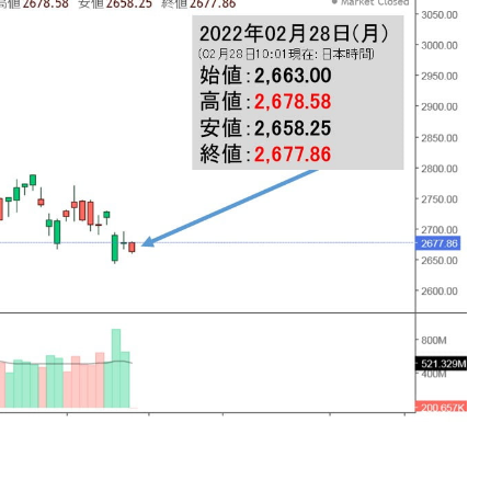
れた ⇒ 国家が行った恐るべき株価操作であり、空前の国政
議活動」
⇒ 中国の過剰生産が世界を蝕む。
業種は全般的「不調」⇒ PSIが示す現況は決して良くない。
ン』1人当たり賠償10万ウォンを認定 ⇒ 総額3兆7,000億
DX」1番艦、2032年竣工と公示
の協調に韓国がいっちょがみしたのでは。
⇒ 実は韓国で『BYD』車は売れている。6カ月で対前年同期比
さっそく空港に詰めかけ「出て行け！」「極右勢力」のプラカー