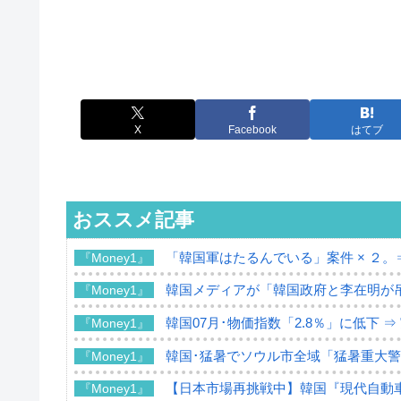
X
Facebook
はてブ
おススメ記事
「韓国軍はたるんでいる」案件 × ２。
『Money1』
韓国メディアが「韓国政府と李在明が
『Money1』
韓国07月･物価指数「2.8％」に低下 
『Money1』
韓国･猛暑でソウル市全域「猛暑重大
『Money1』
【日本市場再挑戦中】韓国『現代自動車
『Money1』