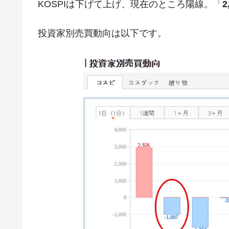
KOSPIは下げて上げ、現在のところ陽線。「
2
韓国政府「2035年までに18.4GW規
『Money1』
JPモルガン「韓国レバレッジETFの
『Money1』
投資家別売買動向は以下です。
韓国『国民年金公団』株価暴落で200
『Money1』
韓国政府「ニセＫ-ブランドを通報しよ
『Money1』
韓国「橋が落ちました」⇒ 耐久性「な
『Money1』
韓国鉄鋼最大手『POSCO』ズブズブ沈
『Money1』
米国下院「韓国の公務員個人をターゲ
『Money1』
する差別。許してはおかぬ
韓国ボンクラ政策室長･金容範、株価
『Money1』
韓国半導体『SKハイニックス』2026
『Money1』
韓国･加徳島新国際空港「またも暗礁」の
『Money1』
日本の誇る海洋資源調査船『白嶺』は先進技
Fact1
夏の甲子園、優勝校を最も多く輩出している
Fact1