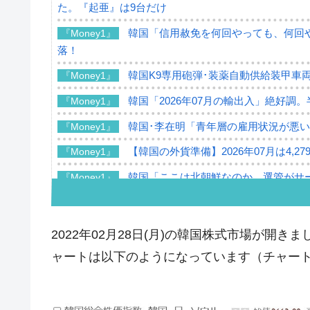
た。『起亜』は9台だけ
韓国「信用赦免を何回やっても、何回や
『Money1』
落！
韓国K9専用砲弾･装薬自動供給装甲車両
『Money1』
韓国「2026年07月の輸出入」絶好調
『Money1』
韓国･李在明「青年層の雇用状況が悪い
『Money1』
【韓国の外貨準備】2026年07月は4,2
『Money1』
韓国「ここは北朝鮮なのか。選管がサ
『Money1』
韓国･李在明さっそく不動産対策で浅
『Money1』
韓国は「中国と同じく」投資に不適格
『Money1』
2022年02月28日(月)の韓国株式市場が開きま
『韓国銀行』が「金の保有量を増やし
『Money1』
ャートは以下のようになっています（チャートは『I
韓国･外為取引量「1日当たり1,214.
『Money1』
韓国･帰ってきた李在明。李在明を支持し
『Money1』