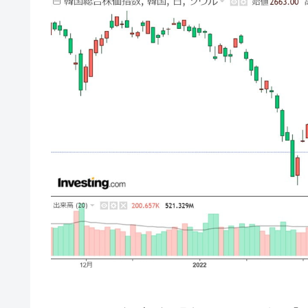
韓国大統領府ボンクラ政策室長が告発さ
『Money1』
壟断
韓国･警察職員が「丸刈りになって抗
『Money1』
中国だけが鉄鋼輸出を異常増加させる 
『Money1』
韓国製造業「半導体絶好調」のウラで他
『Money1』
【米韓激突案件】韓国消費者院が『クーパ
『Money1』
韓国で猛暑。南東部では干ばつ
『Money1』
韓国型イージス搭載の次世代駆逐艦「KD
『Money1』
【対日本円】ウォン安が急進！ 日米
『Money1』
韓国政府『BYD』車への補助金を全廃 
『Money1』
1.9倍！
在韓米国大使スティールが着韓！⇒ 
『Money1』
ドを掲げる「在韓反米勢力」