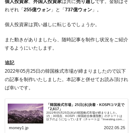
個人投資家
、
外国人投資家
は共に
売り越し
です。金額はそ
在韓米国大使スティールが着韓！⇒ さっそ
『Money1』
れぞれ「
255億ウォン
」と「
737億ウォン
」。
く空港に詰めかけ「出て行け！」「極右勢力」のプラカー
ドを掲げる「在韓反米勢力」
個人投資家は買い越しに転じるでしょうか。
韓国政府「2035年までに18.4GW規模のAIデ
『Money1』
ータセンター整備」⇒ だから無理だってば。
また動きがありましたら、随時記事を制作し状況をご紹介
JPモルガン「韓国レバレッジETFの清算は
『Money1』
するようにいたします。
ほぼ終わった」
韓国『国民年金公団』株価暴落で200兆蒸
『Money1』
追記
発。
2022年05月25日の韓国株式市場が締まりましたので以下
韓国政府「ニセＫ-ブランドを通報しようキ
『Money1』
の記事を制作いたしました。本記事と併せてお読み頂けれ
ャンペーン」⇒ あの名物教授も登場！
ば幸いです。
韓国「橋が落ちました」⇒ 耐久性「なさす
『Money1』
ぎ」では。
「韓国株式市場」25日(水)決着・KOSPIコマ足で
「2,617」
韓国鉄鋼最大手『POSCO』ズブズブ沈む。
『Money1』
2022年05月25日(水)の韓国株式市場が締まりました。
営業利益80.2％も減少
15：30現在、KOSPI（韓国総合株価指数）のチャートは
以下のようになっています（チャートは『Investing.com』
より引用）。うーん……という結果です。前日よりは上が
米国下院「韓国の公務員個人をターゲット
『Money1』
りまし...
money1.jp
2022.05.25
にぶん殴る法案」提出！⇒ クーパン問題は合衆国企業に対