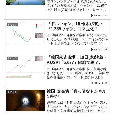
安値トレンドがどこまで続くのかが注目
されている韓国通貨「ウォン」。2020年
02月14日(金)が締まりました。ローソク
足1本が1日の値動きを示す「日足」のド
2020.02.15
ルウォンチャートは以下のようになって
います（チャートは『Investing.com』...
「ドルウォン」16日(木)夕刻・
トピック
「1,285ウォン」コマ足化！
2023年02月16日(木)の韓国時間※が終わ
りました。15:30現在、ドルウォンのチャ
ートは以下のようになっています（チャ
ートは『Investing.com』より引用）。上
2023.02.16
が削られ、下にもヒゲでコマ足になりま
した。現在のところ「1ドル＝1...
「韓国株式市場」19日(木)決着・
トピック
KOSPI「5,677」陽線で終了。
2026年02月19日(木)の韓国株式市場が締
まりました。15:31現在、KOSPI（韓国総
合株価指数）のチャートは以下のように
なっています（チャートは
2026.02.19
『Investing.com』より引用）。陽線で締
まりました。KOSPIは「5,677」...
韓国･文在寅「真っ暗なトンネル
トピック
の中だ」
退任時には「世間の人からすっかり忘れ
去られた生活をしたい」などと言ってい
た韓国・文在寅前大統領ですが、そんな
言葉はどこへやら。政治的な発言を続け