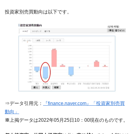
韓国･警察職員が「丸刈りになって抗議活
『Money1』
投資家別売買動向は以下です。
動」
中国だけが鉄鋼輸出を異常増加させる ⇒ 中
『Money1』
国の過剰生産が世界を蝕む。
韓国製造業「半導体絶好調」のウラで他業
『Money1』
種は全般的「不調」⇒ PSIが示す現況は決して良くない。
【米韓激突案件】韓国消費者院が『クーパ
『Money1』
ン』1人当たり賠償10万ウォンを認定 ⇒ 総額3兆7,000億
韓国で猛暑。南東部では干ばつ
『Money1』
韓国型イージス搭載の次世代駆逐艦
『Money1』
「KDDX」1番艦、2032年竣工と公示
【対日本円】ウォン安が急進！ 日米の協調
『Money1』
⇒データ引用元：
『finance.naver.com』「投資家別売買
に韓国がいっちょがみしたのでは。
動向」
韓国政府『BYD』車への補助金を全廃 ⇒ 実
『Money1』
※
上掲データは2022年05月25日10：00現在のものです。
は韓国で『BYD』車は売れている。6カ月で対前年同期比
1.9倍！