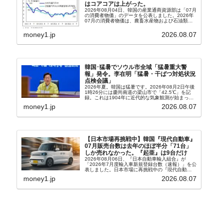
はコアコアは上がった。
2026年08月04日、韓国の産業通商資源部は「07月
の消費者物価」のデータを公表しました。2026年
07月の消費者物価は、農畜水産物および石油類の
上昇率が鈍化したことなどにより、前年同月比
2.8％上昇（06月は3.2％）となり、上昇率は前...
money1.jp
2026.08.07
韓国･猛暑でソウル市全域「猛暑重大警
報」発令。李在明「猛暑・干ばつ対処状況
点検会議」
2026年夏。韓国は猛暑です。2026年08月2日午後
1時26分には慶尚南道の梁山市で「42.5℃」を記
録。これは1904年に近代的な気象観測が始まって
以来の韓国史上最高気温です。08月04日には、ソ
money1.jp
2026.08.07
ウル市全域への「猛暑重大警報」が発令され...
【日本市場再挑戦中】韓国『現代自動車』
07月販売台数は去年のほぼ半分「71台」
しか売れなかった。『起亜』は9台だけ
2026年08月06日、『日本自動車輸入組合』が
「2026年7月度輸入車新規登録台数（速報）」を公
表しました。日本市場に再挑戦中の『現代自動
車』、また日本市場を攻略したい『BYD』の販売
money1.jp
2026.08.07
台数はこの中に捉えられているはずです。先月から
は韓国の...