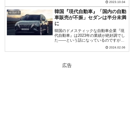
2023.10.04
ています。2023年10月04日には、自身の
Facebookページで以下のような文章を公
韓国『現代自動車』「国内の自動
韓国経済
表しまし...
車販売が不振」セダンは半分未満
に
韓国のドメスティックな自動車企業『現
代自動車』は2023年の業績が絶好調でし
た――という話になっているのですが、
実は足元の「国内」がぐらついていま
2024.02.06
す。非常に面白いデータが出ています。
2024年01月の韓国内の自動車販売台数が
不振だったのです...
広告