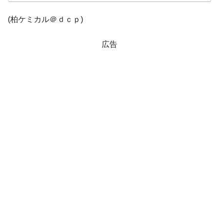
する差別。許してはおかぬ
(柏ケミカル＠ｄｃｐ)
韓国ボンクラ政策室長･金容範、株価暴落に
『Money1』
他人事のような発言。
広告
韓国半導体『SKハイニックス』2026年2Qの
『Money1』
業績「史上最高益」当期純利益は前年同期比13.4倍に。
韓国･加徳島新国際空港「またも暗礁」の危
『Money1』
機 ⇒ 10.7兆では損が出るからできない。
【速報】韓国株式市場の暴落・本日07月29
『Money1』
日(水)もサイドカー・サーキットブレイカーの二段コンボ
発動！
日本の誇る海洋資源調査船『白嶺』は先進技術の
Fact1
塊！
夏の甲子園、優勝校を最も多く輩出している都道
Fact1
府県とは？
今話題の「楽天ライオンズ」とは？
Fact1
奇跡の毛色「白毛馬」とは？
Fact1