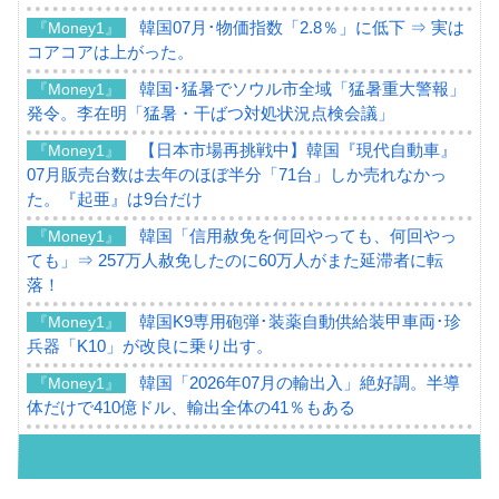
韓国07月･物価指数「2.8％」に低下 ⇒ 実は
『Money1』
コアコアは上がった。
韓国･猛暑でソウル市全域「猛暑重大警報」
『Money1』
発令。李在明「猛暑・干ばつ対処状況点検会議」
【日本市場再挑戦中】韓国『現代自動車』
『Money1』
07月販売台数は去年のほぼ半分「71台」しか売れなかっ
た。『起亜』は9台だけ
韓国「信用赦免を何回やっても、何回やっ
『Money1』
ても」⇒ 257万人赦免したのに60万人がまた延滞者に転
落！
韓国K9専用砲弾･装薬自動供給装甲車両･珍
『Money1』
兵器「K10」が改良に乗り出す。
韓国「2026年07月の輸出入」絶好調。半導
『Money1』
体だけで410億ドル、輸出全体の41％もある
韓国･李在明「青年層の雇用状況が悪い。せ
『Money1』
や、若者に起業させよう」⇒ どんな雇用対策だソレ。