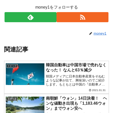
money1をフォローする
money1
関連記事
韓国自動車は中国市場で売れなく
トピック
なった！ なんと63％減少
韓国メディアに日本自動車産業をそねむ
ような記事が出て、興味深いのでご紹介
します。もともとは中国の『自動車メー
カー協会』（CAAM）が公表したデータ
2021.01.31
を基にしています。2020年は日本の『ト
ヨタ』が『フォルクスワーゲン』を抜い
南朝鮮「ウォン」14日決着！ ヘ
基礎知識
て、世界での自動車...
ンな値動き出現も「1,183.46ウォ
ン」までウォン安へ