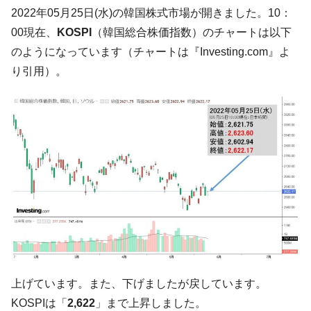
【韓国の外貨準備】2026年07月は4,279億ド
『Money1』
2022年05月25日(水)の韓国株式市場が開きました。10：
ル。外平債の発行「19.4億ドル」
00現在、
KOSPI
（韓国総合株価指数）のチャートは以下
韓国「ここは北朝鮮なのか。選管がサーバ
『Money1』
のようになっています（チャートは『Investing.com』よ
ーにウソのデータを入力したのは明白だ」
り引用）。
韓国･李在明さっそく不動産対策で浅薄な発
『Money1』
言。
韓国は「中国と同じく」投資に不適格な国
『Money1』
だ。
『韓国銀行』が「金の保有量を増やしま
『Money1』
す」⇒「金を経由するドル入手」手段ではないのか？
韓国･外為取引量「1日当たり1,214.4億ド
『Money1』
ル」まで拡大 ⇒ 海外資金の動きに強く左右される状態
韓国･帰ってきた李在明。李在明を支持しな
『Money1』
い「50.5％」に上昇
韓国大統領府ボンクラ政策室長が告発され
『Money1』
上げています。また、下げましたが戻しています。
た ⇒ 国家が行った恐るべき株価操作であり、空前の国政壟
断
KOSPIは「
2,622
」まで上昇しました。