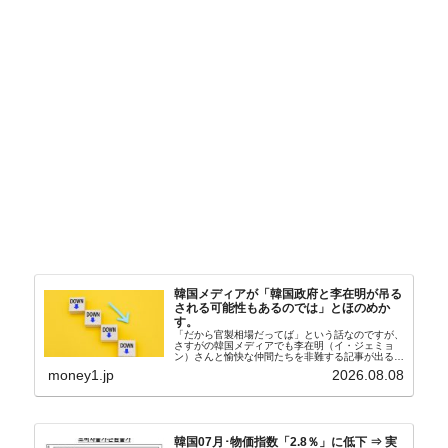
韓国メディアが「韓国政府と李在明が吊る
される可能性もあるのでは」とほのめか
す。
「だから官製相場だってば」という話なのですが、
さすがの韓国メディアでも李在明（イ・ジェミョ
ン）さんと愉快な仲間たちを非難する記事が出るよ
うになっています。もちろん株価の暴落についてで
money1.jp
2026.08.08
『朝鮮日報』に面白い記事が出ています。「東西南
北」というコ...
韓国07月･物価指数「2.8％」に低下 ⇒ 実