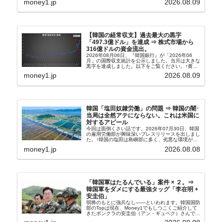
money1.jp
2026.08.09
買い入れに...
【韓国の経常収支】過去最大の黒字
「497.3億ドル」を達成 ⇒ 株式市場から
316億ドルの資金流出。
2026年08月06日、『韓国銀行』が「2026年06
月」の国際収支統計を公示しました。当月は大きな
黒字を達成しました。以下をご覧ください。↑黄色
の傾向ペンでフォーカスしているのが2026年06月
money1.jp
2026.08.09
の経常収支です。2026年06月貿易収支：4...
韓国「塩田奴隷労働」の問題 ⇒ 韓国の闇･
当局は全然アテにならない。これは米国に
対するアピール
今回は面倒くさい話です。2026年07月30日、韓国
の雇用労働部が興味深いプレスリリースを出しまし
た。↑韓国の塩田は島嶼部に多く、劣悪な環境が一
般に見られることが少ないため、事件の発覚を妨げ
money1.jp
2026.08.08
たといわれます（後述）。これは、いわゆる「塩田
奴隷...
「韓国軍はたるんでいる」案件 × ２。⇒
韓国軍をダメにする最強タッグ「李在明 +
安圭伯」
弱将のもとに強兵なし――といわれます。韓国国防
部のTopは現在、Money1でもしつこくご紹介して
きたボンクラの安圭伯（アン・ギュベク）さんで
す。↑経済的無知蒙昧な李在明（イ・ジェミョン）