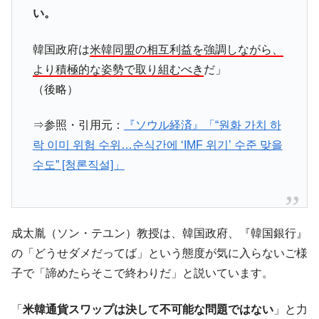
い。
韓国『国民年金公団』株価暴落で200兆蒸
『Money1』
発。
韓国政府は
米韓同盟の相互利益を強調しながら、
韓国政府「ニセＫ-ブランドを通報しようキ
『Money1』
より積極的な姿勢で取り組むべき
だ」
ャンペーン」⇒ あの名物教授も登場！
（後略）
韓国「橋が落ちました」⇒ 耐久性「なさす
『Money1』
ぎ」では。
⇒参照・引用元：
『ソウル経済』「“원화 가치 하
韓国鉄鋼最大手『POSCO』ズブズブ沈む。
『Money1』
락 이미 위험 수위…순식간에 ‘IMF 위기’ 수준 맞을
営業利益80.2％も減少
수도” [청론직설]」
日本の誇る海洋資源調査船『白嶺』は先進技術の
Fact1
塊！
夏の甲子園、優勝校を最も多く輩出している都道
Fact1
成太胤（ソン・テユン）教授は、韓国政府、『韓国銀行』
府県とは？
の「どうせダメだってば」という態度が気に入らないご様
今話題の「楽天ライオンズ」とは？
Fact1
子で「諦めたらそこで終わりだ」と説いています。
奇跡の毛色「白毛馬」とは？
Fact1
全て勝つといくら？ 競馬GI競走で勝利騎手がもら
Fact1
「
米韓通貨スワップは決して不可能な問題ではない
」と力