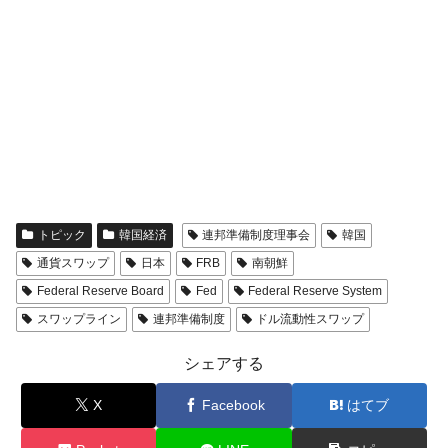
トピック
韓国経済
連邦準備制度理事会
韓国
通貨スワップ
日本
FRB
南朝鮮
Federal Reserve Board
Fed
Federal Reserve System
スワップライン
連邦準備制度
ドル流動性スワップ
シェアする
X
Facebook
はてブ