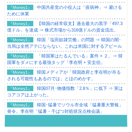
中国共産党の小役人は「疫病神」⇒ 避ける
『Money1』
ために休業
【韓国の経常収支】過去最大の黒字「497.3
『Money1』
億ドル」を達成 ⇒ 株式市場から316億ドルの資金流出。
韓国「塩田奴隷労働」の問題 ⇒ 韓国の闇･
『Money1』
当局は全然アテにならない。これは米国に対するアピール
「韓国軍はたるんでいる」案件 × ２。⇒ 韓
『Money1』
国軍をダメにする最強タッグ「李在明 + 安圭伯」
韓国メディアが「韓国政府と李在明が吊る
『Money1』
される可能性もあるのでは」とほのめかす。
韓国07月･物価指数「2.8％」に低下 ⇒ 実は
『Money1』
コアコアは上がった。
韓国･猛暑でソウル市全域「猛暑重大警報」
『Money1』
発令。李在明「猛暑・干ばつ対処状況点検会議」
【日本市場再挑戦中】韓国『現代自動車』
『Money1』
07月販売台数は去年のほぼ半分「71台」しか売れなかっ