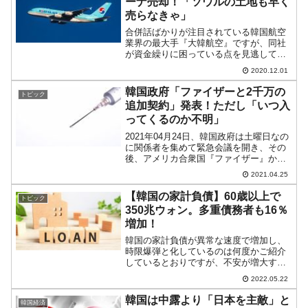
ーナ売却！「ソウルの土地も早く
売らなきゃ」
合併話ばかりが注目されている韓国航空
業界の最大手『大韓航空』ですが、同社
が資金繰りに困っている点を見逃しては
いけません。国策銀行が債権団の主力と
2020.12.01
なっており、とりあえず飛ぶことはあり
ませんが、いつまでも『産業銀行』『輸
韓国政府「ファイザーと2千万の
トピック
出入銀行』がお金を出して...
追加契約」発表！ただし「いつ入
ってくるのか不明」
2021年04月24日、韓国政府は土曜日なの
に関係者を集めて緊急会議を開き、その
後、アメリカ合衆国『ファイザー』から
新たに2,000万Shot分のコロナワクチンの
2021.04.25
供給を受ける契約を結んだとしました。
先にご紹介したとおり、「韓米ワクチン
【韓国の家計負債】60歳以上で
トピック
スワッ...
350兆ウォン。多重債務者も16％
増加！
韓国の家計負債が異常な速度で増加し、
時限爆弾と化しているのは何度かご紹介
しているとおりですが、不安が増大する
データが韓国メディアに出ました。2022
2022.05.22
年03月末規準で、韓国の全年齢家計貸し
出し総額は「1,869兆1,950億ウォン」で
韓国は中露より「日本を主敵」と
韓国経済
す。これ...