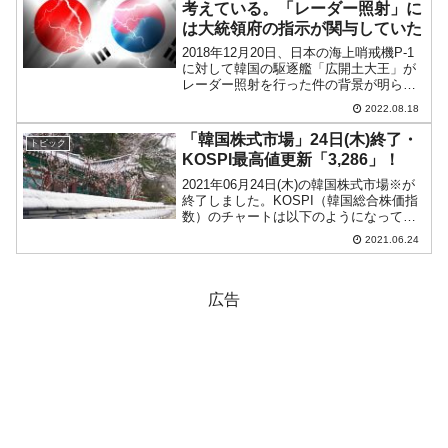
考えている。「レーダー照射」に
は大統領府の指示が関与していた
2018年12月20日、日本の海上哨戒機P-1
に対して韓国の駆逐艦「広開土大王」が
レーダー照射を行った件の背景が明らか
になりました。この事件の後、2019年01
2022.08.18
月08日、韓国の国防部は「友好国の軍用
機が威嚇飛行をした場合のマニュアルを
「韓国株式市場」24日(木)終了・
トピック
具体的...
KOSPI最高値更新「3,286」！
2021年06月24日(木)の韓国株式市場※が
終了しました。KOSPI（韓国総合株価指
数）のチャートは以下のようになってい
ます（チャートは『Investing.com』より
2021.06.24
引用：以下同）。KOSPIはさらに上昇し
て終わりました。「3,286...
広告