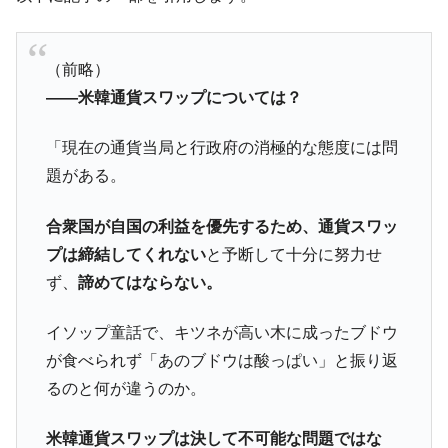
【米韓激突案件】韓国消費者院が『クーパ
『Money1』
ン』1人当たり賠償10万ウォンを認定 ⇒ 総額3兆7,000億
（前略）
韓国で猛暑。南東部では干ばつ
『Money1』
――米韓通貨スワップについては？
韓国型イージス搭載の次世代駆逐艦
『Money1』
「KDDX」1番艦、2032年竣工と公示
「現在の通貨当局と行政府の消極的な態度には問
【対日本円】ウォン安が急進！ 日米の協調
『Money1』
題がある。
に韓国がいっちょがみしたのでは。
韓国政府『BYD』車への補助金を全廃 ⇒ 実
『Money1』
合衆国が自国の利益を優先するため、通貨スワッ
は韓国で『BYD』車は売れている。6カ月で対前年同期比
プは締結してくれない
と予断して十分に努力せ
1.9倍！
ず、
諦めてはならない。
在韓米国大使スティールが着韓！⇒ さっそ
『Money1』
く空港に詰めかけ「出て行け！」「極右勢力」のプラカー
イソップ童話で、キツネが高い木に成ったブドウ
ドを掲げる「在韓反米勢力」
が食べられず「あのブドウは酸っぱい」と振り返
韓国政府「2035年までに18.4GW規模のAIデ
『Money1』
るのと何が違うのか。
ータセンター整備」⇒ だから無理だってば。
JPモルガン「韓国レバレッジETFの清算は
『Money1』
米韓通貨スワップは決して不可能な問題ではな
ほぼ終わった」