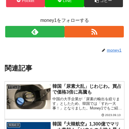
Pocket
LINE
コピー
money1をフォローする
money1
関連記事
韓国「尿素大乱」じわじわ。買占
トピック
で価格3倍に高騰も
中国の大手企業が「尿素の輸出を絞りま
す」としたため、韓国では「すわ一大
事！」となりました。Money1でもご紹介
したとおり、韓国の産業通商資源部が
2023.09.13
「今回は大丈夫だってば」と火消しに動
きました。本当に大丈夫？だったのです
韓国『大韓航空』1,300億でマリ
韓国経済
が、やはりじわじわと影...