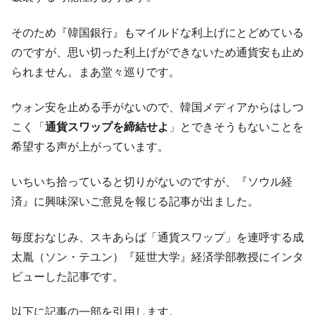
『Money1』
だ。
そのため『韓国銀行』もマイルドな利上げにとどめている
『韓国銀行』が「金の保有量を増やしま
『Money1』
のですが、思い切った利上げができないため通貨安も止め
す」⇒「金を経由するドル入手」手段ではないのか？
られません。まあ堂々巡りです。
韓国･外為取引量「1日当たり1,214.4億ド
『Money1』
ル」まで拡大 ⇒ 海外資金の動きに強く左右される状態
ウォン安を止める手がないので、韓国メディアからはしつ
韓国･帰ってきた李在明。李在明を支持しな
『Money1』
こく「
通貨スワップを締結せよ
」とできそうもないことを
い「50.5％」に上昇
希望する声が上がっています。
韓国大統領府ボンクラ政策室長が告発され
『Money1』
た ⇒ 国家が行った恐るべき株価操作であり、空前の国政壟
いちいち拾っていると切りがないのですが、『ソウル経
断
済』に興味深いご意見を報じる記事が出ました。
韓国･警察職員が「丸刈りになって抗議活
『Money1』
動」
毎度おなじみ、スキあらば「通貨スワップ」を連呼する成
中国だけが鉄鋼輸出を異常増加させる ⇒ 中
『Money1』
太胤（ソン・テユン）『延世大学』経済学部教授にインタ
国の過剰生産が世界を蝕む。
ビューした記事です。
韓国製造業「半導体絶好調」のウラで他業
『Money1』
種は全般的「不調」⇒ PSIが示す現況は決して良くない。
以下に記事の一部を引用します。