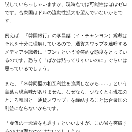
える賞金とは？
説していらっしゃいますが、現時点では可能性はほぼゼロ
平成仮面ライダーの意外すぎるモチーフとは？
Fact1
です。合衆国はドルの流動性拡大を望んでいないからで
発表から2日で大崩壊、鳴かず飛ばずに終わりそう
Fact1
す。
なスーパーリーグとは？
例えば、『韓国銀行』の李昌鏞（イ・チャンヨン）総裁は
日本人マスターズ挑戦の歴史。松山以前に最高位
Fact1
だった選手とは？
それを十分に理解しているので、通貨スワップを連呼する
メディアや識者に「
フン
」という冷笑的な態度をとってい
甲子園通算本塁打、最多の清原に次いで多く打っ
Fact1
ている意外な選手とは？
るのです。恐らく「ばかは黙ってりゃいいのに」ぐらいは
思っているでしょう。
セレクトセールの高額取引馬が稼いだ金額とは？
Fact1
また、「米韓同盟の相互利益を強調しながら……」という
言葉も現実味がありません。なぜなら、少なくとも現在の
ところ韓国と「通貨スワップ」を締結することは合衆国の
利益にならないからです。
「虚仮の一念岩をも通す」といいますが、この岩を突破す
るのは無理なのではないでしょうか。