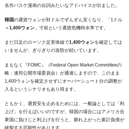
た。『起亜』は9台だけ
名作バスケ漫画の台詞みたいなアドバイスが出ました。
韓国「信用赦免を何回やっても、何回やっ
『Money1』
ても」⇒ 257万人赦免したのに60万人がまた延滞者に転
韓国
の通貨ウォンが対ドルでずんずん安くなり、「1ドル
落！
＝
1,400ウォン
」寸前という通貨危機時水準です。
韓国K9専用砲弾･装薬自動供給装甲車両･珍
『Money1』
兵器「K10」が改良に乗り出す。
まだ日足のローソク足実体線で
1,400ウォン
を確定しては
韓国「2026年07月の輸出入」絶好調。半導
『Money1』
いませんが、ぎりぎりの攻防が続いています。
体だけで410億ドル、輸出全体の41％もある
まもなく『FOMC』（Federal Open Market Committeeの
韓国･李在明「青年層の雇用状況が悪い。せ
『Money1』
や、若者に起業させよう」⇒ どんな雇用対策だソレ。
略：連邦公開市場委員会）が通過しますので、このまま
1,400ウォンを確定させずにオーバーシュート分の調整が
【韓国の外貨準備】2026年07月は4,279億ド
『Money1』
ル。外平債の発行「19.4億ドル」
入るというシナリオもあり得ます。
韓国「ここは北朝鮮なのか。選管がサーバ
『Money1』
ーにウソのデータを入力したのは明白だ」
ともかく、通貨安を止めるためには、一般論としては「利
上げ」を行えばいいのですが、韓国の場合にはアメリカ合
韓国･李在明さっそく不動産対策で浅薄な発
『Money1』
言。
衆国に負けじと利上げを行うと、膨れ上がった家計負債が
破裂する可能性があります。
韓国は「中国と同じく」投資に不適格な国