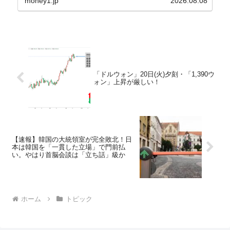
money1.jp
2026.08.08
さんと「韓国初の文官上がり」の国防部長官安圭伯
（アン...
「ドルウォン」20日(火)夕刻・「1,390ウ
ォン」上昇が厳しい！
【速報】韓国の大統領室が完全敗北！日
本は韓国を「一貫した立場」で門前払
い。やはり首脳会談は「立ち話」級か
ホーム
トピック