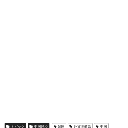
トピック
中国経済
韓国
外貨準備高
中国