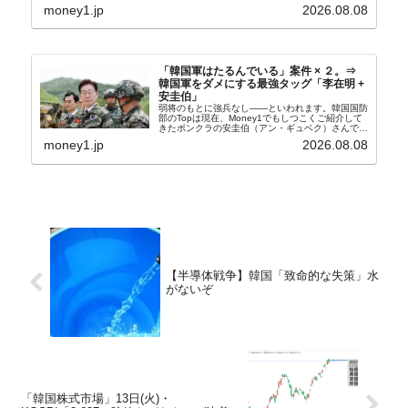
般に見られることが少ないため、事件の発覚を妨げ
money1.jp
2026.08.08
たといわれます（後述）。これは、いわゆる「塩田
奴隷...
「韓国軍はたるんでいる」案件 × ２。⇒
韓国軍をダメにする最強タッグ「李在明 +
安圭伯」
弱将のもとに強兵なし――といわれます。韓国国防
部のTopは現在、Money1でもしつこくご紹介して
きたボンクラの安圭伯（アン・ギュベク）さんで
す。↑経済的無知蒙昧な李在明（イ・ジェミョン）
money1.jp
2026.08.08
さんと「韓国初の文官上がり」の国防部長官安圭伯
（アン...
【半導体戦争】韓国「致命的な失策」水
がないぞ
「韓国株式市場」13日(火)・