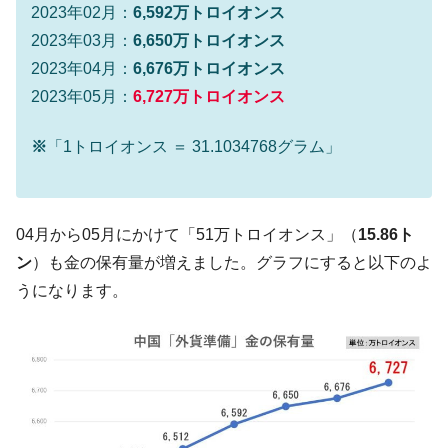
える賞金とは？
2023年02月：
6,592万トロイオンス
平成仮面ライダーの意外すぎるモチーフとは？
Fact1
2023年03月：
6,650万トロイオンス
2023年04月：
6,676万トロイオンス
発表から2日で大崩壊、鳴かず飛ばずに終わりそう
Fact1
なスーパーリーグとは？
2023年05月：
6,727万トロイオンス
日本人マスターズ挑戦の歴史。松山以前に最高位
Fact1
だった選手とは？
※
「1トロイオンス ＝ 31.1034768グラム」
甲子園通算本塁打、最多の清原に次いで多く打っ
Fact1
ている意外な選手とは？
04月から05月にかけて「51万トロイオンス」（
セレクトセールの高額取引馬が稼いだ金額とは？
15.86ト
Fact1
ン
）も金の保有量が増えました。グラフにすると以下のよ
うになります。