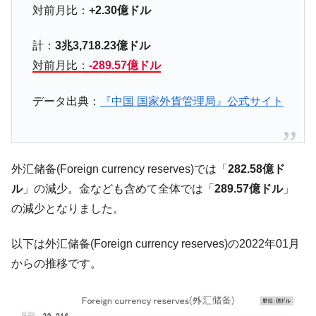
対前月比：
+2.30億ドル
【米韓激突案件】韓国消費者院が『クーパ
『Money1』
ン』1人当たり賠償10万ウォンを認定 ⇒ 総額3兆7,000億
計：
3兆3,718.23億ドル
韓国で猛暑。南東部では干ばつ
『Money1』
対前月比：
-289.57億ドル
韓国型イージス搭載の次世代駆逐艦
『Money1』
「KDDX」1番艦、2032年竣工と公示
データ出典：
『中国 国家外貨管理局』公式サイト
【対日本円】ウォン安が急進！ 日米の協調
『Money1』
に韓国がいっちょがみしたのでは。
韓国政府『BYD』車への補助金を全廃 ⇒ 実
『Money1』
は韓国で『BYD』車は売れている。6カ月で対前年同期比
外汇储备(Foreign currency reserves)では「
282.58億ド
1.9倍！
ル
」の減少。金なども含めて全体では「
289.57億ドル
」
在韓米国大使スティールが着韓！⇒ さっそ
『Money1』
の減少となりました。
く空港に詰めかけ「出て行け！」「極右勢力」のプラカー
ドを掲げる「在韓反米勢力」
以下は外汇储备(Foreign currency reserves)の2022年01月
韓国政府「2035年までに18.4GW規模のAIデ
『Money1』
からの推移です。
ータセンター整備」⇒ だから無理だってば。
JPモルガン「韓国レバレッジETFの清算は
『Money1』
ほぼ終わった」