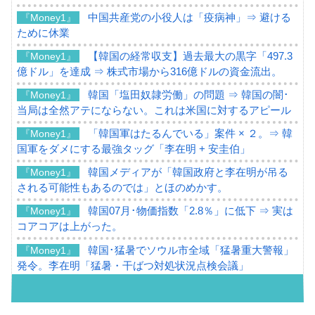
中国共産党の小役人は「疫病神」⇒ 避ける
『Money1』
ために休業
【韓国の経常収支】過去最大の黒字「497.3
『Money1』
億ドル」を達成 ⇒ 株式市場から316億ドルの資金流出。
韓国「塩田奴隷労働」の問題 ⇒ 韓国の闇･
『Money1』
当局は全然アテにならない。これは米国に対するアピール
「韓国軍はたるんでいる」案件 × ２。⇒ 韓
『Money1』
国軍をダメにする最強タッグ「李在明 + 安圭伯」
韓国メディアが「韓国政府と李在明が吊る
『Money1』
される可能性もあるのでは」とほのめかす。
韓国07月･物価指数「2.8％」に低下 ⇒ 実は
『Money1』
コアコアは上がった。
韓国･猛暑でソウル市全域「猛暑重大警報」
『Money1』
発令。李在明「猛暑・干ばつ対処状況点検会議」
【日本市場再挑戦中】韓国『現代自動車』
『Money1』
07月販売台数は去年のほぼ半分「71台」しか売れなかっ