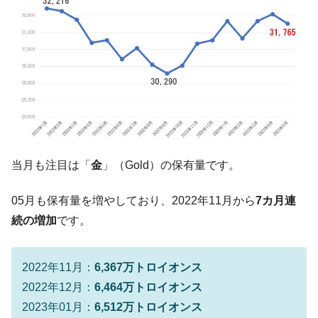
韓国『国民年金公団』株価暴落で200兆蒸
『Money1』
発。
韓国政府「ニセＫ-ブランドを通報しようキ
『Money1』
ャンペーン」⇒ あの名物教授も登場！
韓国「橋が落ちました」⇒ 耐久性「なさす
『Money1』
ぎ」では。
韓国鉄鋼最大手『POSCO』ズブズブ沈む。
『Money1』
営業利益80.2％も減少
当月も注目は「
金
」（Gold）の保有量です。
日本の誇る海洋資源調査船『白嶺』は先進技術の
Fact1
塊！
05月も保有量を増やしており、2022年11月から
7カ月連
夏の甲子園、優勝校を最も多く輩出している都道
Fact1
続の増加
です。
府県とは？
今話題の「楽天ライオンズ」とは？
Fact1
2022年11月：
6,367万トロイオンス
奇跡の毛色「白毛馬」とは？
Fact1
2022年12月：
6,464万トロイオンス
全て勝つといくら？ 競馬GI競走で勝利騎手がもら
Fact1
2023年01月：
6,512万トロイオンス