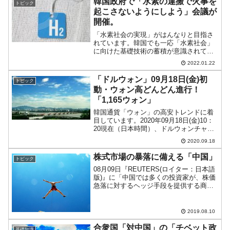
韓国政府で「水素の運搬で火事を
トピック
起こさないようにしよう」会議が
開催。
「水素社会の実現」がはんなりと目指さ
れています。韓国でも一応「水素社会」
に向けた基礎技術の蓄積が意識されてい
ます。その割には、「韓国史上初生産の
2022.01.22
グリーン水素」の66％を「使い道がない
や」として大気中に放出したり、水素運
「ドルウォン」09月18日(金)初
トピック
搬車が高速道路で火事を...
動・ウォン高どんどん進行！
「1,165ウォン」
韓国通貨「ウォン」の高安トレンドに着
目しています。2020年09月18日(金)10：
20現在（日本時間）、ドルウォンチャー
トは以下のようになっています（チャー
2020.09.18
トは『Investing.com』より引用：以下
同）。本日も初動段階から長い陰線で...
株式市場の暴落に備える「中国」
トピック
08月09日『REUTERS(ロイター：日本語
版)』に「中国では多くの投資家が、株価
急落に対するヘッジ手段を提供する商品
を買い進めている」という記事が出まし
た。⇒『REUTERS(ロイター：日本語
版)』「焦点：中国で株急落に備えヘッジ
2019.08.10
商品購...
合衆国「対中国」の「チベット政
基礎知識