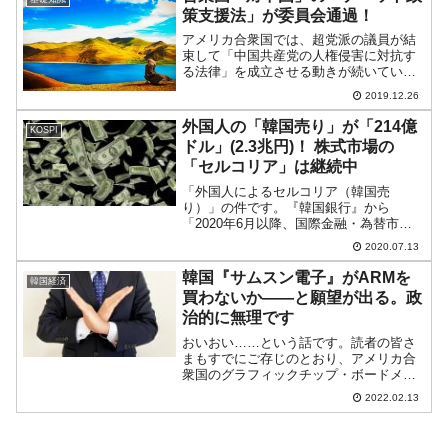
策支援法」が委員会通過！
アメリカ合衆国では、超党派の議員が結
束して「中国共産党の人権侵害に対抗す
る法律」を成立させる動きが続いていま
す。2019年11月28日、「香港人権・民主
2019.12.26
主義法」(Hong Kong Human Rights and
Democracy Ac...
外国人の「韓国売り」が「214億
KOSPI
ドル」(2.3兆円)！ 株式市場の
「セルコリア」は継続中
「外国人によるセルコリア（韓国売
り）」の件です。『韓国銀行』から
「2020年6月以降、国際金融・為替市場
の動向」が公表され、その中に「外国人
2020.07.13
証券投資資金」のデータがあります。⇒
データ引用元：『韓国銀行』公式サイト
韓国『サムスン電子』がARMを
韓国経済
「2020年6月以降、国際金...
買わないか――と願望が出る。政
治的に無理です
おいおい……という話です。読者の皆さ
まもすでにご存じのとおり、アメリカ合
衆国のグラフィックチップ・ボードメー
カー『NVIDIA（エヌビデア）』が、ソフ
2022.02.13
トグループ傘下となったチップメーカ
『ARM（アーム）』を購入するという話
がご破算になりまし...