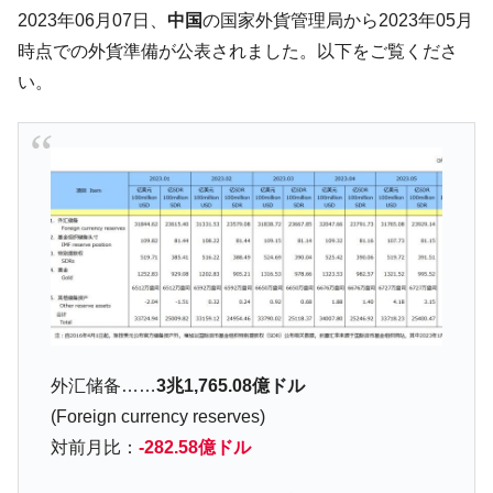
た。『起亜』は9台だけ
2023年06月07日、
中国
の国家外貨管理局から2023年05月
韓国「信用赦免を何回やっても、何回やっ
『Money1』
時点での外貨準備が公表されました。以下をご覧くださ
ても」⇒ 257万人赦免したのに60万人がまた延滞者に転
い。
落！
韓国K9専用砲弾･装薬自動供給装甲車両･珍
『Money1』
兵器「K10」が改良に乗り出す。
韓国「2026年07月の輸出入」絶好調。半導
『Money1』
体だけで410億ドル、輸出全体の41％もある
韓国･李在明「青年層の雇用状況が悪い。せ
『Money1』
や、若者に起業させよう」⇒ どんな雇用対策だソレ。
【韓国の外貨準備】2026年07月は4,279億ド
『Money1』
ル。外平債の発行「19.4億ドル」
韓国「ここは北朝鮮なのか。選管がサーバ
『Money1』
外汇储备……
3兆1,765.08億ドル
ーにウソのデータを入力したのは明白だ」
(Foreign currency reserves)
韓国･李在明さっそく不動産対策で浅薄な発
『Money1』
対前月比：
-282.58億ドル
言。
韓国は「中国と同じく」投資に不適格な国