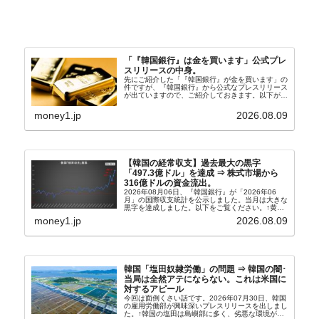
「『韓国銀行』は金を買います」公式プレ
スリリースの中身。
先にご紹介した「『韓国銀行』が金を買います」の
件ですが、『韓国銀行』から公式なプレスリリース
が出ていますので、ご紹介しておきます。以下が全
文和訳です。表題：韓国銀行、国内生産金の買い入
れ協力体制を構築□『韓国銀行』は、国内生産金の
money1.jp
2026.08.09
買い入れに...
【韓国の経常収支】過去最大の黒字
「497.3億ドル」を達成 ⇒ 株式市場から
316億ドルの資金流出。
2026年08月06日、『韓国銀行』が「2026年06
月」の国際収支統計を公示しました。当月は大きな
黒字を達成しました。以下をご覧ください。↑黄色
の傾向ペンでフォーカスしているのが2026年06月
money1.jp
2026.08.09
の経常収支です。2026年06月貿易収支：4...
韓国「塩田奴隷労働」の問題 ⇒ 韓国の闇･
当局は全然アテにならない。これは米国に
対するアピール
今回は面倒くさい話です。2026年07月30日、韓国
の雇用労働部が興味深いプレスリリースを出しまし
た。↑韓国の塩田は島嶼部に多く、劣悪な環境が一