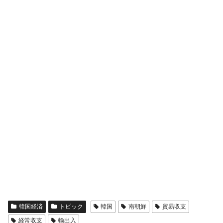
韓国経済
トピック
韓国
南朝鮮
貿易収支
経常収支
輸出入