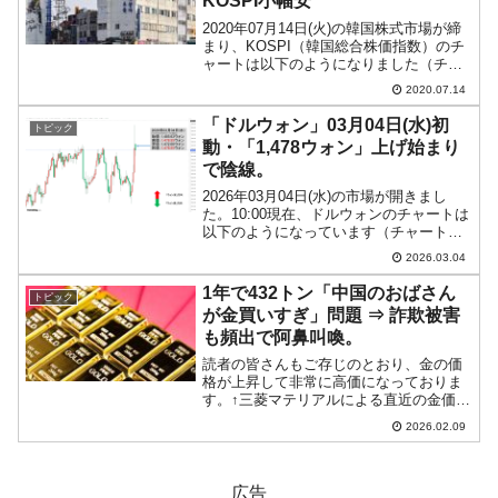
KOSPI小幅安
2020年07月14日(火)の韓国株式市場が締
まり、KOSPI（韓国総合株価指数）のチ
ャートは以下のようになりました（チャ
ートは『Investing.com』より引用）。一
2020.07.14
時「2,165」まで下落しましたが、上昇し
陽線となりました。ただし、...
「ドルウォン」03月04日(水)初
トピック
動・「1,478ウォン」上げ始まり
で陰線。
2026年03月04日(水)の市場が開きまし
た。10:00現在、ドルウォンのチャートは
以下のようになっています（チャートは
『Investing.com』より引用）。これから
2026.03.04
ローソク足の調整が入るでしょうが、前
日は面白いローソク足になりました...
1年で432トン「中国のおばさん
トピック
が金買いすぎ」問題 ⇒ 詐欺被害
も頻出で阿鼻叫喚。
読者の皆さんもご存じのとおり、金の価
格が上昇して非常に高価になっておりま
す。↑三菱マテリアルによる直近の金価格
推移。2026年01月28〜29日頃には金価格
2026.02.09
が史上最高水準付近に到達しましたが、
01月30日頃に急落。02月2〜04日頃：下
値を...
広告