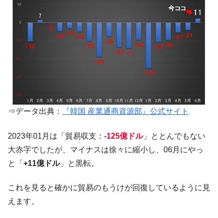
韓国『国民年金公団』株価暴落で200兆蒸
『Money1』
発。
韓国政府「ニセＫ-ブランドを通報しようキ
『Money1』
ャンペーン」⇒ あの名物教授も登場！
韓国「橋が落ちました」⇒ 耐久性「なさす
『Money1』
ぎ」では。
韓国鉄鋼最大手『POSCO』ズブズブ沈む。
『Money1』
営業利益80.2％も減少
⇒データ出典：
『韓国 産業通商資源部』公式サイト
日本の誇る海洋資源調査船『白嶺』は先進技術の
Fact1
塊！
2023年01月は「貿易収支：
-125億ドル
」ととんでもない
夏の甲子園、優勝校を最も多く輩出している都道
大赤字でしたが、マイナスは徐々に縮小し、06月にやっ
Fact1
府県とは？
と「
+11億ドル
」と黒転。
今話題の「楽天ライオンズ」とは？
Fact1
これを見ると確かに貿易のもうけが回復しているように見
奇跡の毛色「白毛馬」とは？
Fact1
えます。
全て勝つといくら？ 競馬GI競走で勝利騎手がもら
Fact1