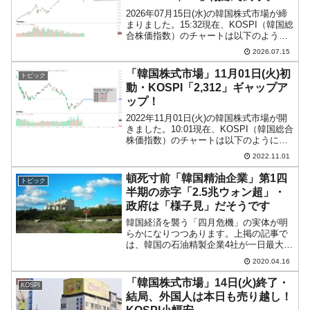
2026年07月15日(水)の韓国株式市場が締
まりました。15:32現在、KOSPI（韓国総
合株価指数）のチャートは以下のように
なっています（チャートは
2026.07.15
『Investing.com』より引用）。KOSPIは
「7,284」まで上昇しました。投...
「韓国株式市場」11月01日(火)初
トピック
動・KOSPI「2,312」ギャップア
ップ！
2022年11月01日(火)の韓国株式市場が開
きました。10:01現在、KOSPI（韓国総合
株価指数）のチャートは以下のようにな
っています（チャートは
2022.11.01
『Investing.com』より引用）。ギャップ
アップして始まりました。KOSPIは「2...
頓死寸前「韓国精油企業」第1四
トピック
半期の赤字「2.5兆ウォン超」・
政府は「様子見」だそうです
韓国経済を襲う「四月危機」の実体が明
らかになりつつあります。上掲の記事で
は、韓国の石油精製企業4社が一日最大
700億ウォン（約62億円）もの営業損失
2020.04.16
を出していることをご紹介しました。こ
の続報のような記事が、韓国メディア
「韓国株式市場」14日(火)終了・
KOSPI
『毎日経済（日本語版）...
結局、外国人は本日も売り越し！