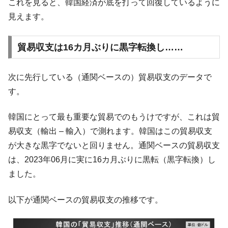
これを見ると、韓国経済が底を打って回復しているように
【米韓激突案件】韓国消費者院が『クーパ
『Money1』
見えます。
ン』1人当たり賠償10万ウォンを認定 ⇒ 総額3兆7,000億
韓国で猛暑。南東部では干ばつ
『Money1』
貿易収支は16カ月ぶりに黒字転換し……
韓国型イージス搭載の次世代駆逐艦
『Money1』
「KDDX」1番艦、2032年竣工と公示
次に先行している（通関ベースの）貿易収支のデータで
【対日本円】ウォン安が急進！ 日米の協調
『Money1』
す。
に韓国がいっちょがみしたのでは。
韓国政府『BYD』車への補助金を全廃 ⇒ 実
『Money1』
韓国にとって最も重要な貿易でのもうけですが、これは貿
は韓国で『BYD』車は売れている。6カ月で対前年同期比
易収支（輸出 – 輸入）で測れます。韓国はこの貿易収支
1.9倍！
が大きな黒字でないと回りません。通関ベースの貿易収支
在韓米国大使スティールが着韓！⇒ さっそ
『Money1』
く空港に詰めかけ「出て行け！」「極右勢力」のプラカー
は、2023年06月に実に16カ月ぶりに黒転（黒字転換）し
ドを掲げる「在韓反米勢力」
ました。
韓国政府「2035年までに18.4GW規模のAIデ
『Money1』
ータセンター整備」⇒ だから無理だってば。
以下が通関ベースの貿易収支の推移です。
JPモルガン「韓国レバレッジETFの清算は
『Money1』
ほぼ終わった」