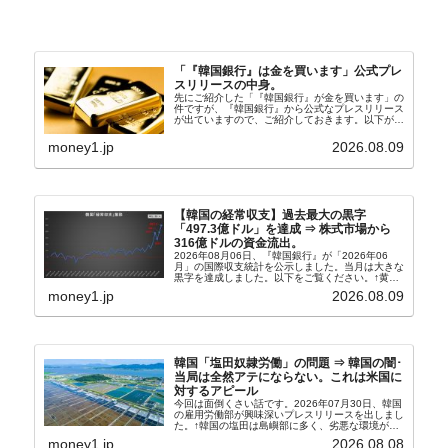
「『韓国銀行』は金を買います」公式プレ
スリリースの中身。
先にご紹介した「『韓国銀行』が金を買います」の
件ですが、『韓国銀行』から公式なプレスリリース
が出ていますので、ご紹介しておきます。以下が全
文和訳です。表題：韓国銀行、国内生産金の買い入
れ協力体制を構築□『韓国銀行』は、国内生産金の
money1.jp
2026.08.09
買い入れに...
【韓国の経常収支】過去最大の黒字
「497.3億ドル」を達成 ⇒ 株式市場から
316億ドルの資金流出。
2026年08月06日、『韓国銀行』が「2026年06
月」の国際収支統計を公示しました。当月は大きな
黒字を達成しました。以下をご覧ください。↑黄色
の傾向ペンでフォーカスしているのが2026年06月
money1.jp
2026.08.09
の経常収支です。2026年06月貿易収支：4...
韓国「塩田奴隷労働」の問題 ⇒ 韓国の闇･
当局は全然アテにならない。これは米国に
対するアピール
今回は面倒くさい話です。2026年07月30日、韓国
の雇用労働部が興味深いプレスリリースを出しまし
た。↑韓国の塩田は島嶼部に多く、劣悪な環境が一
般に見られることが少ないため、事件の発覚を妨げ
money1.jp
2026.08.08
たといわれます（後述）。これは、いわゆる「塩田