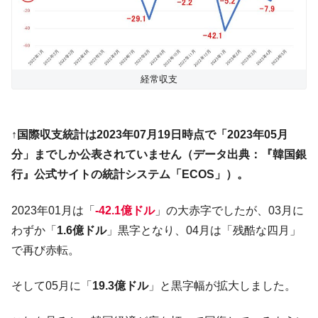
『Money1』
だ。
『韓国銀行』が「金の保有量を増やしま
『Money1』
す」⇒「金を経由するドル入手」手段ではないのか？
韓国･外為取引量「1日当たり1,214.4億ド
『Money1』
経常収支
ル」まで拡大 ⇒ 海外資金の動きに強く左右される状態
韓国･帰ってきた李在明。李在明を支持しな
『Money1』
い「50.5％」に上昇
↑国際収支統計は2023年07月19日時点で「2023年05月
分」までしか公表されていません（データ出典：『韓国銀
韓国大統領府ボンクラ政策室長が告発され
『Money1』
た ⇒ 国家が行った恐るべき株価操作であり、空前の国政壟
行』公式サイトの統計システム「ECOS」）。
断
2023年01月は「
-42.1億ドル
」の大赤字でしたが、03月に
韓国･警察職員が「丸刈りになって抗議活
『Money1』
動」
わずか「
1.6億ドル
」黒字となり、04月は「残酷な四月」
で再び赤転。
中国だけが鉄鋼輸出を異常増加させる ⇒ 中
『Money1』
国の過剰生産が世界を蝕む。
そして05月に「
19.3億ドル
」と黒字幅が拡大しました。
韓国製造業「半導体絶好調」のウラで他業
『Money1』
種は全般的「不調」⇒ PSIが示す現況は決して良くない。