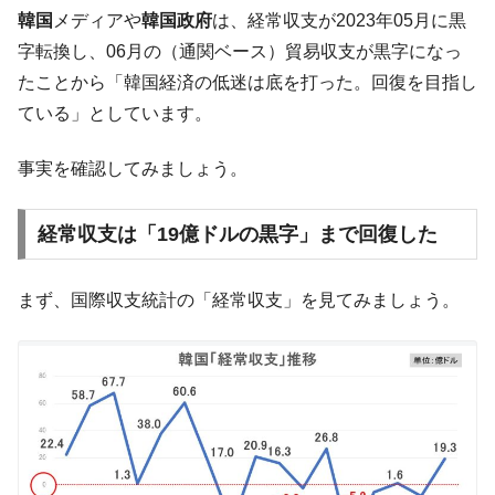
た。『起亜』は9台だけ
韓国
メディアや
韓国政府
は、経常収支が2023年05月に黒
韓国「信用赦免を何回やっても、何回やっ
『Money1』
字転換し、06月の（通関ベース）貿易収支が黒字になっ
ても」⇒ 257万人赦免したのに60万人がまた延滞者に転
たことから「韓国経済の低迷は底を打った。回復を目指し
落！
ている」としています。
韓国K9専用砲弾･装薬自動供給装甲車両･珍
『Money1』
兵器「K10」が改良に乗り出す。
事実を確認してみましょう。
韓国「2026年07月の輸出入」絶好調。半導
『Money1』
体だけで410億ドル、輸出全体の41％もある
経常収支は「19億ドルの黒字」まで回復した
韓国･李在明「青年層の雇用状況が悪い。せ
『Money1』
や、若者に起業させよう」⇒ どんな雇用対策だソレ。
まず、国際収支統計の「経常収支」を見てみましょう。
【韓国の外貨準備】2026年07月は4,279億ド
『Money1』
ル。外平債の発行「19.4億ドル」
韓国「ここは北朝鮮なのか。選管がサーバ
『Money1』
ーにウソのデータを入力したのは明白だ」
韓国･李在明さっそく不動産対策で浅薄な発
『Money1』
言。
韓国は「中国と同じく」投資に不適格な国