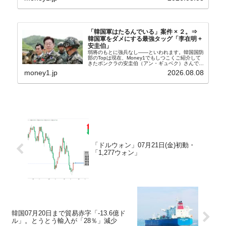
奴隷...
「韓国軍はたるんでいる」案件 × ２。⇒
韓国軍をダメにする最強タッグ「李在明 +
安圭伯」
弱将のもとに強兵なし――といわれます。韓国国防
部のTopは現在、Money1でもしつこくご紹介して
きたボンクラの安圭伯（アン・ギュベク）さんで
す。↑経済的無知蒙昧な李在明（イ・ジェミョン）
money1.jp
2026.08.08
さんと「韓国初の文官上がり」の国防部長官安圭伯
（アン...
「ドルウォン」07月21日(金)初動・
「1,277ウォン」
韓国07月20日まで貿易赤字「-13.6億ド
ル」。とうとう輸入が「28％」減少