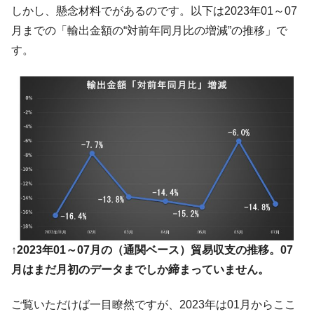
える賞金とは？
しかし、懸念材料でがあるのです。以下は2023年01～07
平成仮面ライダーの意外すぎるモチーフとは？
Fact1
月までの「輸出金額の“対前年同月比の増減”の推移」で
発表から2日で大崩壊、鳴かず飛ばずに終わりそう
Fact1
す。
なスーパーリーグとは？
日本人マスターズ挑戦の歴史。松山以前に最高位
Fact1
だった選手とは？
甲子園通算本塁打、最多の清原に次いで多く打っ
Fact1
ている意外な選手とは？
セレクトセールの高額取引馬が稼いだ金額とは？
Fact1
↑2023年01～07月の（通関ベース）貿易収支の推移。07
月はまだ月初のデータまでしか締まっていません。
ご覧いただけば一目瞭然ですが、2023年は01月からここ