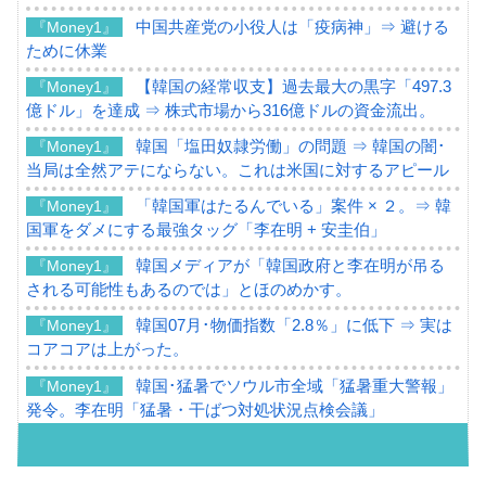
中国共産党の小役人は「疫病神」⇒ 避ける
『Money1』
ために休業
【韓国の経常収支】過去最大の黒字「497.3
『Money1』
億ドル」を達成 ⇒ 株式市場から316億ドルの資金流出。
韓国「塩田奴隷労働」の問題 ⇒ 韓国の闇･
『Money1』
当局は全然アテにならない。これは米国に対するアピール
「韓国軍はたるんでいる」案件 × ２。⇒ 韓
『Money1』
国軍をダメにする最強タッグ「李在明 + 安圭伯」
韓国メディアが「韓国政府と李在明が吊る
『Money1』
される可能性もあるのでは」とほのめかす。
韓国07月･物価指数「2.8％」に低下 ⇒ 実は
『Money1』
コアコアは上がった。
韓国･猛暑でソウル市全域「猛暑重大警報」
『Money1』
発令。李在明「猛暑・干ばつ対処状況点検会議」
【日本市場再挑戦中】韓国『現代自動車』
『Money1』
07月販売台数は去年のほぼ半分「71台」しか売れなかっ