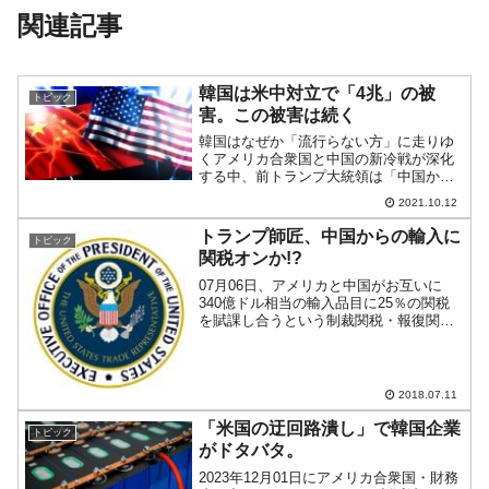
関連記事
韓国は米中対立で「4兆」の被
トピック
害。この被害は続く
韓国はなぜか「流行らない方」に走りゆ
くアメリカ合衆国と中国の新冷戦が深化
する中、前トランプ大統領は「中国から
の輸入品目」の関税を大幅に引き上げる
2021.10.12
という措置を取りました。なにせトラン
プ大統領が自身を「私は関税マンだ」と
トランプ師匠、中国からの輸入に
トピック
呼ぶほどの熱の入れようで...
関税オンか!?
07月06日、アメリカと中国がお互いに
340億ドル相当の輸入品目に25％の関税
を賦課し合うという制裁関税・報復関税
が発動しました。中国が報復関税を発動
したことに怒ったトランプ大統領は、
UTSR(Office of the United St...
2018.07.11
「米国の迂回路潰し」で韓国企業
トピック
がドタバタ。
2023年12月01日にアメリカ合衆国・財務