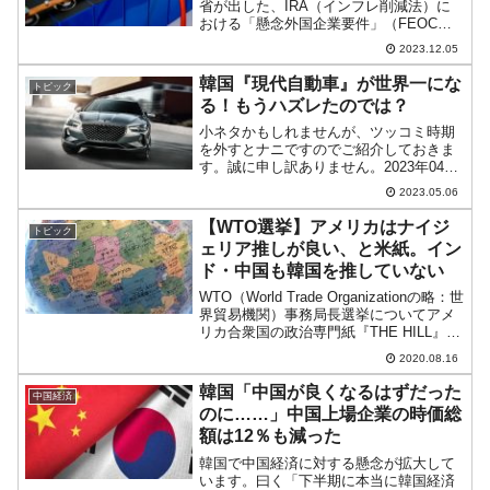
省が出した、IRA（インフレ削減法）に
おける「懸念外国企業要件」（FEOC）
詳細規定案が、案の定韓国企業にも波乱
2023.12.05
を起こしています。中国が「迂回路」と
して利用しようとしていた「韓国」は駄
韓国『現代自動車』が世界一にな
トピック
目になりそう...
る！もうハズレたのでは？
小ネタかもしれませんが、ツッコミ時期
を外すとナニですのでご紹介しておきま
す。誠に申し訳ありません。2023年04月
20日、韓国の『サムスン証券』が2026年
2023.05.06
に世界一の企業は『現代自動車』グルー
プになるという予測を発表。この予測と
【WTO選挙】アメリカはナイジ
トピック
いうのがひど...
ェリア推しが良い、と米紙。イン
ド・中国も韓国を推していない
WTO（World Trade Organizationの略：世
界貿易機関）事務局長選挙についてアメ
リカ合衆国の政治専門紙『THE HILL』に
面白い記事が出ました。合衆国はWTO局
2020.08.16
長選挙でNgozi氏をサポートすべきという
タイトルの記事で...
韓国「中国が良くなるはずだった
中国経済
のに……」中国上場企業の時価総
額は12％も減った
韓国で中国経済に対する懸念が拡大して
います。曰く「下半期に本当に韓国経済