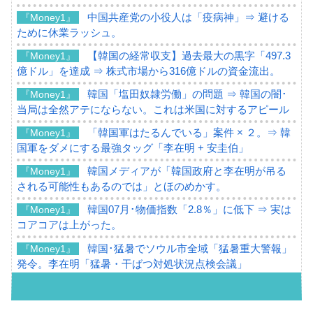
中国共産党の小役人は「疫病神」⇒ 避ける
『Money1』
ために休業ラッシュ。
【韓国の経常収支】過去最大の黒字「497.3
『Money1』
億ドル」を達成 ⇒ 株式市場から316億ドルの資金流出。
韓国「塩田奴隷労働」の問題 ⇒ 韓国の闇･
『Money1』
当局は全然アテにならない。これは米国に対するアピール
「韓国軍はたるんでいる」案件 × ２。⇒ 韓
『Money1』
国軍をダメにする最強タッグ「李在明 + 安圭伯」
韓国メディアが「韓国政府と李在明が吊る
『Money1』
される可能性もあるのでは」とほのめかす。
韓国07月･物価指数「2.8％」に低下 ⇒ 実は
『Money1』
コアコアは上がった。
韓国･猛暑でソウル市全域「猛暑重大警報」
『Money1』
発令。李在明「猛暑・干ばつ対処状況点検会議」
【日本市場再挑戦中】韓国『現代自動車』
『Money1』
07月販売台数は去年のほぼ半分「71台」しか売れなかっ