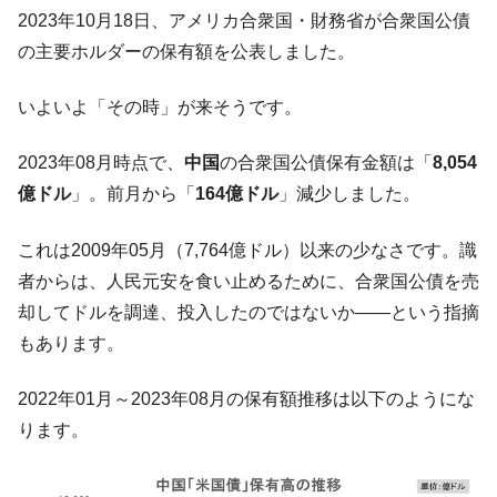
た。『起亜』は9台だけ
2023年10月18日、アメリカ合衆国・財務省が合衆国公債
韓国「信用赦免を何回やっても、何回やっ
『Money1』
の主要ホルダーの保有額を公表しました。
ても」⇒ 257万人赦免したのに60万人がまた延滞者に転
落！
いよいよ「その時」が来そうです。
韓国K9専用砲弾･装薬自動供給装甲車両･珍
『Money1』
兵器「K10」が改良に乗り出す。
2023年08月時点で、
中国
の合衆国公債保有金額は「
8,054
韓国「2026年07月の輸出入」絶好調。半導
『Money1』
億ドル
」。前月から「
164億ドル
」減少しました。
体だけで410億ドル、輸出全体の41％もある
これは2009年05月（7,764億ドル）以来の少なさです。識
韓国･李在明「青年層の雇用状況が悪い。せ
『Money1』
や、若者に起業させよう」⇒ どんな雇用対策だソレ。
者からは、人民元安を食い止めるために、合衆国公債を売
却してドルを調達、投入したのではないか――という指摘
【韓国の外貨準備】2026年07月は4,279億ド
『Money1』
ル。外平債の発行「19.4億ドル」
もあります。
韓国「ここは北朝鮮なのか。選管がサーバ
『Money1』
ーにウソのデータを入力したのは明白だ」
2022年01月～2023年08月の保有額推移は以下のようにな
ります。
韓国･李在明さっそく不動産対策で浅薄な発
『Money1』
言。
韓国は「中国と同じく」投資に不適格な国