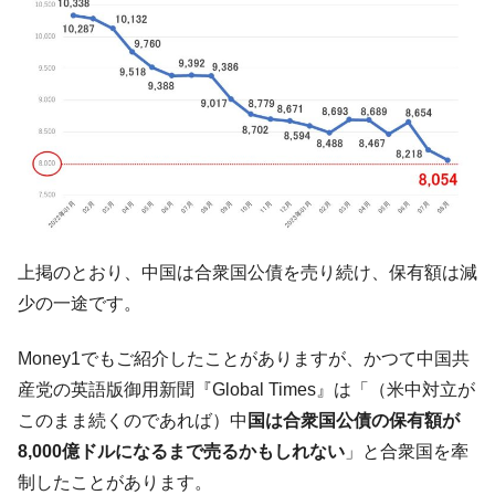
『Money1』
だ。
『韓国銀行』が「金の保有量を増やしま
『Money1』
す」⇒「金を経由するドル入手」手段ではないのか？
韓国･外為取引量「1日当たり1,214.4億ド
『Money1』
ル」まで拡大 ⇒ 海外資金の動きに強く左右される状態
韓国･帰ってきた李在明。李在明を支持しな
『Money1』
い「50.5％」に上昇
韓国大統領府ボンクラ政策室長が告発され
『Money1』
た ⇒ 国家が行った恐るべき株価操作であり、空前の国政壟
上掲のとおり、中国は合衆国公債を売り続け、保有額は減
断
少の一途です。
韓国･警察職員が「丸刈りになって抗議活
『Money1』
動」
Money1でもご紹介したことがありますが、かつて中国共
産党の英語版御用新聞『Global Times』は「（米中対立が
中国だけが鉄鋼輸出を異常増加させる ⇒ 中
『Money1』
国の過剰生産が世界を蝕む。
このまま続くのであれば）中
国は合衆国公債の保有額が
韓国製造業「半導体絶好調」のウラで他業
8,000億ドルになるまで売るかもしれない
」と合衆国を牽
『Money1』
種は全般的「不調」⇒ PSIが示す現況は決して良くない。
制したことがあります。