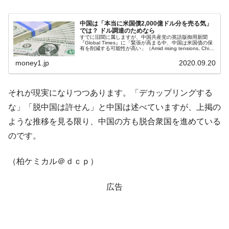
【米韓激突案件】韓国消費者院が『クーパ
『Money1』
ン』1人当たり賠償10万ウォンを認定 ⇒ 総額3兆7,000億
中国は「本当に米国債2,000億ドル分を売る気」
では？ ドル調達のためなら
韓国で猛暑。南東部では干ばつ
『Money1』
すでに旧聞に属しますが、中国共産党の英語版御用新聞
『Global Times』に「緊張が高まる中、中国は米国債の保
有を削減する可能性が高い」（Amid rising tensions, China
韓国型イージス搭載の次世代駆逐艦
『Money1』
likely to reduce US d...
money1.jp
2020.09.20
「KDDX」1番艦、2032年竣工と公示
【対日本円】ウォン安が急進！ 日米の協調
『Money1』
に韓国がいっちょがみしたのでは。
それが現実になりつつあります。「デカップリングする
な」「脱中国は許せん」と中国は述べていますが、上掲の
韓国政府『BYD』車への補助金を全廃 ⇒ 実
『Money1』
は韓国で『BYD』車は売れている。6カ月で対前年同期比
ような推移を見る限り、中国の方も脱合衆国を進めている
1.9倍！
のです。
在韓米国大使スティールが着韓！⇒ さっそ
『Money1』
く空港に詰めかけ「出て行け！」「極右勢力」のプラカー
（柏ケミカル＠ｄｃｐ）
ドを掲げる「在韓反米勢力」
広告
韓国政府「2035年までに18.4GW規模のAIデ
『Money1』
ータセンター整備」⇒ だから無理だってば。
JPモルガン「韓国レバレッジETFの清算は
『Money1』
ほぼ終わった」