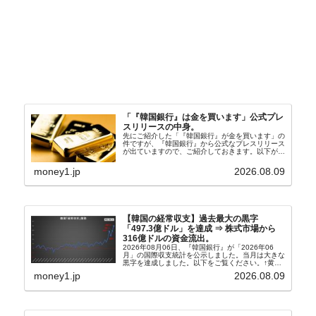
「『韓国銀行』は金を買います」公式プレ
スリリースの中身。
先にご紹介した「『韓国銀行』が金を買います」の
件ですが、『韓国銀行』から公式なプレスリリース
が出ていますので、ご紹介しておきます。以下が全
文和訳です。表題：韓国銀行、国内生産金の買い入
れ協力体制を構築□『韓国銀行』は、国内生産金の
money1.jp
2026.08.09
買い入れに...
【韓国の経常収支】過去最大の黒字
「497.3億ドル」を達成 ⇒ 株式市場から
316億ドルの資金流出。
2026年08月06日、『韓国銀行』が「2026年06
月」の国際収支統計を公示しました。当月は大きな
黒字を達成しました。以下をご覧ください。↑黄色
の傾向ペンでフォーカスしているのが2026年06月
money1.jp
2026.08.09
の経常収支です。2026年06月貿易収支：4...