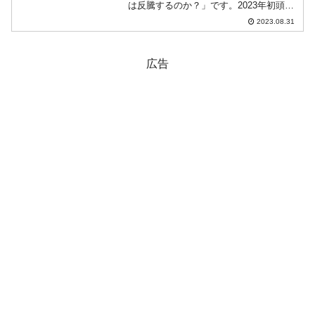
は反騰するのか？」です。2023年初頭に
は、中国がリオープニングとなり、消費
2023.08.31
も回復して対中国輸出も拡大。下半期に
は韓国経済は反騰する――という目論見
だったのですが、全く...
広告