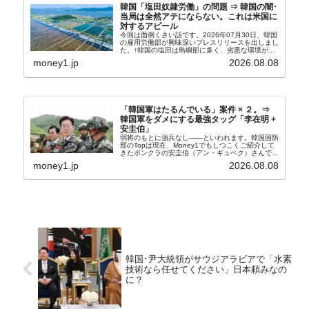
韓国「塩田奴隷労働」の問題 ⇒ 韓国の闇･
当局は全然アテにならない。これは米国に
対するアピール
今回は面倒くさい話です。2026年07月30日、韓国
の雇用労働部が興味深いプレスリリースを出しまし
た。↑韓国の塩田は島嶼部に多く、劣悪な環境が一
般に見られることが少ないため、事件の発覚を妨げ
money1.jp
2026.08.08
たといわれます（後述）。これは、いわゆる「塩田
奴隷...
「韓国軍はたるんでいる」案件 × ２。⇒
韓国軍をダメにする最強タッグ「李在明 +
安圭伯」
弱将のもとに強兵なし――といわれます。韓国国防
部のTopは現在、Money1でもしつこくご紹介して
きたボンクラの安圭伯（アン・ギュベク）さんで
す。↑経済的無知蒙昧な李在明（イ・ジェミョン）
money1.jp
2026.08.08
さんと「韓国初の文官上がり」の国防部長官安圭伯
（アン...
韓国･尹大統領がサウジアラビアで「水素
技術なら任せてください」日本頼みなの
に？