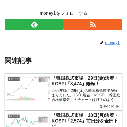
money1をフォローする
money1
関連記事
「韓国株式市場」29日(金)決着・
トピック
KOSPI「8,474」陽転！
2026年05月29日(金)の韓国株式市場が締
まりました。15:31現在、KOSPI（韓国総
合株価指数）のチャートは以下のように
なっています（チャートは
2026.05.29
『Investing.com』より引用）。陽転しま
した。KOSPIは「8,474」まで上...
「韓国株式市場」18日(月)決着・
トピック
KOSPI「2,574」前日分を全部下
げ