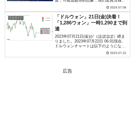
度，可能远超你的想象，我们是真没钱了
（地方政府の財政的困難は想像以上かも
2024.07.08
しれない、われわれは本当にお金がなく
てアウトだ）」というタイトルで、内容
「ドルウォン」21日(金)決着！
ドルウォン
は以下のようなものでし...
「1,286ウォン」一時1,290まで到
達
2023年07月21日(金)が（ほぼほぼ）締ま
りました。2023年07月22日 06:01現在、
ドルウォンチャートは以下のようになっ
ています（チャートは『Investing.com』
2023.07.22
より引用：以下同）。これから調整が入
るかもしれませんが、長...
広告