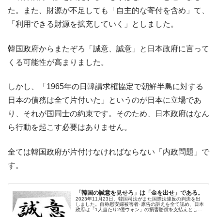
全て勝つといくら？ 競馬GI競走で勝利騎手がもら
Fact1
た。また、財源が不足しても「自主的な寄付を含め」て、
える賞金とは？
「利用できる財源を拡充していく」としました。
平成仮面ライダーの意外すぎるモチーフとは？
Fact1
発表から2日で大崩壊、鳴かず飛ばずに終わりそう
Fact1
韓国政府からまたぞろ「誠意、誠意」と日本政府に言って
なスーパーリーグとは？
くる可能性が高まりました。
日本人マスターズ挑戦の歴史。松山以前に最高位
Fact1
だった選手とは？
しかし、「1965年の日韓請求権協定で朝鮮半島に対する
甲子園通算本塁打、最多の清原に次いで多く打っ
Fact1
日本の債務は全て片付いた」というのが日本に立場であ
ている意外な選手とは？
り、それが国同士の約束です。そのため、日本政府はなん
セレクトセールの高額取引馬が稼いだ金額とは？
Fact1
ら行動を起こす必要はありません。
全ては韓国政府が片付けなければならない「内政問題」で
す。
「韓国の誠意を見せろ」は「金を出せ」である。
2023年11月23日、韓国司法がまた国際法違反の判決を出
しました。自称慰安婦被害者･原告の訴えを全て認め、日本
政府は「1人当たり2億ウォン」の損害賠償を支払えとした
のです。Money1でもご紹介したとおり、先の第三者弁済