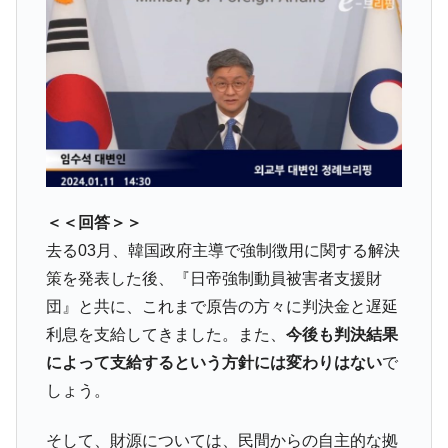
種は全般的「不調」⇒ PSIが示す現況は決して良くない。
【米韓激突案件】韓国消費者院が『クーパ
『Money1』
ン』1人当たり賠償10万ウォンを認定 ⇒ 総額3兆7,000億
韓国で猛暑。南東部では干ばつ
『Money1』
韓国型イージス搭載の次世代駆逐艦
『Money1』
「KDDX」1番艦、2032年竣工と公示
【対日本円】ウォン安が急進！ 日米の協調
『Money1』
に韓国がいっちょがみしたのでは。
＜＜回答＞＞
韓国政府『BYD』車への補助金を全廃 ⇒ 実
『Money1』
去る03月、韓国政府主導で強制徴用に関する解決
は韓国で『BYD』車は売れている。6カ月で対前年同期比
策を発表した後、『日帝強制動員被害者支援財
1.9倍！
団』と共に、これまで原告の方々に判決金と遅延
在韓米国大使スティールが着韓！⇒ さっそ
『Money1』
利息を支給してきました。また、
今後も判決結果
く空港に詰めかけ「出て行け！」「極右勢力」のプラカー
ドを掲げる「在韓反米勢力」
によって支給するという方針には変わりはない
で
しょう。
韓国政府「2035年までに18.4GW規模のAIデ
『Money1』
ータセンター整備」⇒ だから無理だってば。
そして、財源については、民間からの自主的な拠