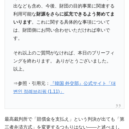
JPモルガン「韓国レバレッジETFの清算は
『Money1』
出なども含め、今後、財団の目的事業に関連する
ほぼ終わった」
利用可能な
財源をさらに拡充できるよう努めてま
韓国『国民年金公団』株価暴落で200兆蒸
『Money1』
いります
。これに関する具体的な事項について
発。
は、財団側にお問い合わせいただければ幸いで
韓国政府「ニセＫ-ブランドを通報しようキ
『Money1』
す。
ャンペーン」⇒ あの名物教授も登場！
韓国「橋が落ちました」⇒ 耐久性「なさす
『Money1』
それ以上のご質問がなければ、本日のブリーフィ
ぎ」では。
ングを終わります。 ありがとうございました。
韓国鉄鋼最大手『POSCO』ズブズブ沈む。
『Money1』
以上。
営業利益80.2％も減少
日本の誇る海洋資源調査船『白嶺』は先進技術の
Fact1
⇒参照・引用元：
『韓国 外交部』公式サイト「대
塊！
변인 정례브리핑 (1.11)」
夏の甲子園、優勝校を最も多く輩出している都道
Fact1
府県とは？
今話題の「楽天ライオンズ」とは？
Fact1
最高裁判所で「賠償金を支払え」という判決が出ても「第
奇跡の毛色「白毛馬」とは？
Fact1
三者弁済方式」を変更するつもりはない――と述べまし