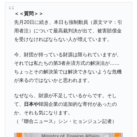
韓国は「中国と同じく」投資に不適格な国
『Money1』
＜＜質問＞＞
だ。
先月20日に続き、本日も強制動員（原文ママ：引
『韓国銀行』が「金の保有量を増やしま
『Money1』
用者注）について最高裁判決が出て、被害賠償金
す」⇒「金を経由するドル入手」手段ではないのか？
を受けなければならない人が増えています。
韓国･外為取引量「1日当たり1,214.4億ド
『Money1』
ル」まで拡大 ⇒ 海外資金の動きに強く左右される状態
今、財団が持っている財源は限られていますが、
韓国･帰ってきた李在明。李在明を支持しな
『Money1』
それでは私たちの第3者弁済方式の解決法が……
い「50.5％」に上昇
ちょっとその解決策では解決できないような危機
韓国大統領府ボンクラ政策室長が告発され
『Money1』
が来るのではないかと思われます。
た ⇒ 国家が行った恐るべき株価操作であり、空前の国政壟
断
なぜなら、財源が不足しているからです。そし
韓国･警察職員が「丸刈りになって抗議活
『Money1』
て、
日本や
韓国企業の追加的な寄付があったの
動」
か、それも気になります。
中国だけが鉄鋼輸出を異常増加させる ⇒ 中
『Money1』
（『聯合ニュース』シン・ヒョンジュン記者）
国の過剰生産が世界を蝕む。
韓国製造業「半導体絶好調」のウラで他業
『Money1』