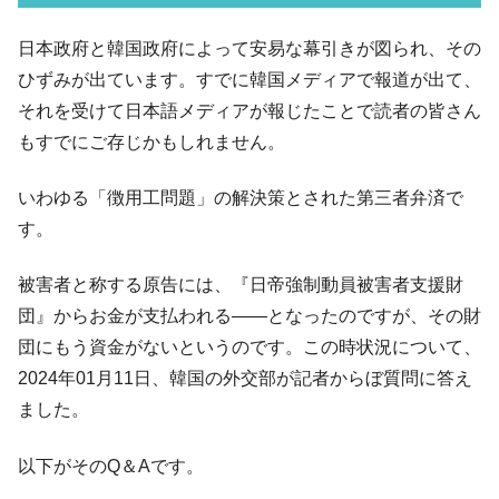
07月販売台数は去年のほぼ半分「71台」しか売れなかっ
た。『起亜』は9台だけ
日本政府と韓国政府によって安易な幕引きが図られ、その
韓国「信用赦免を何回やっても、何回やっ
『Money1』
ひずみが出ています。すでに韓国メディアで報道が出て、
ても」⇒ 257万人赦免したのに60万人がまた延滞者に転
それを受けて日本語メディアが報じたことで読者の皆さん
落！
もすでにご存じかもしれません。
韓国K9専用砲弾･装薬自動供給装甲車両･珍
『Money1』
兵器「K10」が改良に乗り出す。
いわゆる「徴用工問題」の解決策とされた第三者弁済で
韓国「2026年07月の輸出入」絶好調。半導
『Money1』
す。
体だけで410億ドル、輸出全体の41％もある
韓国･李在明「青年層の雇用状況が悪い。せ
『Money1』
被害者と称する原告には、『日帝強制動員被害者支援財
や、若者に起業させよう」⇒ どんな雇用対策だソレ。
団』からお金が支払われる――となったのですが、その財
【韓国の外貨準備】2026年07月は4,279億ド
『Money1』
団にもう資金がないというのです。この時状況について、
ル。外平債の発行「19.4億ドル」
2024年01月11日、韓国の外交部が記者からぼ質問に答え
韓国「ここは北朝鮮なのか。選管がサーバ
『Money1』
ました。
ーにウソのデータを入力したのは明白だ」
韓国･李在明さっそく不動産対策で浅薄な発
以下がそのQ＆Aです。
『Money1』
言。