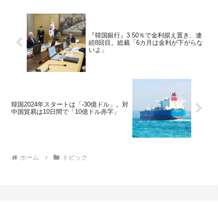
『韓国銀行』3.50％で金利据え置き、連
続8回目。総裁「6カ月は金利が下がらな
いよ」
韓国2024年スタートは「-30億ドル」。対
中国貿易は10日間で「10億ドル赤字」
ホーム
トピック