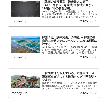
【韓国の経常収支】過去最大の黒字
「497.3億ドル」を達成 ⇒ 株式市場から
316億ドルの資金流出。
2026年08月06日、『韓国銀行』が「2026年06
月」の国際収支統計を公示しました。当月は大きな
黒字を達成しました。以下をご覧ください。↑黄色
の傾向ペンでフォーカスしているのが2026年06月
money1.jp
2026.08.09
の経常収支です。2026年06月貿易収支：4...
韓国「塩田奴隷労働」の問題 ⇒ 韓国の闇･
当局は全然アテにならない。これは米国に
対するアピール
今回は面倒くさい話です。2026年07月30日、韓国
の雇用労働部が興味深いプレスリリースを出しまし
た。↑韓国の塩田は島嶼部に多く、劣悪な環境が一
般に見られることが少ないため、事件の発覚を妨げ
money1.jp
2026.08.08
たといわれます（後述）。これは、いわゆる「塩田
奴隷...
「韓国軍はたるんでいる」案件 × ２。⇒
韓国軍をダメにする最強タッグ「李在明 +
安圭伯」
弱将のもとに強兵なし――といわれます。韓国国防
部のTopは現在、Money1でもしつこくご紹介して
きたボンクラの安圭伯（アン・ギュベク）さんで
す。↑経済的無知蒙昧な李在明（イ・ジェミョン）
money1.jp
2026.08.08
さんと「韓国初の文官上がり」の国防部長官安圭伯
（アン...