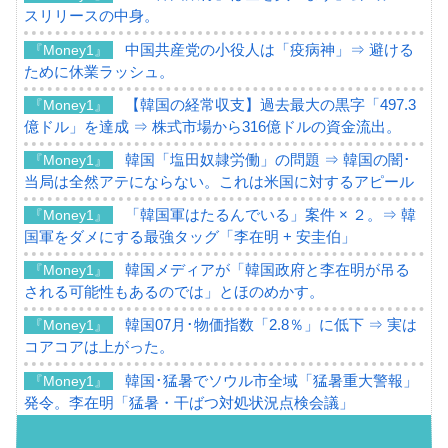
スリリースの中身。
中国共産党の小役人は「疫病神」⇒ 避ける
『Money1』
ために休業ラッシュ。
【韓国の経常収支】過去最大の黒字「497.3
『Money1』
億ドル」を達成 ⇒ 株式市場から316億ドルの資金流出。
韓国「塩田奴隷労働」の問題 ⇒ 韓国の闇･
『Money1』
当局は全然アテにならない。これは米国に対するアピール
「韓国軍はたるんでいる」案件 × ２。⇒ 韓
『Money1』
国軍をダメにする最強タッグ「李在明 + 安圭伯」
韓国メディアが「韓国政府と李在明が吊る
『Money1』
される可能性もあるのでは」とほのめかす。
韓国07月･物価指数「2.8％」に低下 ⇒ 実は
『Money1』
コアコアは上がった。
韓国･猛暑でソウル市全域「猛暑重大警報」
『Money1』
発令。李在明「猛暑・干ばつ対処状況点検会議」
【日本市場再挑戦中】韓国『現代自動車』
『Money1』