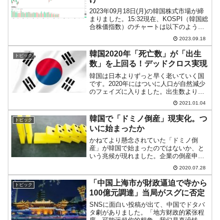
2023年09月18日(月)の韓国株式市場が締
まりました。15:32現在、KOSPI（韓国総
合株価指数）のチャートは以下のように
なっています（チャートは
2023.09.18
『Investing.com』より引用）。結局、陰
線となりました。前日始値より下げて、
韓国2020年「死亡数」が「出生
トピック
K...
数」を上回る！デッドクロス実現
韓国は日本よりずっと早く老いていく国
です。2020年にはついに人口が自然減少
のフェイズに入りました。出生数よりも
死亡数の方が多いため、自然に人口は減
2021.01.04
少していくのです。これは1962年に住民
登録制度ができてから初のこと。先にご
韓国で「ドミノ倒産」現実化。つ
トピック
紹介したとおり、...
いに始まったか
かねてより懸念されていた「ドミノ倒
産」が韓国で始まったのではないか、と
いう兆候が現れました。企業の倒産申請
件数が（記録を取り始めた2013年以降）
2020.07.28
最大になったのです。韓国メディア『毎
日経済』の「ドミノ倒産始まった…法人
「中国上海市が財政逼迫で寺から
トピック
破産申請史上最大」とい...
100億元調達」当局がスグに否定
SNSに面白い投稿が出て、中国でドタバ
タ劇がありました。「地方财政的紧张程