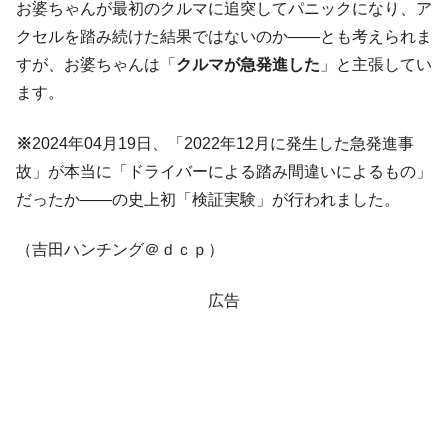
お婆ちゃんが最初のクルマに追突してパニックになり、ア
全て勝つといくら？ 競馬GI競走で勝利騎手がもら
Fact1
クセルを踏み続けた結果ではないのか――とも考えられま
える賞金とは？
すが、お婆ちゃんは「
クルマが急発進した
」と主張してい
平成仮面ライダーの意外すぎるモチーフとは？
Fact1
ます。
発表から2日で大崩壊、鳴かず飛ばずに終わりそう
Fact1
なスーパーリーグとは？
※
2024年04月19日、「2022年12月に発生した急発進事
日本人マスターズ挑戦の歴史。松山以前に最高位
Fact1
故」が本当に「ドライバーによる踏み間違いによるもの」
だった選手とは？
だったか――の史上初「検証実験」が行われました。
甲子園通算本塁打、最多の清原に次いで多く打っ
Fact1
ている意外な選手とは？
（吉田ハンチング＠ｄｃｐ）
セレクトセールの高額取引馬が稼いだ金額とは？
Fact1
広告