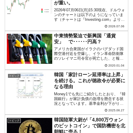
が重い。
2026年07月06日(月)15:30現在、ドルウォ
ンのチャートは以下のようになっていま
す（チャートは『Investing.com』より引
用）。陽線ですが、上が重い展開です。
2026.07.06
現在のところ「1ドル＝1,532ウォン」近
辺の攻防となっています。...
中東情勢緊迫で新興国「通貨
トピック
安」 で･･････円高？
アメリカ合衆国がイラクのバグダッド国
際空港付近を空爆し、イラン革命防衛隊
のソレイマニ司令官が死亡した、と報道
されています。ソレイマニ司令官は合衆
2020.01.04
国中東展開部隊に対する攻撃を計画して
いたとされますが、真実かどうかは不明
韓国「家計ローン延滞率は上昇」
トピック
です。この殺害作戦につい...
を続ける。これが徳政令が必要に
なる理由
Money1でも先にご紹介したとおり、『韓
国銀行』が家計負債の急増を懸念する状
況となっています。基準金利が下がり、
一部地域で不動産価格の上昇が見られる
2025.06.27
からです。韓国の金融通貨委員会は、景
気下落を支えるために基準金利を下げる
韓国陸軍大尉が「4,800万ウォン
トピック
方向で動いています...
のビットコイン」で国防機密を北
朝鮮に売る！