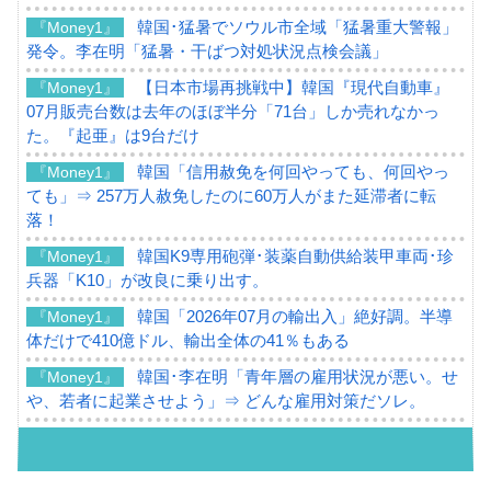
韓国･猛暑でソウル市全域「猛暑重大警報」
『Money1』
発令。李在明「猛暑・干ばつ対処状況点検会議」
【日本市場再挑戦中】韓国『現代自動車』
『Money1』
07月販売台数は去年のほぼ半分「71台」しか売れなかっ
た。『起亜』は9台だけ
韓国「信用赦免を何回やっても、何回やっ
『Money1』
ても」⇒ 257万人赦免したのに60万人がまた延滞者に転
落！
韓国K9専用砲弾･装薬自動供給装甲車両･珍
『Money1』
兵器「K10」が改良に乗り出す。
韓国「2026年07月の輸出入」絶好調。半導
『Money1』
体だけで410億ドル、輸出全体の41％もある
韓国･李在明「青年層の雇用状況が悪い。せ
『Money1』
や、若者に起業させよう」⇒ どんな雇用対策だソレ。
【韓国の外貨準備】2026年07月は4,279億ド
『Money1』
ル。外平債の発行「19.4億ドル」