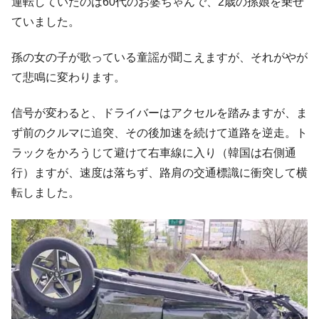
運転していたのは60代のお婆ちゃんで、2歳の孫娘を乗せ
ドを掲げる「在韓反米勢力」
ていました。
韓国政府「2035年までに18.4GW規模のAIデ
『Money1』
ータセンター整備」⇒ だから無理だってば。
孫の女の子が歌っている童謡が聞こえますが、それがやが
JPモルガン「韓国レバレッジETFの清算は
『Money1』
て悲鳴に変わります。
ほぼ終わった」
韓国『国民年金公団』株価暴落で200兆蒸
『Money1』
信号が変わると、ドライバーはアクセルを踏みますが、ま
発。
ず前のクルマに追突、その後加速を続けて道路を逆走。ト
韓国政府「ニセＫ-ブランドを通報しようキ
『Money1』
ラックをかろうじて避けて右車線に入り（韓国は右側通
ャンペーン」⇒ あの名物教授も登場！
行）ますが、速度は落ちず、路肩の交通標識に衝突して横
韓国「橋が落ちました」⇒ 耐久性「なさす
『Money1』
転しました。
ぎ」では。
韓国鉄鋼最大手『POSCO』ズブズブ沈む。
『Money1』
営業利益80.2％も減少
米国下院「韓国の公務員個人をターゲット
『Money1』
にぶん殴る法案」提出！⇒ クーパン問題は合衆国企業に対
する差別。許してはおかぬ
韓国ボンクラ政策室長･金容範、株価暴落に
『Money1』