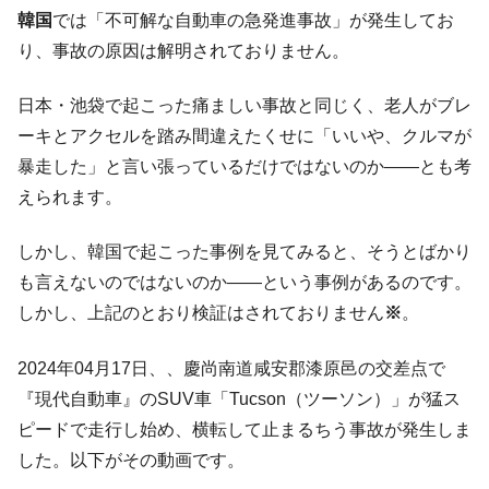
韓国「ここは北朝鮮なのか。選管がサーバ
『Money1』
韓国
では「不可解な自動車の急発進事故」が発生してお
ーにウソのデータを入力したのは明白だ」
り、事故の原因は解明されておりません。
韓国･李在明さっそく不動産対策で浅薄な発
『Money1』
言。
日本・池袋で起こった痛ましい事故と同じく、老人がブレ
韓国は「中国と同じく」投資に不適格な国
『Money1』
ーキとアクセルを踏み間違えたくせに「いいや、クルマが
だ。
暴走した」と言い張っているだけではないのか――とも考
『韓国銀行』が「金の保有量を増やしま
『Money1』
えられます。
す」⇒「金を経由するドル入手」手段ではないのか？
韓国･外為取引量「1日当たり1,214.4億ド
『Money1』
しかし、韓国で起こった事例を見てみると、そうとばかり
ル」まで拡大 ⇒ 海外資金の動きに強く左右される状態
も言えないのではないのか――という事例があるのです。
韓国･帰ってきた李在明。李在明を支持しな
『Money1』
しかし、上記のとおり検証はされておりません
※
。
い「50.5％」に上昇
2024年04月17日、、慶尚南道咸安郡漆原邑の交差点で
韓国大統領府ボンクラ政策室長が告発され
『Money1』
た ⇒ 国家が行った恐るべき株価操作であり、空前の国政壟
『現代自動車』のSUV車「Tucson（ツーソン）」が猛ス
断
ピードで走行し始め、横転して止まるちう事故が発生しま
韓国･警察職員が「丸刈りになって抗議活
『Money1』
した。以下がその動画です。
動」