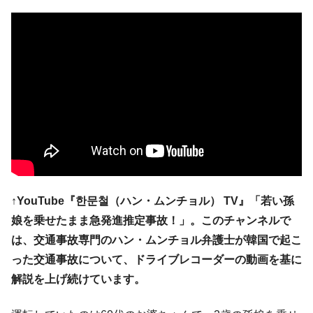
中国だけが鉄鋼輸出を異常増加させる ⇒ 中
『Money1』
国の過剰生産が世界を蝕む。
韓国製造業「半導体絶好調」のウラで他業
『Money1』
種は全般的「不調」⇒ PSIが示す現況は決して良くない。
【米韓激突案件】韓国消費者院が『クーパ
『Money1』
ン』1人当たり賠償10万ウォンを認定 ⇒ 総額3兆7,000億
韓国で猛暑。南東部では干ばつ
『Money1』
韓国型イージス搭載の次世代駆逐艦
『Money1』
「KDDX」1番艦、2032年竣工と公示
【対日本円】ウォン安が急進！ 日米の協調
『Money1』
↑YouTube『한문철（ハン・ムンチョル） TV』「若い孫
に韓国がいっちょがみしたのでは。
娘を乗せたまま急発進推定事故！」。このチャンネルで
韓国政府『BYD』車への補助金を全廃 ⇒ 実
『Money1』
は、交通事故専門のハン・ムンチョル弁護士が韓国で起こ
は韓国で『BYD』車は売れている。6カ月で対前年同期比
った交通事故について、ドライブレコーダーの動画を基に
1.9倍！
解説を上げ続けています。
在韓米国大使スティールが着韓！⇒ さっそ
『Money1』
く空港に詰めかけ「出て行け！」「極右勢力」のプラカー