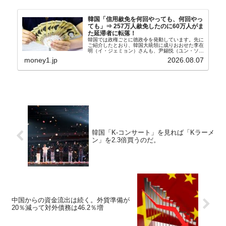
韓国「信用赦免を何回やっても、何回やっ
ても」⇒ 257万人赦免したのに60万人がま
た延滞者に転落！
韓国では政権ごとに徳政令を発動しています。先に
ご紹介したとおり、韓国大統領に成りおおせた李在
明（イ・ジェミョン）さんも、尹錫悦（ユン・ソギ
ョル）前政権が行った――「新出発基金」をバッド
money1.jp
2026.08.07
バンクにして不良債権の買い取りを行い、分割償還
や元利減免...
韓国「K-コンサート」を見れば「Kラーメ
ン」を2.3倍買うのだ。
中国からの資金流出は続く。外貨準備が
20％減って対外債務は46.2％増