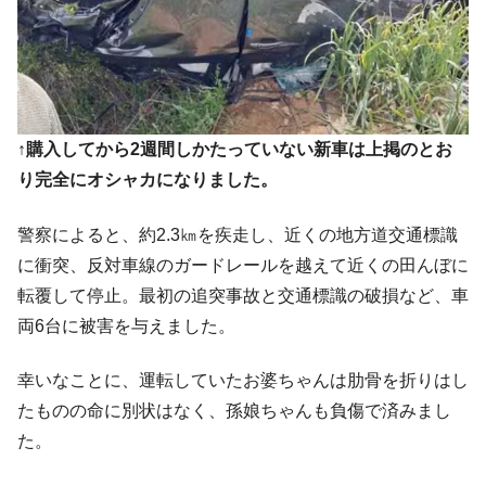
他人事のような発言。
韓国半導体『SKハイニックス』2026年2Qの
『Money1』
業績「史上最高益」当期純利益は前年同期比13.4倍に。
韓国･加徳島新国際空港「またも暗礁」の危
『Money1』
機 ⇒ 10.7兆では損が出るからできない。
↑購入してから2週間しかたっていない新車は上掲のとお
【速報】韓国株式市場の暴落・本日07月29
『Money1』
り完全にオシャカになりました。
日(水)もサイドカー・サーキットブレイカーの二段コンボ
発動！
警察によると、約2.3㎞を疾走し、近くの地方道交通標識
IT産業は人を雇用する効果は低い。全産業の
『Money1』
に衝突、反対車線のガードレールを越えて近くの田んぼに
半分未満しか雇用を生まない
転覆して停止。最初の追突事故と交通標識の破損など、車
日本の誇る海洋資源調査船『白嶺』は先進技術の
Fact1
両6台に被害を与えました。
塊！
幸いなことに、運転していたお婆ちゃんは肋骨を折りはし
夏の甲子園、優勝校を最も多く輩出している都道
Fact1
府県とは？
たものの命に別状はなく、孫娘ちゃんも負傷で済みまし
今話題の「楽天ライオンズ」とは？
た。
Fact1
奇跡の毛色「白毛馬」とは？
Fact1