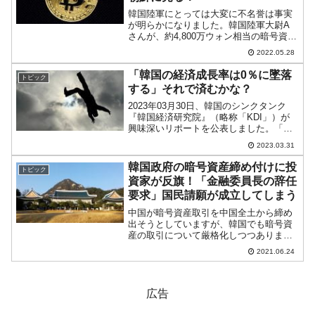
韓国陸軍にとっては大変に不名誉は事実
が明らかになりました。韓国陸軍大尉A
さんが、約4,800万ウォン相当の暗号資産
「ビットコイン」で買収されて陸軍の作
2022.05.28
戦計画を北朝鮮に流したというのです
（携帯で撮影して転送）。本件を報じた
「韓国の経済成長率は0％に墜落
トピック
韓国メディア『毎日経...
する」それで済むかな？
2023年03月30日、韓国のシンクタンク
『韓国経済研究院』（略称「KDI」）が
興味深いリポートを公表しました。「第2
回 KDI国家未来戦略会議」においてチョ
2023.03.31
ン・ジョンチョル経済展望室長が「長期
経済成長率の展望と示唆点」と題して述
韓国政府の暗号資産締め付けに投
トピック
べたことで...
資家が反旗！「金融委員長の辞任
要求」国民請願が成立してしまう
中国が暗号資産取引を中国全土から締め
出そうとしていますが、韓国でも暗号資
産の取引について厳格化しつつありま
す。韓国では特に若い世代で暗号資産へ
2021.06.24
の投資が盛んで、大損をする人も出てい
ることから、暗号資産への投資は「投
機」であるとして取り締まりを...
広告