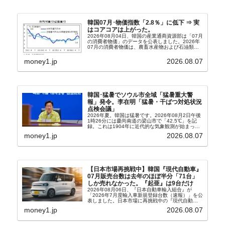
韓国07月･物価指数「2.8％」に低下 ⇒ 実
はコアコアは上がった。
2026年08月04日、韓国の産業通商資源部は「07月
の消費者物価」のデータを公表しました。2026年
07月の消費者物価は、農畜水産物および石油類の
上昇率が鈍化したことなどにより、前年同月比
2.8％上昇（06月は3.2％）となり、上昇率は前...
money1.jp
2026.08.07
韓国･猛暑でソウル市全域「猛暑重大警
報」発令。李在明「猛暑・干ばつ対処状況
点検会議」
2026年夏。韓国は猛暑です。2026年08月2日午後
1時26分には慶尚南道の梁山市で「42.5℃」を記
録。これは1904年に近代的な気象観測が始まって
以来の韓国史上最高気温です。08月04日には、ソ
money1.jp
2026.08.07
ウル市全域への「猛暑重大警報」が発令され...
【日本市場再挑戦中】韓国『現代自動車』
07月販売台数は去年のほぼ半分「71台」
しか売れなかった。『起亜』は9台だけ
2026年08月06日、『日本自動車輸入組合』が
「2026年7月度輸入車新規登録台数（速報）」を公
表しました。日本市場に再挑戦中の『現代自動
車』、また日本市場を攻略したい『BYD』の販売
money1.jp
2026.08.07
台数はこの中に捉えられているはずです。先月から
は韓国の...