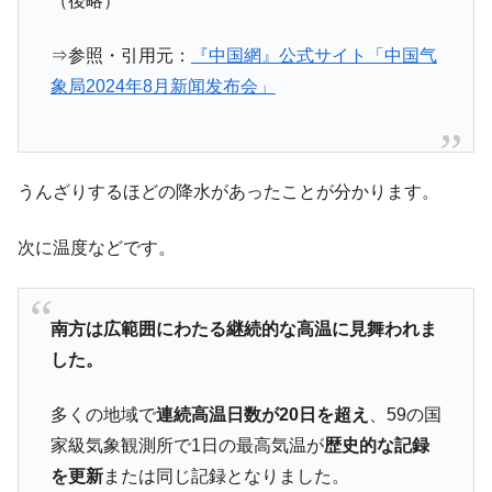
（後略）
⇒参照・引用元：
『中国網』公式サイト「中国气
象局2024年8月新闻发布会」
うんざりするほどの降水があったことが分かります。
次に温度などです。
南方は広範囲にわたる継続的な高温に見舞われま
した。
多くの地域で
連続高温日数が20日を超え
、59の国
家級気象観測所で1日の最高気温が
歴史的な記録
を更新
または同じ記録となりました。