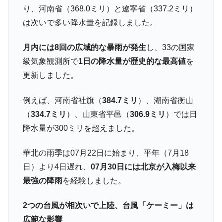
り、河南省（368.0ミリ）と遼寧省（337.2ミリ）
全て勝つといくら？ 競馬GI競走で勝利騎手がもら
Fact1
は次いで多い降水量を記録しました。
える賞金とは？
平成仮面ライダーの意外すぎるモチーフとは？
Fact1
月内には8回の広域的な暴雨が発生
し、33の国家
発表から2日で大崩壊、鳴かず飛ばずに終わりそう
Fact1
級気象観測所で
1日の降水量が歴史的な最高値
を
なスーパーリーグとは？
更新しました。
日本人マスターズ挑戦の歴史。松山以前に最高位
Fact1
だった選手とは？
例えば、河南省社旗（
384.7ミリ
）、湖南省衡山
甲子園通算本塁打、最多の清原に次いで多く打っ
Fact1
（
334.7ミリ
）、山東省平邑（
306.9ミリ
）では日
ている意外な選手とは？
降水量が300ミリを超えました。
セレクトセールの高額取引馬が稼いだ金額とは？
Fact1
華北の雨季は07月22日に始まり、平年（7月18
日）より4日遅れ、
07月30日には北京が入梅以来
最強の降雨
を経験しました。
2つの台風が相次いで上陸、台風「ケーミー」は
広範な影響