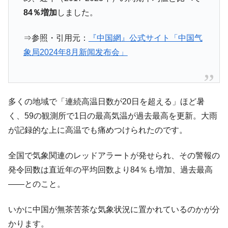
84％増加
しました。
⇒参照・引用元：
『中国網』公式サイト「中国气
象局2024年8月新闻发布会」
多くの地域で「連続高温日数が20日を超える」ほど暑
く、59の観測所で1日の最高気温が過去最高を更新。大雨
が記録的な上に高温でも痛めつけられたのです。
全国で気象関連のレッドアラートが発せられ、その警報の
発令回数は直近年の平均回数より84％も増加、過去最高
――とのこと。
いかに中国が無茶苦茶な気象状況に置かれているのかが分
かります。