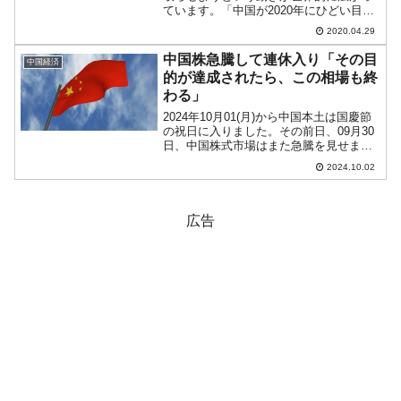
ています。「中国が2020年にひどい目に
遭うのは天命だ」という説があるのをご
2020.04.29
存じでしょうか。庚子（かのえね）の年
は中国には大乱が起こるというのです。
中国株急騰して連休入り「その目
中国経済
「庚子」は「干支」に...
的が達成されたら、この相場も終
わる」
2024年10月01(月)から中国本土は国慶節
の祝日に入りました。その前日、09月30
日、中国株式市場はまた急騰を見せまし
た。まず上海総合は以下です（チャート
2024.10.02
は『Investing.com』より引用／日足：以
下同）。以下が香港ハンセンです。...
広告