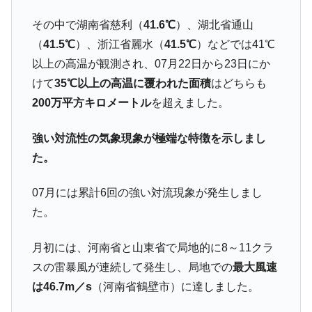
その中で湖南省慈利（
41.6℃
）、湖北省通山
（
41.5℃
）、浙江省麗水（
41.5℃
）などでは41℃
以上の高温が観測され、07月22日から23日にか
けて
35℃以上の高温に覆われた面積
はどちらも
200万平方キロメートル
を超えました。
強い対流性の気象現象が極端な特徴を示しまし
た。
07月には累計6回の強い対流現象が発生しまし
た。
月初には、河南省と山東省で局地的に8～11クラ
スの雷暴風が連続して発生し、局地での
最大風速
は46.7m／s
（河南省鶴壁市）に達しました。