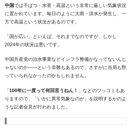
韓国･李在明さっそく不動産対策で浅薄な発
『Money1』
中国
では干ばつ・水害・高温という非常に厳しい気象状況
言。
に置かれています。毎日のように大雨・洪水が発生し、一
韓国は「中国と同じく」投資に不適格な国
『Money1』
方で高温という状況があるのです。
だ。
『韓国銀行』が「金の保有量を増やしま
『Money1』
「国が広い」といえば、それまでなのですが、しかし
す」⇒「金を経由するドル入手」手段ではないのか？
2024年の状況は悪いです。
韓国･外為取引量「1日当たり1,214.4億ド
『Money1』
ル」まで拡大 ⇒ 海外資金の動きに強く左右される状態
中国共産党の治水事業などインフラ整備がなってないんじ
韓国･帰ってきた李在明。李在明を支持しな
『Money1』
ゃないのか――という非難もあるので、さすがに当局も黙
い「50.5％」に上昇
っていられなかったのかもしれません。
韓国大統領府ボンクラ政策室長が告発され
『Money1』
た ⇒ 国家が行った恐るべき株価操作であり、空前の国政壟
「
100年に一度って何回言うねん！
」などのツッコミもあ
断
りますので、「いかに異常気象なのか」を説明するかのよ
韓国･警察職員が「丸刈りになって抗議活
『Money1』
うな記者会見が行われました。
動」
中国だけが鉄鋼輸出を異常増加させる ⇒ 中
『Money1』
国の過剰生産が世界を蝕む。