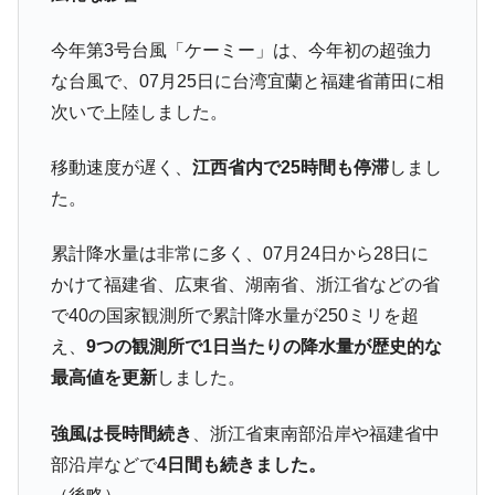
今年第3号台風「ケーミー」は、今年初の超強力
な台風で、07月25日に台湾宜蘭と福建省莆田に相
次いで上陸しました。
移動速度が遅く、
江西省内で25時間も停滞
しまし
た。
累計降水量は非常に多く、07月24日から28日に
かけて福建省、広東省、湖南省、浙江省などの省
で40の国家観測所で累計降水量が250ミリを超
え、
9つの観測所で1日当たりの降水量が歴史的な
最高値を更新
しました。
強風は長時間続き
、浙江省東南部沿岸や福建省中
部沿岸などで
4日間も続きました。