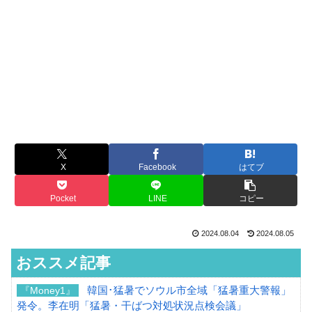
X
Facebook
はてブ
Pocket
LINE
コピー
2024.08.04
2024.08.05
おススメ記事
韓国･猛暑でソウル市全域「猛暑重大警報」
『Money1』
発令。李在明「猛暑・干ばつ対処状況点検会議」