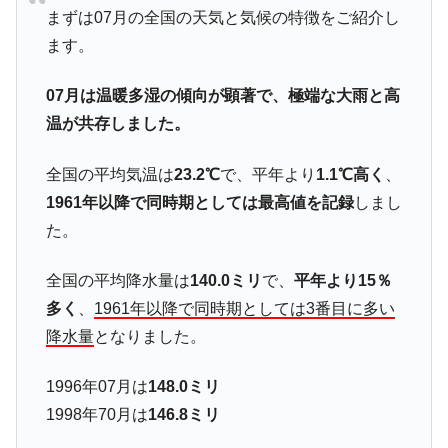
ータセンター整備」⇒ だから無理だってば。
まずは07月の全国の天気と気候の特徴をご紹介し
JPモルガン「韓国レバレッジETFの清算は
『Money1』
ます。
ほぼ終わった」
韓国『国民年金公団』株価暴落で200兆蒸
『Money1』
07月は温暖多湿の傾向が顕著で、極端な大雨と高
発。
温が共存しました。
韓国政府「ニセＫ-ブランドを通報しようキ
『Money1』
ャンペーン」⇒ あの名物教授も登場！
全国の平均気温は
23.2℃
で、平年より
1.1℃高く
、
1961年以降で同時期としては最高値を記録
しまし
韓国「橋が落ちました」⇒ 耐久性「なさす
『Money1』
ぎ」では。
た。
韓国鉄鋼最大手『POSCO』ズブズブ沈む。
『Money1』
営業利益80.2％も減少
全国の平均降水量は
140.0ミリ
で、
平年より15％
多く
、
1961年以降で同時期としては3番目に多い
米国下院「韓国の公務員個人をターゲット
『Money1』
にぶん殴る法案」提出！⇒ クーパン問題は合衆国企業に対
降水量
となりました。
する差別。許してはおかぬ
1996年07月は
148.0ミリ
韓国ボンクラ政策室長･金容範、株価暴落に
『Money1』
他人事のような発言。
1998年70月は
146.8ミリ
韓国半導体『SKハイニックス』2026年2Qの
『Money1』