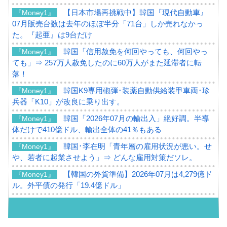
【日本市場再挑戦中】韓国『現代自動車』
『Money1』
07月販売台数は去年のほぼ半分「71台」しか売れなかっ
た。『起亜』は9台だけ
韓国「信用赦免を何回やっても、何回やっ
『Money1』
ても」⇒ 257万人赦免したのに60万人がまた延滞者に転
落！
韓国K9専用砲弾･装薬自動供給装甲車両･珍
『Money1』
兵器「K10」が改良に乗り出す。
韓国「2026年07月の輸出入」絶好調。半導
『Money1』
体だけで410億ドル、輸出全体の41％もある
韓国･李在明「青年層の雇用状況が悪い。せ
『Money1』
や、若者に起業させよう」⇒ どんな雇用対策だソレ。
【韓国の外貨準備】2026年07月は4,279億ド
『Money1』
ル。外平債の発行「19.4億ドル」
韓国「ここは北朝鮮なのか。選管がサーバ
『Money1』
ーにウソのデータを入力したのは明白だ」