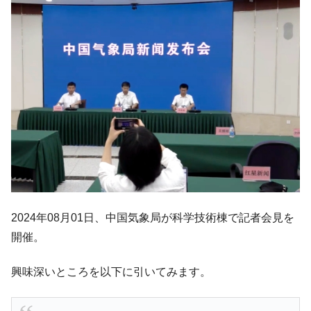
韓国製造業「半導体絶好調」のウラで他業
『Money1』
種は全般的「不調」⇒ PSIが示す現況は決して良くない。
【米韓激突案件】韓国消費者院が『クーパ
『Money1』
ン』1人当たり賠償10万ウォンを認定 ⇒ 総額3兆7,000億
韓国で猛暑。南東部では干ばつ
『Money1』
韓国型イージス搭載の次世代駆逐艦
『Money1』
「KDDX」1番艦、2032年竣工と公示
【対日本円】ウォン安が急進！ 日米の協調
『Money1』
に韓国がいっちょがみしたのでは。
韓国政府『BYD』車への補助金を全廃 ⇒ 実
『Money1』
は韓国で『BYD』車は売れている。6カ月で対前年同期比
2024年08月01日、中国気象局が科学技術棟で記者会見を
1.9倍！
開催。
在韓米国大使スティールが着韓！⇒ さっそ
『Money1』
く空港に詰めかけ「出て行け！」「極右勢力」のプラカー
興味深いところを以下に引いてみます。
ドを掲げる「在韓反米勢力」
韓国政府「2035年までに18.4GW規模のAIデ
『Money1』