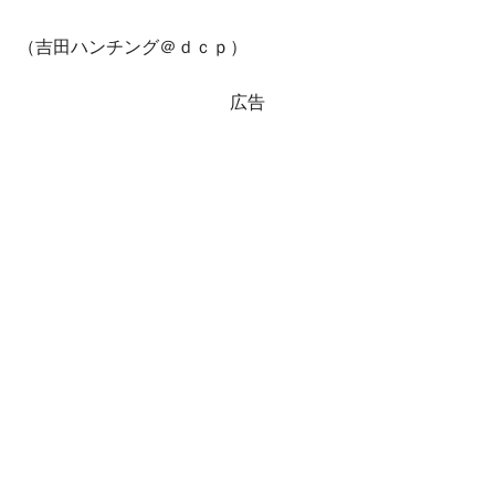
（吉田ハンチング＠ｄｃｐ）
広告