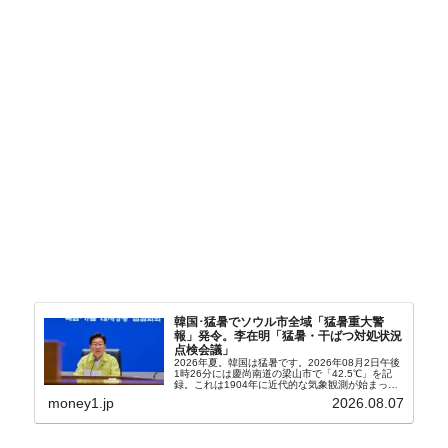
韓国･猛暑でソウル市全域「猛暑重大警
報」発令。李在明「猛暑・干ばつ対処状況
点検会議」
2026年夏。韓国は猛暑です。2026年08月2日午後
1時26分には慶尚南道の梁山市で「42.5℃」を記
録。これは1904年に近代的な気象観測が始まって
以来の韓国史上最高気温です。08月04日には、ソ
money1.jp
2026.08.07
ウル市全域への「猛暑重大警報」が発令され...