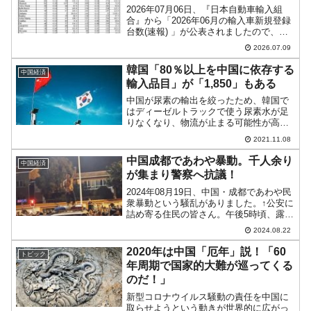
2026年07月06日、『日本自動車輸入組
合』から「2026年06月の輸入車新規登録
台数(速報) 」が公表されましたので、韓
国の『現代自動車』と中国の『BYD』の
2026.07.09
データを確認しましょう。⇒参照・引用
元：『日本自動車輸入組合』「輸入車新
韓国「80％以上を中国に依存する
中国経済
規登録...
輸入品目」が「1,850」もある
中国が尿素の輸出を絞ったため、韓国で
はディーゼルトラックで使う尿素水が足
りなくなり、物流が止まる可能性が高ま
っています。これは、尿素の輸入の97％
2021.11.08
を中国に依存していたためです。民間の
輸送車が止まるだけはなく、軍用も止ま
中国成都であわや暴動。千人余り
中国経済
ります。いくらなんでも...
が集まり警察へ抗議！
2024年08月19日、中国・成都であわや民
衆暴動という騒乱がありました。↑公安に
詰め寄る住民の皆さん。午後5時頃、露天
商を取り締まろうとした公安（警官）が
2024.08.22
露天商の1人に暴力を振るい、別の1人に
手錠を掛けて連行しようとしました。し
2020年は中国「厄年」説！「60
トピック
かし、周囲...
年周期で国家的大難が巡ってくる
のだ！」
新型コロナウイルス騒動の責任を中国に
取らせようという動きが世界的に広がっ