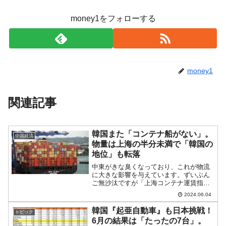
money1をフォローする
money1
関連記事
韓国また「コンテナ船がない」。
中国経済
物量は上海の半分未満で「韓国の
地位」も転落
中東がきな臭くなっており、これが物流
に大きな影響を与えています。ずいぶん
ご無沙汰ですが「上海コンテナ運賃指
数」（SCFI）を見ると以下のようになり
2024.06.04
ます。直近05月には急上昇して3,000を超
えました。こうなると――韓国の輸出企
韓国『起亜自動車』も日本挑戦！
トピック
業に大きな影響...
6月の結果は「たったの7台」。