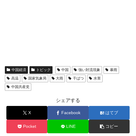
中国経済
トピック
中国
強い対流現象
暴雨
高温
国家気象局
大雨
干ばつ
水害
中国共産党
シェアする
X
Facebook
はてブ
Pocket
LINE
コピー