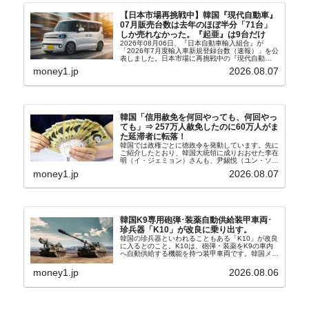
【日本市場再挑戦中】韓国『現代自動車』
07月販売台数は去年のほぼ半分「71台」
しか売れなかった。『起亜』は9台だけ
2026年08月06日、『日本自動車輸入組合』が
「2026年7月度輸入車新規登録台数（速報）」を公
表しました。日本市場に再挑戦中の『現代自動
車』、また日本市場を攻略したい『BYD』の販売
money1.jp
2026.08.07
台数はこの中に捉えられているはずです。先月から
は韓国の...
韓国「信用赦免を何回やっても、何回やっ
ても」⇒ 257万人赦免したのに60万人がま
た延滞者に転落！
韓国では政権ごとに徳政令を発動しています。先に
ご紹介したとおり、韓国大統領に成りおおせた李在
明（イ・ジェミョン）さんも、尹錫悦（ユン・ソギ
ョル）前政権が行った――「新出発基金」をバッド
money1.jp
2026.08.07
バンクにして不良債権の買い取りを行い、分割償還
や元利減免...
韓国K9専用砲弾･装薬自動供給装甲車両･
珍兵器「K10」が改良に乗り出す。
韓国の珍兵器といわれることもある「K10」が改良
に入るとのこと。K10は、砲弾・装薬をK9の車内
へ自動供給する機能を持つ装甲車両です。韓国メデ
ィア『Chosun Biz』が報じていますので、同記事
から以下に一部を引きます。2005年に初めて...
money1.jp
2026.08.06