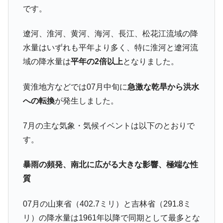
です。
業績「史上最高益」当期純利益は前年同期比13.4倍に。
韓国･加徳島新国際空港「またも暗礁」の危
『Money1』
遼河、淮河、黄河、海河、長江、松花江流域の降
機 ⇒ 10.7兆では損が出るからできない。
水量はいずれも平年より多く、特に淮河と遼河流
【速報】韓国株式市場の暴落・本日07月29
『Money1』
域の降水量は
平年の2倍以上
となりました。
日(水)もサイドカー・サーキットブレイカーの二段コンボ
発動！
黄淮地方などでは07月中旬に
急激な乾旱から洪水
IT産業は人を雇用する効果は低い。全産業の
『Money1』
への転換
が発生しました。
半分未満しか雇用を生まない
韓国「株式市場が賭博場のように変質した
『Money1』
7月の主な気象・気候イベントは以下のとおりで
のは政界の責任だ」
す。
日本の誇る海洋資源調査船『白嶺』は先進技術の
Fact1
塊！
暴雨の頻発、南北に広がる大きな影響、極端な性
夏の甲子園、優勝校を最も多く輩出している都道
Fact1
質
府県とは？
今話題の「楽天ライオンズ」とは？
Fact1
07月の山東省（402.7ミリ）と吉林省（291.8ミ
リ）の降水量は1961年以降で同期として最多とな
奇跡の毛色「白毛馬」とは？
Fact1