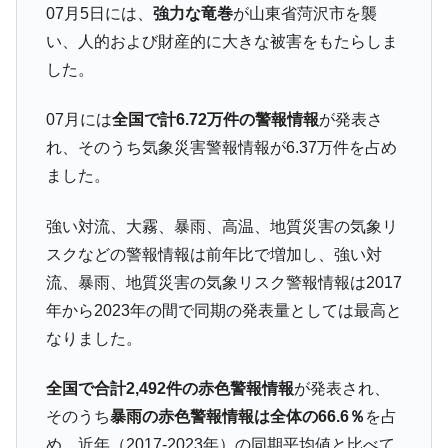
07月5日には、
強力な竜巻
が山東省菏沢市を襲
い、人的および財産的に大きな被害をもたらしま
した。
07月には
全国で計6.72万件の警報情報
が発表さ
れ、そのうち気象災害警報情報が6.37万件を占め
ました。
強い対流、大霧、暴雨、高温、地質災害の気象リ
スクなどの警報情報は前年比で増加し、強い対
流、暴雨、地質災害の気象リスク警報情報は2017
年から2023年の間で同期の発表量としては最高と
なりました。
全国で合計2,492件の赤色警報情報
が発表され、
そのうち
暴雨の赤色警報情報は全体の66.6％
を占
め、近年（2017-2023年）の同期平均値と比べて